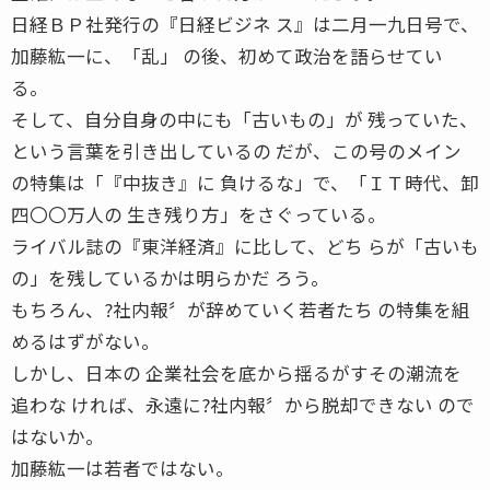
日経ＢＰ社発行の『日経ビジネ ス』は二月一九日号で、
加藤紘一に、「乱」 の後、初めて政治を語らせてい
る。
そして、自分自身の中にも「古いもの」が 残っていた、
という言葉を引き出しているの だが、この号のメイン
の特集は「『中抜き』に 負けるな」で、「ＩＴ時代、卸
四〇〇万人の 生き残り方」をさぐっている。
ライバル誌の『東洋経済』に比して、どち らが「古いも
の」を残しているかは明らかだ ろう。
もちろん、?社内報〞が辞めていく若者たち の特集を組
めるはずがない。
しかし、日本の 企業社会を底から揺るがすその潮流を
追わな ければ、永遠に?社内報〞から脱却できない ので
はないか。
加藤紘一は若者ではない。