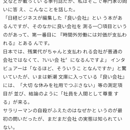
文などが載ってい る季刊誌だが、私はそこで専門家の問
いに答 え、こんなことを話した。
「日経ビジネスが編集した『良い会社』とい う本があ
るんですが、そのなかに良い会社を 測る一〇項目という
のがあって、第一番目に 『時間外労働には対価が支払わ
れる』とある んです。
日本では、残業代がちゃんと支払わ れる会社が普通の
会社ではなくて、?いい会 社〞になるんですよ」 インタ
ビュアーは「なるほど、そういうこ となんですか」と驚
いていたが、いまは新潮 文庫に入っている『良い会社』
には、「大切 な休みを社用でつぶさない」等の測定項
目が 並び、結論のように「社員を人間として尊重 す
る」が来る。
サラリーマンの自殺がふえたのはなぜかと いうのが最
初の問いだったが、まだまだ会社 の実態は知られてい
ない。