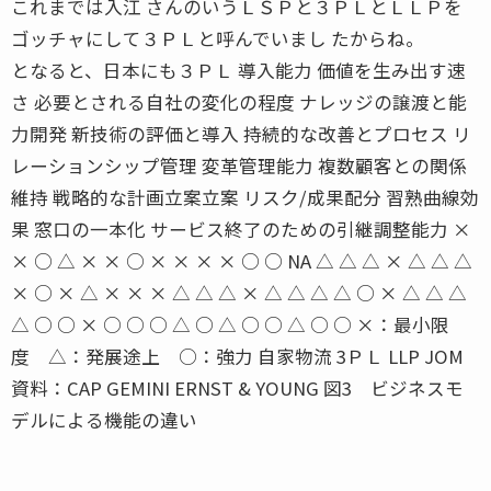
これまでは入江 さんのいうＬＳＰと３ＰＬとＬＬＰを
ゴッチャにして３ＰＬと呼んでいまし たからね。
となると、日本にも３ＰＬ 導入能力 価値を生み出す速
さ 必要とされる自社の変化の程度 ナレッジの譲渡と能
力開発 新技術の評価と導入 持続的な改善とプロセス リ
レーションシップ管理 変革管理能力 複数顧客との関係
維持 戦略的な計画立案立案 リスク/成果配分 習熟曲線効
果 窓口の一本化 サービス終了のための引継調整能力 ×
× ○ △ × × ○ × × × × ○ ○ NA △ △ △ × △ △ △
× ○ × △ × × × △ △ △ × △ △ △ △ ○ × △ △ △
△ ○ ○ × ○ ○ ○ △ ○ △ ○ ○ △ ○ ○ ×：最小限
度 △：発展途上 ○：強力 自家物流 3ＰＬ LLP JOM
資料：CAP GEMINI ERNST & YOUNG 図3 ビジネスモ
デルによる機能の違い