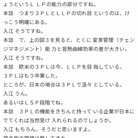
ょうというＬ ＬＰの能力の部分ですね。
本誌 つまり３ＰＬとＬＬＰの切れ目 というのは、け
っこう明確にある。
入江 そうですね。
本誌 で、上の図３を見ると、とくに 変革管理（チェン
ジマネジメント）能 力と習熟曲線効果の差が大きい。
入江 そうですね。
本誌 欧米の３ＰＬは今、ＬＬＰを目 指している。
３ＰＬはもう卒業した。
ところが、日本の場合は３ＰＬで汲々 としている。
入江 うん。
あるいはＬＳＰ段階でね。
本誌 ３ＰＬの機能をきちんと持って いる企業が日本に
でてくれば当然受け 入れられるのでしょうか。
入江 もちろん、そうだと思いますよ。
荷主側の環境は熟してきた。