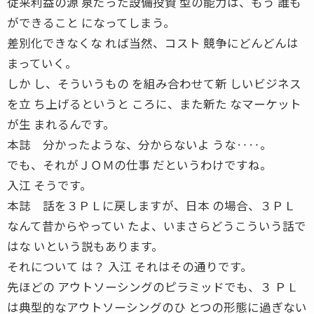
従来利益の源 泉だった設備投資 型の能力は、もう 誰も
ができること になってしまう。
差別化できなくな れば当然、コスト 競争にどんどんは
まっていく。
しか し、そういうもの を組み合わせて新 しいビジネス
を立 ち上げるというと ころに、また新た なマーケット
が生 まれるんです。
本誌 分かったような、分からないよ うな‥‥。
でも、それがＪＯＭの仕事 だというわけですね。
入江 そうです。
本誌 話を３ＰＬに戻しますが、日本 の場合、３ＰＬ
なんて昔からやってい たよ、いまさらどうこういう話で
はな いという説もあります。
それについて は？ 入江 それはその通りです。
先ほどの アウトソーシングのピラミッドでも、３ ＰＬ
は典型的なアウトソーシングのひ とつの形態に過ぎない