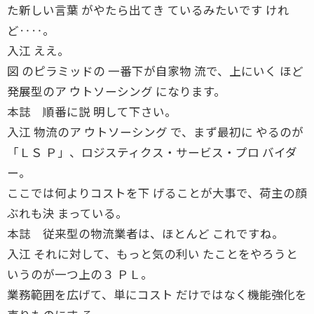
た新しい言葉 がやたら出てき ているみたいです けれ
ど‥‥。
入江 ええ。
図 のピラミッドの 一番下が自家物 流で、上にいく ほど
発展型のア ウトソーシング になります。
本誌 順番に説 明して下さい。
入江 物流のア ウトソーシング で、まず最初に やるのが
「ＬＳ Ｐ」、ロジスティクス・サービス・プロ バイダ
ー。
ここでは何よりコストを下 げることが大事で、荷主の顔
ぶれも決 まっている。
本誌 従来型の物流業者は、ほとんど これですね。
入江 それに対して、もっと気の利い たことをやろうと
いうのが一つ上の３ ＰＬ。
業務範囲を広げて、単にコスト だけではなく機能強化を