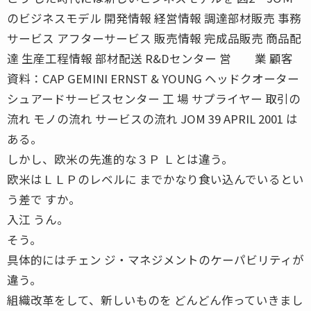
のビジネスモデル 開発情報 経営情報 調達部材販売 事務
サービス アフターサービス 販売情報 完成品販売 商品配
達 生産工程情報 部材配送 R&Dセンター 営 業 顧客
資料：CAP GEMINI ERNST & YOUNG ヘッドクオーター
シュアードサービスセンター 工 場 サプライヤー 取引の
流れ モノの流れ サービスの流れ JOM 39 APRIL 2001 は
ある。
しかし、欧米の先進的な３Ｐ Ｌとは違う。
欧米はＬＬＰのレベルに までかなり食い込んでいるとい
う差で すか。
入江 うん。
そう。
具体的にはチェン ジ・マネジメントのケーパビリティが
違う。
組織改革をして、新しいものを どんどん作っていきまし