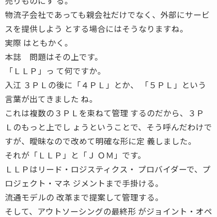
売りものにす る。
物流子会社であっても親会社だけでなく、外部にサービ
スを提供しよう とする場合にはそうなりますね。
実際 はともかく。
本誌 問題はその上です。
「ＬＬＰ」っ て何ですか。
入江 ３ＰＬの後に「４ＰＬ」とか、 「５ＰＬ」という
言葉が出てきました ね。
これは複数の３ＰＬを束ねて管理 するのだから、３Ｐ
Ｌのもっと上でし ょうということで、そう呼んだわけで
すが、曖昧なので改めて明確な形に定 義しました。
それが「ＬＬＰ」と「Ｊ ＯＭ」です。
ＬＬＰはリード・ロジスティクス・ プロバイダーで、プ
ロジェクト・マネ ジメントまで手掛ける。
流通モデルの 改革まで提案して管理する。
そして、アウトソーシングの最終形 がジョイント・オペ