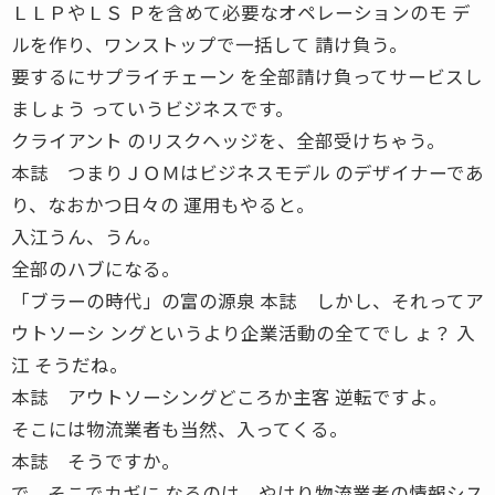
ＬＬＰやＬＳ Ｐを含めて必要なオペレーションのモ デ
ルを作り、ワンストップで一括して 請け負う。
要するにサプライチェーン を全部請け負ってサービスし
ましょう っていうビジネスです。
クライアント のリスクヘッジを、全部受けちゃう。
本誌 つまりＪＯＭはビジネスモデル のデザイナーであ
り、なおかつ日々の 運用もやると。
入江うん、うん。
全部のハブになる。
「ブラーの時代」の富の源泉 本誌 しかし、それってア
ウトソーシ ングというより企業活動の全てでし ょ？ 入
江 そうだね。
本誌 アウトソーシングどころか主客 逆転ですよ。
そこには物流業者も当然、入ってくる。
本誌 そうですか。
で、そこでカギに なるのは、やはり物流業者の情報シス