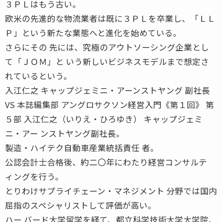
３ＰＬはもう古い。
欧米の先進的な物流業者は既に３ＰＬを卒業し、「ＬＬ
Ｐ」という新たな業態へと進化を始めている。
さらにその 先には、究極のアウトソーシング企業とし
て「ＪＯＭ」と いう新しいビジネスモデルまで想定さ
れているという。
入江仁之 キャップジェミニ・アーンストヤング 副社長
VS 本誌編集部 アングロサクソン経営入門《第１回》 第
５部 入江仁之（いりえ・ひろゆき） キャップジェミ
ニ・アー ンストヤング副社長。
製造・ハイテク自動車産業統括責任 者。
公認会計士合格後、約二〇年にわたり経営コンサルテ
ィングを行う。
とりわけサプライチェーン・マネジメント 分野では国内
屈指のスペシャリストして評価が高い。
ハー バード大学留学を経て、都立科学技術大学大学院、