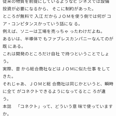
従来の物質を前提にしているようなビ ジネスでは設備
投資が必要になるから、 そこに制約があった。
ところが無料で 入江 だからＪＯＭを使う側では何が コ
ア・コンピタンスかっていう話にな る。
例えば、ソニーは工場を売っちゃ ったわけだよね。
あるいは、半導体で もファブレスカンパニーなんてのが
既 にある。
これは開発のところだけ自社 で持つということでしょ
う。
実際、昔 から総合商社などはＪＯＭに似た仕事 をして
きた。
それじゃあ、ＪＯＭと総 合商社は同じかというと、瞬時
に全て がコネクトできるようになってるとこ ろが違
う。
本誌 「コネクト」って、どういう意 味で使っています
か。