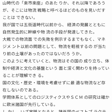
山時代の「楽市楽座」のあた りか、それ以降であろう
が、そこには物流 戦略と呼べるほどのものを見いだす
ことは できない。
我が国では五街道時代以前から、 経済の発展とともに
自然発生的に幹線や物 流の手段が発達してきた。
大戦での物流面 での失敗を例示するまでもなく、マネ
ジメ ント以前の問題として、物流を軽視するの が当た
り前の土壌があったのではないだろ うか。
このように考えていくと、物流はその国の 成り立ち、体
制や経済と文化の基盤という 面と深く関わりを持ってい
ることが理解でき る。
国の文化・歴史・環境を考慮せずに最 適な物流など存
在しないのである。
学問体系としてのロジスティクスやＳＣＭ の研究は確か
に欧米諸国が先行している。
し かし、いざ実践となると、諸外国のベストプ ラクテ