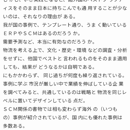
ィスをそのまま日本に持ちこんでも通 用することが少な
いのは、それなりの理由が ある。
我が国の事例で、テンプレート通り、うま く動いている
ＥＲＰやＳＣＭはあるのだろう か。
需要予測など、本当に有効なのだろう か。
物流を考える上で、文化・歴史・環境 などの調査・分析
をせずに、他国でベストと 言われるものをそのまま適用
しても、結果が どうなるかは自明である。
にもかかわらず、 同じ過ちが何度も繰り返されている。
事例に学ぶ 市況が厳しい中で業績を伸ばしている企 業
を調べてみると、共通しているのは戦略と 物流を同じレ
ベルに置いてデザインしている 点だ。
ＳＣＭ関係の書物では相も変わらず海外 の（いつも
の）事例が紹介されているが、国 内にも優れた事例は
多数ある。