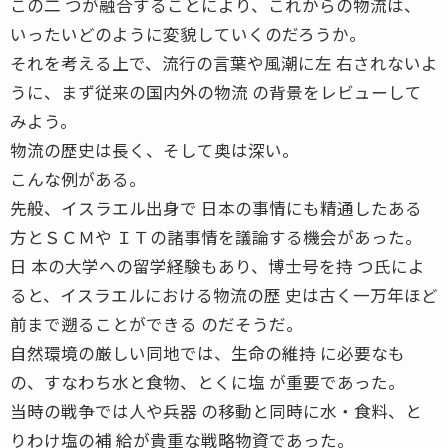
この二 つが融合することにより、これからの物流は、
いったいどのように変貌していくのだろうか。
それを考える上で、流行の言葉や風潮に左 右されないよ
うに、まず従来の国内外の物流 の背景をレビューして
みよう。
物流の歴史は長く、そして奥は深い。
こんな例がある。
先般、イスラエル出身で 日本の事情にも精通したある
方とＳＣＭや ＩＴの諸事情を議論する機会があった。
日 本の大学への留学経験もあり、博士号を持 つ氏によ
ると、イスラエルにおける物流の歴 史は古く一万年ほど
前まで遡ることができる のだそうだ。
自然環境の厳しい同地では、生命の維持 に必要なも
の、すなわち水と食物、とくに塩 が重要であった。
当時の戦争では人や兵器 の移動と同時に水・食料、と
りわけ塩の補 給が貴重な戦略物資であった。