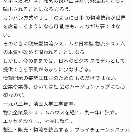
ジネス方法）は、元気の良い企 業の海外進出とともに
輸出されることになる だろう。
カンバン方式やＪＩＴのように日本 の物流技術が世界
を席巻するようになる可 能性も、あながち夢ではな
い。
そのときに欧米型物流システムと日本型 物流システム
の本質が改めて問われることに なる。
しかし、今のままでは、日本のビジネ スモデルとして
提供できる事例があまりに少なすぎる。
情報開示の姿勢は株主のための ものだけではない。
企業や業界、ひいては社 会のバージョンアップにも必
須なのだ。
一九八三年、埼玉大学工学部卒。
物流企業系シス テムハウスを経て、九一年に独立。
エクゼを設立 し、社長に就任。
製造・販売・物流を統合するサ プライチェーンシステム