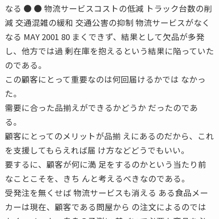
なる ● ● 物流サービスコストの低減 トラック台数の削
減 交通混雑の緩和 交通公害の抑制 物流サービスがなく
なる MAY 2001 80 まくできず、結果として欠品が多発
し、他方では過 剰在庫を抱えるという結果に陥っていた
のである。
この顧客にとって重要なのは何回届けるかでは なかっ
た。
需要に合った品揃えができるかどうか だったのであ
る。
顧客にとってのメリットが品揃 えにあるのだから、これ
を支援してもらえれば届 け方などどうでもいい。
要するに、顧客が何に満 足をするのかという当たり前
なことこそを、きち んと考えるべきなのである。
受発注を無くせば 物流サービスも消える ある食品メー
カーは現在、顧客である問屋から の注文によるのでは