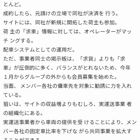
とんど。
成約したら、元請けの立場で同社が決済を 行う。
サイトには、同社が新規に開拓した荷主も参加。
荷 主の「求車」情報に対しては、オペレーターがマッ
チ ングする。
配車システムとしての運用だ。
ただ、事業者同士の掲示板は、「求貨」よりも「求
車」が圧倒的に多く、バランスがとれないため、今年
１月からグループの外からも会員募集を始めた。
当面、 メンバー各社の傭車先を対象に勧誘に力を入れ
ている。
狙いは、サイトの収益増よりもむしろ、実運送事業 者
の組織化にある。
実運送事業者から車両の提供を受 けることにより、メン
バー各社の固定車比率を下げな がら共同事業を拡大す
ることができる。