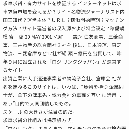
求車求貨・有力サイトを検証する インターネットは求
車求貨市場を変えるか ? サイト名物流ジャーナリスト内
田三知代 ? 運営主体 ? ＵＲＬ ? 稼働開始時期 ? マッチン
グ方法 ? サイト運営者の収入源および料金設定 ? 稼働規
模 寄 稿 29 MAY 2001 ＜解 説＞ 住友商事、三菱商
事、三井物産の総合商社３社を 核に、日本通運、東芝
物流、三菱倉庫など17社が総 額三億円を出資して、昨
年９月に設立された「ロジ リンクジャパン」が運営す
るサイト。
出資企業に大手運送事業者や物流子会社、倉庫会 社が
名を連ねるこのサイトは、いわば、“貨物を持つ 企業同
士が、傘下の傭車先・協力会社の車両を互い に活用し
あう”目的で大同団結したもの。
スケール の大きさが注目の的だ。
求車求貨の仕組みは掲示板方式。
「ロジリンク」は あくまで、マッチングのための検索画