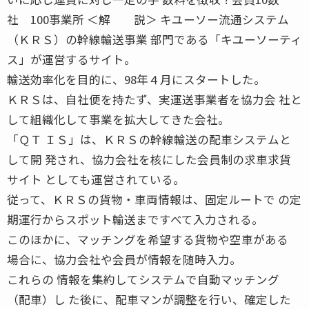
社 100事業所 ＜解 説＞ キユーソー流通システム
（ＫＲＳ）の幹線輸送事業 部門である「キユーソーティ
ス」が運営するサイト。
輸送効率化を目的に、98年４月にスタートした。
ＫＲＳは、自社便を持たず、実運送事業者を協力会 社と
して組織化して事業を拡大してきた会社。
「ＱＴ ＩＳ」は、ＫＲＳの幹線輸送の配車システムと
して開 発され、協力会社を核にした会員制の求車求貨
サイト としても運営されている。
従って、ＫＲＳの貨物・車両情報は、固定ルートで の定
期運行からスポット輸送まですべて入力される。
このほかに、マッチングを希望する貨物や空車がある
場合に、協力会社や会員が情報を随時入力。
これらの 情報を集約してシステムで自動マッチング
（配車）し た後に、配車マンが調整を行い、確定した