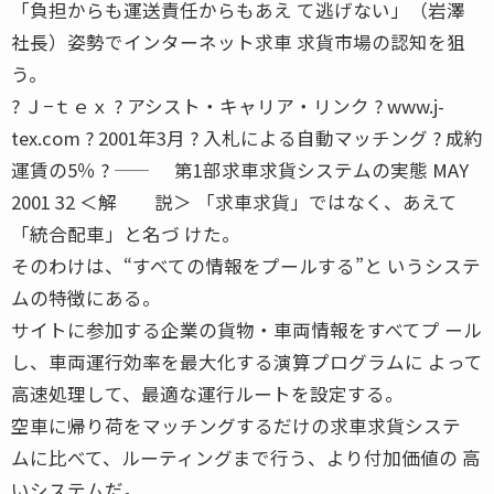
「負担からも運送責任からもあえ て逃げない」（岩澤
社長）姿勢でインターネット求車 求貨市場の認知を狙
う。
? Ｊ−ｔｅｘ ? アシスト・キャリア・リンク ? www.j-
tex.com ? 2001年3月 ? 入札による自動マッチング ? 成約
運賃の5％ ? ―― 第1部求車求貨システムの実態 MAY
2001 32 ＜解 説＞ 「求車求貨」ではなく、あえて
「統合配車」と名づ けた。
そのわけは、“すべての情報をプールする”と いうシステ
ムの特徴にある。
サイトに参加する企業の貨物・車両情報をすべてプ ール
し、車両運行効率を最大化する演算プログラムに よって
高速処理して、最適な運行ルートを設定する。
空車に帰り荷をマッチングするだけの求車求貨システ
ムに比べて、ルーティングまで行う、より付加価値の 高
いシステムだ。