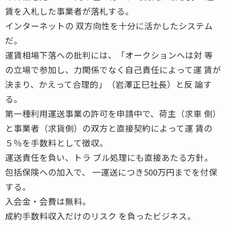
賃を入札した事業者が落札する。
インターネットの 双方向性を十分に活かしたシステム
だ。
運賃相場下落への批判には、「オークションへは対 等
の立場で参加し、力関係でなく自己責任によって運 賃が
決まり、かえって合理的」（岩澤正巳社長）と反 論す
る。
第一種利用運送事業の許可を申請中で、荷主（求車 側）
と事業者（求貨側）の双方と直接契約によって運 賃の
５％を手数料として徴収。
運送責任を負い、トラ ブル処理にも直接あたる方針。
包括保険への加入で、 一運送につき500万円までを付保
する。
入会金・会費は無料。
成約手数料収入だけのリスク を負ったビジネス。