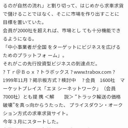
るのが自然の流れ」と割り切って、はじめから求車求貨
で儲けることではなく、そこに市場を作り出すことに
目標を置いていた。
会員が2000社を超えれば、市場とし ても十分機能でき
るようになる。
「中小事業者が全国 をターゲットにビジネスを広げる
ためのプラットフォ ーム」。
それがこの先行投資型ビジネスの到達点だ。
? Ｔｒ＠Ｂｏｘ ? トラボックス ? www.trabox.com ?
1999年11月 ? 掲示板方式 ? 検討中 ? 会員 1600社 マ
ーケットプレイス「エヌ シーネットワーク」（会員
7000社）とも提 携 ＜解 説＞ “トラック輸送の価格
破壊”を真っ向からうたった、 プライスダウン・オーク
ション方式の求車求貨サイト。
今年３月にスタートした。