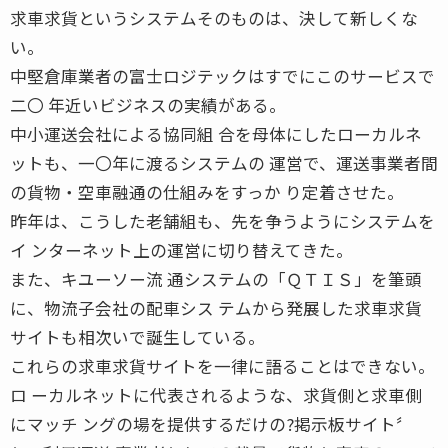
求車求貨というシステムそのものは、決して新しくな
い。
中堅倉庫業者の富士ロジテックはすでにこのサービスで
二〇 年近いビジネスの実績がある。
中小運送会社による協同組 合を母体にしたローカルネ
ットも、一〇年に渡るシステムの 運営で、運送事業者間
の貨物・空車融通の仕組みをすっか り定着させた。
昨年は、こうした老舗組も、先を争うようにシステムを
イ ンターネット上の運営に切り替えてきた。
また、キユーソー流 通システムの「ＱＴＩＳ」を筆頭
に、物流子会社の配車シス テムから発展した求車求貨
サイトも相次いで誕生している。
これらの求車求貨サイトを一律に語ることはできない。
ロ ーカルネットに代表されるような、求貨側と求車側
にマッチ ングの場を提供するだけの?掲示板サイト〞