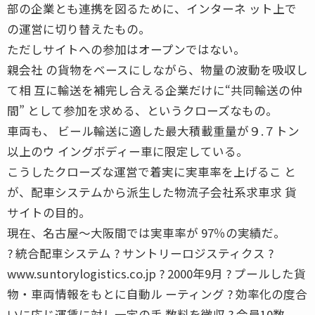
部の企業とも連携を図るために、インターネ ット上で
の運営に切り替えたもの。
ただしサイトへの参加はオープンではない。
親会社 の貨物をベースにしながら、物量の波動を吸収し
て相 互に輸送を補完し合える企業だけに“共同輸送の仲
間” として参加を求める、というクローズなもの。
車両も、 ビール輸送に適した最大積載重量が９.７トン
以上のウ イングボディー車に限定している。
こうしたクローズな運営で着実に実車率を上げるこ と
が、配車システムから派生した物流子会社系求車求 貨
サイトの目的。
現在、名古屋〜大阪間では実車率が 97％の実績だ。
? 統合配車システム ? サントリーロジスティクス ?
www.suntorylogistics.co.jp ? 2000年9月 ? プールした貨
物・車両情報をもとに自動ル ーティング ? 効率化の度合
いに応じ運賃に対し一定の手 数料を徴収 ? 会員10数