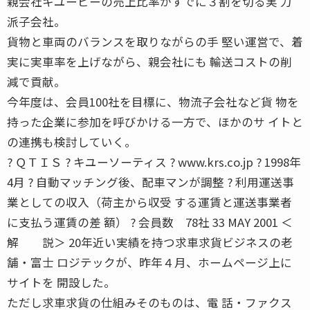
親会社キユーピーの売上比率がすでに３割を切る実 力
派子会社。
貨物と車両のバランスを取りながらの手 堅い運営で、着
実に実車率を上げながら、親会社にも 輸送コストの削
減で貢献。
今年度は、会員100社を目標に、物流子会社など貨 物を
持った企業に参加を呼びかける一方で、ほかのサ イトと
の連携も検討していく。
? ＱＴＩＳ ? キユーソーティス ? www.krs.co.jp ? 1998年
4月 ? 自動マッチング後、配車マンが調整 ? 利用運送事
業としての収入（荷主から収受 する運賃と運送事業者
に支払う運賃の差 額） ? 会員数 78社 33 MAY 2001 ＜
解 説＞ 20年近い実績を持つ求車求貨ビジネスの老
舗・富士 ロジテックが、昨年４月、ホームページ上に
サイトを 開設した。
ただし求車求貨の仕組みそのものは、電 話・ファクス