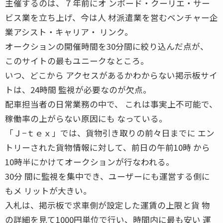
主催するのは、７年前にオ ンボード・クーリエ・サー
ビス業を立ち上げ、今は人 材派遣業を営むベンチャー企
業アシスト・キャリア・ リンク。
オークションの開催時間を30分間に絞り込んだ点が、
このサイトの最もユニークなところ。
いつ、どこから アクセスがあるかわからない掲示板サイ
トは、24時間 監視が必要なのが欠点。
配車担当者の日常業務の中で、 これは事実上不可能で、
稼働率の上がらない原因にも なっている。
「Ｊ−ｔｅｘ」では、貨物引き取りの前々日までに エン
トリーされた貨物情報に対して、前日の午前10時 から
10時半にかけてオークションが行なわれる。
30分 間に監視を集中でき、ユーザーにも運営する側に
もメ リットが大きい。
入札は、掲示板で求車側が設定した運賃の上限と貨 物
の詳細を見て1000円単位で行い、時間内に最も安い 運