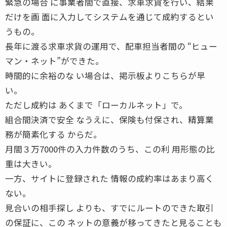
緊急の場合 に事業者間で直接、求車求貨を行い、結果
だけを画 面に入力してシステムを通じて成約するとい
うもの。
長年に渡る求車求貨の運用で、配車担当者間の “ヒュー
マン・ネット”ができた。
時間的に余裕のな い場合は、掲示板よりこちらが早
い。
ただし成約は あくまで「ローカルネット」で。
組合間決済で安全 なうえに、保険も付保され、精算業
務が簡素化する からだ。
月間３万7000件の入力件数のうち、この利 用形態の比
重は大きい。
一方、サイトに登録された 情報の成約率はあまり高く
ない。
見合いの相手探し よりも、すでにルートのできた取引
の保証に、この ネットの意義が移ってきたと見ることも