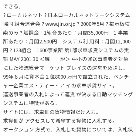
できる。
? ローカルネット ? 日本ローカルネットワークシステム
協同 組合連合会 ? www.jln.or.jp ? 2000年5月 ? 掲示板検
索のみ ? 賦課金 1組合あたり：月間35,000円 1 事業
所あたり：月間2,500円 システム利 用料：月間12,000
円 ? 123組合 1600事業所 第1部求車求貨システムの実
態 MAY 2001 30 ＜解 説＞ 中小の運送事業者を対象
にした物流総合マーケット プレイスの運営をめざし、
99年６月に資本金１億8000 万円で設立された、ベンチ
ャー企業エス・ティー・ア イの求車求貨サイト。
運送事業者の入札によって運賃 が決まる自動マッチング
システムに特徴がある。
サイトには、求車側の貨物情報だけ入力。
求貨側が アクセスして希望する貨物に入札する。
オークション 方式で、入札した貨物については、入札状