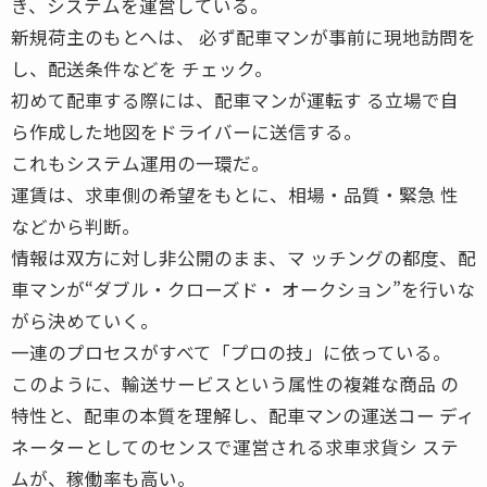
き、システムを運営している。
新規荷主のもとへは、 必ず配車マンが事前に現地訪問を
し、配送条件などを チェック。
初めて配車する際には、配車マンが運転す る立場で自
ら作成した地図をドライバーに送信する。
これもシステム運用の一環だ。
運賃は、求車側の希望をもとに、相場・品質・緊急 性
などから判断。
情報は双方に対し非公開のまま、マ ッチングの都度、配
車マンが“ダブル・クローズド・ オークション”を行いな
がら決めていく。
一連のプロセスがすべて「プロの技」に依っている。
このように、輸送サービスという属性の複雑な商品 の
特性と、配車の本質を理解し、配車マンの運送コー ディ
ネーターとしてのセンスで運営される求車求貨シ ステ
ムが、稼働率も高い。