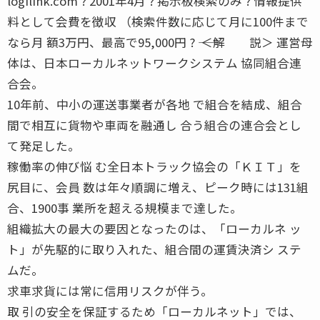
logilink.com ? 2001年4月 ? 掲示板検索のみ ? 情報提供
料として会費を徴収 （検索件数に応じて月に100件まで
なら月 額3万円、最高で95,000円 ? ―― ＜解 説＞ 運営母
体は、日本ローカルネットワークシステム 協同組合連
合会。
10年前、中小の運送事業者が各地 で組合を結成、組合
間で相互に貨物や車両を融通し 合う組合の連合会とし
て発足した。
稼働率の伸び悩 む全日本トラック協会の「ＫＩＴ」を
尻目に、会員 数は年々順調に増え、ピーク時には131組
合、1900事 業所を超える規模まで達した。
組織拡大の最大の要因となったのは、「ローカルネ ッ
ト」が先駆的に取り入れた、組合間の運賃決済シ ステ
ムだ。
求車求貨には常に信用リスクが伴う。
取 引の安全を保証するため「ローカルネット」では、