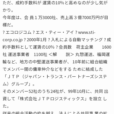
ただ、成約手数料が 運賃の10％と高めなのが少し気が
かり。
今年度は、会 員１万3000社、売上高３億7000万円が目
標だ。
? エコロジコム ? エス・ティー・アイ ? www.sti-
corp.co.jp ? 2000年1月 ? 入札による自動マッチング ? 成
約手数料として運賃の10％ ? 会員数 荷主企業 1600
社 運送事業者 1100社 ＜解 説＞ 丸惣運送、福岡運
輸など、地方の中堅運送事業者が、 10年前に組合組織
でメンバー間の傭車仲介などをする ために結成した
「ＪＴＰ（ジャパン・トランス・パー トナーズシステ
ム）グループ」。
そのメンバー52社のうち24社が、99年10月に、共同 出
資して「株式会社ＪＴＰロジスティックス」を設立 し
た。
従来の組合活動の枠を越え、法人による共同事 業の拡