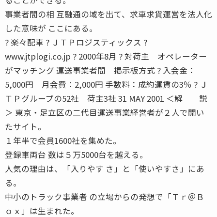
事業者間の相 互融通の域を出て、求車求貨運営を法人化
した意味が ここにある。
? 楽々配車 ? ＪＴＰロジスティックス ?
www.jtplogi.co.jp ? 2000年8月 ? 対荷主 オペレーター
がマッチング 運送事業者間 掲示板方式 ? 入会金：
5,000円 月会費：2,000円 手数料：成約運賃の3％ ? Ｊ
ＴＰグループの52社 荷主3社 31 MAY 2001 ＜解 説
＞ 東京・足立区の二代目運送事業経営者が２人で開い
たサイト。
１年半で会員1600社を集めた。
登録車両台 数は５万5000台を越える。
人気の理由は、「入りやす さ」と「使いやすさ」にあ
る。
中小のトラック事業者 の立場からの発想で「Ｔｒ＠Ｂ
ｏｘ」は生まれた。