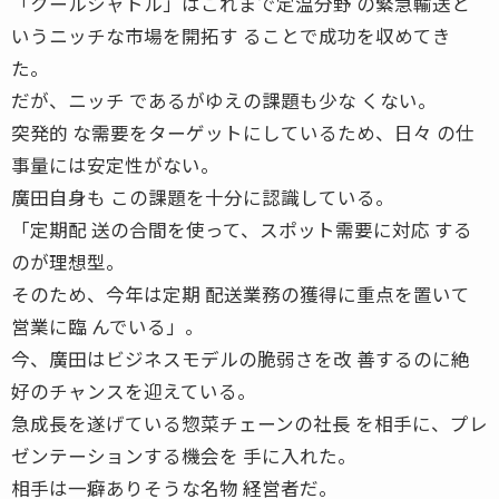
「クールシャトル」はこれまで定温分野 の緊急輸送と
いうニッチな市場を開拓す ることで成功を収めてき
た。
だが、ニッチ であるがゆえの課題も少な くない。
突発的 な需要をターゲットにしているため、日々 の仕
事量には安定性がない。
廣田自身も この課題を十分に認識している。
「定期配 送の合間を使って、スポット需要に対応 する
のが理想型。
そのため、今年は定期 配送業務の獲得に重点を置いて
営業に臨 んでいる」。
今、廣田はビジネスモデルの脆弱さを改 善するのに絶
好のチャンスを迎えている。
急成長を遂げている惣菜チェーンの社長 を相手に、プレ
ゼンテーションする機会を 手に入れた。
相手は一癖ありそうな名物 経営者だ。