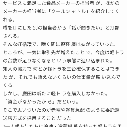
サービスに満足した食品メーカーの担当者 が、ほかの
メーカーの担当者に「クールシ ャトル」を紹介してく
れる。
噂を耳にした 別の担当者から「話が聞きたい」と打診
される。
そんな好循環で、瞬く間に顧客 層は拡がっていった。
ところが、一気に取引先が増えたこと で、今度は軽トラ
の台数が足りなくなると いう事態に追い込まれた。
知人の協力で 何とか軽トラを三台確保することはでき
た が、それでも賄えないくらいの仕事量が舞 い込んで
くる。
しかし、廣田は新たに軽ト ラを購入しなかった。
「資金がなかったか ら」だという。
そこで思いついたのが赤帽や軽貨急配 のように委託運
送店方式を採用すること だった。
?一人親方〞たちに冷凍・冷蔵機 能を持った軽トラを用