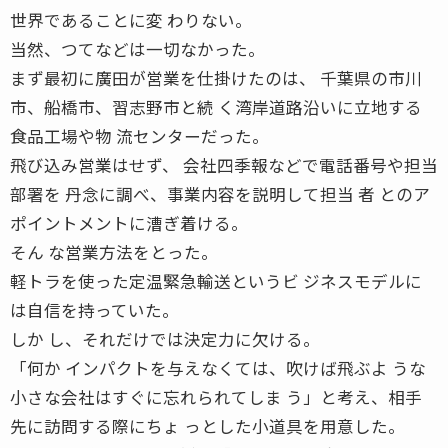
世界であることに変 わりない。
当然、つてなどは一切なかった。
まず最初に廣田が営業を仕掛けたのは、 千葉県の市川
市、船橋市、習志野市と続 く湾岸道路沿いに立地する
食品工場や物 流センターだった。
飛び込み営業はせず、 会社四季報などで電話番号や担当
部署を 丹念に調べ、事業内容を説明して担当 者 とのア
ポイントメントに漕ぎ着ける。
そん な営業方法をとった。
軽トラを使った定温緊急輸送というビ ジネスモデルに
は自信を持っていた。
しか し、それだけでは決定力に欠ける。
「何か インパクトを与えなくては、吹けば飛ぶよ うな
小さな会社はすぐに忘れられてしま う」と考え、相手
先に訪問する際にちょ っとした小道具を用意した。