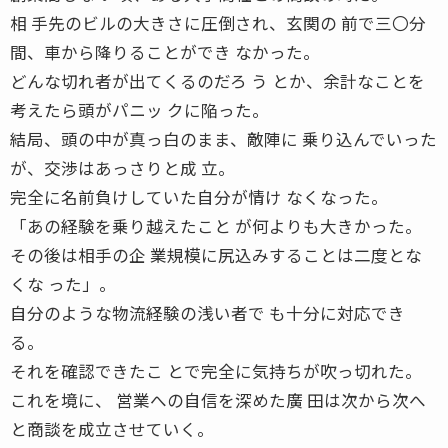
相 手先のビルの大きさに圧倒され、玄関の 前で三〇分
間、車から降りることができ なかった。
どんな切れ者が出てくるのだろ う とか、余計なことを
考えたら頭がパニッ クに陥った。
結局、頭の中が真っ白のまま、敵陣に 乗り込んでいった
が、交渉はあっさりと成 立。
完全に名前負けしていた自分が情け なくなった。
「あの経験を乗り越えたこと が何よりも大きかった。
その後は相手の企 業規模に尻込みすることは二度とな
くな った」。
自分のような物流経験の浅い者で も十分に対応でき
る。
それを確認できたこ とで完全に気持ちが吹っ切れた。
これを境に、 営業への自信を深めた廣 田は次から次へ
と商談を成立させていく。