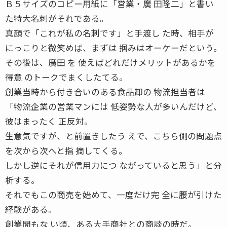
Ｂ５サイズのコピー用紙に「営業・廣 田隆二」と書い
た特大名刺がそれである。
真顔で「これが私の名刺です」と手渡し た時、相手が
にっこりと微笑めば、まずは 掴みはオーケーだという。
その後は、廣田 を 使えばどれだけメリットがあるかを
得意 のトークでまくしたてる。
創業当時から付き合いのある食品卸の 物流担当者は
「物流企業の営業マンには 低姿勢な人が多いんだけど、
彼はまったく 正反対。
生意気ですが、と前置きしたう えで、こちら側の問題点
を次から次へと指 摘してくる。
しかし逆にそれが信用力につ ながっていると思う」と分
析する。
それでもこの商売を始めて、一度だけ完 全に腰が引けた
経験がある。
創業間もな い頃、ある大手商社との商談の時だ。