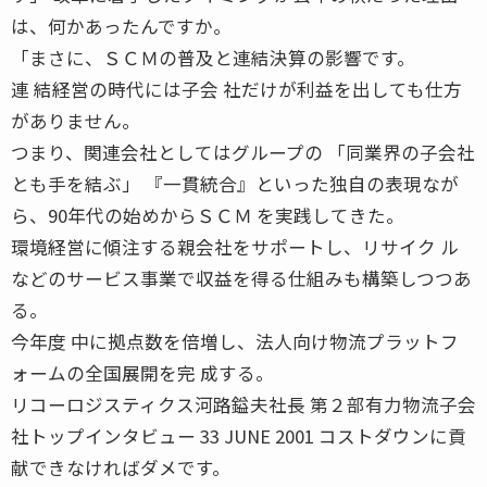
は、何かあったんですか。
「まさに、ＳＣＭの普及と連結決算の影響です。
連 結経営の時代には子会 社だけが利益を出しても仕方
がありません。
つまり、関連会社としてはグループの 「同業界の子会社
とも手を結ぶ」 『一貫統合』といった独自の表現なが
ら、90年代の始めからＳＣＭ を実践してきた。
環境経営に傾注する親会社をサポートし、リサイク ル
などのサービス事業で収益を得る仕組みも構築しつつあ
る。
今年度 中に拠点数を倍増し、法人向け物流プラットフ
ォームの全国展開を完 成する。
リコーロジスティクス河路鎰夫社長 第２部有力物流子会
社トップインタビュー 33 JUNE 2001 コストダウンに貢
献できなければダメです。