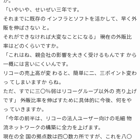
か。
「いやいや、せいぜい三年です。
それまでに既存の インフラとソフトを活かして、早く外
販を伸ばさない と。
それができなければ大変なことになる」 ――現在の外販比
率はどのくらいですか。
「これはね、親会社の影響を大きく受けるもんです から
一概には言いにくいんです。
リコーの売上高が変 わると、簡単に二、三ポイント変わ
っ てしまいますか らね。
ただ、すでに三〇％弱はリコーグループ以外の 売り上げ
です」 ――外販比率を伸ばすために具体的に今後、何をや
っ ていきますか。
「今年の前半は、リコーの法人ユーザー向けの毛細 物
流ネットワークの構築に全力を上げます。
現在の全 国の拠点数は四〇数カ所ですが、これを八〇