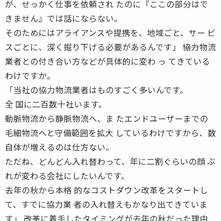
が、せっかく仕事を依頼され たのに『ここの部分はで
きません』では話にならない。
そのためにはアライアンスや提携を、地域ごと、サー ビ
スごとに、深く掘り下げる必要があるんです」 ――協力物流
業者との付き合い方などが具体的に変わ っ てきている
わけですか。
「当社の協力物流業者はものすごく多いんです。
全 国に二百数十社います。
動脈物流から静脈物流へ、ま たエンドユーザーまでの
毛細物流へと守備範囲を拡大 しているわけですから、数
自体が増えるのは仕方ない。
ただね、どんどん入れ替わって、年に二割ぐらいの顔 ぶ
れが変わる会社にしたいんです。
去年の秋から本格 的なコストダウン改革をスタートし
て、すでに協力業 者の入れ替えもかなり出てきていま
す」 ――改革に着手したタイミングが去年の秋だった理由