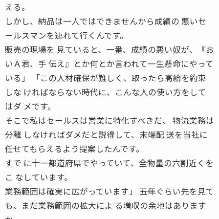
える。
しかし、納品は一人ではできませんから成績の 悪いセ
ールスマンを連れて行くんです。
販売の現場を 見ていると、一番、成績の悪い奴が、『お
いＡ君、手 伝え』とか何とか言われて一生懸命にやって
いる」 「この人材確保が難しく、取ったら高給を約束
しな ければならない時代に、こんな人の使い方をして
はダ メです。
そこで私はセールスは営業に特化すべきだ、 物流業務は
分離 しなければダメだと説得して、末端配 送を当社に
任せてもらえるよう提案したんです。
すで に十一都道府県でやっていて、全物量の六割近くを
こ なしています。
業務範囲は確実に広がっています」 ――五年ぐらい先を見て
も、まだ業務範囲の拡大によ る増収の余地はあります