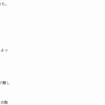
きた。
によっ
が難し
との取