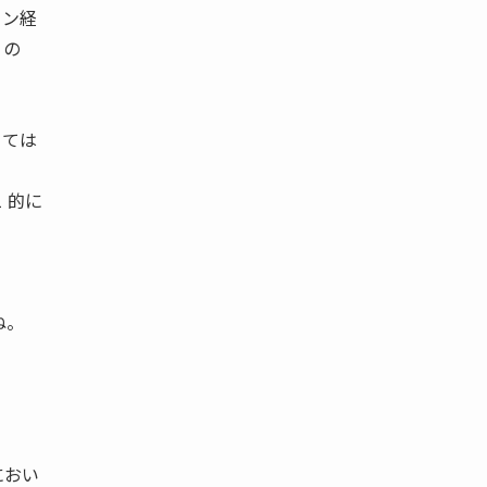
ソン経
 の
くては
 的に
ね。
におい