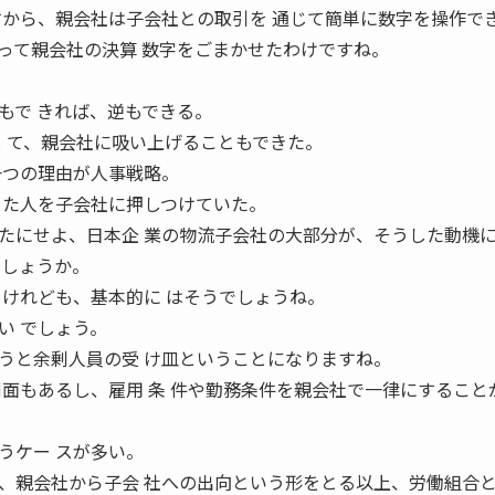
すから、親会社は子会社との取引を 通じて簡単に数字を操作で
よって親会社の決算 数字をごまかせたわけですね。
もで きれば、逆もできる。
し て、親会社に吸い上げることもできた。
一つの理由が人事戦略。
った人を子会社に押しつけていた。
ったにせよ、日本企 業の物流子会社の大部分が、そうした動機
でしょうか。
るけれども、基本的に はそうでしょうね。
い でしょう。
いうと余剰人員の受 け皿ということになりますね。
側面もあるし、雇用 条 件や勤務条件を親会社で一律にすること
うケー スが多い。
は、親会社から子会 社への出向という形をとる以上、労働組合