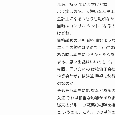
まあ、持っ ていますけどね。
ボク実は簿記、大嫌いなんだよ
会計士になるつもりも毛頭なか
当時はコンサル タントになる
けどね。
資格試験の時も 砂を噛むよう
早くこの勉強はやめた いって
あの時は本当につらかったなあ
――まあ、思い出話はいいとして。
今回、伺いたいの は物流子会
企業会計が連結決算 重視に移
のなのか。
そもそも本当に影 響などある
入江 それは相当な影響があり
従来のグルー プ戦略の根幹を
と いうのも、これまでの単体