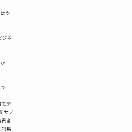
もはや
ビジネ
だか
らで
済モデ
済 サプ
消費者
 特集