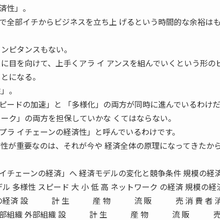
済性」。
で全部イチからビジネスを立ち上 げるという時間的な余裕は
コンピタンスもない。
スに目を向けて、上手くアラ イ アンスを組んでいくという形の
ことになる。
性」。
ピードの加速」と 「多様化」の両方が同時に進んでいるわけ
ワーク」の両方を担保していかな くてはならない。
プラ イチェーンの経済性」と呼んでいるわけです。
済性が重要なのは、それが今や 経済全体の原理になってきたか
イチェーンの経済」へ 経済モデルの変化と競争条件 規模の経
ル 多様性 スピード 大 小 低 高 ネットワーク の経済 規模の経
ードの経済 設 計 生 産 物 流 販 売 消 費 者 
費者 内部組織 外部組織 設 計 生 産 物 流 販 売