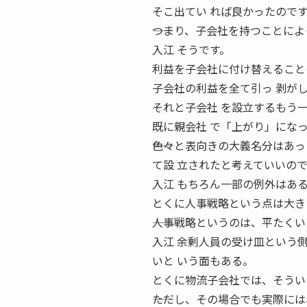
そこ出てい れば良かったので
――つまり、子会社を持つことに
入江 そうです。
利益を子会社に付け替えること
子会社の利益を全て引っ 剥が
それと子会社 を設立するもう
既に親会社 で「上がり」にな
――色々と表向きの大義名分はあ
て設 立されたと考えていいの
入江 もちろん一部の例外はあ
とくに人事戦略という点は大き
――人事戦略というのは、平たく
入江 余剰人員の受け皿という
いと いう面もある。
とくに物流子会社では、そうい
――ただし、その場合でも実際に