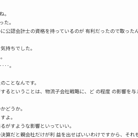
ね。
った。
のに公認会計士の資格を持っているのが 有利だったので取った
な気持ちでした。
ね。
‥‥。
社のことなんです。
行するということは、物流子会社戦略に、ど の程度 の影響を与
のかどうか。
ますよ。
揺るがすような影響といっていい。
の決算だと親会社だけが利 益を出せばいいわけですから、それ