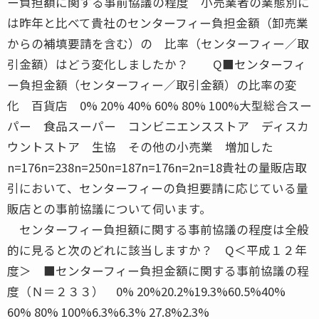
ー負担額に関する事前協議の程度 小売業者の業態別に
は昨年と比べて貴社のセンターフィー負担金額（卸売業
からの補填要請を含む）の 比率（センターフィー／取
引金額）はどう変化しましたか？ Q■センターフィ
ー負担金額（センターフィー／取引金額）の比率の変
化 百貨店 0% 20% 40% 60% 80% 100%大型総合スー
パー 食品スーパー コンビニエンスストア ディスカ
ウントストア 生協 その他の小売業 増加した
n=176n=238n=250n=187n=176n=2n=18貴社の量販店取
引において、センターフィーの負担要請に応じている量
販店との事前協議について伺います。
センターフィー負担額に関する事前協議の程度は全般
的に見ると次のどれに該当しますか？ Q＜平成１２年
度＞ ■センターフィー負担金額に関する事前協議の程
度（Ｎ＝２３３） 0% 20%20.2%19.3%60.5%40%
60% 80% 100%6.3%6.3% 27.8%2.3%