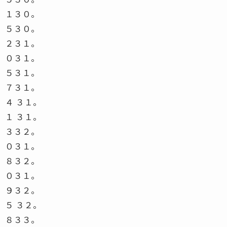
１３０。
５３０。
２３１。
０３１。
５３１。
７３１。
４ ３１。
１ ３１。
３３２。
０３１。
８３２。
０３１。
９３２。
５ ３２。
８３３。