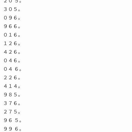
２０ ５。
３０５。
０９６。
９６６。
０１６。
１２６。
４２６。
０４６。
０４ ６。
２２６。
４１４。
９８５。
３７６。
２７５。
９６ ５。
９９ ６。