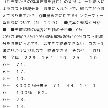
（卸売業からの補填要請を含む）の負担は、一括納入に
よるコスト削減分を 考慮に入れた上で、総じてどう考
えておりますか？ Q■量販店に対するセンターフィー
負担額について（Ｎ＝２２９） ●資本金規模別分析
● ●事前協議の程度と評価の分析● 0%
20%71.6%17.5%10.9%40% 60% 80% 100%コスト削減
分を考慮に入れても 高すぎて納得できない コスト削
減に見合う負担なので 納得できる その他 回答社
数 全体 ２２９ １６４ ４０ ２５ １０
０％ ７１。
６％ １７。
５％ １０。
９％ ３０００万円未満 ７１ ４４ １７ １
０ １００％ ６２。
０％ ２３。
９％ １４。