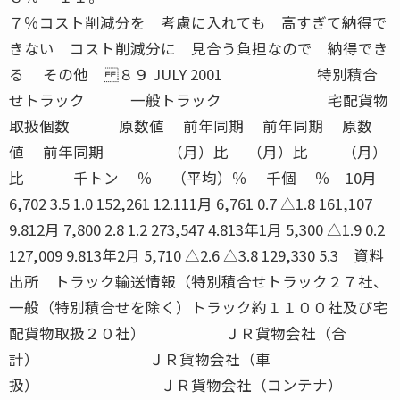
７％コスト削減分を 考慮に入れても 高すぎて納得できない コスト削減分に 見合う負担なので 納得できる その他 ８９ JULY 2001 特別積合せトラック 一般トラック 宅配貨物取扱個数 原数値 前年同期 前年同期 原数値 前年同期 （月）比 （月）比 （月）比 千トン ％ （平均）％ 千個 ％ 10月 6,702 3.5 1.0 152,261 12.111月 6,761 0.7 △1.8 161,107 9.812月 7,800 2.8 1.2 273,547 4.813年1月 5,300 △1.9 0.2 127,009 9.813年2月 5,710 △2.6 △3.8 129,330 5.3 資料出所 トラック輸送情報（特別積合せトラック２７社、一般（特別積合せを除く）トラック約１１００社及び宅配貨物取扱２０社） ＪＲ貨物会社（合計） ＪＲ貨物会社（車扱） ＪＲ貨物会社（コンテナ） 原数値 前年同期 原数値 前年同期 原数値 前年同期 （月）比 （季調済） （月）比 （月）比 千トン ％ 千トン ％ 千トン ％ 10月 3,588 5.3 1,679 10.8 1,909 0.811月 3,641 5.9 1,774 6.6 1,867 5.212月 3,958 5.9 2,054 5.7 1,905 6.113年1月 3,281 5.7 1,821 9.9 1,461 1.013年2月 ■ 3,570 ■ 2.9 ■ 1,926 ■ 4.8 ■ 1,644 ■ 0.813年3月 ● 3,824 ● 2.6 ● 1,828 ● 0.2 ● 1,996 ● 4.8 資料出所 日本貨物鉄道株式会社 注）●印は速報値を、■印は修正値を示す 内航海運（貨物船） 内航海運（油送船） 自動車航送定期航路 外航海運（輸出） 原数値 前年同期 原数値 前年同期 原数値 前年同期 原数値 前年同期 （月）比 （月）比 （月）比 （月）比 千トン ％ 千トン ％ 千トン ％ 千トン ％ 10月 27,741 10.0 14,509 △4.9 309 2.1 946 △24.611月 27,046 8.7 14,602 △10.2 291 2.3 1.098 △11.312月 28,343 7.3 16,905 △7.6 300 3.8 1,066 △15.713年1月 24,586 9.4 16,549 1.8 251 6.0 795 △20.813年2月 250 3.7資料出所 内航運送業１３社の輸送トン数 内航運送業８社の輸送トン数 長距離、中距離及び短距離の 外航船舶運航事業３社の輸送トン数 （二次輸送含む） （二次輸送含む） フェリー３航路の全旅客数 外航海運（輸入） 外航海運（三国間） 外貿コンテナ（輸出） 外貿コンテナ（輸入） 原数値 前年同期 原数値 前年同期 原数値 前年同期 原数値 前年同期 （月）比 （月）比 （月）比 （月）比 千トン ％ 千トン ％ 千トン ％ 千トン ％ 9月 23,747 8.4 8,074 14.8 5,931 7.2 7,592 17.310月 17,253 △27.1 5,454 △22.7 5,528 △3.2 8,007 15.411月 20,756 △12.4 6,300 △16.5 5,191 2.4 7,810 11.112月 24,084 △2.4 6,611 △12.413年1月 22,510 0.3 5,479 △20.5資料出所 外航船舶運航事業３社の輸送トン数 五大港の取扱トン数（東京港、横浜港、名古屋港、大阪港、神戸港） 航空貨物量（輸出） 航空貨物量（輸入） 航空（国内線） 航空（国際線） 原数値 前年同期 原数値 前年同期 原数値 前年同期 原数値 前年同期 （月）比 （月）比 （月）比 （月）比 トン ％ トン ％ トン ％ トン ％ 10月 94,602 2.1 104,289 5.9 81,752 8.2 106,732 △4.211月 91,930 5.0 103,322 7.1 78,028 11.5 101,926 △6.412月 89,403 △1.3 102,377 8.0 101,318 9.1 97,537 △11.413年1月 63,061 △10.9 78,437 6.0 64,446 12.5 73,517 △17.413年2月 72,373 △6.8 88,972 6.5 ■ 66,561 ■ △2.6 ■ 83,586 ■ △5.413年3月 82,453 △4.3 105,126 1.4 ● 78,561 ● △5.3 ● 102,962 ● △2.2資料出所 新東京国際空港（東京税関調べ） 航空主要３社の輸送トン数 日本航空、日本アジア航空、日本貨物航空 関西国際空港（大阪税関調べ） 及び日本エアシステムの輸送トン数 注）●印は速報値を、■印は修正値を示す 国土交通省 月例経済報告（２００１年４月発表） JULY 2001 ９０入庫高及び保管残高 ２００１年４月 （単位：千トン、百万円） 区分 入庫高 前月比 前年同 保管残高 前月比 前年同 回転率 倉庫類別 （％） 月比（％） （％） 月比（％） （％） １〜３類倉庫 数量 2,461.5 96.6 106.7 5,320.5 101.2 102.3 45.9金額 675,865.1 93.8 100.7 1,461,831.4 101.2 100.2 −野積倉庫 数量 96.3 111.4 102.1 88.5 111.2 90.1 109.3金額 9,936.7 104.3 91.5 13,913.4 105.4 90.6 −貯蔵槽倉庫 数量 63.3 92.5 268.4 171.1 102.4 123.1 36.2金額 1,999.6 89.3 169.7 5,131.6 101.8 117.9 −危険品倉庫 数量 10.1 88.5 110.5 16.9 96.2 95.7 60.4金額 4,753.4 102.1 108.0 7,547.8 98.4 84.0 −普通倉庫計 数量 2,631.2 96.9 108.1 5,597.0 101.4 102.6 46.7金額 692,554.8 94.0 100.8 1,488,424.3 101.2 100.1 −品目別明細表２ ２００１年４月 項 目 入 庫 高 保 管 残 高数 量 前月比 前年同 金 額 数 量 前月比 前年同 金 額 品 目 千トン ％ 月比％ 百万円 千トン ％ 月比％ 百万円15 金属製品 20.7 88.4 91.5 6,056 38.1 93.2 88.0 13,93716 電気機械 161.9 77.6 100.1 95,391 415.9 102.7 96.5 177,03517 その他の機械 174.0 95.6 103.8 58