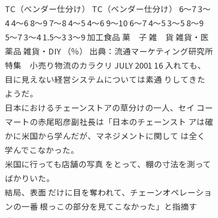
TC（ベンダー仕分け） TC（ベンダー仕分け） 6〜7 3〜
4 4〜6 8〜9 7〜8 4〜5 4〜6 9〜10 6〜7 4〜5 3〜5 8〜9
5〜7 3〜4 1.5〜3 3〜9 加工食品 菓 子 雑 貨 雑貨・医
薬品 雑貨・DIY （％） 出典：流通マーケティング研究所
特集 小売り物流のカラクリ JULY 2001 16 入れても、
目に見えない経営システムについては素通 りしてきた
ようだ。
日本におけるチェーンストアの草分けの一人、セイ コー
マートの赤尾昭彦副社長は「日本のチェーンスト アは確
かに米国から学んだが、マネジメントに関して は全く
学んでこなかった。
米国に行っても店舗の写真 をとって、棚の寸法を測って
ばかりいた。
結局、表面 だけに目を奪われて、チェーンオペレーショ
ンの一番 根っこの部分を見てこなかった」と指摘す