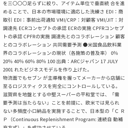
を三〇〇〇足らずに絞り、アイテム単位で垂直統 合を進
めることで、日本の市場環境に適応した洗練さ EDI：商
取引 EDI：事前出荷通知 VMI/CRP：対顧客 VMI/JIT：対
調達先 ECRコンセプトの承認 ECRの実施 CPFRコンセプ
トの承認 CPFRの実施 調達先とのコラボレーション 顧客
とのコラボレーション 共同需要予測 ●米国食品飲料業
界のコラボレーションの現状（各施策の普及率） 0％
20％ 40％ 60％ 80％ 100 出典：ARCジャパン 17 JULY
2001 れたビジネスモデルを作り上げた。
物流面でもセブン が主導権を握ってメーカーから店舗に
至るロジスティ クスを完全にコントロールしている。
滋賀県を地盤とする中堅スーパーの平和堂では、「需
要予測は当たらない」ことを前提に、欧米では見られ
ない多頻度小口納品を実施することで、日本型の「Ｃ Ｒ
Ｐ（Continuous Replenishment Program: 連続自 動補
充方式）」を成功させている。