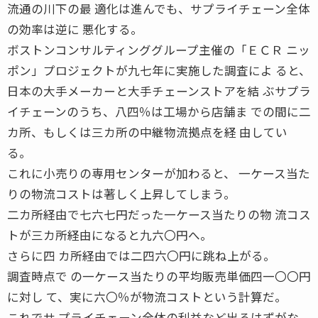
流通の川下の最 適化は進んでも、サプライチェーン全体
の効率は逆に 悪化する。
ボストンコンサルティンググループ主催の「ＥＣＲ ニッ
ポン」プロジェクトが九七年に実施した調査によ ると、
日本の大手メーカーと大手チェーンストアを結 ぶサプラ
イチェーンのうち、八四％は工場から店舗ま での間に二
カ所、もしくは三カ所の中継物流拠点を経 由してい
る。
これに小売りの専用センターが加わると、 一ケース当た
りの物流コストは著しく上昇してしまう。
二カ所経由で七六七円だった一ケース当たりの物 流コス
トが三カ所経由になると九六〇円へ。
さらに四 カ所経由では二四六〇円に跳ね上がる。
調査時点で の一ケース当たりの平均販売単価四一〇〇円
に対し て、実に六〇％が物流コストという計算だ。
これでサ プライチェーン全体の利益など出るはずがな