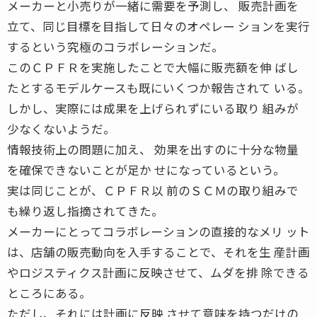
メーカーと小売りが一緒に需要を予測し、 販売計画を
立て、同じ目標を目指して日々のオペレー ションを実行
するという究極のコラボレーションだ。
このＣＰＦＲを実施したことで大幅に販売額を伸 ばし
たとするモデルケースも既にいくつか報告されて いる。
しかし、実際には成果を上げられずにいる取り 組みが
少なくないようだ。
情報技術上の問題に加え、 効果を出すのに十分な物量
を確保できないことが足か せになっているという。
実は同じことが、ＣＰＦＲ以 前のＳＣＭの取り組みで
も繰り返し指摘されてきた。
メーカーにとってコラボレーションの直接的なメリ ット
は、店舗の販売動向を入手することで、それを生 産計画
やロジスティクス計画に反映させて、ムダを排 除できる
ところにある。
ただし、それには計画に反映 させて意味を持つだけの