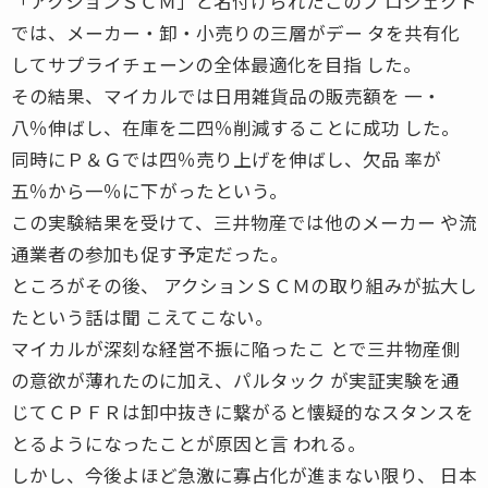
「アクションＳＣＭ」と名付けられたこのプ ロジェクト
では、メーカー・卸・小売りの三層がデー タを共有化
してサプライチェーンの全体最適化を目指 した。
その結果、マイカルでは日用雑貨品の販売額を 一・
八％伸ばし、在庫を二四％削減することに成功 した。
同時にＰ＆Ｇでは四％売り上げを伸ばし、欠品 率が
五％から一％に下がったという。
この実験結果を受けて、三井物産では他のメーカー や流
通業者の参加も促す予定だった。
ところがその後、 アクションＳＣＭの取り組みが拡大し
たという話は聞 こえてこない。
マイカルが深刻な経営不振に陥ったこ とで三井物産側
の意欲が薄れたのに加え、パルタック が実証実験を通
じてＣＰＦＲは卸中抜きに繋がると懐疑的なスタンスを
とるようになったことが原因と言 われる。
しかし、今後よほど急激に寡占化が進まない限り、 日本