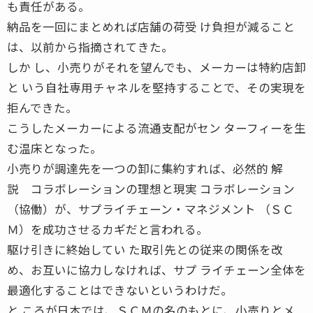
も責任がある。
納品を一回にまとめれば店舗の荷受 け負担が減ること
は、以前から指摘されてきた。
しか し、小売りがそれを望んでも、メーカーは特約店卸
と いう自社専用チャネルを堅持することで、その実現を
拒んできた。
こうしたメーカーによる流通支配がセン ターフィーを生
む温床となった。
小売りが調達先を一つの卸に集約すれば、必然的 解
説 コラボレーションの理想と現実 コラボレーション
（協働）が、サプライチェーン・マネジメント （ＳＣ
Ｍ）を成功させるカギだと言われる。
駆け引きに終始してい た取引先との従来の関係を改
め、お互いに協力しなければ、サプ ライチェーン全体を
最適化することはできないというわけだ。
と ころが日本では、ＳＣＭの名のもとに、小売りとメ