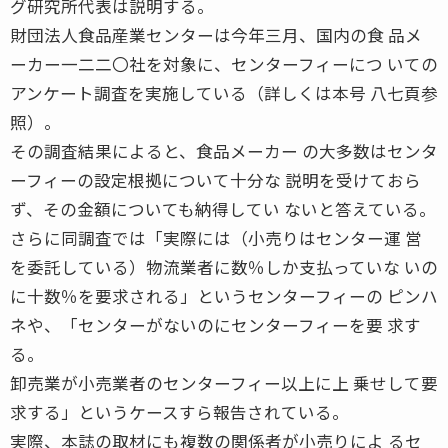
グ研究所代表は説明する。
財団法人食品産業センターは今年三月、国内の食 品メ
ーカー一二二〇社を対象に、センターフィーにつ いての
アンケート調査を実施している（詳しくは本号 八七頁参
照）。
その調査結果によると、食品メーカー の大多数はセンタ
ーフィーの設定根拠について十分な 説明を受けておら
ず、その金額についても納得してい ないと答えている。
さらに同調査では「実際には（小売りはセンター運 営
を委託している）物流業者に数％しか支払っていな いの
に十数％を要求される」というセンターフィーの ピンハ
ネや、「センターがないのにセンターフィーを要 求す
る。
卸売業が小売業者のセンターフィー以上に上 乗せして要
求する」というケースすら報告されている。
実際、本誌の取材にも複数の関係者が小売りによ るセ