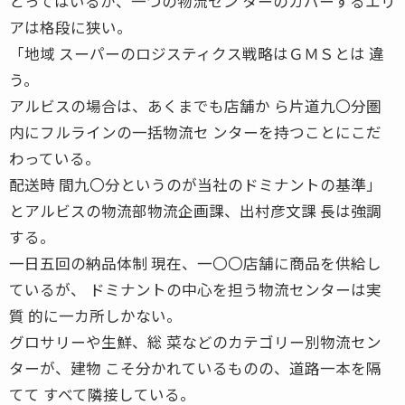
とってはいるが、一つの物流セン ターのカバーするエリ
アは格段に狭い。
「地域 スーパーのロジスティクス戦略はＧＭＳとは 違
う。
アルビスの場合は、あくまでも店舗か ら片道九〇分圏
内にフルラインの一括物流セ ンターを持つことにこだ
わっている。
配送時 間九〇分というのが当社のドミナントの基準」
とアルビスの物流部物流企画課、出村彦文課 長は強調
する。
一日五回の納品体制 現在、一〇〇店舗に商品を供給し
ているが、 ドミナントの中心を担う物流センターは実
質 的に一カ所しかない。
グロサリーや生鮮、総 菜などのカテゴリー別物流セン
ターが、建物 こそ分かれているものの、道路一本を隔
てて すべて隣接している。