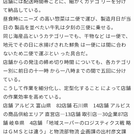
店舗には配送時間帯ごとに、細かくカテゴ リーを分け
て納品している。
昼食時にニーズ の高い惣菜は二便で運び、製造月日が当
日の 製品を並べたい牛乳は夕刻の三便に乗せる。
同じ海産品というカテゴリーでも、干物など は一便で、
地元でその日に水揚げされた鮮魚 は一便には間に合わ
ないため二便で運ぶとい った具合だ。
店舗からの発注の締め切り時間 についても、各カテゴリ
ー別に前日の十一時 から一八時までの間で五回に分け
ている。
こうして作業を細分化し、定型化すること によって店舗
の作業効率を高めている。
店舗 アルビス 富山県 82店舗 石川県 14店舗 アルビス
の商品供給エリア 直営店―13店舗 取引店―30企業87店
舗 岐阜県 4店舗 「地域スーパーのロジスティクス戦 略
はＧＭＳとは違う」と物流部物流 企画課の出村彦文課