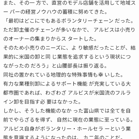
また、その一 方で、直営のモデル店舗を活用して地域ス
ー パーの経営ノウハウの蓄積に努めてきた。
「最初はどこにでもあるボランタリーチェーン だった。
ただ卸主催のチェーンが多いなかで、 アルビスは小売り
のオーナーの集まりからス タートした。
そのため小売りのニーズに、よ り敏感だったことが、結
果的に米国の卸と同 じ業態を追求するという現状につ
ながったの だろう」と山腰部長は振り返る。
同社の置かれている地理的な特殊事情も幸 いした。
有力な業種別卸によるサポート機能 が充実している大
都市圏であれば、わざわざ アルビスが米国流のフルラ
イン卸を目指す必 要はなかった。
しかし、そうした機能のなか った富山県では全てを自
前でやらざるを得ず、 自然に現在の業態に至っている。
アルビス自身がボランタリー・ホールセラ ーという業
態を意識するようになったのは、 九二年のことだ。