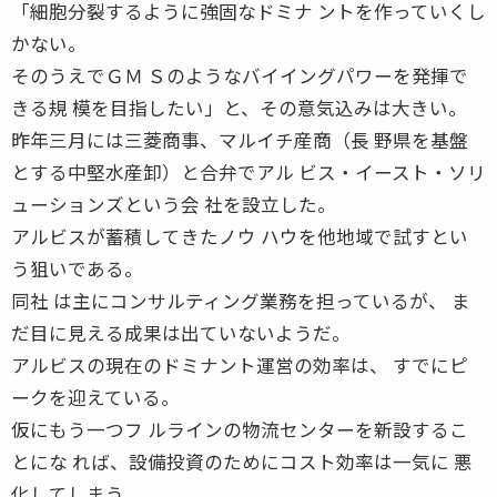
「細胞分裂するように強固なドミナ ントを作っていくし
かない。
そのうえでＧＭ Ｓのようなバイイングパワーを発揮で
きる規 模を目指したい」と、その意気込みは大きい。
昨年三月には三菱商事、マルイチ産商（長 野県を基盤
とする中堅水産卸）と合弁でアル ビス・イースト・ソリ
ューションズという会 社を設立した。
アルビスが蓄積してきたノウ ハウを他地域で試すとい
う狙いである。
同社 は主にコンサルティング業務を担っているが、 ま
だ目に見える成果は出ていないようだ。
アルビスの現在のドミナント運営の効率は、 すでにピ
ークを迎えている。
仮にもう一つフ ルラインの物流センターを新設するこ
とにな れば、設備投資のためにコスト効率は一気に 悪
化してしまう。