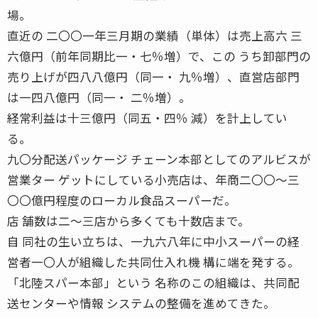
場。
直近の 二〇〇一年三月期の業績（単体）は売上高六 三
六億円（前年同期比一・七％増）で、この うち卸部門の
売り上げが四八八億円（同一・ 九％増）、直営店部門
は一四八億円（同一・ 二％増）。
経常利益は十三億円（同五・四％ 減）を計上してい
る。
九〇分配送パッケージ チェーン本部としてのアルビスが
営業ター ゲットにしている小売店は、年商二〇〇〜三
〇〇億円程度のローカル食品スーパーだ。
店 舗数は二〜三店から多くても十数店まで。
自 同社の生い立ちは、一九六八年に中小スーパーの経
営者一〇人が組織した共同仕入れ機 構に端を発する。
「北陸スパー本部」という 名称のこの組織は、共同配
送センターや情報 システムの整備を進めてきた。