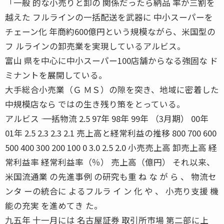
「一般 的な小売りと卸の 関係だったら納品 率が三割を
越えた フルラインの一括配送を武器に 中小スーパーを
チェーン化 年商約600億円という規模ながら、米国型の
フ ルラインの卸売業を実現しているアルビス。
富山 県を中心に中小スーパー100店舗からなる強固な ド
ミナントを展開している。
大手総合小売業（Ｇ ＭＳ）の隙を突き、地域に密着した
中規模店なら ではの生き残り策をとっている。
アルビス ―― 一括物流 2.5 97年 98年 99年 （3月期） 00年
01年 2.5 2.3 2.3 2.1 売上高と経常利益の推移 800 700 600
500 400 300 200 100 0 3.0 2.5 2.0 小売売上高 卸売上高 経
常利益率 経常利益率（％） 売上高（億円） それ以来、
米国流通業 の先進事例 の研究も重 ね な が ら 、 物流セ
ンタ ーの統合に よるフルラ イ ン 化 や 、 小売り支援 機
能の充実 を進めてき た。
九五年 十一月には 名古屋証券 取引所市場 第二部に上