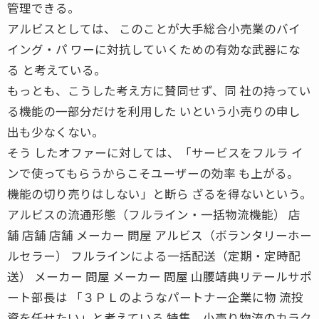
管理できる。
アルビスとしては、 このことが大手総合小売業のバイ
イング・パ ワーに対抗していくための有効な武器にな
る と考えている。
もっとも、こうした考え方に賛同せず、同 社の持ってい
る機能の一部分だけを利用した いという小売りの申し
出も少なくない。
そう したオファーに対しては、「サービスをフルラ イ
ンで使ってもらうからこそユーザーの効率 も上がる。
機能の切り売りはしない」と断ら ざるを得ないという。
アルビスの流通形態（フルライン・一括物流機能） 店
舗 店舗 店舗 メーカー 問屋 アルビス（ボランタリーホー
ルセラー） フルラインによる一括配送（定期・定時配
送） メーカー 問屋 メーカー 問屋 山腰靖典リテールサポ
ート部長は 「３ＰＬのようなパートナー企業に物 流投
資を任せたい」と考えている 特集 小売り物流のカラク