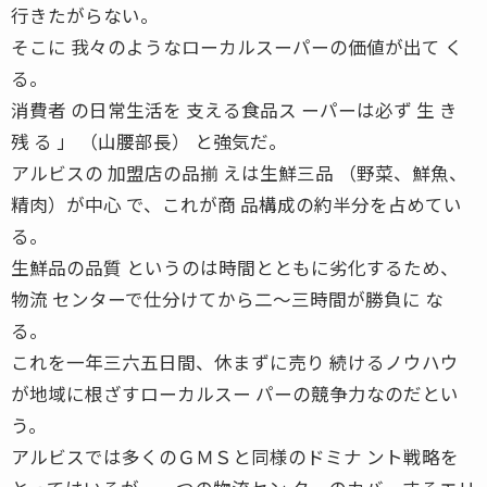
行きたがらない。
そこに 我々のようなローカルスーパーの価値が出て く
る。
消費者 の日常生活を 支える食品ス ーパーは必ず 生 き
残 る 」 （山腰部長） と強気だ。
アルビスの 加盟店の品揃 えは生鮮三品 （野菜、鮮魚、
精肉）が中心 で、これが商 品構成の約半分を占めてい
る。
生鮮品の品質 というのは時間とともに劣化するため、
物流 センターで仕分けてから二〜三時間が勝負に な
る。
これを一年三六五日間、休まずに売り 続けるノウハウ
が地域に根ざすローカルスー パーの競争力なのだとい
う。
アルビスでは多くのＧＭＳと同様のドミナ ント戦略を