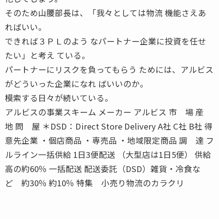
そのため山腰部長は、「我々としては物流 機能さえあ
ればいい。
できれば３ＰＬのよう なパートナー企業に投資を任せ
たい」と考え ている。
パートナーにリスクを負ってもらう ためには、アルビス
がどういった企業になれ ばいいのか。
模索する日々が続いている。
アルビスの事業スキーム メーカー アルビス 市 場 産
地 問 屋 ＊DSD：Direct Store Delivery A社 C社 B社 得
意先企業 ・個店商品 ・専売品 ・地域限定商品 調 達 フ
ルライン一括供給 1日3便配送 （大型店は1日5便） 供給
高の約60％ 一括配送 配送委託（DSD）雑貨・冷食な
ど 約30％ 約10％ 特集 小売り物流のカラクリ