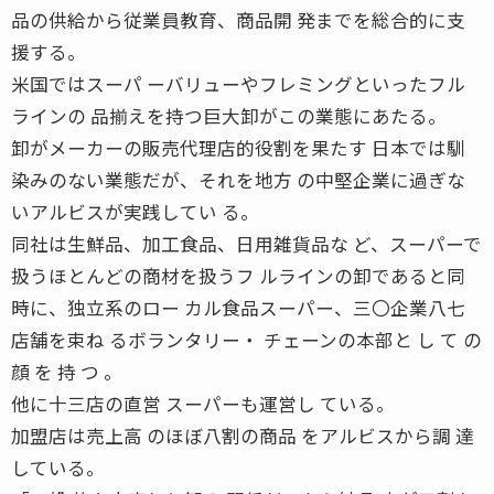
品の供給から従業員教育、商品開 発までを総合的に支
援する。
米国ではスーパ ーバリューやフレミングといったフル
ラインの 品揃えを持つ巨大卸がこの業態にあたる。
卸がメーカーの販売代理店的役割を果たす 日本では馴
染みのない業態だが、それを地方 の中堅企業に過ぎな
いアルビスが実践してい る。
同社は生鮮品、加工食品、日用雑貨品な ど、スーパーで
扱うほとんどの商材を扱うフ ルラインの卸であると同
時に、独立系のロー カル食品スーパー、三〇企業八七
店舗を束ね るボランタリー・ チェーンの本部と し て の
顔 を 持 つ 。
他に十三店の直営 スーパーも運営し ている。
加盟店は売上高 のほぼ八割の商品 をアルビスから調 達
している。