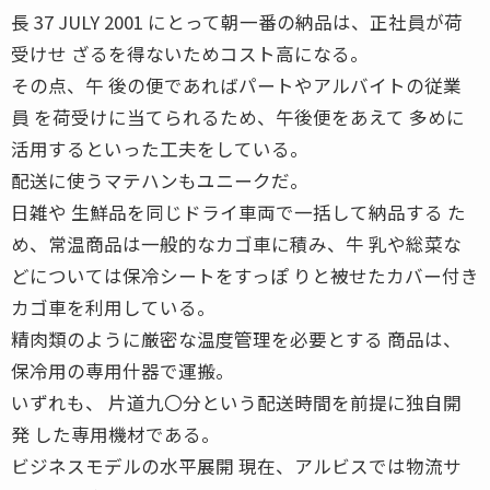
長 37 JULY 2001 にとって朝一番の納品は、正社員が荷
受けせ ざるを得ないためコスト高になる。
その点、午 後の便であればパートやアルバイトの従業
員 を荷受けに当てられるため、午後便をあえて 多めに
活用するといった工夫をしている。
配送に使うマテハンもユニークだ。
日雑や 生鮮品を同じドライ車両で一括して納品する た
め、常温商品は一般的なカゴ車に積み、牛 乳や総菜な
どについては保冷シートをすっぽ りと被せたカバー付き
カゴ車を利用している。
精肉類のように厳密な温度管理を必要とする 商品は、
保冷用の専用什器で運搬。
いずれも、 片道九〇分という配送時間を前提に独自開
発 した専用機材である。
ビジネスモデルの水平展開 現在、アルビスでは物流サ