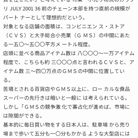
リ JULY 2001 36 前のチェーン本部を持つ直前の規模が
パート ナーとして理想的だという。
対象となる店舗の面積は、コンビニエン ス・ストア
（ＣＶＳ）と大手総合小売業（Ｇ ＭＳ）の中間にあた
る一五〇〜五〇〇平方メ ートル程度。
店頭に並べる商品アイテム数は 八〇〇〇〜一万アイテム
程度で、こちらも約 三〇〇〇点と言われるＣＶＳと、ア
イテム数 三〜四〇万点のＧＭＳの中間に位置してい
る。
苦境とされる百貨店やＧＭＳ以上に、ロー カルな食品
スーパーの先行きは暗いと一般に は考えられている。
しかし「ＧＭＳの競争激 化で寡占化が進めば、市場に
は隙間ができる。
基本的に毎日買い物をする日本人は、駐車場 から売り
場まで歩いて五分も一〇分もかかる ような大型店には