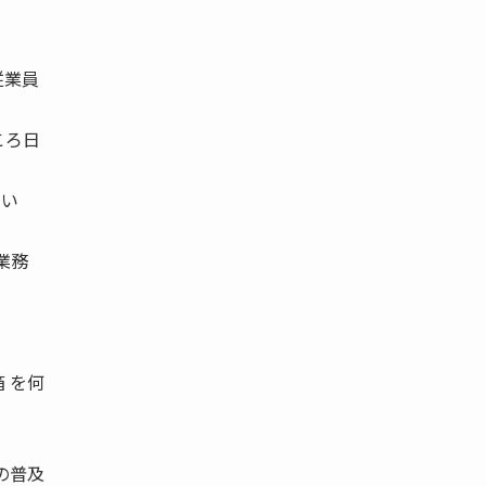
。
従業員
ころ日
てい
業務
 を何
ドの普及