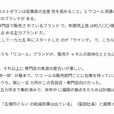
大のコストダウンは従業員の生産 性を高めること」とワコール流通
のブランドが ある。
専門店で販売さ れているブランド で、年間売上高 は約八〇〇
占 める主力ブランド だ。
として一九七五 年にスタートした のが「ウイング」 で、こち
。
のうち「ワコール」ブランドが、販売チ ャネルの弱体化ととも
、それ以上に 専門店の衰退の度合いが激しい。
商物一体〞が基本で、ワコ ールの販売部門ごとに在庫を持ってい
のうち、実に一五 カ所がこの百貨店・専門店向けだった。
物流拠点は五カ所まで集約済みで、来年中 に福岡の拠点をたためば計画
に「五億円ぐらい の削減効果は出ている」（富田社長）と威勢 