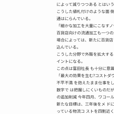
によって減りつつある とはい
こうした値札付けのような面 
通はにらんでいる。
「細かな加工を大量にこなすノ
百貨店向けの流通加工も一つの
場合によっては、新たに百貨店
込んでいる。
こうした分野で外販を拡大する
イントになる。
この点は富田社長 も十分に意
「最大の効果を生む?コストダ
不平不満 を抱えたまま仕事を
数字で は把握しにくいものだが
の追加削減 今年四月、ワコー
新たな目標は、三年後をメ ド
っている物流コ ストを四割近