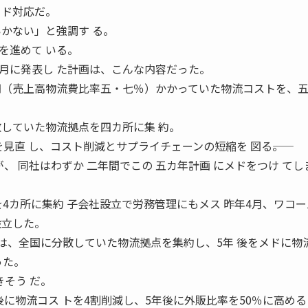
ード対応だ。
いかない」と強調す る。
を進めて いる。
月に発表し た計画は、こんな内容だった。
円（売上高物流費比率五・七％）かかっていた物流コストを、
散していた物流拠点を四カ所に集 約。
見直 し、コスト削減とサプライチェーンの短縮を 図る――。
が、 同社はわずか 二年間でこの 五カ年計画 にメドをつけ てし
を4カ所に集約 子会社設立で労務管理にもメス 昨年4月、ワコ
設立した。
 は、全国に分散していた物流拠点を集約し、5年 後をメドに物
った。
そう だ。
に物流コス トを4割削減し、5年後に外販比率を50％に高める