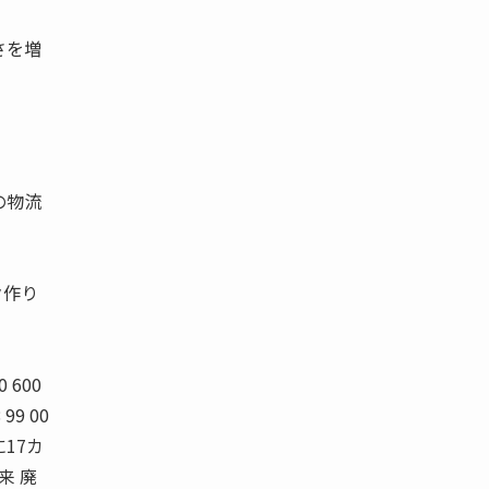
さを増
の物流
ク作り
 600
99 00
に17カ
来 廃