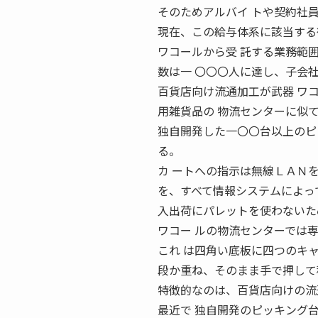
そのためアルバイ トや契約社
現在、この給与体系に該当する
ワコールから受 託する業務範
数は一 〇〇〇人に達し、子会
百貨店向け流通加工が武器 ワ
用雑貨品の 物流センターに似
独自開発した一〇〇台以上のピ
る。
カ ートへの指示は無線ＬＡＮ
を、すべて情報システムによっ
入出荷にパレットを使わないた
ワコー ルの物流センターでは
これ は四角い底板に四つのキ
段か重ね、そのまま手で押して
特徴的なのは、百貨店向けの流
最近で 独自開発のピッキング台車