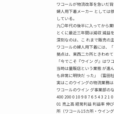
ワコールが物流改革を急いだ背
婦人用下着メーカー としては
している。
九〇年代の後半に入ってから業
とくに最近三年間は減収 減益
深刻なのは、こ れまで販売の
ワコールの婦人用下着には、「
拠点は、東西二カ所ときわめて
「今でこそ『ウイン グ』はワ
当時は量販店という業態 が進
も非常に明快だ った」（富田
実はこのウイングの物流業務は
ワコールのウイン グ事業部のなかに独自
400 200 0 10 9 8 7 6 5
01 売上高 経常利益 利益率 伸び悩
所（ワコール15カ所・ウイング