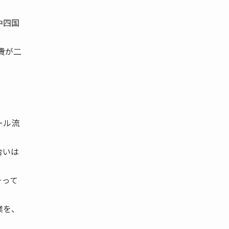
中四国
費が二
ール流
合いは
そって
業を、