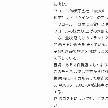
に挑む。
ワコール ――物流子会社 「最
和夫社長 と「ウイング」の二つ
「ワコール」 は主に百貨店と 
ワコールの総売り 上げの六割を
一方、量販 店向けのブランド 
間 約三五〇億円を 売っている
子会社新設で物流を内製化 こ
沈下している。
苦境にあえぐ百貨店はもとより
このチャネ ルでは従来から?
集 約前に一七カ所あった拠点
63 AUGUST 2001 の
する。
物 流コストについても、すで
い。