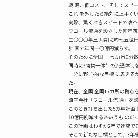
戦 略、低コスト、そしてスピ
これ を外したら絶対に上手く
実際、驚くべきスピードで改革
ワコール流通を設立した昨年四
二〇〇〇年三 月期に約七五億
計 画で年間一〇億円減らす。
そのために全国一 七カ所に分
同時に?商物一体〞の流通体制を
十分に野 心的な目標 に思える
た。
現在、全国 全国17カ所の拠点
流子会社「ワコール流 通」を
このとき打ち出した5カ年計画
10億円削減する――というも のだ
この計画はわずか2年で達成でき
そこで新たな目標として、3年後