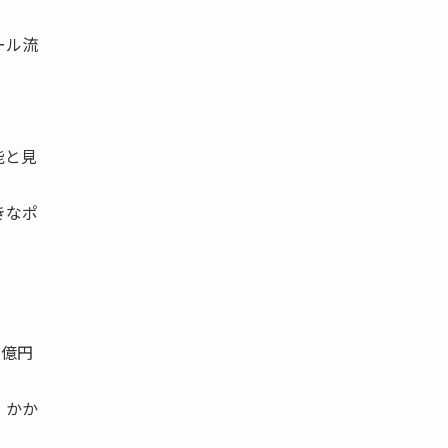
ール流
能と見
きなポ
八億円
）かか