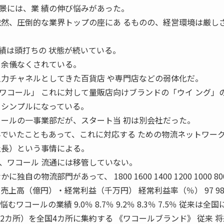
景には、業 績の伸び悩みがあった。
依然、圧倒的な業界トップの座にあ るものの、経営環境は厳し
績は頭打ちの 状態が続いている。
を余儀なくされている。
主力チャネルとしてきた百貨店 や専門店などの弱体化だ。
ワコール」 これに対して量販店向けブランドの「ウイ ング」
 シンプルになっている。
コールの一事業部だが、スタート当 初は別会社だった。
んでいたこともあって、これに対応する ための物流ネットワー
社長）という事情による。
、ワコール 流通には移管していない。
の物流部門があって、 1800 1600 1400 1200 1000 800
 4 3 2 1 0 売上高（億円）・経常利益（千万円） 経常利益率（％） 97 98 
むワコールの業績 9.0％ 8.7％ 9.2％ 8.3％ 7.5％ 従来は全国
2カ所）を全国4カ所に集約する 《ワコールブランド》 従来 将