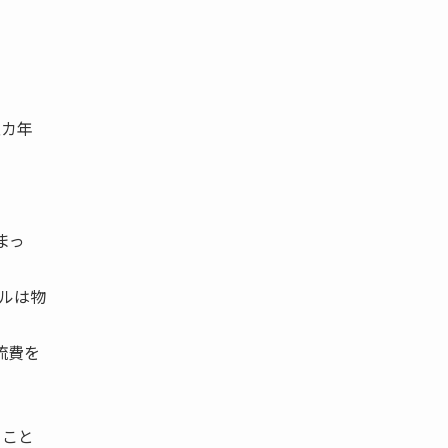
五カ年
まっ
ールは物
流費を
 こと