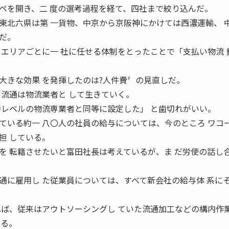
ペを開き、二 度の選考過程を経て、四社まで絞り込んだ。
東北六県は第 一貨物、中京から京阪神にかけては西濃運輸、 
だ。
、エリアごとに一 社に任せる体制をとったことで「支払い物流 
大きな効果 を発揮したのは?人件費〞の見直しだ。
ル流通は物流業者と して生きていく。
中レベルの物流専業者と同等に設定した」 と歯切れがいい。
ている約一 八〇人の社員の給与については、今のところ ワコ
担 している。
を 転籍させたいと富田社長は考えているが、ま だ労使の話し
通に雇用し た従業員については、すべて新会社の給与体 系に
れば、従来はアウトソーシングし ていた流通加工などの構内作
なる。