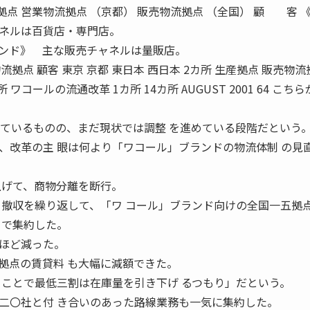
産拠点 営業物流拠点 （京都） 販売物流拠点 （全国） 顧 客 
ネルは百貨店・専門店。
ランド》 主な販売チャネルは量販店。
流拠点 顧客 東京 京都 東日本 西日本 2カ所 生産拠点 販売物流
所 ワコールの流通改革 1カ所 14カ所 AUGUST 2001 64 こち
っているものの、まだ現状では調整 を進めている段階だという
、改革の主 眼は何より「ワコール」ブランドの物流体制 の見
上げて、商物分離を断行。
と撤収を繰り返して、「ワ コール」ブランド向けの全国一五拠
まで集約した。
ほど減った。
拠点の賃貸料 も大幅に減額できた。
ることで最低三割は在庫量を引き下げ るつもり」だという。
二〇社と付 き合いのあった路線業務も一気に集約した。