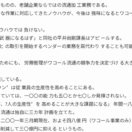
うものの、老舗企業ならではの流通加 工業務である。
倒な作業に対応してきたノウハウが、今後は 強味になるとワコ
ウハウでは 負けない。
武 器になるはず」と同社の平井尚剛課長はアピ ールする。
と の取引を開始するベンダーの業務を肩代わり することも可
ためにも、 労務管理がワコール流通の競争力を決定づけ る大
識している。
ウン〞は従 業員の生産性を高めることにある。
していては、一〇〇の能 力も五〇とか七〇しか発揮されない。
、?人の生産性〞を 高めることが大きな課題になる」 年間一
ル流通は独自に三カ年 計画を立てた。
に二〇〇一年三月期現在、およそ四八億 円（ワコール事業のみ
く削減して三〇億円に抑える というもの。