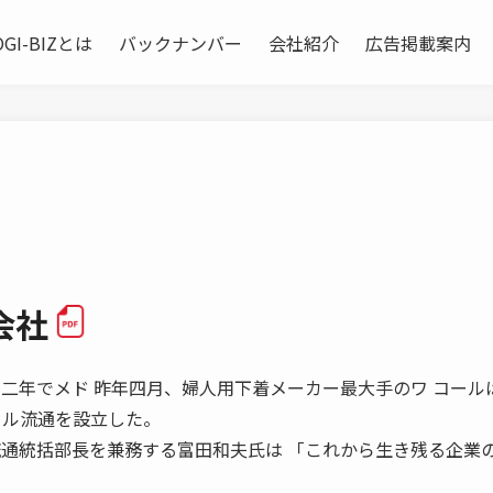
OGI-BIZとは
バックナンバー
会社紹介
広告掲載案内
会社
カ年計画に二年でメド 昨年四月、婦人用下着メーカー最大手のワ コー
 ル流通を設立した。
流通統括部長を兼務する富田和夫氏は 「これから生き残る企業