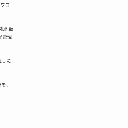
《ワコ
拠点 顧
らが管理
。
直しに
点を、