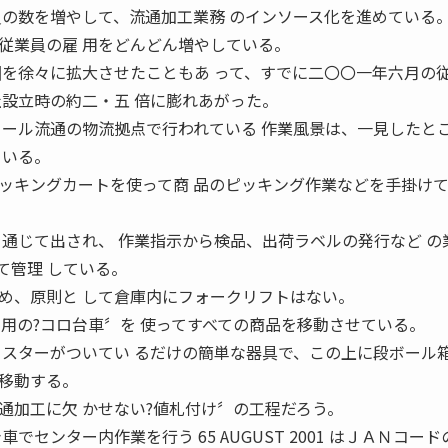
員の数を増やして、流通加工業務 のインソース化を進めている
従業員の雇 用をどんどん増やしている。
囲を徐々に拡大させたこともあ って、すでに二〇〇一年六月の
社設立時の約二・五 倍に膨れあがった。
コール流通の物流拠点で行われている 作業風景は、一見したと
ている。
ッキングカートを使って商 品のピッキング作業などを手掛け
を通じて出され、 作業指示から検品、出荷ラベルの発行など の
て管理 している。
め、原則と して倉庫内にフォークリフトはない。
専用の?コロ台車〞を 使ってすべての商品を移動させている。
ャスターがついてい るだけの簡単な器具で、この上に段ボール箱
移動する。
通加工に欠 かせない?値札付け〞の工程だろう。
でセンター内作業を行う 65 AUGUST 2001 はＪＡＮコー