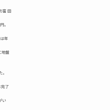
の富 田
億円。
らは年
に地盤
た。
は完了
がい