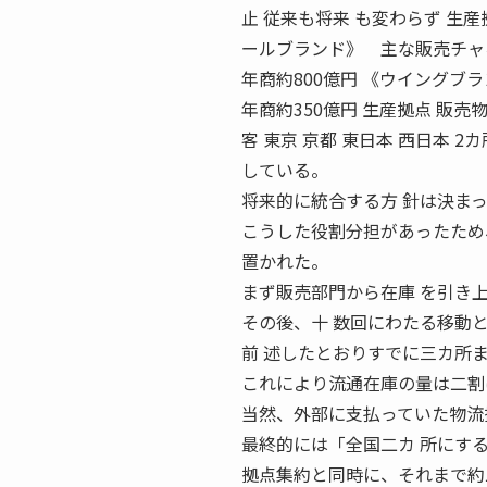
止 従来も将来 も変わらず 生
ールブランド》 主な販売チャ
年商約800億円 《ウイングブ
年商約350億円 生産拠点 販売物
客 東京 京都 東日本 西日本 2カ
している。
将来的に統合する方 針は決ま
こうした役割分担があったため
置かれた。
まず販売部門から在庫 を引き
その後、十 数回にわたる移動
前 述したとおりすでに三カ所
これにより流通在庫の量は二割
当然、外部に支払っていた物流
最終的には「全国二カ 所にす
拠点集約と同時に、それまで約