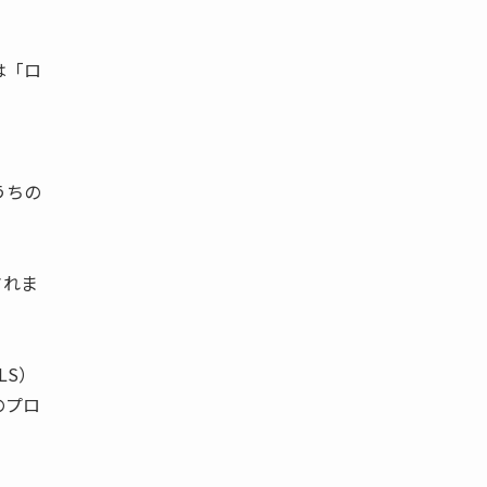
は「ロ
うちの
されま
LS）
のプロ