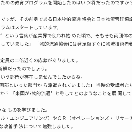
るための教育プログラムを開始したのはいつ頃 だったのですか？
年ですが、その前身である日本物的流通 協会と日本物流管理協
グラムはスタートしています。
流〞という言葉が産業界で使われ始 めた頃で、そもそも両団体
としていました」 「物的流通協会には発足後すぐに物流技術者
 定員の二倍近くの応募がありました。
が新鮮だったのでしょう。
という部門が存在しませんでしたからね。
部といった部門か ら派遣されていました」 ――当時の受講者た
か？ 「米国が?物的流通〞と称してどのようなことを展 開し
いな ものを学びました。
 ル・エンジニアリング）やＯＲ（オペレーションズ・ リサー
な改善手 法について勉強しました。