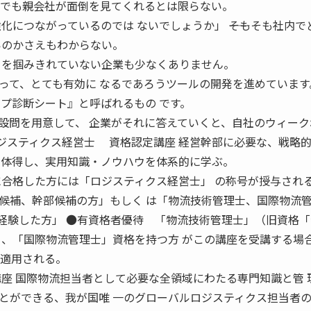
までも親会社が面倒を見てくれるとは限らない。
化につながっているのでは ないでしょうか」 ――そもそも社内で
いのかさえもわからない。
トを掴みきれていない企業も少なくありません。
って、とても有効に なるであろうツールの開発を進めています
ップ診断シート』と呼ばれるもの です。
設問を用意して、 企業がそれに答えていくと、自社のウィーク
ロジスティクス経営士 資格認定講座 経営幹部に必要な、戦略
を体得し、実用知識・ノウハウを体系的に学ぶ。
に合格した方には「ロジスティクス経営士」 の称号が授与され
候補、幹部候補の方」もしく は「物流技術管理士、国際物流
を経験した方」 ●有資格者優待 「物流技術管理士」（旧資格
）、「国際物流管理士」資格を持つ方 がこの講座を受講する場
が適用される。
座 国際物流担当者として必要な全領域にわたる専門知識と管 
とができる、我が国唯 一のグローバルロジスティクス担当者