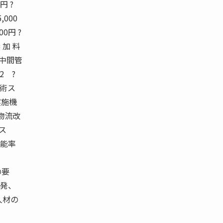
円 ?
,000
00円 ?
参 加 料
 中間管
 ?
技術ス
実施機
物流改
ス
本能率
の要
開発、
人材の