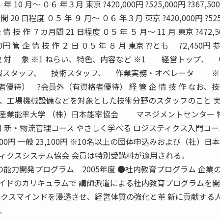
10 月〜 ０６ 年３月 東京 ?420,000円 ?525,000円 ?367,500
月間 20 日程度 ０５ 年 ９ 月〜 ０６ 年３月 東京 ?420,000円 ?525
 企 情 技 作 ７カ月間 21 日程度 ０５ 年 ５ 月〜 11 月 東京 ?472,5
,000円 管 企 情 技 作 ２ 日 ０５ 年 ８ 月 東京 ??とも 72,450円 
数 対 象 ※1 ねらい、特色、内容など ※1 経営トップ、
報スタッフ、 技術スタッフ、 作業実務・オペレータ ※2
優待） ?会員外（有資格者優待） 経 管 企 情 技 作 なお、
、工場機械設備などを対象とした技術分野のスタッフのこと 
学）産業能率大学 （株）日本能率協会 マネジメントセンター 
カ月 新・物流管理コース やさしく学べる ロジスティクス入門コー
 18,900円 一般 23,100円 ※10名以上の団体申込みおよび（社）日
ィクスシステム協会 会員は特別受講料が適用される。
Sの能力開発プログラム 2005年度 ●社内教育プログラム 企業
イドのカリキュラムで 講師派遣による社内教育プログラムを
ィクスマインドを浸透させ、経営体質の強化と革 新に貢献する
。