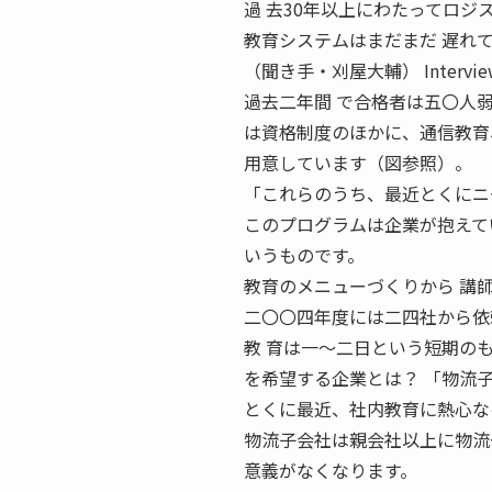
過 去30年以上にわたってロ
教育システムはまだまだ 遅れ
（聞き手・刈屋大輔） Intervi
過去二年間 で合格者は五〇人弱
は資格制度のほかに、通信教育
用意しています（図参照）。
「これらのうち、最近とくにニ
このプログラムは企業が抱えて
いうものです。
教育のメニューづくりから 講
二〇〇四年度には二四社から依
教 育は一〜二日という短期のも
を希望する企業とは？ 「物流
とくに最近、社内教育に熱心な
物流子会社は親会社以上に物流
意義がなくなります。