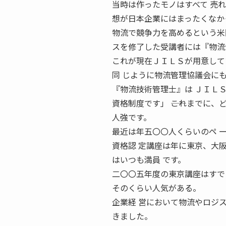
当時は作ったモノはすべて 売
想が日本企業にはまったくなか
物流で競争力を高めるという米
スを修了した受講者には『物流
これが現在ＪＩＬＳが用意して
同 じように物流管理協議会に
『物流技術管理士』は ＪＩＬ
資格制度です」 ――これまでに
人強です。
最近は年五〇〇人くらいのペ 
資格認 定講座は年に東京、大
はいつも満員 です。
二〇〇五年度の東京講座はすで
そのくらい人気がある。
企業経 営において物流やロジ
きました。