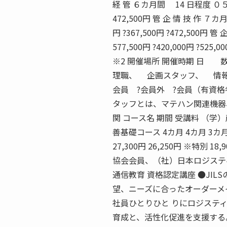
経 管 ６カ月間 14 日程度 ０５ 年 
472,500円 管 企 情 技 作 ７カ
円 ?367,500円 ?472,500円 管
577,500円 ?420,000円 ?525
※2 開催場所 開催時期 日 
理職、 企画スタッフ、 情
会員 ?会員外 ?会員（有資格者
タッフとは、マテハン関連機器
関 コース名 期間 受講料 （
善基礎コース 4カ月 4カ月 3
27,300円 26,250円 ※特別
協会会員、（社）日本ロジステ
通信教育 資格認定講座 ●JIL
望、ニーズに合ったオーダーメ
社員ひとりひと りにロジステ
育成と、活性化促進を支援する