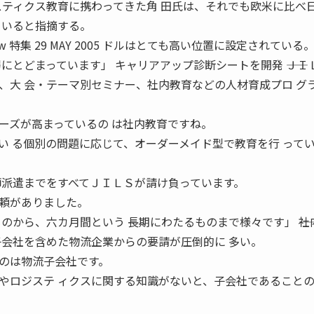
ジスティクス教育に携わってきた角 田氏は、それでも欧米に比べ
ていると指摘する。
ew 特集 29 MAY 2005 ドルはとても高い位置に設定されている
にとどまっています」 キャリアアップ診断シートを開発 ――ＪＩ
、大 会・テーマ別セミナー、社内教育などの人材育成プロ グ
ーズが高まっているの は社内教育ですね。
い る個別の問題に応じて、オーダーメイド型で教育を行 って
師派遣までをすべてＪＩＬＳが請け負っています。
頼がありました。
のから、六カ月間という 長期にわたるものまで様々です」 ――社
子会社を含めた物流企業からの要請が圧倒的に 多い。
のは物流子会社です。
やロジステ ィクスに関する知識がないと、子会社であることの