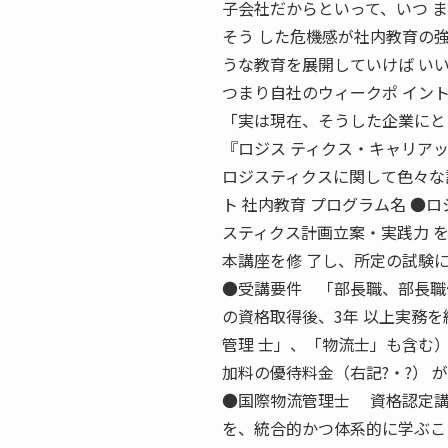
子会社だからといって、いつ 
そう した危機感が社内教育の強
うな教育を展開していけば い
つまり自社のウィークポ イン
「実は現在、そうした企業にと
『ロジス ティクス・キャリア
ロジスティクスに関して色々な
ト 社内教育 プログラム名 ●
スティクス計画立案・実践力 
本講座を修 了し、所定の試験
●受講要件 「部長職、部長職
の資格取得後、3年 以上実務
管理 士」、「物流士」も含む
加料の優待料金（右記?・?） 
●国際物流管理士 資格認定講
を、統合的かつ体系的に学ぶこ