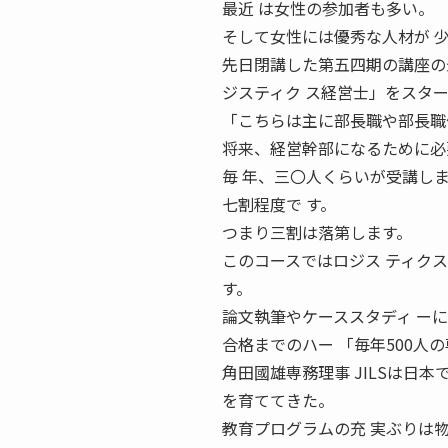
最近 は女性の参加者も多い。
そして女性には優秀な人材が 
先日閉講した第五四期の講座の最
ジスティク ス経営士」をスタ
「こちらは主に部長職や部長職
将来、経営幹部になるために必
毎 年、三〇人くらいが受講し
七割程度で す。
つまり三割は落第します。
このコースではロジス ティク
す。
論文執筆やケーススタディ ー
合格までのハー 「毎年500人
角田國雄専務理事 JILSは日
を育ててきた。
教育プログラムの充 実ぶりは