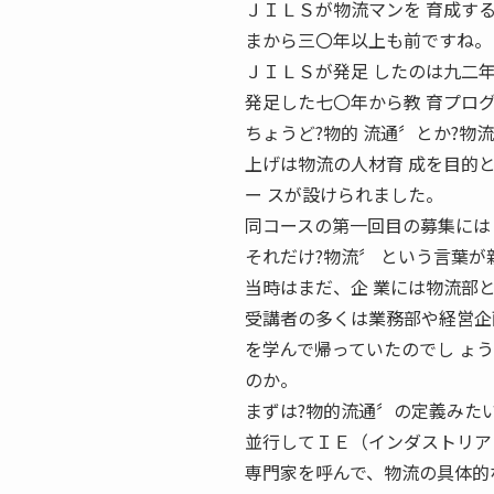
ＪＩＬＳが物流マンを 育成す
まから三〇年以上も前ですね。
ＪＩＬＳが発足 したのは九二
発足した七〇年から教 育プロ
ちょうど?物的 流通〞とか?物
上げは物流の人材育 成を目的
ー スが設けられました。
同コースの第一回目の募集には
それだけ?物流〞 という言葉
当時はまだ、企 業には物流部
受講者の多くは業務部や経営企画
を学んで帰っていたのでし ょう
のか。
まずは?物的流通〞の定義みた
並行してＩＥ（インダストリア
専門家を呼んで、物流の具体的