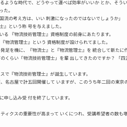
れるような時代で、どうやって運べば効率がいいか とか、そう
った。
国流の考え方は、いい 刺激になったのではないでしょうか」 
士』という称 号を与えました。
いる 『物流技術管理士』資格制度の前身にあたります。
も『物流管理士』という 資格制度が設けられてました。
Ｓ発足を機に、『物流士』と『物流管理士』を 統合して新たに
、どのくらい「物流技術管理士」を輩 出してきたのですか？ 「四
ースで『物流技術管理士』が誕生しています。
阪、名古屋で計五回開催して いますが、このうち年二回の東京
に申し込み受 付を終了しています。
スティクスの重要性が高まって いくにつれ、受講希望者の数も