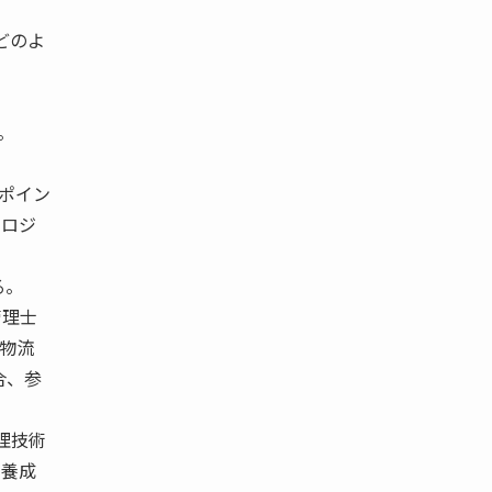
どのよ
。
ポイン
的ロジ
る。
管理士
「物流
合、参
理技術
の養成