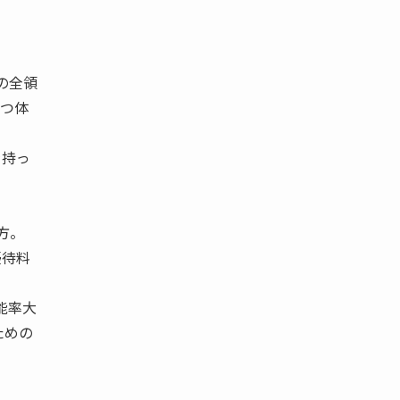
の全領
かつ体
を持っ
方。
優待料
能率大
ための