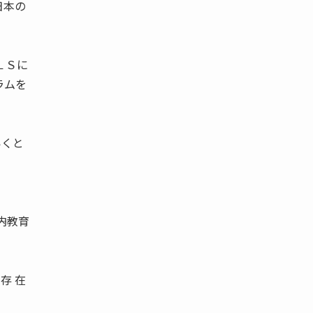
日本の
。
ＬＳに
ラムを
いくと
内教育
存 在