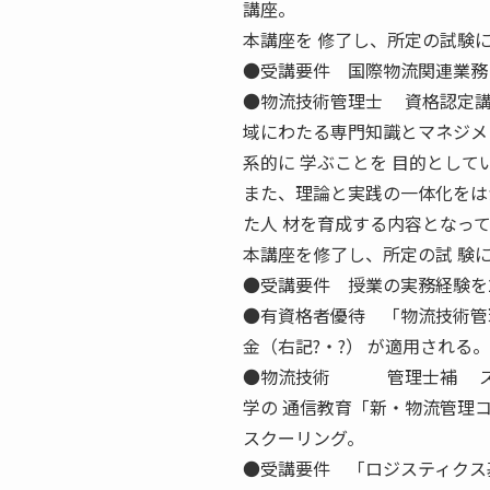
講座。
本講座を 修了し、所定の試験
●受講要件 国際物流関連業務
●物流技術管理士 資格認定講
域にわたる専門知識とマネジメ
系的に 学ぶことを 目的として
また、理論と実践の一体化をは
た人 材を育成する内容となっ
本講座を修了し、所定の試 験
●受講要件 授業の実務経験を
●有資格者優待 「物流技術管
金（右記?・?） が適用される。
●物流技術 管理士補 スク
学の 通信教育「新・物流管理
スクーリング。
●受講要件 「ロジスティクス