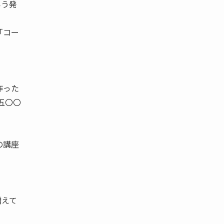
いう発
「コー
作った
五〇〇
の講座
増えて