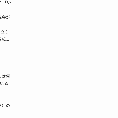
 「い
議会が
の立ち
養成コ
ちは何
ている
チ）の