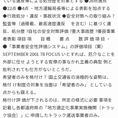
ている違反等による処分歴を対象とする ●26点満点
●22点 ●4点 ・地方運輸局長等による表彰を加点する
◆行政処分・違反・事故状況 ◆安全対策への取り組み ?
監査等（過積載、最高速度違反 を含む）に基づく違
反、処分歴 ?自社の安全対策評価 ?重大事故歴 ?優良事業
者表彰 項目 項 目 概 要 点 数 評 価 項 目 ・
●「事業者安全性評価システム」の評価項目（案）
SEPTEMBER 2001 78 FOCUS いとすれば、厄介なことを
外部に任せ ようとする官僚の事なかれ主義の典型 例と
批判されても仕方がないところだ。
希望者のみを格付け？ 国土交通省の消極的な姿勢は、
格付 け制度の対象を当面は「希望者のみ」 としている
点からも窺える。
格付け評 価が下されるのは、所定の様式に必要 事項を
記載し各都道府県の「地方適正化事業実施機関（トラッ
ク協会）」に 申請したトラック運送事業者のみ。