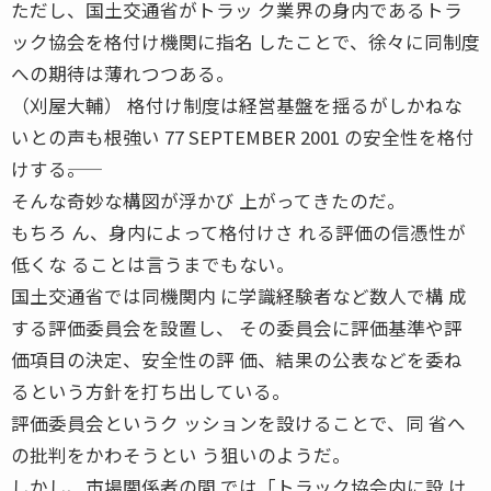
ただし、国土交通省がトラッ ク業界の身内であるトラ
ック協会を格付け機関に指名 したことで、徐々に同制度
への期待は薄れつつある。
（刈屋大輔） 格付け制度は経営基盤を揺るがしかねな
いとの声も根強い 77 SEPTEMBER 2001 の安全性を格付
けする――。
そんな奇妙な構図が浮かび 上がってきたのだ。
もちろ ん、身内によって格付けさ れる評価の信憑性が
低くな ることは言うまでもない。
国土交通省では同機関内 に学識経験者など数人で構 成
する評価委員会を設置し、 その委員会に評価基準や評
価項目の決定、安全性の評 価、結果の公表などを委ね
るという方針を打ち出している。
評価委員会というク ッションを設けることで、同 省へ
の批判をかわそうとい う狙いのようだ。
しかし、市場関係者の間 では「トラック協会内に設 け