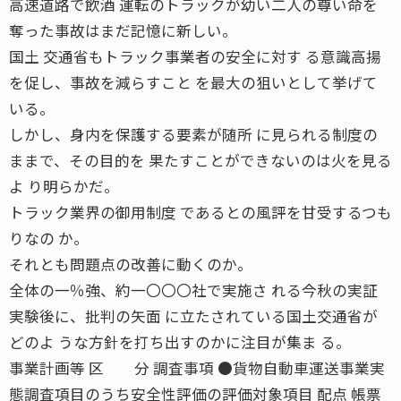
高速道路で飲酒 運転のトラックが幼い二人の尊い命を
奪った事故はまだ記憶に新しい。
国土 交通省もトラック事業者の安全に対す る意識高揚
を促し、事故を減らすこと を最大の狙いとして挙げて
いる。
しかし、身内を保護する要素が随所 に見られる制度の
ままで、その目的を 果たすことができないのは火を見る
よ り明らかだ。
トラック業界の御用制度 であるとの風評を甘受するつも
りなの か。
それとも問題点の改善に動くのか。
全体の一％強、約一〇〇〇社で実施さ れる今秋の実証
実験後に、批判の矢面 に立たされている国土交通省が
どのよ うな方針を打ち出すのかに注目が集ま る。
事業計画等 区 分 調査事項 ●貨物自動車運送事業実
態調査項目のうち安全性評価の評価対象項目 配点 帳票