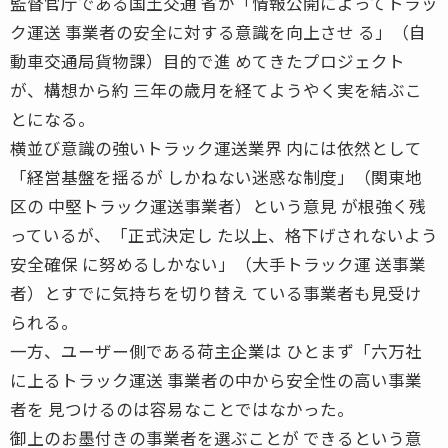
監督官庁である国土交通 省が「情報公開によってトラッ
ク運送 事業者の安全に対する意識を向上させ る」（自
動車交通局貨物課）目的で進 めてきたプロジェクト
が、構想から約 三年の歳月を経てようやく実を結ぶこ
とになる。
横並び意識の強いトラック運送業界 内には依然として
「経営基盤を揺るが しかねない迷惑な制度」（関東地
区の 中堅トラック運送事業者）という意見 が根強く残
っているが、「正式決定し た以上、格下げされないよう
安全確保 に努めるしかない」（大手トラック運 送事業
者）とすでに気持ちを切り替え ている事業者も見受け
られる。
一方、ユーザー側である荷主企業は ひとまず「六万社
に上るトラック運送 事業者の中から安全性の高い事業
者を 見つけるのは容易なことではなかった。
御上のお墨付きの事業者を選ぶことが できるという意