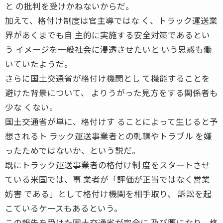
と の批判を受けかねないからだ。
加えて、格付け制度は官主導ではな く、トラック運送業
界があくまでも自 主的に実施する安全対策であるとい
う イメージを一般社会に浸透させたいと いう思惑も働
いていたようだ。
さらに国土交通省が格付け機関とし て機能することを
避けた背景について、 よりうがった見方をする関係者も
少な くない。
国土交通省が単に、格付けす ることによって生じると予
想されるト ラック運送事業者との軋轢やトラブル を嫌
ったためではないか、という説だ。
既にトラック運送事業者の格付け制 度をスタートさせ
ている米国では、事 業者が「評価が正当ではなく営業
妨害 である」として格付け機関を相手取り、 訴訟を起
こているケースもあるという。
この報告を受けた国土交通省が完全に 及び腰になり、格