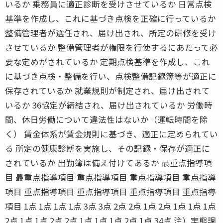
いるか 乗務員に適正診断を受けさせているか 日常点検
基準を作成し、これに基づき点検を正確に行っているか
整備管理者が選任され、届け出され、所定の研修を受け
させているか 整備管理者が権限を行使するにあたって必
要な定めがされているか 定期点検基準を作成し、これ
に基づき点検・整備を行い、点検整備記録簿等が適正に
保存されているか 就業規則が制定され、届け出されて
いるか 36協定が締結され、届け出されているか 労働時
間、休日労働について違法性はないか（運転時間を除
く） 賃金体系が賃金規則に基づき、適正に定められてい
る 所定の健康診断を実施し、その記録・保存が適正に
されているか 出勤簿は備え付けてあるか 最重点指導項
目 最重点指導項目 重点指導項目 重点指導項目 重点指導
項目 重点指導項目 重点指導項目 重点指導項目 重点指導
項目 1点 1点 1点 1点 3点 3点 2点 2点 1点 2点 1点 1点 1点
2点 1点 1点 2点 2点 1点 1点 1点 2点 1点 34点 注）実態調