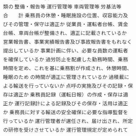
類の 整備・報告等 運行管理等 車両管理等 労基法等
合 計 乗務員の休憩・睡眠施設の位置、収容能力及
びその管理・保守は適正か 従業員・運転者台帳、賃金
台帳、車両台帳が整備され、適正に記載されているか
営業報告書、事業実績報告書及び事故報告書をもれなく
提出しているか 事業計画に伴い、必要な員数の運転者
を確保しているか 過労防止を配慮した勤務時間、乗務
時間を定め、これを基に乗務割が作成され、休憩時間、
睡眠のため の時間が適正に管理されているか 過積載に
よる輸送を行っていないか 点呼の実施及びその記録・保
存は適正か 乗務員記録（運転日報）の作成・保存は適
正か 運行記録計による記録及びその保存・活用は適正
か 乗務員に対する輸送の安全確保に必要な指導監督を
行っているか 運行管理者が選任され、届け出され、所定
の研修を受けさせているか 運行管理規定が定められて