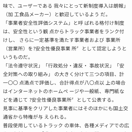
味で、ユーザーである 我々にとって新制度導入は朗報」
（加 工食品メーカー）と歓迎しているよう だ。
「事業者安全性評価システム」と呼 ばれる格付け制度
は、安全性という観 点からトラック事業者をランク付
けし、 さらに一定基準を満たす事業者および 事業所
（営業所）を?安全性優良事業 所〞として認定しようと
いうものだ。
「法令遵守状況」「行政処分・違反・ 事故状況」「安
全対策への取り組み」 の大きく分けて三つの項目、計
一〇〇 点満点で評価し、合計得点が八〇点以 上の場合
はインターネットのホームペ ージや一般紙、専門紙な
どを通じて ?安全性優良事業所〞として公表する。
見事に基準をクリアした事業者にはそのほかにも国土交
通省から特権が与 えられる。
普段使用しているトラック の車体、各種メディアでの広