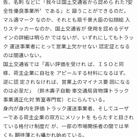
告、名刺 などに「我々は国土交通省から認めら れた?安
全性優良事業所〞である」と 謳うことができるのだ。
マル適マーク なのか、それとも扇千景大臣の似顔絵 入
りステッカーなのか、国土交通省が 使用を認めるデザ
インの詳細は明らか ではないが、いずれにしてもトラッ
ク 運送事業者にとって営業上欠かせない 認定証となる
のは間違いない。
国土交通省では「高い評価を受けれ ば、ＩＳＯと同
様、荷主企業に自社を アピールする材料になるはず。
逆に認 定されなければ、営業上のマイナス要 因になる
のは必至だ」（鈴木壽子自動 車交通局貨物課トラック
事業適正化対 策室専門官）とにらんでいる。
身内が身内を評価 トラック運送事業者、そしてユーザ
ーである荷主企業の双方にメリットを もらたすと目され
ている格付け制度だ が、一部の市場関係者の間では早
くも 期待薄とも囁かれ始めている。