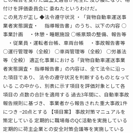
付けを評価委員会に 委ねたというわけだ。
この見方が正し ◆法令遵守状況 ・「貨物自動車運送事
業者実態調査・ 指導報告書」のうち、以下の内容 ○
事業計画 ・休憩・睡眠施設 ○帳票類の整備、報告等
・従業員・運転者台帳、車両台帳 ・事故報告書等
○運行管理等（全般） ○車両管理等（全般） ○労基法
等（全般） 適正化事業における「貨物自動車運送事業
者実態調査・ 指導報告書」の内容は、全て法令に沿っ
た項目であり、 法令の遵守状況を判断するものとなって
いる この中から、別表に示す項目を評価対象として各
項目の 点数の合計を適用する 過去3年間に、自動車事故
報告規則に基づき、 事業者から報告された重大事故1件
につき −20点とする 【項目案】 事故対策マニュアルを
策定している 定期的に職場毎のQC活動を実施している
定期的に荷主企業との安全対策会議等を実施している