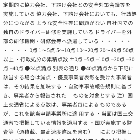
定期的に協力会社、下請け会社との安全対策会議等を
実施している 協力会社、下請け会社においても、行政処
分につながる ような安全性等に問題がない 自社内での
独自のドライバー研修を実施している ドライバーを外
部の研修機関・研修会等へ派遣している ・ ・ ・ ・ ・
・ ・ ・ ・ 0点 1〜5点 5〜10点 10〜20点 20〜49点 50点
以上 ・行政処分の累積点数 ±0点 −5点 −10点 −20点 −30
点 −40点 ●34点満点 別表の通り ●40点満点から下記に
該当する場合は減点 ・優良事業者表彰を受けた事業者
は、その結果を加味する ・自動車事故報告規則に基づ
き、事業者から報告された ものを対象とする 注）国
土交通省による点数は、事業者毎による ものである
が、これを該当申請事業所に適 用する ・当面は国土交
通省で把握している情報を適用する ・国が実施する監
査等（過積載、最高速度違反を含む） により把握し