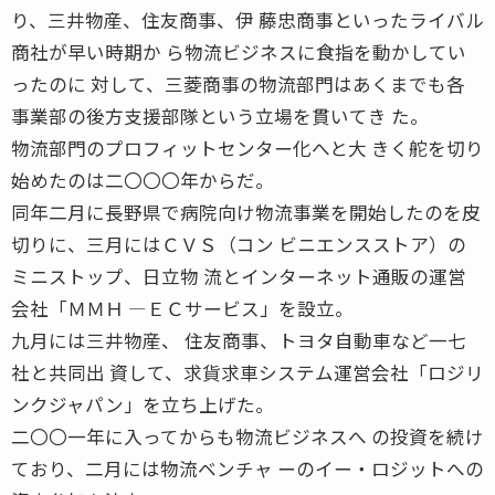
り、三井物産、住友商事、伊 藤忠商事といったライバル
商社が早い時期か ら物流ビジネスに食指を動かしてい
ったのに 対して、三菱商事の物流部門はあくまでも各
事業部の後方支援部隊という立場を貫いてき た。
物流部門のプロフィットセンター化へと大 きく舵を切り
始めたのは二〇〇〇年からだ。
同年二月に長野県で病院向け物流事業を開始したのを皮
切りに、三月にはＣＶＳ（コン ビニエンスストア）の
ミニストップ、日立物 流とインターネット通販の運営
会社「ＭＭＨ ―ＥＣサービス」を設立。
九月には三井物産、 住友商事、トヨタ自動車など一七
社と共同出 資して、求貨求車システム運営会社「ロジリ
ンクジャパン」を立ち上げた。
二〇〇一年に入ってからも物流ビジネスへ の投資を続け
ており、二月には物流ベンチャ ーのイー・ロジットへの