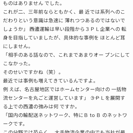
ものはありません でした。
これが二、三年前ならともかく、最 近では系列へのこ
だわりという意識は急速に 薄れつつあるのではないで
しょうか」 ――西濃運輸は早い段階から３ＰＬ企業への 転
身を目指していましたが、具体的な事例を ほとんど耳
にしません。
「相手のある話なので、これまであまりオー プンにして
こなかった。
そのせいですかね（笑）。
最近では事例も増えてきているんですよ。
例 えば、名古屋地区ではホームセンター向けの 一括物
流センターを丸ごと運営しています」 ――３ＰＬを展開す
る上での西濃の強みは何 ですか。
「国内の輸配送ネットワーク、特にＢ to Ｂ のネットワ
ークです。
この分野では恐らく、 大手物流企業の中でも当社が最