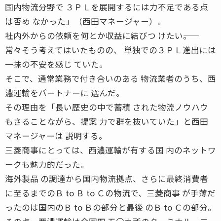
国内物流分野で ３ＰＬを展開するには力不足である点
は否め なかった」（西田マネージャー）。
社内外からの依頼を何とか収益に結びつ けたい――。
常々そう考えてはいたものの、 単独での３ＰＬ進出には
一抹の不安を感じ ていた。
そこで、通常業務で付き合いのある 物流業者のうち、西
濃運輸をパートナーに 選んだ。
その理由を「長い歴史の中で蓄積 された物流ノウハウ
もさることながら、提案 力で群を抜いていた」と西田
マネージャーは 説明する。
三菱商事にとっては、西濃運輸が有する国 内のネットワ
ークも魅力的だった。
海外製品 の調達から国内物流拠点、さらに最終消費者
に至るまでのＢ to Ｂ to Ｃの物流で、三菱商事 が手薄だ
ったのは国内のＢ to Ｂの部分と最後 のＢ to Ｃの部分。