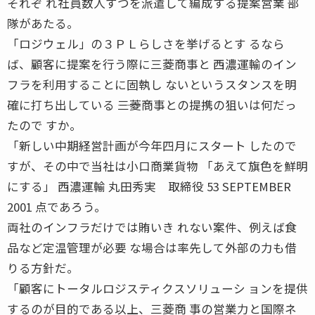
それぞ れ社員数人ずつを派遣して編成する提案営業 部
隊があたる。
「ロジウェル」の３ＰＬらしさを挙げるとす るなら
ば、顧客に提案を行う際に三菱商事と 西濃運輸のイン
フラを利用することに固執し ないというスタンスを明
確に打ち出している ――三菱商事との提携の狙いは何だっ
たので すか。
「新しい中期経営計画が今年四月にスタート したので
すが、その中で当社は小口商業貨物 「あえて旗色を鮮明
にする」 西濃運輸 丸田秀実 取締役 53 SEPTEMBER
2001 点であろう。
両社のインフラだけでは賄いき れない案件、例えば食
品など定温管理が必要 な場合は率先して外部の力も借
りる方針だ。
「顧客にトータルロジスティクスソリューシ ョンを提供
するのが目的である以上、三菱商 事の営業力と国際ネ