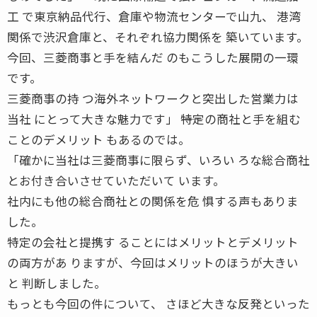
工 で東京納品代行、倉庫や物流センターで山九、 港湾
関係で渋沢倉庫と、それぞれ協力関係を 築いています。
今回、三菱商事と手を結んだ のもこうした展開の一環
です。
三菱商事の持 つ海外ネットワークと突出した営業力は
当社 にとって大きな魅力です」 ――特定の商社と手を組む
ことのデメリット もあるのでは。
「確かに当社は三菱商事に限らず、いろい ろな総合商社
とお付き合いさせていただいて います。
社内にも他の総合商社との関係を危 惧する声もありま
した。
特定の会社と提携す ることにはメリットとデメリット
の両方があ りますが、今回はメリットのほうが大きい
と 判断しました。
もっとも今回の件について、 さほど大きな反発といった