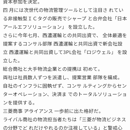
資本参加を決定。
四 月には次世代の物流管理ツールとして注目さ れてい
る非接触型ＩＣタグの販売でシャープ と合弁会社「日本
アールエフソリューション」 を設立した。
さらに今年七月、西濃運輸との共同出資で、 全体最適を
提案するコンサル部隊 西濃運輸と共同出資で新会社設
立 西濃運輸と共同出資して3PL会社「ロジウェル」 を設
立した。
総合商社と大手物流企業との提携は 初めて。
両社は社員数人ずつを派遣し、提案営業 部隊を編成。
自社のインフラに固執ぜず、コンサ ルティングからセン
ターオペレーション、決済ま でのトータルソリューショ
ンを提供する。
三菱商事 ――アライアンス 一歩前に出た格好だ。
ライバル商社の物流担当者たちは「三菱が物流ビジネス
の分野でど れだけやれるのか注視している」と警戒心