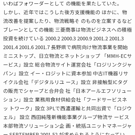
いわばフォワーダーとして の機能を果たしていた。
しかし、近年ではこうした後方支援機能の ほかに、物
流改善を提案したり、物流戦略そ のものを立案するなど
ブレーンとしての機能 三菱商事は物流ビジネスへの積極
投資を続けている 2000.2 2000.3 2000.9 2001.2 2001.3
2001.4 2001.6 2001.7 長野県で病院向け物流事業を開始
ミニストップ、日立物流とネットショップ 「MMH-ECサ
ービス」設立 総合物流サイト運営会社「ロジリンクジャ
パン」設立 イー・ロジットに資本参加 中古IT機器リサ
イクル会社「デジタルリユ ース」設立 非接触型ICタグ
の販売でシャープと合弁会 社「日本アールエフソリュー
ション」設立 業務用食材供給会社「フードサービスネ
ッ トワーク」設立 3PLで西濃運輸と共同出資で「ロジウ
ェル」 設立 西田純隆新機能事業グループ物流サ ービス
本部物流ソリューション企 画・統括ユニットマネージャ
ー SEPTEMBER 2001 52 が求められるようになってい