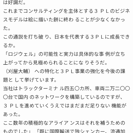
は好調だ。
これまでコンサルティングを主体とする３ ＰＬのビジネ
スモデルは絵に描いた餅に終わ ることが少なくなかっ
た。
この通説を打ち破 り、日本を代表する３ＰＬに成長でき
るか。
「ロジウェル」の可能性と実力は具体的な事 例が立ち
上がってから見極められることにな りそうだ。
（刈屋大輔） への特化と３ＰＬ事業の強化を今後の課
題と して挙げています。
当社はトラックターミナ ル四五〇カ所、車両二万二〇〇
〇台で国内 のネットワークを構築しているのですが、
３ ＰＬを進めていくうえではまだまだ足りない 機能が
あった。
ここ数年の積極的なアライア ンスはそれを補うための
ものでした」 「既に国際輸送で独シェンカー、流通加