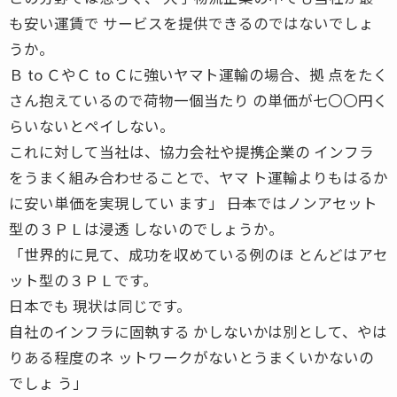
も安い運賃で サービスを提供できるのではないでしょ
うか。
Ｂ to ＣやＣ to Ｃに強いヤマト運輸の場合、拠 点をたく
さん抱えているので荷物一個当たり の単価が七〇〇円く
らいないとペイしない。
これに対して当社は、協力会社や提携企業の インフラ
をうまく組み合わせることで、ヤマ ト運輸よりもはるか
に安い単価を実現してい ます」 ――日本ではノンアセット
型の３ＰＬは浸透 しないのでしょうか。
「世界的に見て、成功を収めている例のほ とんどはアセ
ット型の３ＰＬです。
日本でも 現状は同じです。
自社のインフラに固執する かしないかは別として、やは
りある程度のネ ットワークがないとうまくいかないの
でしょ う」