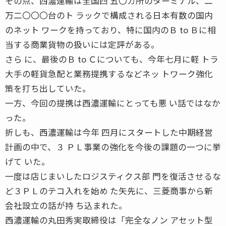
その点、西濃運輸は全国四 五〇カ所のターミナル、二
万二〇〇〇台のト ラックで構成される日本有数の国内
のネット ワークを持っており、特に国内のＢ to Ｂに相
当する商業貨物の扱いには定評がある。
さら に、最後のＢ to Ｃについても、今年七月に軽 トラ
大手の軽貨急配と業務提携するなどネッ トワーク強化
策を打ち出していた。
一方、今回の提携は西濃運輸にとっても悪 い話ではなか
った。
折しも、西濃運輸は今年 四月にスタートした中期経営
計画の中で、３ ＰＬ事業の強化を今後の課題の一つに挙
げて いた。
一度は店じまいしたロジスティクス部 門を復活させるな
ど３ＰＬのテコ入れを始め た矢先に、三菱商事から新
会社設立の話が持 ち込まれた。
西濃運輸の丸田秀実取締役は「完全なノン アセット型