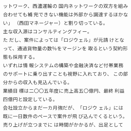
ットワーク、西濃運輸の 国内ネットワークの双方を組み
合わせても補 完できない機能は外部から調達するほかな
い」 （西田マネージャー）と割り切っている。
主な収入源はコンサルティングフィー。
た だし、案件によっては「ロジウェル」が元請 けとな
って、通過貨物量の数％をマージンを 取るという契約形
態も採用する。
いずれは情 報システムの構築や金融決済など付帯業務
のサポートに乗り出すことも視野に入れており、 この部
分からの収入も見込んでいる。
業績目 標は二〇〇五年度に売上高五〇億円、最終 利益
四億円と設定している。
会社設立からまだ一カ月強だが、「ロジウ ェル」には
既に一日数件のペースで案件が飛 び込んでくるという。
売り上げが立つまでに は時間がかかるが、出足として