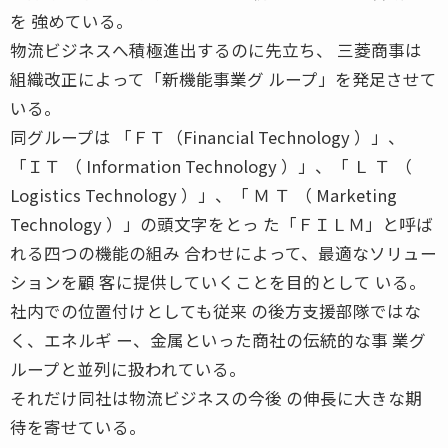
を 強めている。
物流ビジネスへ積極進出するのに先立ち、 三菱商事は
組織改正によって「新機能事業グ ループ」を発足させて
いる。
同グループは 「ＦＴ（Financial Technology ）」、
「ＩＴ （ Information Technology ）」、「 Ｌ Ｔ （
Logistics Technology ）」、「 Ｍ Ｔ （ Marketing
Technology ）」の頭文字をとっ た「ＦＩＬＭ」と呼ば
れる四つの機能の組み 合わせによって、最適なソリュー
ションを顧 客に提供していくことを目的として いる。
社内での位置付けとしても従来 の後方支援部隊ではな
く、エネルギ ー、金属といった商社の伝統的な事 業グ
ループと並列に扱われている。
それだけ同社は物流ビジネスの今後 の伸長に大きな期
待を寄せている。