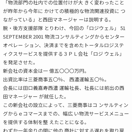
「物流部門の社内での位置付けが大 きく変わったこと
が昨年から今年に かけての積極的な物流関連投資に つ
ながっている」と西田マネージャ ーは説明する。
脱・後方支援部隊 とりわけ、今回の「ロジウェル」 51
SEPTEMBER 2001 物流コンサルティングからセンター
オペレー ション、決済までを含めたトータルロジステ
ィクスサービスを提供する３ＰＬ会社「ロジ ウェル」
を発足させた。
新会社の資本金は一 億五〇〇〇万円。
出資比率は三菱商事五〇％、 西濃運輸五〇％。
会長には田口義嘉寿西濃 運輸社長、社長には前出の西
田マネージャー が就任した。
この新会社の設立によって、三菱商事はコ ンサルティン
グからｅコマースまでの、幅広 い物流サービスメニュー
を提供する体制を整 えたことになる。
わずか一年余りの間に他の 商社に対する遅れを取り戻