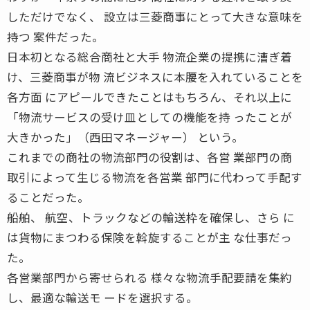
しただけでなく、 設立は三菱商事にとって大きな意味を
持つ 案件だった。
日本初となる総合商社と大手 物流企業の提携に漕ぎ着
け、三菱商事が物 流ビジネスに本腰を入れていることを
各方面 にアピールできたことはもちろん、それ以上に
「物流サービスの受け皿としての機能を持 ったことが
大きかった」（西田マネージャー） という。
これまでの商社の物流部門の役割は、各営 業部門の商
取引によって生じる物流を各営業 部門に代わって手配す
ることだった。
船舶、 航空、トラックなどの輸送枠を確保し、さら に
は貨物にまつわる保険を斡旋することが主 な仕事だっ
た。
各営業部門から寄せられる 様々な物流手配要請を集約
し、最適な輸送モ ードを選択する。