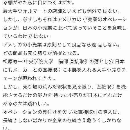
る棚がやたらに目につくはずだ。
最大手ウォルマートの店舗といえども例外で はない。
しかし、必ずしもそれはアメリカの 小売業のオペレーシ
ョンが、日本の小売業に 比べて劣っていることを意味し
ているわけで はない。
アメリカの小売業は原則として良品なら返 品しない。
どの商品も売り切りが前提となる。
松原寿一 中央学院大学 講師 直接取引の落とし穴 日本
にもメーカーとの直接取引に本腰を入れる大手小売りチ
ェーンが現われてき た。
しかし、売り場の荒んだ現状を見る限り、直接取引を機
能させるだけの能力を 持った小売りが日本にどれだけ
あるのかは疑わしい。
オペレーションの裏付けを欠 いた直接取引の導入は、
長続きしないばかりか企業の存続さえ危うくしかねな
い。