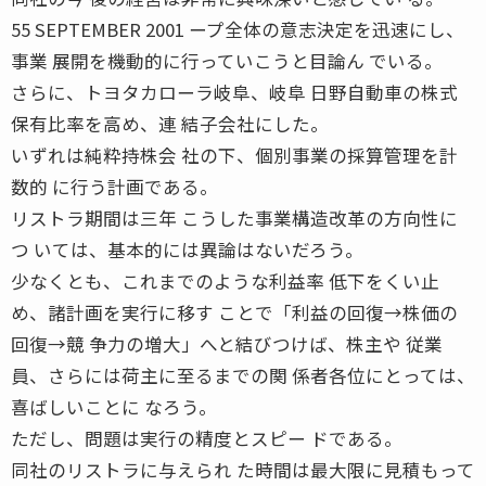
55 SEPTEMBER 2001 ープ全体の意志決定を迅速にし、
事業 展開を機動的に行っていこうと目論ん でいる。
さらに、トヨタカローラ岐阜、岐阜 日野自動車の株式
保有比率を高め、連 結子会社にした。
いずれは純粋持株会 社の下、個別事業の採算管理を計
数的 に行う計画である。
リストラ期間は三年 こうした事業構造改革の方向性に
つ いては、基本的には異論はないだろう。
少なくとも、これまでのような利益率 低下をくい止
め、諸計画を実行に移す ことで「利益の回復→株価の
回復→競 争力の増大」へと結びつけば、株主や 従業
員、さらには荷主に至るまでの関 係者各位にとっては、
喜ばしいことに なろう。
ただし、問題は実行の精度とスピー ドである。
同社のリストラに与えられ た時間は最大限に見積もって