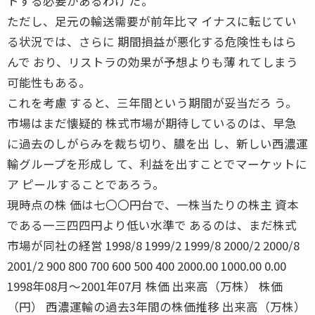
トする必要があるわけ だ。
ただし、足元の輸送需要が前年比マ イナスに転じてい
る状況では、さらに 期間損益が悪化する危険性もはら
んで おり、リストラの効果が予想よりも薄 れてしまう
可能性もある。
これを考慮 すると、三年間という期間が妥当だろ う。
市場はまだ懐疑的 株式市場が期待しているのは、早急
に過去のしがらみを裁ち切り、膿を出 し、新しい西濃運
輸グループを形成し て、利益を出すことでマーケットに
ア ピールすることであろう。
現時点の株 価は七〇〇円台で、一株当たりの株主 資本
である一三四四円より低い水準で あるのは、まだ株式
市場が同社の経営 1998/8 1999/2 1999/8 2000/2 2000/8
2001/2 900 800 700 600 500 400 2000.00 1000.00 0.00
1998年08月〜2001年07月 株価 出来高（万株） 株価
（円） 西濃運輸の過去3年間の株価推移 出来高（万株）