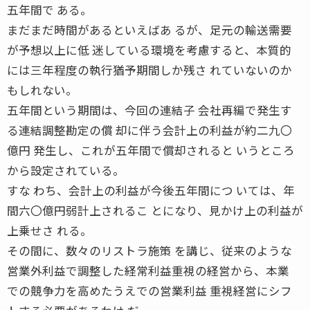
五年間で ある。
まだまだ時間があるといえばあ るが、足元の輸送需要
が予想以上に低 迷している環境を考慮すると、本質的
には三年程度の執行猶予期間しか残さ れていないのか
もしれない。
五年間という期間は、今回の連結子 会社再編で発生す
る連結調整勘定の償 却に伴う会計上の利益が約二九〇
億円 発生し、これが五年間で償却されると いうところ
から設定されている。
すな わち、会計上の利益が今後五年間につ いては、年
間六〇億円弱計上されるこ とになり、見かけ上の利益が
上乗せさ れる。
その間に、数々のリストラ施策 を講じ、従来のような
営業外利益で調整した経常利益重視の経営から、本業
での競争力を高めたうえでの営業利益 重視経営にシフ