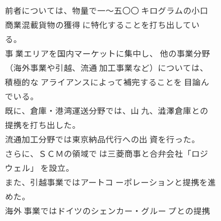
前者については、物量で一〜五〇〇 キログラムの小口
商業混載貨物の獲得 に特化することを打ち出してい
る。
事 業エリアを国内マーケットに集中し、 他の事業分野
（海外事業や引越、流通 加工事業など）については、
積極的な アライアンスによって補完することを 目論ん
でいる。
既に、倉庫・港湾運送分野では、山 九、澁澤倉庫との
提携を打ち出した。
流通加工分野では東京納品代行への出 資を行った。
さらに、ＳＣＭの領域で は三菱商事と合弁会社「ロジ
ウェル」 を設立。
また、引越事業ではアートコ ーポレーションと提携を進
めた。
海外 事業ではドイツのシェンカー・グルー プとの提携