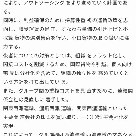
により、アウトソーシング をより進めていく計画であ
る。
同時に、利益確保のために採算性重 視の運賃政策を志
向し、収受運賃の是 正、すなわち単価の引き上げと不
採算 貨物の選別集荷を行い、小口貨物の取 り扱いに注
力する。
後者についての対策としては、組織 をフラット化し、
間接コストを削減するため、国際貨物や引越、個人向け
宅 配は分社化を含めて、組織の独立性を 高めていくと
いう方針を打ち出してい る。
また、グループ間の重複コストを見 直すために、連結関
係会社の見直しに 着手した。
関東西濃運輸、濃飛西濃 運輸、関東西濃運輸といった
主要関 連会社の株式を買い取り、一〇〇％ 子会社化を
実現。
これによって、グル 第6回 西濃運輸 西濃運輸のマネジメ