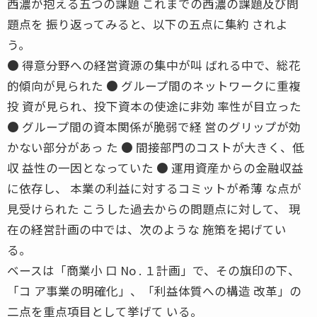
西濃が抱える五つの課題 これまでの西濃の課題及び問
題点を 振り返ってみると、以下の五点に集約 されよ
う。
● 得意分野への経営資源の集中が叫 ばれる中で、総花
的傾向が見られた ● グループ間のネットワークに重複
投 資が見られ、投下資本の使途に非効 率性が目立った
● グループ間の資本関係が脆弱で経 営のグリップが効
かない部分があっ た ● 間接部門のコストが大きく、低
収 益性の一因となっていた ● 運用資産からの金融収益
に依存し、 本業の利益に対するコミットが希薄 な点が
見受けられた こうした過去からの問題点に対して、 現
在の経営計画の中では、次のような 施策を掲げてい
る。
ベースは「商業小 口 No . １計画」で、その旗印の下、
「コ ア事業の明確化」、「利益体質への構造 改革」の
二点を重点項目として挙げて いる。