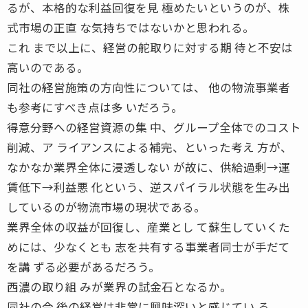
るが、本格的な利益回復を見 極めたいというのが、株
式市場の正直 な気持ちではないかと思われる。
これ まで以上に、経営の舵取りに対する期 待と不安は
高いのである。
同社の経営施策の方向性については、 他の物流事業者
も参考にすべき点は多 いだろう。
得意分野への経営資源の集 中、グループ全体でのコスト
削減、ア ライアンスによる補完、といった考え 方が、
なかなか業界全体に浸透しない が故に、供給過剰→運
賃低下→利益悪 化という、逆スパイラル状態を生み出
しているのが物流市場の現状である。
業界全体の収益が回復し、産業とし て蘇生していくた
めには、少なくとも 志を共有する事業者同士が手だて
を講 ずる必要があるだろう。
西濃の取り組 みが業界の試金石となるか。
同社の今 後の経営は非常に興味深いと感じてい る。