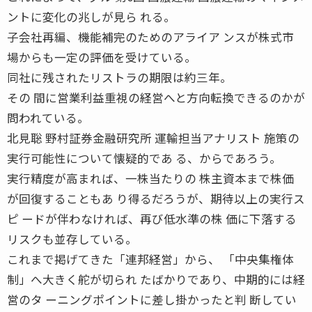
ントに変化の兆しが見ら れる。
子会社再編、機能補完のためのアライア ンスが株式市
場からも一定の評価を受けている。
同社に残されたリストラの期限は約三年。
その 間に営業利益重視の経営へと方向転換できるのかが
問われている。
北見聡 野村証券金融研究所 運輸担当アナリスト 施策の
実行可能性について懐疑的であ る、からであろう。
実行精度が高まれば、一株当たりの 株主資本まで株価
が回復することもあ り得るだろうが、期待以上の実行ス
ピ ードが伴わなければ、再び低水準の株 価に下落する
リスクも並存している。
これまで掲げてきた「連邦経営」から、 「中央集権体
制」へ大きく舵が切られ たばかりであり、中期的には経
営のタ ーニングポイントに差し掛かったと判 断してい