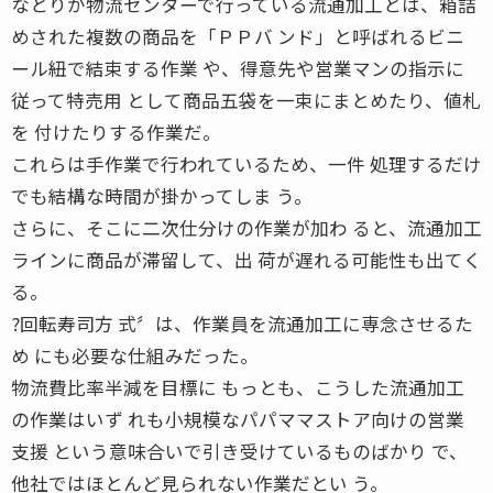
なとりが物流センターで行っている流通加工とは、箱詰
めされた複数の商品を「ＰＰバ ンド」と呼ばれるビニ
ール紐で結束する作業 や、得意先や営業マンの指示に
従って特売用 として商品五袋を一束にまとめたり、値札
を 付けたりする作業だ。
これらは手作業で行われているため、一件 処理するだけ
でも結構な時間が掛かってしま う。
さらに、そこに二次仕分けの作業が加わ ると、流通加工
ラインに商品が滞留して、出 荷が遅れる可能性も出てく
る。
?回転寿司方 式〞は、作業員を流通加工に専念させるた
め にも必要な仕組みだった。
物流費比率半減を目標に もっとも、こうした流通加工
の作業はいず れも小規模なパパママストア向けの営業
支援 という意味合いで引き受けているものばかり で、
他社ではほとんど見られない作業だとい う。