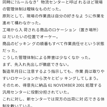
同時に?ルールなき〞物流センターと呼ば れるほど現場
の管理体制は曖昧なものだった。
原則として、現場の作業員は自分の好きなよ うに作業を
進めて構わなかった。
工場から入 荷される商品のロケーション（置き場所）
は だいたいの位置でオーケー。
商品のピッキン グの順番もすべて作業員任せという状態
だっ た。
こうした管理体制による弊害は少なくなか った。
まず、先入れ先出しが徹底できない。
製造年月日に注意するよう指示しても、作業 員は取りや
すいロケーションから次々とピッ キングしてしまう。
そのため、得意先に納品 61 NOVEMBER 2001 処理する
汎用センターに役割分担されていた。
これに対し、新センターでは双方の出荷に対 応できる体
制を敷いている。