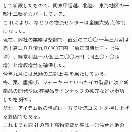
して新設したもので、関東甲信越、北陸、 東海地区の一
都十二県をカバーしている。
こ れにより、なとりの物流センターは全国六拠 点体制
になった。
現在、同社の業績は堅調で、直近の二〇〇 一年三月期は
売上高二八八億九八〇〇万円 （前年同期比三・七％
増）、経常利益一八億 三二〇〇万円（同五〇・〇％
増）と増収増益を確保した。
今年九月には念願の二部上場 を果たしている。
梅、栗、唐揚げ、ジャーキ ーといったイカ製品に次ぐ新
商品の開発や既 存製品ラインナップの拡充などが奏功
した格 好だ。
だが、アイテム数の増加は一方で物流コス トを押し上げ
る要因でもある。
これまでも同 社の売上高物流費比率は一〇％台と他の