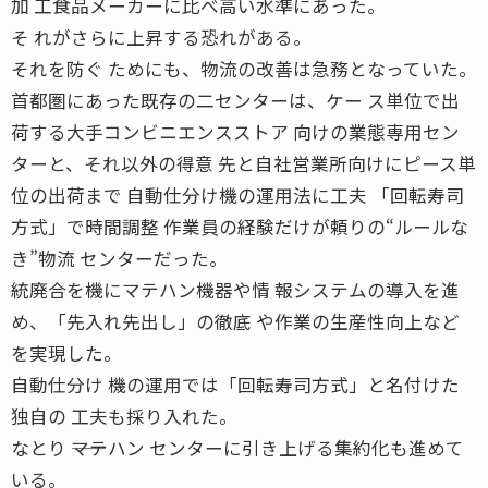
加 工食品メーカーに比べ高い水準にあった。
そ れがさらに上昇する恐れがある。
それを防ぐ ためにも、物流の改善は急務となっていた。
首都圏にあった既存の二センターは、ケー ス単位で出
荷する大手コンビニエンスストア 向けの業態専用セン
ターと、それ以外の得意 先と自社営業所向けにピース単
位の出荷まで 自動仕分け機の運用法に工夫 「回転寿司
方式」で時間調整 作業員の経験だけが頼りの“ルールな
き”物流 センターだった。
統廃合を機にマテハン機器や情 報システムの導入を進
め、「先入れ先出し」の徹底 や作業の生産性向上など
を実現した。
自動仕分け 機の運用では「回転寿司方式」と名付けた
独自の 工夫も採り入れた。
なとり ――マテハン センターに引き上げる集約化も進めて
いる。