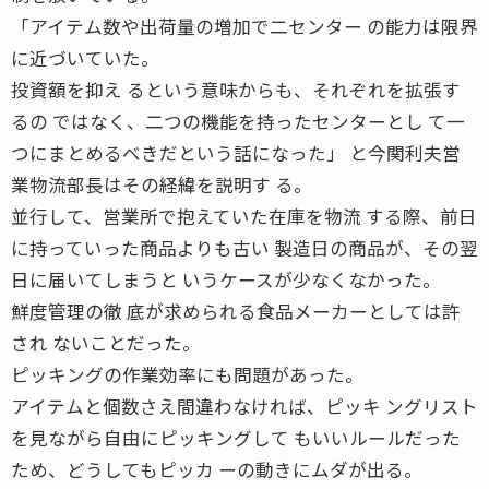
「アイテム数や出荷量の増加で二センター の能力は限界
に近づいていた。
投資額を抑え るという意味からも、それぞれを拡張す
るの ではなく、二つの機能を持ったセンターとし て一
つにまとめるべきだという話になった」 と今関利夫営
業物流部長はその経緯を説明す る。
並行して、営業所で抱えていた在庫を物流 する際、前日
に持っていった商品よりも古い 製造日の商品が、その翌
日に届いてしまうと いうケースが少なくなかった。
鮮度管理の徹 底が求められる食品メーカーとしては許
され ないことだった。
ピッキングの作業効率にも問題があった。
アイテムと個数さえ間違わなければ、ピッキ ングリスト
を見ながら自由にピッキングして もいいルールだった
ため、どうしてもピッカ ーの動きにムダが出る。