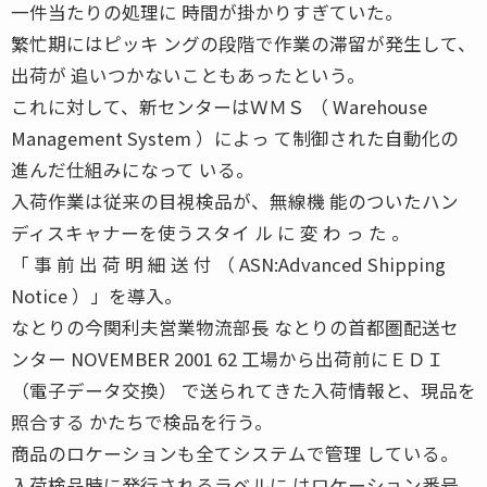
一件当たりの処理に 時間が掛かりすぎていた。
繁忙期にはピッキ ングの段階で作業の滞留が発生して、
出荷が 追いつかないこともあったという。
これに対して、新センターはＷＭＳ （ Warehouse
Management System ）によっ て制御された自動化の
進んだ仕組みになって いる。
入荷作業は従来の目視検品が、無線機 能のついたハン
ディスキャナーを使うスタイ ル に 変 わ っ た 。
「 事 前 出 荷 明 細 送 付 （ ASN:Advanced Shipping
Notice ）」を導入。
なとりの今関利夫営業物流部長 なとりの首都圏配送セ
ンター NOVEMBER 2001 62 工場から出荷前にＥＤＩ
（電子データ交換） で送られてきた入荷情報と、現品を
照合する かたちで検品を行う。
商品のロケーションも全てシステムで管理 している。
入荷検品時に発行されるラベルに はロケーション番号