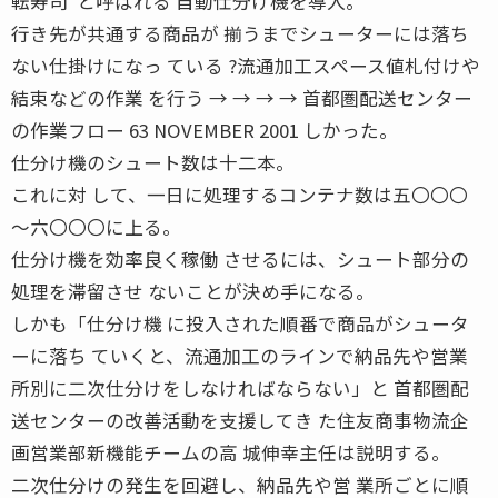
転寿司”と呼ばれる 自動仕分け機を導入。
行き先が共通する商品が 揃うまでシューターには落ち
ない仕掛けになっ ている ?流通加工スペース値札付けや
結束などの作業 を行う → → → → 首都圏配送センター
の作業フロー 63 NOVEMBER 2001 しかった。
仕分け機のシュート数は十二本。
これに対 して、一日に処理するコンテナ数は五〇〇〇
〜六〇〇〇に上る。
仕分け機を効率良く稼働 させるには、シュート部分の
処理を滞留させ ないことが決め手になる。
しかも「仕分け機 に投入された順番で商品がシュータ
ーに落ち ていくと、流通加工のラインで納品先や営業
所別に二次仕分けをしなければならない」と 首都圏配
送センターの改善活動を支援してき た住友商事物流企
画営業部新機能チームの高 城伸幸主任は説明する。
二次仕分けの発生を回避し、納品先や営 業所ごとに順