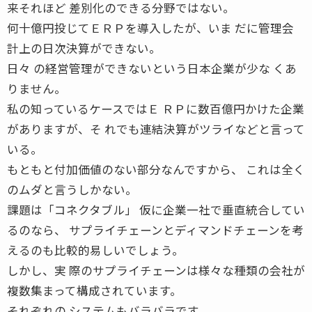
来それほど 差別化のできる分野ではない。
何十億円投じてＥＲＰを導入したが、いま だに管理会
計上の日次決算ができない。
日々 の経営管理ができないという日本企業が少な くあ
りません。
私の知っているケースではＥ ＲＰに数百億円かけた企業
がありますが、そ れでも連結決算がツライなどと言って
いる。
もともと付加価値のない部分なんですから、 これは全く
のムダと言うしかない。
課題は「コネクタブル」 仮に企業一社で垂直統合してい
るのなら、 サプライチェーンとディマンドチェーンを考
えるのも比較的易しいでしょう。
しかし、実 際のサプライチェーンは様々な種類の会社が
複数集まって構成されています。
それぞれの システムもバラバラです。