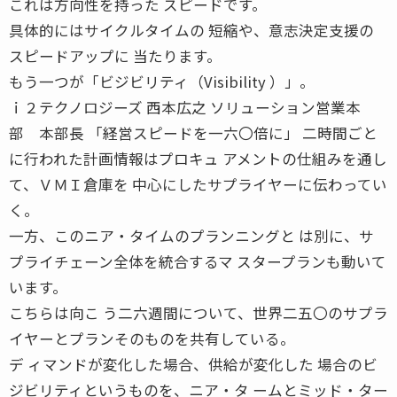
これは方向性を持った スピードです。
具体的にはサイクルタイムの 短縮や、意志決定支援の
スピードアップに 当たります。
もう一つが「ビジビリティ（Visibility ）」。
ｉ２テクノロジーズ 西本広之 ソリューション営業本
部 本部長 「経営スピードを一六〇倍に」 二時間ごと
に行われた計画情報はプロキュ アメントの仕組みを通し
て、ＶＭＩ倉庫を 中心にしたサプライヤーに伝わってい
く。
一方、このニア・タイムのプランニングと は別に、サ
プライチェーン全体を統合するマ スタープランも動いて
います。
こちらは向こ う二六週間について、世界二五〇のサプラ
イヤーとプランそのものを共有している。
デ ィマンドが変化した場合、供給が変化した 場合のビ
ジビリティというものを、ニア・タ ームとミッド・ター