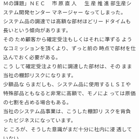
Ｍの課題」ＮＥＣ 市 原 直 人 生 産 推 進 部生産シ
ステム開発センター マネージャー なってしまった。
システム品の調達では高額な部材ほどリー ドタイムも
長いという傾向があります。
その ため顧客から確定受注もしくはそれに準ずる よう
なコミッションを頂くより、ずっと前の 時点で部材を仕
込んでおく必要がある。
こう して確定受注より前に調達した部材は、その まま
当社の棚卸リスクになります。
少額品な らまだしも、システム品に使用するＬＳＩや
特殊部品ともなると非常に高額で、モノによ っては原価
の七割を占める場合もある。
当社のシステム品事業は、こうした棚卸リ スクを背負
ったビジネスになっています。
と ころが、そうした意識がまだ十分に社内に浸 透して
いない。