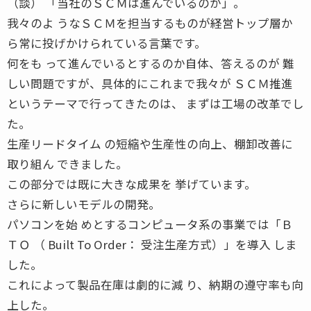
（談） 「当社のＳＣＭは進んでいるのか」。
我々のよ うなＳＣＭを担当するものが経営トップ層か
ら常に投げかけられている言葉です。
何をも って進んでいるとするのか自体、答えるのが 難
しい問題ですが、具体的にこれまで我々が ＳＣＭ推進
というテーマで行ってきたのは、 まずは工場の改革でし
た。
生産リードタイム の短縮や生産性の向上、棚卸改善に
取り組ん できました。
この部分では既に大きな成果を 挙げています。
さらに新しいモデルの開発。
パソコンを始 めとするコンピュータ系の事業では「Ｂ
ＴＯ （ Built To Order： 受注生産方式）」を導入 しま
した。
これによって製品在庫は劇的に減 り、納期の遵守率も向
上した。