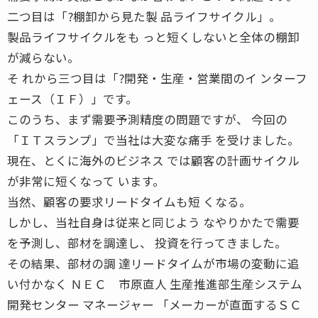
二つ目は「?棚卸から見た製 品ライフサイクル」。
製品ライフサイクルをも っと短くしないと全体の棚卸
が減らない。
そ れから三つ目は「?開発・生産・営業間のイ ンターフ
ェース（ＩＦ）」です。
このうち、まず需要予測精度の問題ですが、 今回の
「ＩＴスランプ」で当社は大変な痛手 を受けました。
現在、とくに海外のビジネス では顧客の計画サイクル
が非常に短くなって います。
当然、顧客の要求リードタイムも短 くなる。
しかし、当社自身は従来と同じよう なやりかたで需要
を予測し、部材を調達し、 投資を行ってきました。
その結果、部材の調 達リードタイムが市場の変動に追
い付かなく ＮＥＣ 市原直人 生産推進部生産システム
開発センター マネージャー 「メーカーが直面するＳＣ