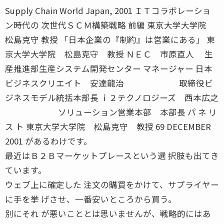
Supply Chain World Japan, 2001 ＩＴコラボレーショ
ン時代の 次世代ＳＣＭ構築戦略 前編 東京大学大学院
松島克守 教授 「日本企業の『制約』は営業にある」 東
京大学大学院 松島克守 教授 ＮＥＣ 市原直人 生
産推進部生産システム開発センター マネージャー 日本
ビジネスクリエイト 安達龍治 取締役ビ
ジネスモデル統括本部長 ｉ２テクノロジーズ 西本広之
ソリューション営業本部 本部長 パ ネ リ
ス ト 東京大学大学院 松島克守 教授 69 DECEMBER
2001 があるわけです。
最近はＢ２Ｂマーケットプレースという選 択肢も出てき
ています。
ウェブ上に確定した 注文の購買をかけて、サプライヤー
に手を挙 げさせ、一番安いところから買う。
別にそれ が悪いこととは思いませんが、戦略的にはあ