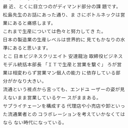
最 近、とくに目立つのがディマンド部分の課 題です。
松島先生のお話にあった通り、ま さにボトルネックは営
業にあると痛感します。
これまで生産については色々と努力してき た。
日本の製造業の生産レベルは世界的に 見てもかなりの水
準にあると思います。
とこ 日本ビジネスクリエイト 安達龍治 取締役ビジネス
モデル統括本部長 「ＩＴで生産と営業を繋ぐ」 ろが営
業は相変わらず営業マン個人の能力 に依存している部
分がかなり大きい。
流通という視点から言っても、エンドユ ーザーの姿が見
えないまま営業しているケー スがままある。
サプライチェーンを構成する 代理店や小売店や卸といっ
た流通業者との コラボレーションを考えていかなくては
なら ない時代になっている。