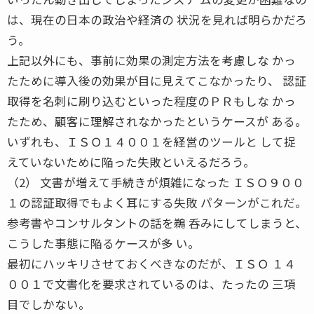
は、現在の日本の政治や経済の 状況を見れば明らかだろ
う。
上記以外にも、事前に効果の測定方法を考慮しな かっ
たために導入後の効果が目に見えてこなかったり、 認証
取得を名刺に刷り込むといった程度のＰＲもしな かっ
たため、顧客に理解されなかったというケースが ある。
いずれも、ＩＳＯ１４００１を経営のツールと して捉
えていないために陥った失敗といえるだろう。
（2） 文書が増えて手続きが煩雑になった ＩＳＯ９００
１の認証取得でもよく耳にする失敗 パターンがこれだ。
参考書やコンサルタントの話を鵜 呑みにしてしまうと、
こうした事態に陥るケースが多 い。
最初にハッキリさせておくべきなのだが、ＩＳＯ １４
００１で文書化を要求されているのは、たったの 三項
目でしかない。