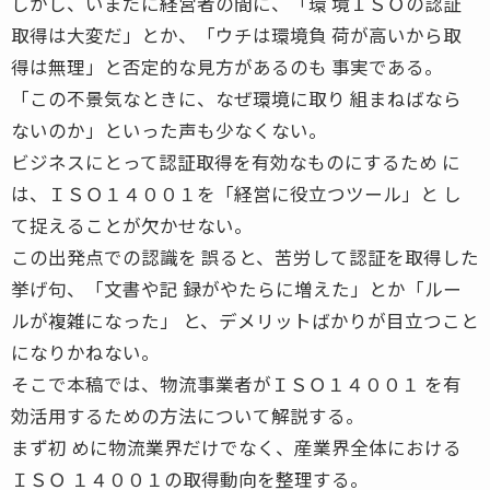
しかし、いまだに経営者の間に、「環 境ＩＳＯの認証
取得は大変だ」とか、「ウチは環境負 荷が高いから取
得は無理」と否定的な見方があるのも 事実である。
「この不景気なときに、なぜ環境に取り 組まねばなら
ないのか」といった声も少なくない。
ビジネスにとって認証取得を有効なものにするため に
は、ＩＳＯ１４００１を「経営に役立つツール」と し
て捉えることが欠かせない。
この出発点での認識を 誤ると、苦労して認証を取得した
挙げ句、「文書や記 録がやたらに増えた」とか「ルー
ルが複雑になった」 と、デメリットばかりが目立つこと
になりかねない。
そこで本稿では、物流事業者がＩＳＯ１４００１ を有
効活用するための方法について解説する。
まず初 めに物流業界だけでなく、産業界全体における
ＩＳＯ １４００１の取得動向を整理する。