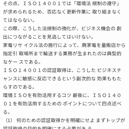
その点、ＩＳＯ１４００１では「環境法 規制の遵守」
が求められるため、否応なく更新作業に 取り組まなく
てはならない。
この際、こうした法規制の強化が、ビジネス機会の 創
出につながることを見逃してはいけない。
家電リサ イクル法の施行によって、廃家電を量販店から
指定引 取場所まで輸送する業務が生まれたのは典型的
なケー スである。
ＩＳＯ１４００１の認証取得は、こうした ビジネスチ
ャンスに敏感に反応できるという副次的な 効果ももた
らすのである。
環境ＩＳＯを有効活用するコツ 最後に、ＩＳＯ１４０
０１を有効活用するための ポイントについて四点述べ
る。
（1） 何のための認証取得かを明確にせよ まずトップが
認証取得の目的を明確にする必要があ る。