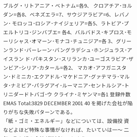
ブルグ・リトアニア・ベトナム=各9、 クロアチア･ヨル
ダン=各8、ベネズエラ=7、サウジアラビア=6、レバノ
ン･ モロッコ･ロシア･ナイジェリア=各5、ラトビア･プ
エルトリコ･ジンバブエ= 各4、バルバドス･キプロス･モ
ーリシャス･オマーン･モナコ･チュニジア=各 3、グリー
ンランド･バーレーン･バングラデシュ･ホンジュラス･ア
イスラン ド･パキスタン･スリランカ･ユーゴスラビア･ザ
ンビア･シリア･カタール=各2、 マカオ･アフガニスタ
ン･ドミニカ･エクアドル･マケドニア･グァテマラ･マル
タ･ナミビア･パラグアイ･ルーマニア･セントルシア･ト
リニダードトバゴ･ウ クライナ･ミヤンマ=各1 登録件数
EMAS Total:3829 DECEMBER 2001 40 を掲げた会社が陥
りがちな失敗パターンである。
「紙・ゴミ・エネルギー」などについては、設備投 資
などよほど特殊な事情がなければ、たいていは一〜 二