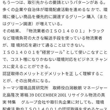
もう一つは、取引先からの要請というパターンがあ る。
多くの企業や自治体が環境配慮活動を進めるな かで、環
境に優しい商品を優先的に調達するグリーン 購入（また
はグリーン調達）が増えている。
その結果、 「物流業者のＩＳＯ１４００１」 トラック
など環境負荷の大きな輸送手段を使っている物流業者
が、環 境対応を避けて通ることはできない。
ＩＳＯ１４００１を“経営ツール” として使いこなすこと
で、コスト増になりかねない環境対応をビジネス チャン
スに変えることができる。
認証取得のメリットとデメリットを正 しく理解するこ
とが、その出発点になる。
トーマツ環境品質研究所 取締役白潟敏朗 マネージャー
北島隆次 寄稿 39 DECEMBER 2001 リサイクル物流の真
実 特集 グループ会社や取引先企業に対しても、環境
配慮活 動やＩＳＯ１４００１の認証取得を求めるケース