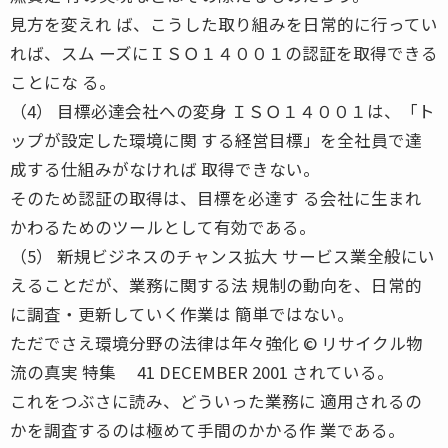
見方を変えれ ば、こうした取り組みを日常的に行ってい
れば、スム ーズにＩＳＯ１４００１の認証を取得できる
ことにな る。
（4） 目標必達会社への変身 ＩＳＯ１４００１は、「ト
ップが設定した環境に関 する経営目標」を全社員で達
成する仕組みがなければ 取得できない。
そのため認証の取得は、目標を必達す る会社に生まれ
かわるためのツールとして有効である。
（5） 新規ビジネスのチャンス拡大 サービス業全般にい
えることだが、業務に関する法 規制の動向を、日常的
に調査・更新していく作業は 簡単ではない。
ただでさえ環境分野の法律は年々強化 © リサイクル物
流の真実 特集 41 DECEMBER 2001 されている。
これをつぶさに読み、どういった業務に 適用されるの
かを調査するのは極めて手間のかかる作 業である。