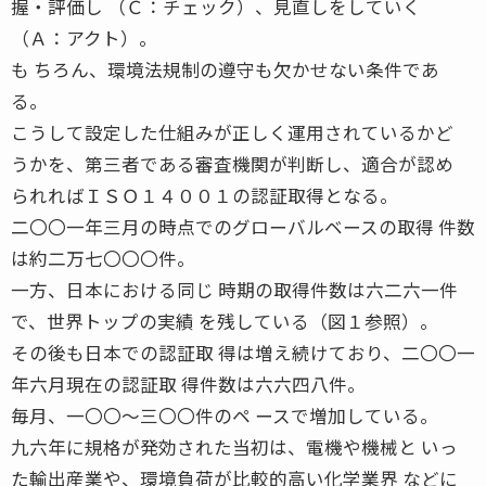
握・評価し （Ｃ：チェック）、見直しをしていく
（Ａ：アクト）。
も ちろん、環境法規制の遵守も欠かせない条件であ
る。
こうして設定した仕組みが正しく運用されているかど
うかを、第三者である審査機関が判断し、適合が認め
られればＩＳＯ１４００１の認証取得となる。
二〇〇一年三月の時点でのグローバルベースの取得 件数
は約二万七〇〇〇件。
一方、日本における同じ 時期の取得件数は六二六一件
で、世界トップの実績 を残している（図１参照）。
その後も日本での認証取 得は増え続けており、二〇〇一
年六月現在の認証取 得件数は六六四八件。
毎月、一〇〇〜三〇〇件のペ ースで増加している。
九六年に規格が発効された当初は、電機や機械と いっ
た輸出産業や、環境負荷が比較的高い化学業界 などに