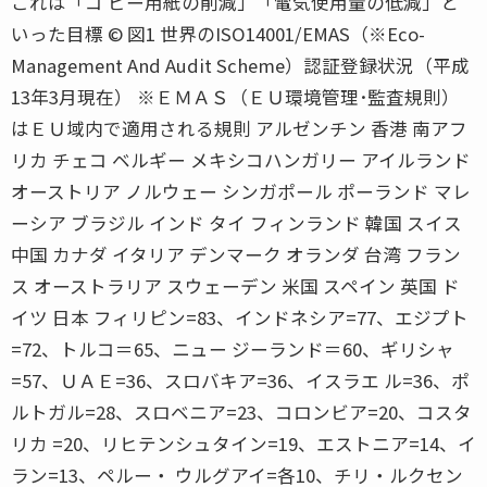
これは「コ ピー用紙の削減」「電気使用量の低減」と
いった目標 © 図1 世界のISO14001/EMAS（※Eco-
Management And Audit Scheme）認証登録状況（平成
13年3月現在） ※ＥＭＡＳ（ＥＵ環境管理･監査規則）
はＥＵ域内で適用される規則 アルゼンチン 香港 南アフ
リカ チェコ ベルギー メキシコハンガリー アイルランド
オーストリア ノルウェー シンガポール ポーランド マレ
ーシア ブラジル インド タイ フィンランド 韓国 スイス
中国 カナダ イタリア デンマーク オランダ 台湾 フラン
ス オーストラリア スウェーデン 米国 スペイン 英国 ド
イツ 日本 フィリピン=83、インドネシア=77、エジプト
=72、トルコ＝65、ニュー ジーランド＝60、ギリシャ
=57、ＵＡＥ=36、スロバキア=36、イスラエ ル=36、ポ
ルトガル=28、スロベニア=23、コロンビア=20、コスタ
リカ =20、リヒテンシュタイン=19、エストニア=14、イ
ラン=13、ペルー・ ウルグアイ=各10、チリ・ルクセン