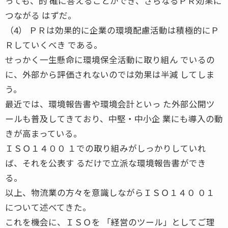
っても、的 確に答えることができ、さらなるＰＲ効果に
つながる はずだ。
（4） ＰＲは効果的に企業の環境配慮活動は積極的にＰ
Ｒしていくべき である。
せっかく一生懸命に環境保全活動に取り組ん でいるの
に、外部から評価されないのでは効果は半減 してしま
う。
最近では、環境報告書や環境会計といっ た外部公開ツ
ールも普及してきており、中堅・中小企 業にも導入の動
きが高まっている。
ＩＳＯ１４００ １での取り組みがしっかりしていれ
ば、それを公表す るだけで立派な環境報告書ができ
る。
以上、物流業の方々を意識しながらＩＳＯ１４０ ０１
について述べてきた。
これを機会に、ＩＳＯを 「経営のツール」としてご理