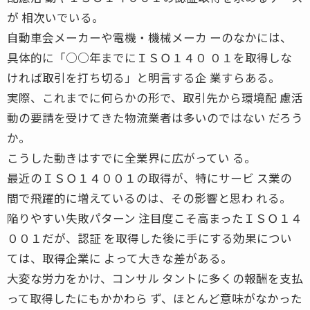
が 相次いでいる。
自動車会メーカーや電機・機械メーカ ーのなかには、
具体的に「○○年までにＩＳＯ１４０ ０１を取得しな
ければ取引を打ち切る」と明言する企 業すらある。
実際、これまでに何らかの形で、取引先から環境配 慮活
動の要請を受けてきた物流業者は多いのではない だろう
か。
こうした動きはすでに全業界に広がってい る。
最近のＩＳＯ１４００１の取得が、特にサービ ス業の
間で飛躍的に増えているのは、その影響と思わ れる。
陥りやすい失敗パターン 注目度こそ高まったＩＳＯ１４
００１だが、認証 を取得した後に手にする効果につい
ては、取得企業に よって大きな差がある。
大変な労力をかけ、コンサル タントに多くの報酬を支払
って取得したにもかかわら ず、ほとんど意味がなかった