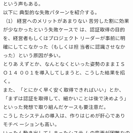
という声もある。
以下に 典型的な失敗パターンを紹介する。
（1） 経営へのメリットがあまりない 苦労した割に効果
が少なかったという失敗ケースで は、認証取得の目的
を、経営者もしくはプロジェクト リーダーが事前に明
確にしてこなかった（もしくは担 当者に認識させなか
った）という原因が多い。
とりあ えずとか、なんとなくといった姿勢のままＩＳ
Ｏ１４ ００１を導入してしまうと、こうした結果を招
く。
また、「とにかく早く安く取得できればいい」とか、
「まずは認証を取得して、細かいことは後で決めよう」
といった発想で取り組んだケースも要注意だ。
こうし たシステムの導入は、作りはじめが肝心であり
モチベ ーションも高い。
いったん動き出してしまったシステ ムの変更が困難なの