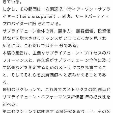
きている。
しかし、その範囲は一次調達 先（ティア・ワン・サプラ
イヤー：tier one supplier ）、顧客、サードパーティ・
プロバイダーに限 られている。
サプライチェーン全体の質、競争力、 顧客価値、投資価
値などを増大させるチャンスが どこにあるかを見きわ
めるには、これだけでは不十 分である。
本稿の趣旨は、主要なサプライチェーン・プロ セスのパ
フォーマンスと、各企業がサプライチェー ン全体に及ぼ
す影響などを測定するためのメトリ クスを探求するこ
と、そしてそれらを投資価値へ と読みかえることであ
る。
最初のセクションで、これまでのメトリクスの問 題点と
サプライチェーン・パフォーマンス評価基 準の必要性を
述べる。
第二セクションでは関連す る諸研究を取り上げ、そのＳ