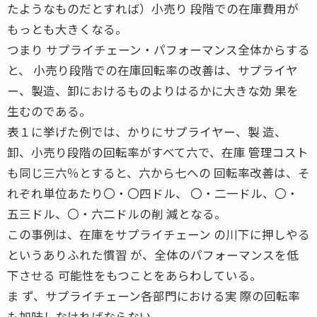
たようなものだとすれば）小売り 段階での在庫費用が
もっとも大きくなる。
つまり サプライチェーン・パフォーマンス全体からする
と、 小売り段階での在庫回転率の改善は、サプライヤ
ー、製造、卸におけるものよりはるかに大きな効 果を
生むのである。
表１に挙げた例では、かりにサプライヤー、製 造、
卸、小売り段階の回転率がすべて六で、在庫 管理コスト
も同じ三六％とすると、六から七への 回転率改善は、そ
れぞれ単位あたり〇・〇四ドル、 〇・二一ドル、〇・
五三ドル、〇・六二ドルの削 減となる。
この事例は、在庫をサプライチェーン の川下に押しやる
というありふれた慣習 が、全体のパフォーマンスを低
下させる 可能性をもつことをあらわしている。
ま ず、サプライチェーン各部門における実 際の回転率
も加味しなければならない。