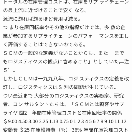
トータルの在庫管理コストは、在庫をサプ ライチェーン
の最上流に近づけることで安く なる。
源流に遡れば遡るほど費用は減る。
つ まり在庫回転率やその他の指標だけでは、多 数の企
業が参加するサプライチェーンのパフォー マンスを正し
く評価することはできないのである。
ＳＣＭの一般的な定義がないことからも、また ーまで
もロジスティクスの観点に含めること」とし ていた﹇注
５﹈。
しかしＣＬＭは一九九八年、ロジ スティクスの定義を改
訂し、ロジスティクスはＳ 別の問題が生じている。
つい最近まで 大部分のロジスティクスの実務家、研究
者、コン サルタントたちは、「ＳＣＭとは顧客やサプ
ライヤ 図2 年間在庫管理コストと在庫回転率の関係
＄9.00 4.50 3.00 2.25 1.13 0.75 0 1 2 3 4 5 6 7 8 9 10 11 12
変動費 ＄25 在庫維持費（％） 36％ 年間在庫管理コスト