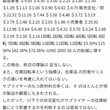
製造業者 ＄9.00 ＄4.50 ＄3.00 ＄2.25 ＄1.80 ＄1.50
＄1.29 ＄1.13 ＄1.00 ＄0.90 ＄0.82 ＄0.75 販売会社／卸
＄22.32 ＄11.16 ＄7.44 ＄5.58 ＄4.46 ＄3.72 ＄3.19
＄2.79 ＄2.48 ＄2.23 ＄2.03 ＄1.86 小売業者 ＄25.92
＄12.96 ＄8.64 ＄6.48 ＄5.18 ＄4.32 ＄3.70 ＄3.24 ＄2.88
＄2.59 ＄2.36 ＄2.16 1回転 2回転 3回転 4回転 5回転 6回
転 7回転 8回転 9回転 10回転 11回転 12回転 $5 36% $25
36% $62 36% $72 36% JUNE 2003 36 ルの削減に値す
る。
この場合、前述の理論は 妥当しない。
また、在庫回転率という指標は、在庫品 の形態やリス
クの違いを考慮に入れてはいな い。
サプライヤーのもつ原材料の多くは、そ のほとんどが他
の製品や顧客にもまわされる。
したがって、川下での状況変化がサプライヤ ーの在庫総
量にどう影響するかを判断するの は容易ではない。