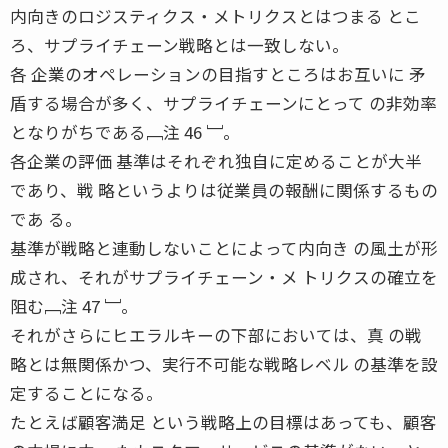
内向きのロジスティクス・メトリクスとはつまる とこ
ろ、サプライチェーン戦略とは一致しない。
各 企業のオペレーションの目指すところはお互いに 矛
盾する場合が多く、サプライチェーンにとって の非効率
となりがちである﹇注 46 ﹈。
各企業の評価 基準はそれぞれ独自に定めることが大半
であり、戦 略というよりは従業員の報酬に関係するもの
であ る。
基準が戦略と連動しないことによって内向き の風土が形
成され、それがサプライチェーン・メ トリクスの確立を
阻む﹇注 47 ﹈。
それがさらにヒエラルキーの下部においては、真 の戦
略とは無関係かつ、実行不可能な戦略レベル の基準を設
定することになる。
たとえば顧客満足 という戦略上の目標はあっても、顧客