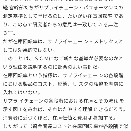
経 営幹部たちがサプライチェーン・パフォーマンスの
測定基準として挙げるのは、たいがい在庫回転率 であ
り、この点で研究者たちの意見は一致してい る﹇注
３﹈。
だが在庫回転率は、サプライチェー ン・メトリクスと
しては効果的ではない。
このこと は、ＳＣＭになぜ新たな基準が必要なのかと
いう理由を説明するのに都合のよい事例だ。
在庫回転率という指標は、サプライチェー ンの各段階
における製品のコスト、形態、リ スクの相違を考慮に
入れてはいない。
サプラ イチェーンの各段階における在庫とその流れ を
示す図１をみれば、それはたやすく理解で きるだろう。
消費者に近づくほど、在庫価値と費用は増 加する。
したがって（資金調達コストと在庫回転 率が各段階で似