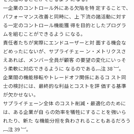
一企業のコントロール外にある欠陥を特 定することで、
パフォーマンス改善と同時に、上 下流の諸活動に対す
る一定のコントロール機能獲 得を目的としたプログラ
ムを組むことができるよう になる。
責任者たちが実際にエンドユーザーと対 面する機会な
どめったにないが、サプライチェー ン・メトリクスさ
えあれば、メンバー全員が顧客 の要望の変化にいっそ
う柔軟に対応できるように なるのである﹇注 38 ﹈。
企業間の機能移転やトレードオフ関係にあるコ スト同
士の検討には、最終的な利益とコストを評 価する基準
が欠かせない。
サプライチェーン全体 のコスト削減・最適化のために
は、ある企業が自 らの効率を犠牲にすることを強いら
れたり、新た な機能分担を負わされることもあるだろう
﹇注 39 ﹈。