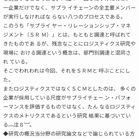
一企業だけでなく、サプラ イチェーンの全主要メンバー
が実行しなければな らない八つのプロセスである。
このうち「サプライ ヤー・リレーションシップ・マネ
ジメント（ＳＲ Ｍ）」とは、もともと調達と呼ばれて
きたものであ るが、残念なことにロジスティクス研究や
現場に おける調達という概念は、部門別調達と混同さ
れ ている。
そこでわれわれは今回、それをＳＲＭと 呼ぶことにし
た。
またロジスティクスではなくＳＣＭとしたのは、 多くの
企業が採用している尺度がサプライチェー ン・パフォ
ーマンスを評価するものではなく、たん なるロジスティ
クスのメトリクスであるという研究 結果に基づいてい
る﹇注８﹈。
◆研究の概況当分野の研究論文などで論じられている方