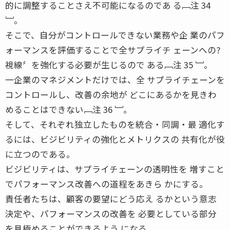
的に調整することさえ不可能になるのであ る﹇注 34
﹈。
そこで、自分がコントロールできない業務や企 業のパフ
ォーマンスを評価することで全サプライチ ェーンへの?
視線〞を強化する必要が生じるので ある﹇注 35 ﹈。
一企業のマネジメントだけでは、全 サプライチェーンを
コントロールし、改善の余地が どこにあるかを見きわ
めることはできない﹇注 36 ﹈。
そして、それぞれ独立したものを統合・同調・最 適化す
るには、ビジビリティの強化とメトリクスの 共有化が役
に立つのである。
ビジビリティは、サプライチェーンの透明性を 増すこと
でパフォーマンス改善への道程をあきら かにする。
責任者たちは、顧客の要望にどう応え るかという意志
決定や、パフォーマンスの改善を 必要としている部分
を見極めることができるよう になる。