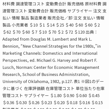
材料費 調達管理コスト 変動費合計 販売価格 原材料費 調
達管理コスト 変動費合計 販売価格 サプライヤー 注文 支
払い 情報 製品 製造業者 販売会社／卸 注文 支払い 情報
製品 小売業者 ＄10 ＄1 ＄14 ＄25 ＄40 ＄60 ＄60 ＄2
＄62 ＄70 ＄60 ＄7 ＄10 ＄70 ＄2 ＄72 ＄120 出典：
Adapted from Douglas M. Lambert and Mark L.
Bennion, “New Channel Strategies for the 1980s,”in
Marketing Channels: Domestics and International
Perspectives, ed. Michael G. Harvey and Robert F.
Lusch, Norman: Center for Economic Management
Research, School of Business Administration,
University of Oklahoma, 1982, p.127. 表1 ※図1のデー
タに基づく 在庫評価額 在庫管理コスト 単位当たり在庫
管理コスト サプライヤー ＄1.80 ＄0.90 ＄0.60 ＄0.45
＄0.36 ＄0.30 ＄0.26 ＄0.23 ＄0.20 ＄0.18 ＄0.16 ＄0.15