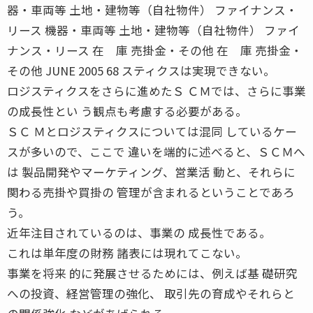
器・車両等 土地・建物等（自社物件） ファイナンス・
リース 機器・車両等 土地・建物等（自社物件） ファイ
ナンス・リース 在 庫 売掛金・その他 在 庫 売掛金・
その他 JUNE 2005 68 スティクスは実現できない。
ロジスティクスをさらに進めたＳ ＣＭでは、さらに事業
の成長性とい う観点も考慮する必要がある。
ＳＣ Ｍとロジスティクスについては混同 しているケー
スが多いので、ここで 違いを端的に述べると、ＳＣＭへ
は 製品開発やマーケティング、営業活 動と、それらに
関わる売掛や買掛の 管理が含まれるということであろ
う。
近年注目されているのは、事業の 成長性である。
これは単年度の財務 諸表には現れてこない。
事業を将来 的に発展させるためには、例えば基 礎研究
への投資、経営管理の強化、 取引先の育成やそれらと