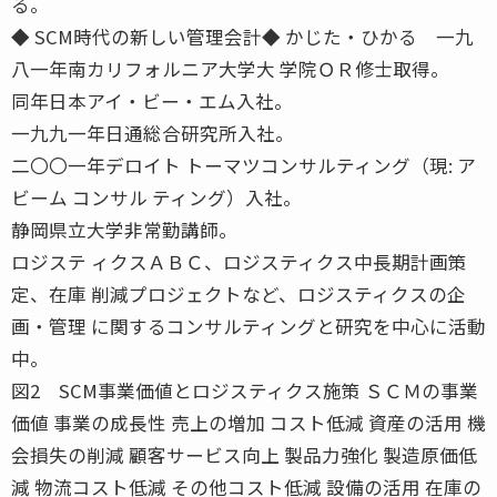
る。
◆ SCM時代の新しい管理会計◆ かじた・ひかる 一九
八一年南カリフォルニア大学大 学院ＯＲ修士取得。
同年日本アイ・ビー・エム入社。
一九九一年日通総合研究所入社。
二〇〇一年デロイト トーマツコンサルティング（現: ア
ビーム コンサル ティング）入社。
静岡県立大学非常勤講師。
ロジステ ィクスＡＢＣ、ロジスティクス中長期計画策
定、在庫 削減プロジェクトなど、ロジスティクスの企
画・管理 に関するコンサルティングと研究を中心に活動
中。
図2 SCM事業価値とロジスティクス施策 ＳＣＭの事業
価値 事業の成長性 売上の増加 コスト低減 資産の活用 機
会損失の削減 顧客サービス向上 製品力強化 製造原価低
減 物流コスト低減 その他コスト低減 設備の活用 在庫の