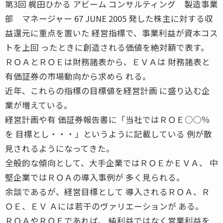
第3回 梶田ひかる アビーム コンサルティング 製造事業
部 マネージャー 67 JUNE 2005 発した株主に対する収
益還元に重点を置いた 経営指標で、事業利益が資本コス
トを上回 ったときに創造される価値を絶対額で表す。
ＲＯＡとＲＯＥは財務諸表から、ＥＶＡは 財務諸表と
有価証券の市場動向から求めら れる。
近年、これらの指標の目標値を経営計画 に盛り込む企
業が増えている。
経営計画や有 価証券報告書に「当社ではＲＯＥ○○％
を 目標とし・・・」というように記載している 例が散
見されるようになってきた。
全般的な傾向として、大手企業ではＲＯＥかＥＶＡ、 中
堅企業ではＲＯＡの導入事例が 多く見られる。
余談であるが、経営目標として 導入されるＲＯＡ、Ｒ
ＯＥ、ＥＶ Ａには若干のヴァリエーションが ある。
ＲＯＡやＲＯＥであれば、 純利益ではなく営業利益を