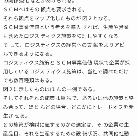
の関係強化 などがあげられる。
ＳＣＭへはその 観点も要求される。
それら観点をマップ化したものが 図２となる。
ＳＣＭ事業価値という考えを導入 すれば、生産や営業
も含めたロジス ティクス施策を検討しやすくなる。
そ して、ロジスティクスの経営への貢 献をよりアピー
ルできるようになる。
ロジスティクス施策と ＳＣＭ事業価値 現状で企業が採
用しているロジス ティクス施策は、当社で調べただけ
でも数百種類はある。
図２に示したものはほ んの一例である。
そしてそれぞれの施策は単 独で、あるいは他の施策と絡
み合って、ほと んどの場合、どこかにトレードオフを発
生さ せる。
どの施策が検討に値するのかの選定は、そ の企業の生
産品目、それを生産するための設 備状況、共同他社動