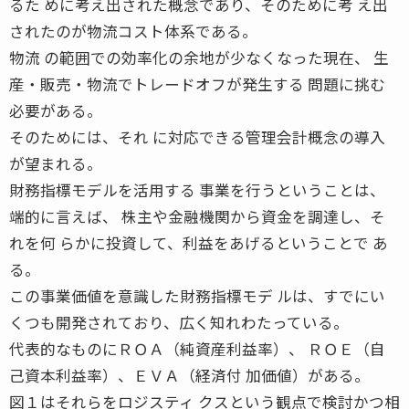
るた めに考え出された概念であり、そのために考 え出
されたのが物流コスト体系である。
物流 の範囲での効率化の余地が少なくなった現在、 生
産・販売・物流でトレードオフが発生する 問題に挑む
必要がある。
そのためには、それ に対応できる管理会計概念の導入
が望まれる。
財務指標モデルを活用する 事業を行うということは、
端的に言えば、 株主や金融機関から資金を調達し、そ
れを何 らかに投資して、利益をあげるということで あ
る。
この事業価値を意識した財務指標モデ ルは、すでにい
くつも開発されており、広く知れわたっている。
代表的なものにＲＯＡ（純資産利益率）、 ＲＯＥ（自
己資本利益率）、ＥＶＡ（経済付 加価値）がある。
図１はそれらをロジスティ クスという観点で検討かつ相