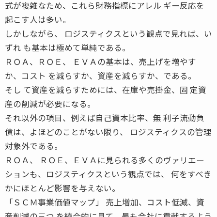
式が複雑なため、これら財務指標にアレル ギー反応を
起こす人は多い。
しかしながら、 ロジスティクスという観点で見れば、い
ずれ も基本は極めて単純である。
ＲＯＡ、ＲＯＥ、 ＥＶＡの基本は、売上げを増やす
か、コスト を減らすか、資産を減らすか、である。
そし て資産を減らすためには、在庫や売掛金、固 定資
産の削減が必要になる。
それ以外の項目、例えば自己資本比率、無 利子流動負
債は、よほどのことがない限り、 ロジスティクスの管理
対象外である。
ＲＯＡ、 ＲＯＥ、ＥＶＡに見られる多くのヴァリエー
ションも、ロジスティクスという観点では、 何をすべき
かにほとんど影響を与えない。
「ＳＣＭ事業価値マップ」 売上増加、コスト低減、資
産削減の三つ を統合的に見て、最も会社に貢献するよう