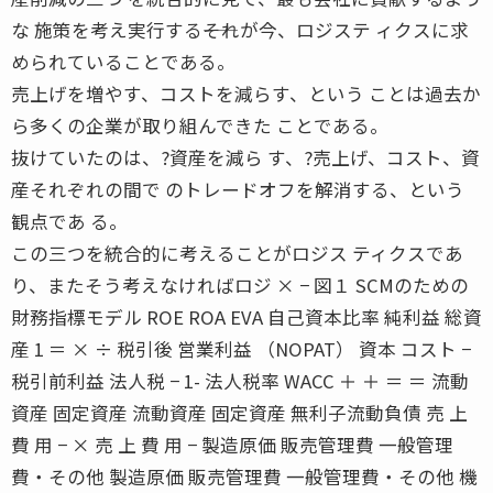
な 施策を考え実行する――それが今、ロジステ ィクスに求
められていることである。
売上げを増やす、コストを減らす、という ことは過去か
ら多くの企業が取り組んできた ことである。
抜けていたのは、?資産を減ら す、?売上げ、コスト、資
産それぞれの間で のトレードオフを解消する、という
観点であ る。
この三つを統合的に考えることがロジス ティクスであ
り、またそう考えなければロジ × − 図１ SCMのための
財務指標モデル ROE ROA EVA 自己資本比率 純利益 総資
産 1 ＝ × ÷ 税引後 営業利益 （NOPAT） 資本 コスト −
税引前利益 法人税 − 1- 法人税率 WACC ＋ ＋ ＝ ＝ 流動
資産 固定資産 流動資産 固定資産 無利子流動負債 売 上
費 用 − × 売 上 費 用 − 製造原価 販売管理費 一般管理
費・その他 製造原価 販売管理費 一般管理費・その他 機