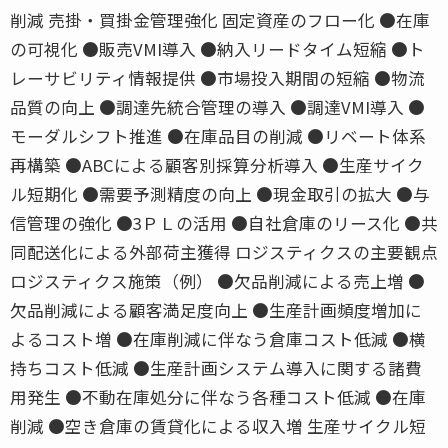
削減 売掛・買掛金管理強化 固定資産のフロー化 ●在庫
の可視化 ●販売VMI導入 ●納入リードタイム短縮 ●ト
レーサビリティ情報提供 ●市場投入期間の短縮 ●物流
品質の向上 ●調達先統合管理の導入 ●調達VMI導入 ●
モーダルシフト推進 ●在庫品目の削減 ●リベート体系
再構築 ●ABCによる顧客別採算分析導入 ●生産サイク
ル短期化 ●需要予測精度の向上 ●現金取引の拡大 ●与
信管理の強化 ●3ＰＬの活用 ●自社倉庫のリース化 ●共
同配送化による外部荷主獲得 ロジスティクスの主要観点
ロジスティクス施策（例） ●欠品削減による売上増 ●
欠品削減による顧客満足度向上 ●生産計画頻度増加に
よるコスト増 ●在庫削減に伴なう倉庫コスト低減 ●横
持ちコスト低減 ●生産計画システム導入に関する諸費
用発生 ●不動在庫処分に伴なう各種コスト低減 ●在庫
削減 ●空き倉庫の賃貸化による収入増 生産サイクル短