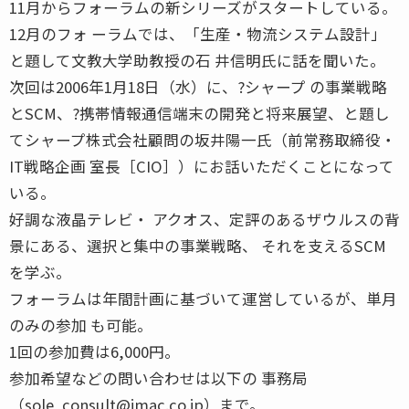
11月からフォーラムの新シリーズがスタートしている。
12月のフォ ーラムでは、「生産・物流システム設計」
と題して文教大学助教授の石 井信明氏に話を聞いた。
次回は2006年1月18日（水）に、?シャープ の事業戦略
とSCM、?携帯情報通信端末の開発と将来展望、と題し
てシャープ株式会社顧問の坂井陽一氏（前常務取締役・
IT戦略企画 室長［CIO］）にお話いただくことになって
いる。
好調な液晶テレビ・ アクオス、定評のあるザウルスの背
景にある、選択と集中の事業戦略、 それを支えるSCM
を学ぶ。
フォーラムは年間計画に基づいて運営しているが、単月
のみの参加 も可能。
1回の参加費は6,000円。
参加希望などの問い合わせは以下の 事務局
（sole_consult@jmac.co.jp）まで。