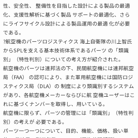
性、安全性、 整備性を目指した設計による製品の最適
化、支援性解析に基づく製品 サポートの最適化、さら
にライフサイクル設計による製品運用の最適 化が必要
である。
?航空機のパーツロジスティクス 海上自衛隊の川上智氏
からSPLを支える基本技術体系であるパーツ の「類識
別」（特性判別）についての考え方が紹介された。
航空機のパーツは連邦法の下、民間航空機には連邦航空
局（FAA） の認可により、また軍用航空機には国防ロジ
スティクス局（DLA）の 制度により類識別するシステム
があり、各航空機メーカーならびに航 空機ユーザーはこ
れに基づくナンバーを取得し、用いている。
航空機に限らず、パーツの管理には「類識別」（特性判
別）の考えが 必要である。
パーツ一つ一つについて、目的、機能、価格、扱い単