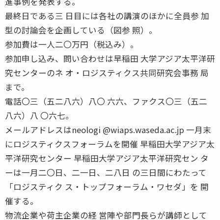
進事例を発表する。
最終日である三 日目には各社の講演のほかに全員参 加
型の討論会を企画している（図参 照）。
参加費は一人二〇万円（税込み）。
参加申し込み、問い合わせは早稲田 大学アジア太平洋研
究センターのネ オ・ロジスティクス共同研究会事務 局
まで。
電話〇三（五二八六）八〇 六六、ファクス〇三（五二
八六）八 〇六七。
メールアドレスはneologi @wiaps.waseda.ac.jp 一月末
にロジスティクスフォーラムを開催 早稲田大学アジア太
平洋研究センター 早稲田大学アジア太平洋研究セン タ
ーは一月二〇日、二一日、二八日 の三日間にわたって
「ロジスティク ス・トップフォーラム・ワセダ」を 開
催する。
物流企業や荷主企業の経 営陣や部門長らが講師として