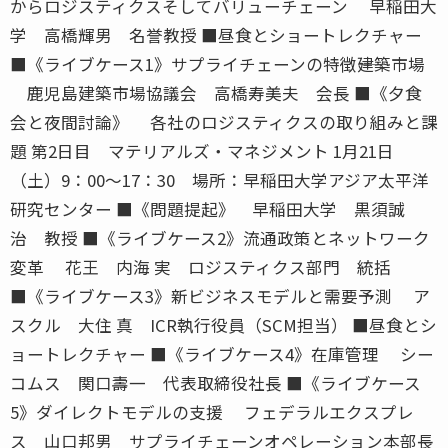
からロジスティクスそしてバリューチェーン 早稲田大
学 高橋輝男 名誉教授 ■昼食とショートレクチャー
■《ライブケース1》サプライチェーンの特徴――建築市場
鹿児島建築市場協議会 高橋寿美夫 会長 ■《夕食
会と夜間討論》 各社のロジスティクスの取り組みと課
題 第2日目 マテリアルズ・マネジメント 1月21日
（土）9：00〜17：30 場所：早稲田大学アジア太平洋
研究センター ■《問題提起》 早稲田大学 黒須誠
治 教授 ■《ライブケース2》流通政策とネットワーク
変革 花王 内海 実 ロジスティクス部門 統括
■《ライブケース3》新ビジネスモデルと需要予測 ア
スクル 大住 真 ICR執行役員（SCM担当） ■昼食とシ
ョートレクチャー ■《ライブケース4》在庫管理 シー
コムス 関口壽一 代表取締役社長 ■《ライブケース
5》ダイレクトモデルの支援 フェデラルエクスプレ
ス 山口邦男 サプライチェーンオペレーション本部長