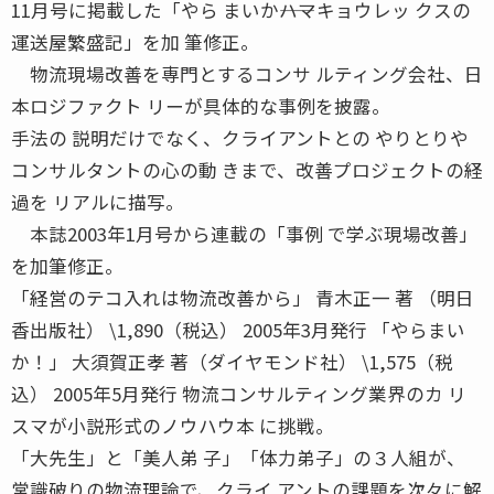
11月号に掲載した「やら まいか――ハマキョウレッ クスの
運送屋繁盛記」を加 筆修正。
物流現場改善を専門とするコンサ ルティング会社、日
本ロジファクト リーが具体的な事例を披露。
手法の 説明だけでなく、クライアントとの やりとりや
コンサルタントの心の動 きまで、改善プロジェクトの経
過を リアルに描写。
本誌2003年1月号から連載の「事例 で学ぶ現場改善」
を加筆修正。
「経営のテコ入れは物流改善から」 青木正一 著 （明日
香出版社） \1,890（税込） 2005年3月発行 「やらまい
か！」 大須賀正孝 著（ダイヤモンド社） \1,575（税
込） 2005年5月発行 物流コンサルティング業界のカ リ
スマが小説形式のノウハウ本 に挑戦。
「大先生」と「美人弟 子」「体力弟子」の３人組が、
常識破りの物流理論で、クライ アントの課題を次々に解