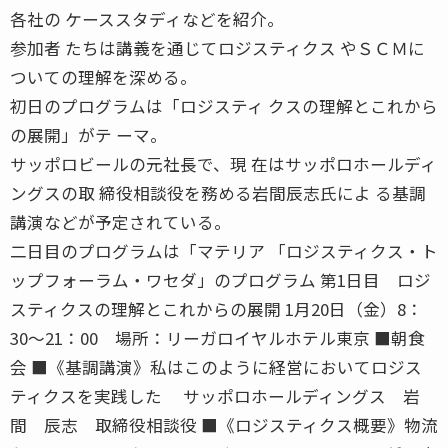
各社の ケーススタディなどを紹介。
参加者 たちは講義を通じてロジスティクス やＳＣＭに
ついての理解を深める。
初日のプログラムは「ロジスティ クスの理解とこれから
の展開」がテ ーマ。
サッポロビールの元社長で、現 在はサッポロホールディ
ングスの取 締役相談役を務める岩間辰志氏によ る基調
講演などが予定されている。
二日目のプログラムは「マテリア 「ロジスティクス・ト
ップフォーラム・ワセダ」のプログラム 第1日目 ロジ
スティクスの理解とこれからの展開 1月20日（金）8：
30〜21：00 場所：リーガロイヤルホテル東京 ■朝食
会 ■《基調講演》私はこのように経営においてロジス
ティクスを実践した サッポロホールディングス 岩
間 辰志 取締役相談役 ■《ロジスティクス概要》物流