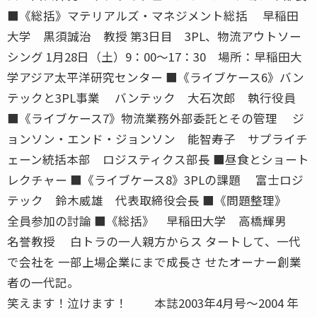
■《総括》マテリアルズ・マネジメント総括 早稲田
大学 黒須誠治 教授 第3日目 3PL、物流アウトソー
シング 1月28日（土）9：00〜17：30 場所：早稲田大
学アジア太平洋研究センター ■《ライブケース6》バン
テックと3PL事業 バンテック 大石次郎 執行役員
■《ライブケース7》物流業務外部委託とその管理 ジ
ョンソン・エンド・ジョンソン 能智寿子 サプライチ
ェーン統括本部 ロジスティクス部長 ■昼食とショート
レクチャー ■《ライブケース8》3PLの課題 富士ロジ
テック 鈴木威雄 代表取締役会長 ■《問題整理》
全員参加の討論 ■《総括》 早稲田大学 高橋輝男
名誉教授 白トラの一人親方からス タートして、一代
で会社を 一部上場企業にまで成長さ せたオーナー創業
者の一代記。
笑えます！泣けます！ 本誌2003年4月号〜2004 年