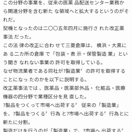
この分野の事業を、従来の医薬 品配送センター業務か
ら関連分野を含む新た な領域へと拡大するというのがそ
れだ。
契機となったのは二〇〇五年四月に施行さ れた改正薬
事法 だった。
この法 律の改正に合わ せて三菱倉庫は、 横浜・大黒に
あ る二カ所の倉庫 で「包装・表 示・保管製造 業」とい
う聞き なれない事業の 許可を取得している。
なぜ物流業者である同社が?製造業〞の許可を取得する
ことになっ たのかを以下に説明する。
改正薬事法では 、医薬品・医薬部外品・ 化粧品・医療
機器の四分野で業種区分を見 直した。
?製品をつくって市場へ出荷する〞 従来の「製造業」
を、?製品をつくる〞行為 と?市場へ出荷する〞行為とに
新たに分割。
製造だけを行うのが「製造業」で、?市場へ 出荷する〞