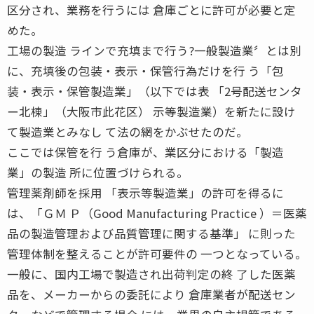
区分され、業務を行うには 倉庫ごとに許可が必要と定
めた。
工場の製造 ラインで充填まで行う?一般製造業〞とは別
に、充填後の包装・表示・保管行為だけを行 う「包
装・表示・保管製造業」（以下では表 「2号配送センタ
ー北棟」（大阪市此花区） 示等製造業）を新たに設け
て製造業とみなし て法の網をかぶせたのだ。
ここでは保管を行 う倉庫が、業区分における「製造
業」の製造 所に位置づけられる。
管理薬剤師を採用 「表示等製造業」の許可を得るに
は、「ＧＭ Ｐ（Good Manufacturing Practice ）＝医薬
品の製造管理および品質管理に関する基準」 に則った
管理体制を整えることが許可要件の 一つとなっている。
一般に、国内工場で製造され出荷判定の終 了した医薬
品を、メーカーからの委託により 倉庫業者が配送セン