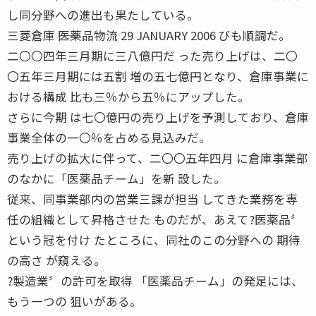
し同分野への進出も果たしている。
三菱倉庫 ――医薬品物流 29 JANUARY 2006 びも順調だ。
二〇〇四年三月期に三八億円だ った売り上げは、二〇
〇五年三月期には五割 増の五七億円となり、倉庫事業に
おける構成 比も三％から五％にアップした。
さらに今期 は七〇億円の売り上げを予測しており、倉庫
事業全体の一〇％を占める見込みだ。
売り上げの拡大に伴って、二〇〇五年四月 に倉庫事業部
のなかに「医薬品チーム」を新 設した。
従来、同事業部内の営業三課が担当 してきた業務を専
任の組織として昇格させた ものだが、あえて?医薬品〞
という冠を付け たところに、同社のこの分野への 期待
の高さ が窺える。
?製造業〞の許可を取得 「医薬品チーム」の発足には、
もう一つの 狙いがある。