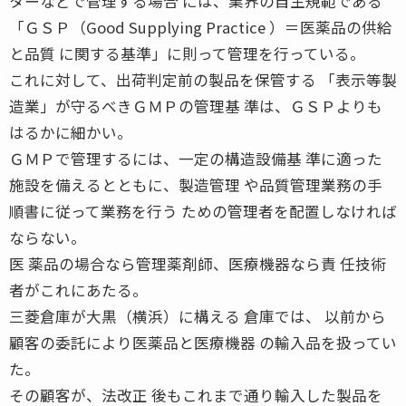
ターなどで管理する場合 には、業界の自主規範である
「ＧＳＰ（Good Supplying Practice ）＝医薬品の供給
と品質 に関する基準」に則って管理を行っている。
これに対して、出荷判定前の製品を保管する 「表示等製
造業」が守るべきＧＭＰの管理基 準は、ＧＳＰよりも
はるかに細かい。
ＧＭＰで管理するには、一定の構造設備基 準に適った
施設を備えるとともに、製造管理 や品質管理業務の手
順書に従って業務を行う ための管理者を配置しなければ
ならない。
医 薬品の場合なら管理薬剤師、医療機器なら責 任技術
者がこれにあたる。
三菱倉庫が大黒（横浜）に構える 倉庫では、 以前から
顧客の委託により医薬品と医療機器 の輸入品を扱ってい
た。
その顧客が、法改正 後もこれまで通り輸入した製品を