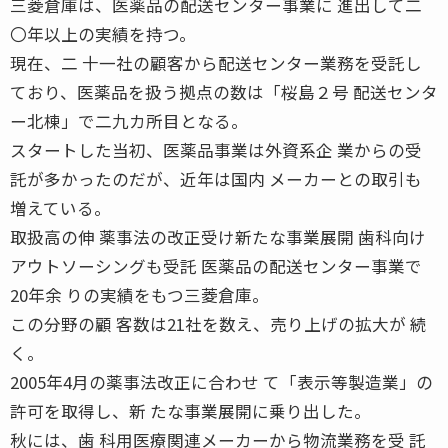
三菱倉庫は、医薬品の配送センター事業に 進出して二
〇年以上の実績を持つ。
現在、二 十一社の顧客から配送センター業務を受託し
ており、医薬品を扱う拠点の数は「桜島２号 配送センタ
ー北棟」で二九カ所目となる。
スタートした当初、医薬品事業は外資系企 業からの受
託が多かったのだが、近年は国内 メーカーとの取引も
増えている。
取扱高の伸 薬事法の改正受け新たな事業展開 歯科向け
アウトソーシングも受託 医薬品の配送センター事業で
20年余 りの実績をもつ三菱倉庫。
この分野の顧 客数は21社を数え、売り上げの拡大が 続
く。
2005年4月の薬事法改正に合わせ て「表示等製造業」の
許可を取得し、新 たな事業展開に乗り出した。
秋には、歯 科用医療関連メーカーから物流業務を受 託