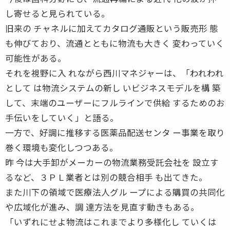
し寄せると見られている。
旧来の チャネルに加えてカタログ通販という販売形 態
も伸びており、流通とともに物流も大きく 変わっていく
可能性がある。
それを視野に入 れながら西川マネジャーは、「われわれ
として は物流システムの新し いビジネスモデルを構 築
して、末端のユーザーにフルラインで供給 するためのお
手伝いをしていく」と語る。
一方で、好調に推移する医薬品配送センタ ー事業を取り
巻く環境も変化しつつある。
昨 今は大手卸がメーカーの物流業務受託会社を 設立す
るなど、３ＰＬ業者とは別の競合相手 も出てきた。
また川下の領域で医療法人グル ープによる購買の共同化
や広域化が進み、調 達方法を見直す動きもある。
「いずれにせよ物流はこれまでより多様化し ていくは