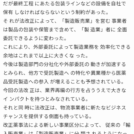
だが最終工程 にあたる包装ラインなどの設備を自社で
保有 しなければならないという制約があった。
そ れが法改正によって、「製造販売業」を営む 事業者
は製品の包装や保管まで含めて、「製 造業」者に 全面
委託できるように変わった。
これにより、外部委託によって製造業務を 効率化できる
余地はこれまで以上に大きくな った。
今後は製造部門の分社化や外部委託の 動きが加速する
とみられ、他方で受託製造へ の特化や異業種から医薬
品受託製造への参入 が増えることも予想されている。
今回の法改 正は、業界再編の行方を占ううえで大きな
イ ンパクトを持つとみなされている。
それと同 時に法改正は、物流事業者に新たなビジネス
チャンスを提供する側面も持っている。
改正薬事法による新しい事業区分によって、 従来の「輸
入販売業」は「製造販売業」に分 類さ れるようになっ