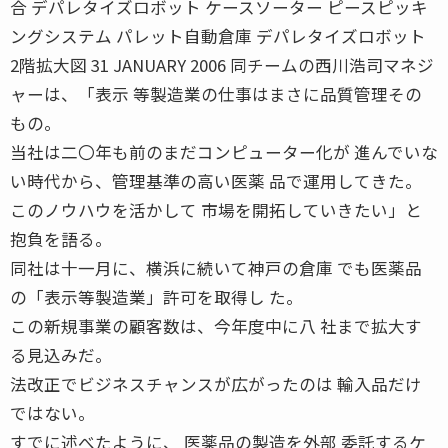
合 デパレタイズロボット ケースソーター ピースピッキ
ングシステム パレット自動倉庫 デパレタイズロボット
2階拡大図 31 JANUARY 2006 同チームの西川浩司マネジ
ャーは、「表示 等製造業の仕事はまさに品質管理その
もの。
当社は二〇年も前のまだコンピューター化が 進んでいな
い時代から、管理基準の高い医薬 品で運用してきた。
このノウハウを活かして 市場を開拓していきたい」と
抱負を語る。
同社は十一月に、横浜に続いて神戸の倉庫 でも医薬品
の「表示等製造業」許可を取得し た。
この新規事業の顧客数は、今年度中に八 社まで拡大す
る見込みだ。
法改正でビジネスチャンスが広がったのは 輸入品だけ
ではない。
すでに述べたように、 医薬品の製造を外部 委託するケ