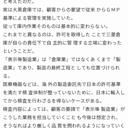
と考えたのだ。
実は大黒倉庫では、顧客からの要望で従来 からＧＭＰ
基準による管理を実施していた。
従って庫内作業そのものは基本的に変わらな い。
これまでと異なるのは、許可を取得した ことで三菱倉
庫が自らの責任下で自 主的に管 理する立場に変わった
ということだ。
「表示等製造業」は「倉庫業」ではなくあ くまで「製
造業」であり、製造の最終工程と しても位置づけられ
る。
医療機器などは、海 外の製造委託先で日本の許可基準
を満たす検 査体制が整っていないために、日本に輸入し
てから検査を行わざるを得ないケースがある。
検査内容によっては、顧客の要請で「表示等 製造業」が
こうした業務を担当していくこと も今後は想定され、
そうなればより厳しく品 質を問われるようになっていく