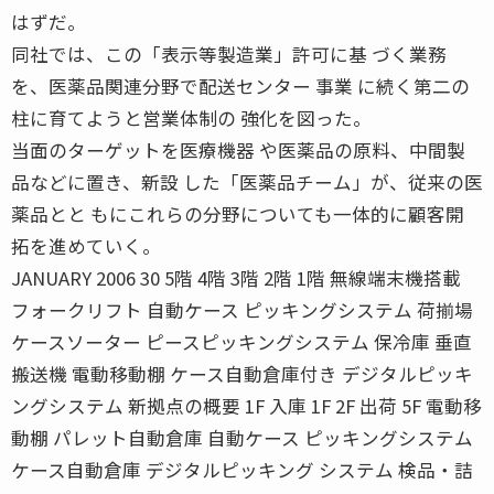
はずだ。
同社では、この「表示等製造業」許可に基 づく業務
を、医薬品関連分野で配送センター 事業 に続く第二の
柱に育てようと営業体制の 強化を図った。
当面のターゲットを医療機器 や医薬品の原料、中間製
品などに置き、新設 した「医薬品チーム」が、従来の医
薬品とと もにこれらの分野についても一体的に顧客開
拓を進めていく。
JANUARY 2006 30 5階 4階 3階 2階 1階 無線端末機搭載
フォークリフト 自動ケース ピッキングシステム 荷揃場
ケースソーター ピースピッキングシステム 保冷庫 垂直
搬送機 電動移動棚 ケース自動倉庫付き デジタルピッキ
ングシステム 新拠点の概要 1F 入庫 1F 2F 出荷 5F 電動移
動棚 パレット自動倉庫 自動ケース ピッキングシステム
ケース自動倉庫 デジタルピッキング システム 検品・詰