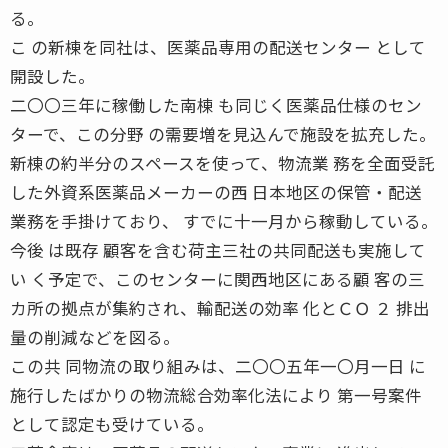
る。
こ の新棟を同社は、医薬品専用の配送センター として
開設した。
二〇〇三年に稼働した南棟 も同じく医薬品仕様のセン
ターで、この分野 の需要増を見込んで施設を拡充した。
新棟の約半分のスペースを使って、物流業 務を全面受託
した外資系医薬品メーカーの西 日本地区の保管・配送
業務を手掛けており、 すでに十一月から稼動している。
今後 は既存 顧客を含む荷主三社の共同配送も実施して
い く予定で、このセンターに関西地区にある顧 客の三
カ所の拠点が集約され、輸配送の効率 化とＣＯ ２ 排出
量の削減などを図る。
この共 同物流の取り組みは、二〇〇五年一〇月一日 に
施行したばかりの物流総合効率化法により 第一号案件
として認定も受けている。