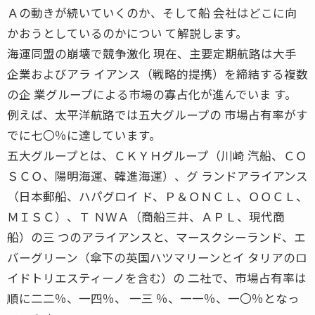
Ａの動きが続いていくのか、そして船 会社はどこに向
かおうとしているのかについ て解説します。
海運同盟の崩壊で競争激化 現在、主要定期航路は大手
企業およびアラ イアンス（戦略的提携）を締結する複数
の企 業グループによる市場の寡占化が進んでいま す。
例えば、太平洋航路では五大グループの 市場占有率がす
でに七〇％に達しています。
五大グループとは、ＣＫＹＨグループ（川崎 汽船、ＣＯ
ＳＣＯ、陽明海運、韓進海運）、グ ランドアライアンス
（日本郵船、ハパグロイ ド、Ｐ＆ＯＮＣＬ、ＯＯＣＬ、
ＭＩＳＣ）、Ｔ ＮＷＡ（商船三井、ＡＰＬ、現代商
船）の三 つのアライアンスと、マースクシーランド、エ
バーグリーン（傘下の英国ハツマリーンとイ タリアのロ
イドトリエスティーノを含む）の 二社で、市場占有率は
順に二二％、一四％、 一三 ％、一一％、一〇％となっ