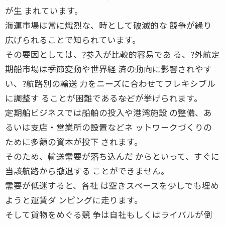
が生 まれています。
海運市場は常に熾烈な、時として破滅的な 競争が繰り
広げられることで知られています。
その要因としては、?参入が比較的容易であ る、?外航定
期船市場は季節変動や世界経 済の動向に影響されやす
い、?航路別の輸送 力をニーズに合わせてフレキシブル
に調整す ることが困難である――などが挙げられます。
定期船ビジネスでは船舶の投入や港湾施設 の整備、あ
るいは支店・営業所の設置などネ ットワークづくりの
ために多額の資本が投下 されます。
そのため、輸送需要が落ち込んだ からといって、すぐに
当該航路から撤退する ことができません。
需要が低迷すると、各社 は空きスペースを少しでも埋め
ようと運賃ダ ンピングに走ります。
そして貨物をめぐる競 争は自社もしくはライバルが倒