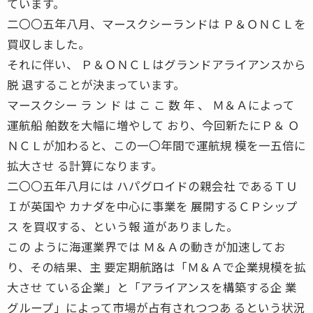
ています。
二〇〇五年八月、マースクシーランドは Ｐ＆ＯＮＣＬを
買収しました。
それに伴い、 Ｐ＆ＯＮＣＬはグランドアライアンスから
脱 退することが決まっています。
マースクシー ラ ン ド は こ こ 数 年 、 Ｍ＆Ａによって
運航船 舶数を大幅に増やして おり、今回新たにＰ＆ Ｏ
ＮＣＬが加わると、この一〇年間で運航規 模を一五倍に
拡大させ る計算になります。
二〇〇五年八月には ハパグロイドの親会社 であるＴＵ
Ｉが英国や カナダを中心に事業を 展開するＣＰシップ
ス を買収する、という報 道がありました。
この ように海運業界では Ｍ＆Ａの動きが加速してお
り、その結果、主 要定期航路は「Ｍ＆Ａで企業規模を拡
大させ ている企業」と「アライアンスを構築する企 業
グループ」によって市場が占有されつつあ るという状況