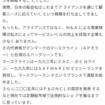
スを締結するこ とでした。
実際、日本の船会社はこれまでア ライアンスを通じて顧
客ニーズに応えていく という戦略を打ち出してきまし
た。
もっとも、アライアンスではなく、Ｍ＆Ａ による事業規
模の拡大によってサービスレベ ルの向上を目指す企業も
少なく ありません。
その代表格がデンマークのマースクライン （ＡＰモラ
ー）と台湾のエバーグリーンです。
マースクラインは一九九三年にＥＡＣ ―ＢＥ Ｎライ
ン、一九九九年にはＳＡＦＭＡＲＩＮ Ｅとシーランドを
買収し、マースクシーラン ドというブランドで運航を始
めました。
さら に二〇〇五年にはＰ＆ＯＮＣＬの買収を発表 する
など現在では定期船市場で圧倒的なシェ アを握るまで
に至っています。