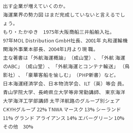
出す企業が増えていくのか。
海運業界の勢力図 はまだ完成していないと言えるでし
ょう。
もり・たかゆき 1975年大阪商船三井船舶入社。
97年MOL Distribution GmbH社長、2001年 丸和運輸機
関海外事業本部長、2004年1月より現 職。
主な著書は「外航海運概論」（成山堂）、「外航 海運
のABC」（成山堂）、「外航海運とコンテナ輸送」 （鳥
影社）、「豪華客船を愉しむ」（PHP新書）など。
日本海運経済学会、日本物流学会、ILT（英）等会 員。
青山学院大学、長崎県立大学等非常勤講師、 東京海洋
大学海洋工学部講師 太平洋航路のグループ別シェア
CKYHグループ 22% TNWA マースク 13% シーランド
11% グランド アライアンス 14% エバーグリーン 10%
その他 30%