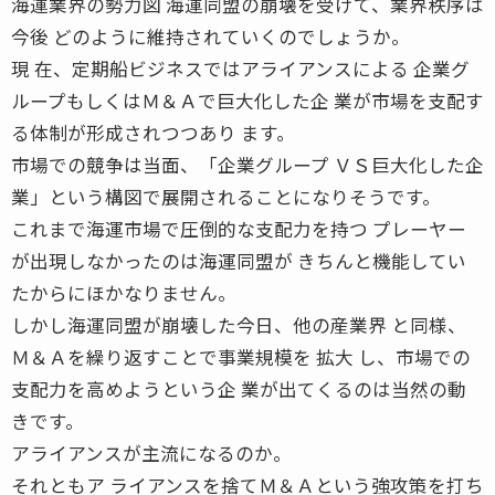
海運業界の勢力図 海運同盟の崩壊を受けて、業界秩序は
今後 どのように維持されていくのでしょうか。
現 在、定期船ビジネスではアライアンスによる 企業グ
ループもしくはＭ＆Ａで巨大化した企 業が市場を支配す
る体制が形成されつつあり ます。
市場での競争は当面、「企業グループ ＶＳ巨大化した企
業」という構図で展開されることになりそうです。
これまで海運市場で圧倒的な支配力を持つ プレーヤー
が出現しなかったのは海運同盟が きちんと機能してい
たからにほかなりません。
しかし海運同盟が崩壊した今日、他の産業界 と同様、
Ｍ＆Ａを繰り返すことで事業規模を 拡大 し、市場での
支配力を高めようという企 業が出てくるのは当然の動
きです。
アライアンスが主流になるのか。
それともア ライアンスを捨てＭ＆Ａという強攻策を打ち