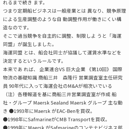
れるまで続き ます。
つまり定期船ビジネスは一般産業とは 異なり、競争原理
による生産調整のような自 動調整作用が働きにくい構
造なのです。
そこで過当競争を自主的に調整、制限しよ うと「海運
同盟」が誕生しました。
海運同盟 とは、船会社同士が協議して運賃水準などを
決定するというルールです。
本来であ れば、 企業連合VS 巨大企業 《第10回》 国際
物流の基礎知識 商船三井 森隆行 営業調査室主任研究
員 90年代に入って海運会社のM&Aが相次いでいる
（注）各種報道を基に商船三井営業調査室が作成 船
社・グループ Maersk Sealand Maersk グループ 主な動
き ●1993年にMaersk がEAC-Benを買収。
●1998年にSafmarineがCMB Transportを買収。
●1999年にMaersk がSafmarineのコンテナビジネス部