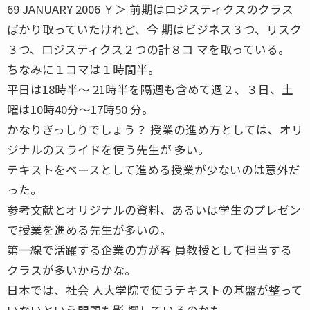
69 JANUARY 2006 Ｙ＞ 前期はロジスティクスのクラス
ばかり取っていたけれど、今 期はビジネス３つ、リスク
３つ、ロジスティクス２つの計８コ マを取っている。
ちなみに１コマは１時間半。
平日は18時半〜 21時半を隔週も含めて週２、３日、土
曜は10時40分〜17時50 分。
かなりぎっしりでしょう？ 授業の進め方としては、オリ
ジナルのスライドを使う先生が 多い。
テキストをベースとして進める授業が少ないのは意外だ
った。
参考文献とオリジナルの資料、あるいは学生のプレゼン
で授業を進める先生が多いの。
第一線で活躍する企業の方が客 員教授として担当する
クラスが多いからかな。
日本では、社会 人大学院で使うテキストの基盤が整って
いないという問題も影 響しているのかも。