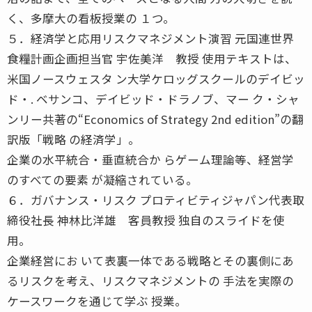
く、多摩大の看板授業の １つ。
５．経済学と応用リスクマネジメント演習 元国連世界
食糧計画企画担当官 宇佐美洋 教授 使用テキストは、
米国ノースウェスタ ン大学ケロッグスクールのデイビッ
ド・. ベサンコ、デイビッド・ドラノブ、マー ク・シャ
ンリー共著の“Economics of Strategy 2nd edition”の翻
訳版「戦略 の経済学」。
企業の水平統合・垂直統合か らゲーム理論等、経営学
のすべての要素 が凝縮されている。
６．ガバナンス・リスク プロティビティジャパン代表取
締役社長 神林比洋雄 客員教授 独自のスライドを使
用。
企業経営にお いて表裏一体である戦略とその裏側にあ
るリスクを考え、リスクマネジメントの 手法を実際の
ケースワークを通じて学ぶ 授業。