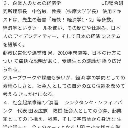
３．企業人のための経済学 UFJ総合研
究所理事長 中谷巌 教授 （多摩大学学長） 使用テキ
ストは、先生の著書「痛快！ 経済学1・2」等多数。
経済学というツー ルを使い、その歴史や仕組み、日本
人の アイデンティティー、そして日本の経済 システム
を紐解く。
郵政民営化や選挙結 果、2010年問題等、日本の行方に
つい て痛快な説明があり、受講生との議論が 繰り広げ
られる。
グループワークや課題も多いが、経済 学の学問としての
素晴らしさと、社会人 としての自分の立ち位置を改めて
考える きっかけになる。
４．社会起業家論?／演習 シンクタンク・ソフィアバ
ンク 代表 田坂広志 教授 社会人としての心得、起業
家としての 心構え、戦略、そして宇宙論から身近な 生
活の話まで、全てのベースとなる人間 力の大切さを説