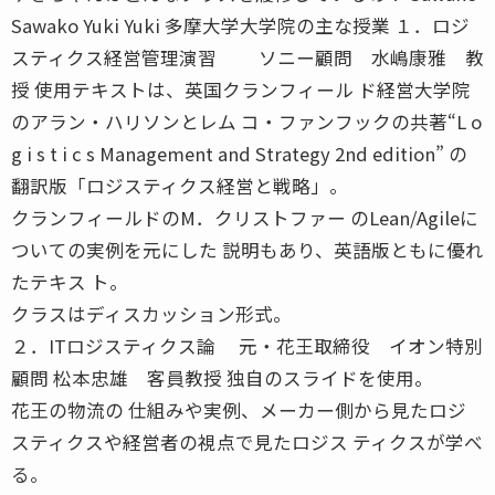
Sawako Yuki Yuki 多摩大学大学院の主な授業 １．ロジ
スティクス経営管理演習 ソニー顧問 水嶋康雅 教
授 使用テキストは、英国クランフィール ド経営大学院
のアラン・ハリソンとレム コ・ファンフックの共著“L o
g i s t i c s Management and Strategy 2nd edition” の
翻訳版「ロジスティクス経営と戦略」。
クランフィールドのM．クリストファー のLean/Agileに
ついての実例を元にした 説明もあり、英語版ともに優れ
たテキス ト。
クラスはディスカッション形式。
２．ITロジスティクス論 元・花王取締役 イオン特別
顧問 松本忠雄 客員教授 独自のスライドを使用。
花王の物流の 仕組みや実例、メーカー側から見たロジ
スティクスや経営者の視点で見たロジス ティクスが学べ
る。