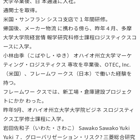
大学卒業後、日 本通運に入社。
通関士を取得。
米国・サンフラン シスコ支店で１年間研修。
帰国後、メーカー物流 に携わる傍ら、昨年４月、多摩
大学大学院経営情 報学研究科修士課程ロジスティクスコ
ースに入学。
小林由季（こばやし・ゆき） オハイオ州立大学マーケ
ティング・ロジスティクス 専攻を卒業後、OTEC, Inc.
（米国）、フレームワ ークス（日本）で働いた経験を
持つ。
フレームワー クスでは、新工場・倉庫建設プロジェク
トにかか わった。
昨年9月、オハイオ州立大学大学院ビジネ スロジスティ
クス工学修士課程に入学。
岩田佐和子（いわた・さわこ） Sawako Sawako Yuki
Yuki ７．グローバリゼーション・リスク? 三菱総合研究