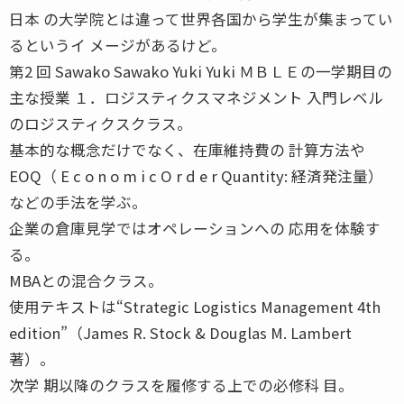
日本 の大学院とは違って世界各国から学生が集まってい
るというイ メージがあるけど。
第2 回 Sawako Sawako Yuki Yuki ＭＢＬＥの一学期目の
主な授業 １．ロジスティクスマネジメント 入門レベル
のロジスティクスクラス。
基本的な概念だけでなく、在庫維持費の 計算方法や
EOQ（ E c o n o m i c O r d e r Quantity: 経済発注量）
などの手法を学ぶ。
企業の倉庫見学ではオペレーションへの 応用を体験す
る。
MBAとの混合クラス。
使用テキストは“Strategic Logistics Management 4th
edition”（James R. Stock & Douglas M. Lambert
著）。
次学 期以降のクラスを履修する上での必修科 目。