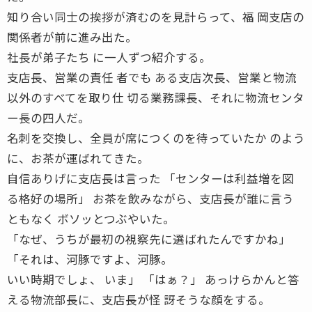
知り合い同士の挨拶が済むのを見計らって、福 岡支店の
関係者が前に進み出た。
社長が弟子たち に一人ずつ紹介する。
支店長、営業の責任 者でも ある支店次長、営業と物流
以外のすべてを取り仕 切る業務課長、それに物流センタ
ー長の四人だ。
名刺を交換し、全員が席につくのを待っていたか のよう
に、お茶が運ばれてきた。
自信ありげに支店長は言った 「センターは利益増を図
る格好の場所」 お茶を飲みながら、支店長が誰に言う
ともなく ボソッとつぶやいた。
「なぜ、うちが最初の視察先に選ばれたんですかね」
「それは、河豚ですよ、河豚。
いい時期でしょ、 いま」 「はぁ？」 あっけらかんと答
える物流部長に、支店長が怪 訝そうな顔をする。