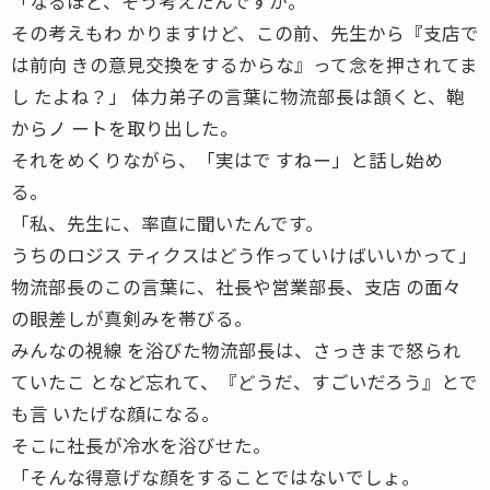
「なるほど、そう考えたんですか。
その考えもわ かりますけど、この前、先生から『支店で
は前向 きの意見交換をするからな』って念を押されてま
し たよね？」 体力弟子の言葉に物流部長は頷くと、鞄
からノ ートを取り出した。
それをめくりながら、「実はで すねー」と話し始め
る。
「私、先生に、率直に聞いたんです。
うちのロジス ティクスはどう作っていけばいいかって」
物流部長のこの言葉に、社長や営業部長、支店 の面々
の眼差しが真剣みを帯びる。
みんなの視線 を浴びた物流部長は、さっきまで怒られ
ていたこ となど忘れて、『どうだ、すごいだろう』とで
も言 いたげな顔になる。
そこに社長が冷水を浴びせた。
「そんな得意げな顔をすることではないでしょ。