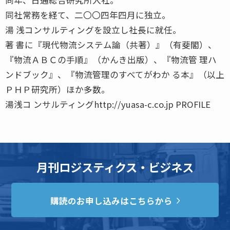
同社常務を経て、二〇〇四年四月に独立。
湯 浅コンサルティングを設立し社長に就任。
著 書に『現代物流システム論（共著）』（有斐閣）、
『物流ＡＢＣの手順』（かんき出版）、『物流管 理ハ
ンドブック』、『物流管理のすべてがわか る本』（以上
ＰＨＰ研究所）ほか多数。
湯浅コ ンサルティングhttp://yuasa-c.co.jp PROFILE
月刊ロジスティクス・ビジネス
購読のお申し込みはこちらから