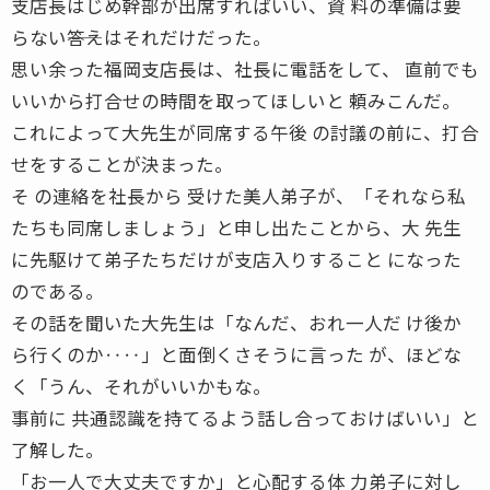
支店長はじめ幹部が出席すればいい、資 料の準備は要
らない――答えはそれだけだった。
思い余った福岡支店長は、社長に電話をして、 直前でも
いいから打合せの時間を取ってほしいと 頼みこんだ。
これによって大先生が同席する午後 の討議の前に、打合
せをすることが決まった。
そ の連絡を社長から 受けた美人弟子が、「それなら私
たちも同席しましょう」と申し出たことから、大 先生
に先駆けて弟子たちだけが支店入りすること になった
のである。
その話を聞いた大先生は「なんだ、おれ一人だ け後か
ら行くのか‥‥」と面倒くさそうに言った が、ほどな
く「うん、それがいいかもな。
事前に 共通認識を持てるよう話し合っておけばいい」と
了解した。
「お一人で大丈夫ですか」と心配する体 力弟子に対し