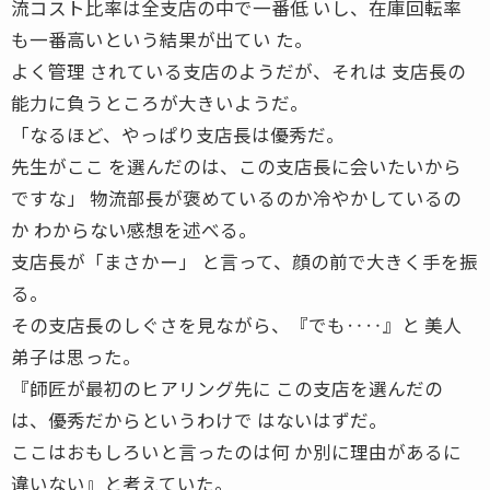
流コスト比率は全支店の中で一番低 いし、在庫回転率
も一番高いという結果が出てい た。
よく管理 されている支店のようだが、それは 支店長の
能力に負うところが大きいようだ。
「なるほど、やっぱり支店長は優秀だ。
先生がここ を選んだのは、この支店長に会いたいから
ですな」 物流部長が褒めているのか冷やかしているの
か わからない感想を述べる。
支店長が「まさかー」 と言って、顔の前で大きく手を振
る。
その支店長のしぐさを見ながら、『でも‥‥』と 美人
弟子は思った。
『師匠が最初のヒアリング先に この支店を選んだの
は、優秀だからというわけで はないはずだ。
ここはおもしろいと言ったのは何 か別に理由があるに
違いない』と考えていた。