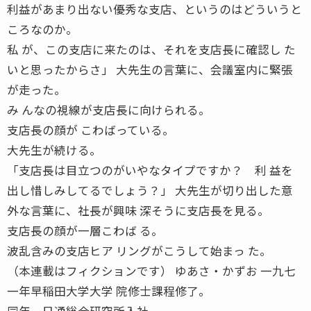
利益があまり出ない優秀な支店、というのはどういうと
ころなのか。
私 が、この支店に来たのは、それを支店長に確認し た
いと思ったからさ」 大先生の言葉に、会議室内に緊張
が走った。
み んなの視線が支店長に向けられる。
支店長の顔が こわばっている。
大先生が続ける。
「支店長は目立つのがいやなタイプですか？ 利 益を
出し惜しみしてるでしょう？」 大先生が切り出した意
外な言葉に、社長が興味 深そうに支店長を見る。
支店長の顔が一層こわば る。
波乱含みの支店ヒア リングがこうして始まっ た。
（本連載はフィクションです） ゆあさ・かずお 一九七
一年早稲田大学大学 院修士課程修了。
同年、日通総合研究所入社。