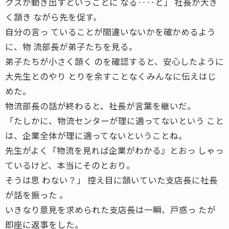
クスが動き出すということに なる‥‥と」 社長が大き
く頷き ながら先を促す。
自分の言っ ていることが間違いないかを確かめるよう
に、物 流部長が弟子たちを見る。
弟子たちが小さく頷く のを確認すると、安心したように
大先生とのやり とりを余すことなくみんなに伝えはじ
めた。
物流部長の話が終わると、社長が言葉を継いだ。
「たしかに、物流センターが理に適ってないという こと
は、企業全体が理に適ってないということね。
先生がよく『物流を見れば企業がわかる』とおっ しゃっ
ているけど、本当にそのとおり。
そうは思 わない？」 控え目に頷いていた支店長に社長
が話を振った 。
いきなり意見を求められた支店長は一瞬、戸惑っ たが
即座に返事をした。