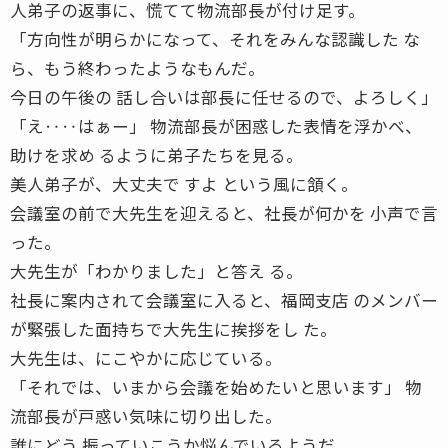
人弟子の返事に、慌てて物流部長が付け足す。
「方向性が明らかになって、それをみんな認識した な
ら、もう終わったようなもんだ。
今日の午後の 話し合いは部長に任せるので、よろしく」
「え‥‥はぁー」 物流部長が困惑した表情を浮かべ、
助けを求め るように弟子たちを見る。
美人弟子が、大丈夫で すよ という風に頷く。
会議室の前で大先生を迎えると、社長が何かを 小声で言
った。
大先生が「わかりました」と答え る。
社長に案内されて会議室に入ると、福岡支店 のメンバー
が緊張した面持ちで大先生に挨拶をし た。
大先生は、にこやかに応じている。
「それでは、いまから会議を始めたいと思います」 物
流部長が戸惑い気味に切り出した。
誰にどう 振っていこうか悩んでいるようだ。