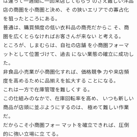
は違って一週間に一回来店してもらう のさえ難しい洋品
店の商圏を小商圏と決め、そ の狭いエリアでの寡占化
を狙ったところにある。
普通は、購買頻度の低い衣料品の商売だからこ そ、商
圏を広くとらなければお客さんが来ない と考える。
ところが、しまむらは、自社の店舗 を小商圏フォーマ
ットとして位置づけて、過去 にない業態の確立に成功し
た。
非食品小売業が小商圏化すれば、価格競争 力や来店頻
度を高めるために品揃えを拡大する ことになる。
これは一方で在庫管理を難しくす る。
この仕組みのなかで、在庫回転率を高め、 いつも新しい
商品が店頭に並ぶようにするのは、 極めて難しい作業
だ。
だからこそ小商圏フォー マットを確立できれば、圧倒
的に強い立場に立 てる。