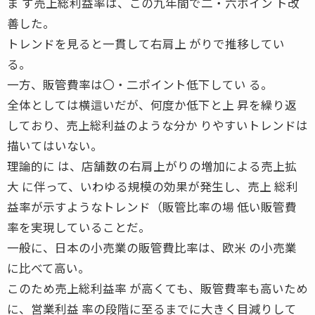
ま ず売上総利益率は、この九年間で二・六ポイン ト改
善した。
トレンドを見ると一貫して右肩上 がりで推移してい
る。
一方、販管費率は〇・二ポイント低下してい る。
全体としては横這いだが、何度か低下と上 昇を繰り返
しており、売上総利益のような分か りやすいトレンドは
描いてはいない。
理論的に は、店舗数の右肩上がりの増加による売上拡
大 に伴って、いわゆる規模の効果が発生し、売上 総利
益率が示すようなトレンド（販管比率の場 低い販管費
率を実現していることだ。
一般に、日本の小売業の販管費比率は、欧米 の小売業
に比べて高い。
このため売上総利益率 が高くても、販管費率も高いため
に、営業利益 率の段階に至るまでに大きく目減りして