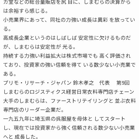
カ堂などの総合量販店を尻 目に、しまむらの決算から
は余裕すら感じる。
小売業界にあって、同社の力強い成長は異彩 を放ってい
る。
高成長企業というのはしばしば 安定性に欠けるものだ
が、しまむらは安定性が 光る。
持続する力強い利益拡大は株式市場でも 高く評価され
ており、投資家の強い信頼を得て いる数少ない小売業で
ある。
プリモ・リサーチ・ジャパン 鈴木孝之 代表 第9回
しまむらのロジスティクス経営日常衣料専門店チェーン
大手のしまむらは、ファーストリテイリングと 並ぶ衣料
専門店のリーダー企業だ。
一九五九年に埼玉県の呉服屋を母体と してスタート
し、現在では投資家から強く信頼される数少ない小売業
へと 成長した。