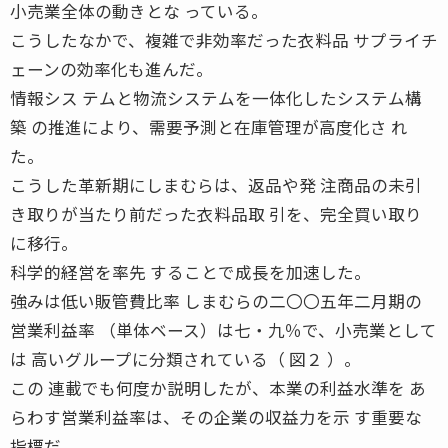
小売業全体の動きとな っている。
こうしたなかで、複雑で非効率だった衣料品 サプライチ
ェーンの効率化も進んだ。
情報シス テムと物流システムを一体化したシステム構
築 の推進により、需要予測と在庫管理が高度化さ れ
た。
こうした革新期にしまむらは、返品や発 注商品の未引
き取りが当たり前だった衣料品取 引を、完全買い取り
に移行。
科学的経営を率先 することで成長を加速した。
強みは低い販管費比率 しまむらの二〇〇五年二月期の
営業利益率 （単体ベース）は七・九％で、小売業として
は 高いグループに分類されている（ 図２ ）。
この 連載でも何度か説明したが、本業の利益水準を あ
らわす営業利益率は、その企業の収益力を示 す重要な
指標だ。