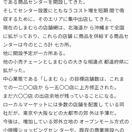
である商品センターを開設してきた。
そしてセンター設置にともなうコスト増を短期 間で吸
収するために、そのエリアに集中出店し てきた。
現在のしまむらの店舗網は、北海道か ら沖縄まで全国
に拡がっており、これらの店舗 に商品を供給する商品セ
ンターは今のところ計 七カ所。
他に開設予定が一カ所ある。
他の小売チェーンとしまむらの大きな相違点 都道府県に
拡がった。
中心業態である「しまむ ら」の目標店舗数は、これま
での一二〇〇店か ら一五〇〇店に上方修正された。
まだ六〇〇店 の出店余地が残っていることになる。
ローカルマーケットには多数の店舗を配置し ている同
社だが、東京や大阪などの大都市の郊 外は手薄だ。
今後は、増加している郊外立地の オープンモール方式の
小規模ショッピングセン ターや、既存の商業施設への