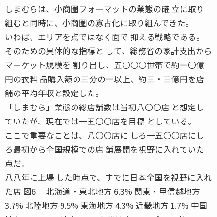
しまむらは、小商圏フォーマットの業態の確 立に取り
組むと同時に、小商圏の寡占化に取り組んできた。
いわば、エリアを点ではなく面で 抑える戦略である。
そのための具体的な指標と して、総務省の家計支出から
マーケット規模を 割り出し、五〇〇〇世帯で約一〇億
円の衣料 品購入額の三分の一以上、約三・三億円を店
舗の平均年収と設定した。
「しまむら」業態の総店舗数は当初八〇〇店 と想定し
ていたが、現在では一五〇〇店を目標 としている。
ここで重要なことは、八〇〇店に しろ一五〇〇店にし
ろ最初から全国規模での店 舗展開を視野に入れていた
点だ。
八八年に上場 した時点で、すでに日本全国を視野に入れ
た店 図6 北海道・東北地方 6.3% 関東・甲信越地方
3.7% 北陸地方 9.5% 東海地方 4.3% 近畿地方 1.7% 中国