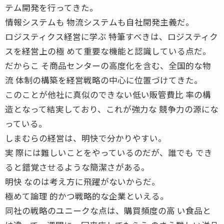
テム開発を行ってきた。
情報システムも 物流システムも自社開発主義だ。
ロジスティクス経営に学ぶ 特筆すべきは、ロジスティク
スを経営上の極 めて重要な機能と認識している点だ。
だからこ そ商品センターの高度化を含む、全国的な物
流 体制の構築を経営戦略の中心に位置づけてきた。
このことが他社に真似のできない低い販管費比 率の構
造となって結実しており、これが強力な 競争力の源にな
っている。
しまむらの経営は、明快で分かりやすい。
実 際には難しいことをやっているのだが、誰でも でき
ると錯覚させるような簡潔さがある。
明快 なのは考え方に飛躍がないからだ。
極めて論理 的かつ戦略的な企業といえる。
同社の戦略のユニークな点は、購買頻度の高 い食品と