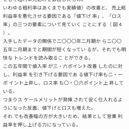
いわゆる粗利率はあくまでも実績値）の改善と、 売上総
利益率を悪化させる要因である「値下げ 率」、「ロス
率」の三つの要素について見ていく ことにする（ 図４
）。
入手したデータの関係で二〇〇〇年二月期か ら二〇〇
五年二月期までと期間が短くなってい るが、それでも明
快な トレンドを読み取るこ とができる。
この五年間で値入率 が三・六ポイント改善 したのに対
し、利益率 を引き下げる要因であ る値下げ率も二・一
ポ イント上昇し、ロス率 も〇・〇六ポイント上 昇して
いる。
つまりス ケールメリットが発揮 されて安く仕入れるよ
うになった反面、値下げとロスも増えた。
それ でも改善幅の方が大きいため、結果として営業 利
益率を押し上げる力になっている。