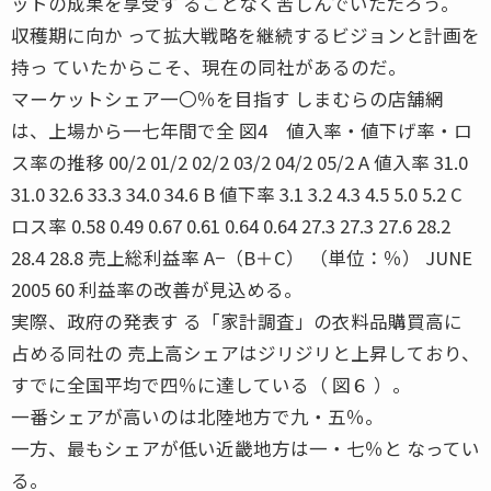
ットの成果を享受す ることなく苦しんでいただろう。
収穫期に向か って拡大戦略を継続するビジョンと計画を
持っ ていたからこそ、現在の同社があるのだ。
マーケットシェア一〇％を目指す しまむらの店舗網
は、上場から一七年間で全 図4 値入率・値下げ率・ロ
ス率の推移 00/2 01/2 02/2 03/2 04/2 05/2 A 値入率 31.0
31.0 32.6 33.3 34.0 34.6 B 値下率 3.1 3.2 4.3 4.5 5.0 5.2 C
ロス率 0.58 0.49 0.67 0.61 0.64 0.64 27.3 27.3 27.6 28.2
28.4 28.8 売上総利益率 A−（B＋C） （単位：％） JUNE
2005 60 利益率の改善が見込める。
実際、政府の発表す る「家計調査」の衣料品購買高に
占める同社の 売上高シェアはジリジリと上昇しており、
すでに全国平均で四％に達している（ 図６ ）。
一番シェアが高いのは北陸地方で九・五％。
一方、最もシェアが低い近畿地方は一・七％と なってい
る。