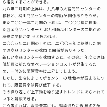
ら推測することができる。
九八年二月期の上昇は、九八年の大宮商品 センターの
移転と、桶川商品センターの稼働が 関係ありそうだ。
また二〇〇一年二月期の上昇 は、二〇〇〇年に稼働し
た盛岡商品センターと 北九州商品センターの二拠点の
稼働に関係があ ると思われる。
二〇〇四年二月期の上昇は、二 〇〇三年に稼働した関
ケ原商品センターの稼働 と関係がありそうだ。
新しい商品センターを稼働すると、その会計 年度に原価
償却費と新たなオペレーションコス トが発生するた
め、一時的に販管費率は上昇してしまう。
しかし、出店によって新センターの 稼働率が高まるにつ
れて、販管費率は再び低下 する。
その繰り返しが上下動を繰り返すトレン ドにあらわれて
いると解釈できる。
こう考えれば、販管費率にも、理論通りに規 模の効果