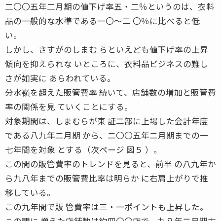
二〇〇五年二月期の値下げ率五・二％というのは、衣料
品の一般的な水準である一〇〜二 〇％に比べると低
い。
しかし、さすがのしまむ らといえども値下げ率の上昇
傾向を抑えられな いところに、衣料品ビジネスの難し
さが如実に あらわれている。
分水嶺を超えた販管費率 続いて、店舗数の増加と販管費
率の関係を見 ていくことにする。
対象期間は、しまむらが東 証二部に上場した会計年度
である八九年二月期 から、二〇〇五年二月期までの一
七年間を対象 とする（次ページ 図５ ）。
この間の販管費率のトレンドを見ると、前半 の八九年か
ら九八年までの販管費比率は明らか に右肩上がりで推
移している。
この九年間で販 管費率は三・一ポイントも上昇した。
この間に 増えた店舗数は約四〇〇店で、九八年二月期末