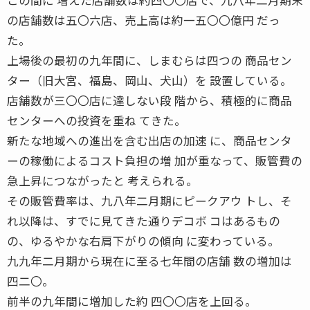
の店舗数は五〇六店、売上高は約一五〇〇億円 だっ
た。
上場後の最初の九年間に、しまむらは四つの 商品セン
ター（旧大宮、福島、岡山、犬山）を 設置している。
店舗数が三〇〇店に達しない段 階から、積極的に商品
センターへの投資を重ね てきた。
新たな地域への進出を含む出店の加速 に、商品センタ
ーの稼働によるコスト負担の増 加が重なって、販管費の
急上昇につながったと 考えられる。
その販管費率は、九八年二月期にピークアウ トし、そ
れ以降は、すでに見てきた通りデコボ コはあるもの
の、ゆるやかな右肩下がりの傾向 に変わっている。
九九年二月期から現在に至る七年間の店舗 数の増加は
四二〇。
前半の九年間に増加した約 四〇〇店を上回る。