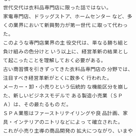
世代交代は衣料品専門店に限った話ではない。
家電専門店、ドラッグストア、ホームセンター など、多
くの業界において新興勢力が第一世代 に取って代わっ
た。
このような専門店業界の主 役交代は、単なる勝ち組と
負け組みの色分けと いう以上に、経営革新の結果とし
て起こったことを理解しておく必要がある。
古い商習慣を引きずってきた衣料品専門店の 分野では、
注目すべき経営革新がとくに数多く 行われた。
メーカー・卸・小売りという伝統的 な機能区分を崩し
た、新しいビジネスモデルで ある製造小売業（ＳＰ
Ａ）は、その最たるもの だ。
ＳＰＡ業態はファーストリテイリングや良 品計画、家
具・インテリアのニトリなどによっ て確立された。
これが小売り主導の商品開発の 拡大につながり、いまや