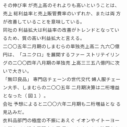
その伸び率 が売上高のそれよりも高いということは、
売上 総利益率と売上販管費率のいずれか、または両 方
が改善していることを意味している。
同社の 利益拡大は利益率の改善がトレンドとなってい
るため、質の高い利益拡大と言える。
二〇〇五年二月期のしまむらの単独売上高二 九六〇億
円は、「ユニクロ」を展開するファー ストリテイリン
グの二〇〇四年八月期の単独売 上高三三五八億円に次
いで大きい。
「無印良品」 専門店チェーンの世代交代 婦人服チェー
ン大手、しまむらの二〇〇五年 二月期決算は二桁増益
となった（ 図１ ）。
会社 予想によると二〇〇六年二月期も二桁増益とな る
見込みだ。
衣料品部門の極度の不振にあえぐ イオンやイトーヨー