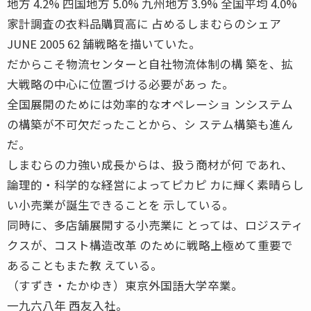
地方 4.2% 四国地方 5.0% 九州地方 3.9% 全国平均 4.0%
家計調査の衣料品購買高に 占めるしまむらのシェア
JUNE 2005 62 舗戦略を描いていた。
だからこそ物流センターと自社物流体制の構 築を、拡
大戦略の中心に位置づける必要があっ た。
全国展開のためには効率的なオペレーショ ンシステム
の構築が不可欠だったことから、シ ステム構築も進ん
だ。
しまむらの力強い成長からは、扱う商材が何 であれ、
論理的・科学的な経営によってピカピ カに輝く素晴らし
い小売業が誕生できることを 示している。
同時に、多店舗展開する小売業に とっては、ロジスティ
クスが、コスト構造改革 のために戦略上極めて重要で
あることもまた教 えている。
（すずき・たかゆき）東京外国語大学卒業。
一九六八年 西友入社。