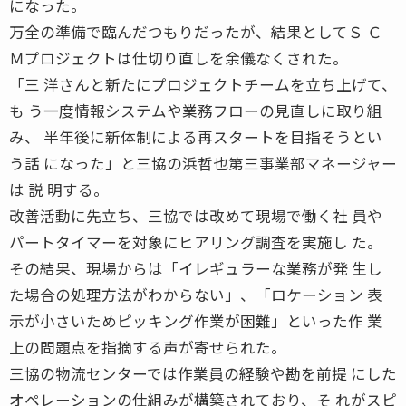
になった。
万全の準備で臨んだつもりだったが、結果としてＳ Ｃ
Ｍプロジェクトは仕切り直しを余儀なくされた。
「三 洋さんと新たにプロジェクトチームを立ち上げて、
も う一度情報システムや業務フローの見直しに取り組
み、 半年後に新体制による再スタートを目指そうとい
う話 になった」と三協の浜哲也第三事業部マネージャー
は 説 明する。
改善活動に先立ち、三協では改めて現場で働く社 員や
パートタイマーを対象にヒアリング調査を実施し た。
その結果、現場からは「イレギュラーな業務が発 生し
た場合の処理方法がわからない」、「ロケーション 表
示が小さいためピッキング作業が困難」といった作 業
上の問題点を指摘する声が寄せられた。
三協の物流センターでは作業員の経験や勘を前提 にした
オペレーションの仕組みが構築されており、そ れがスピ