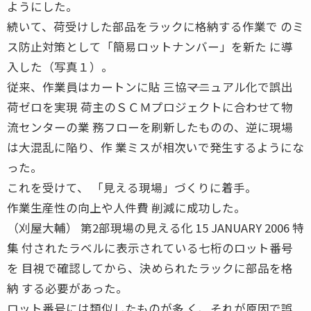
ようにした。
続いて、荷受けした部品をラックに格納する作業で のミ
ス防止対策として「簡易ロットナンバー」を新た に導
入した（写真１）。
従来、作業員はカートンに貼 三協――マニュアル化で誤出
荷ゼロを実現 荷主のＳＣＭプロジェクトに合わせて物
流センターの業 務フローを刷新したものの、逆に現場
は大混乱に陥り、作 業ミスが相次いで発生するようにな
った。
これを受けて、 「見える現場」づくりに着手。
作業生産性の向上や人件費 削減に成功した。
（刈屋大輔） 第2部現場の見える化 15 JANUARY 2006 特
集 付されたラベルに表示されている七桁のロット番号
を 目視で確認してから、決められたラックに部品を格
納 する必要があった。
ロット番号には類似したものが多 く、それが原因で誤