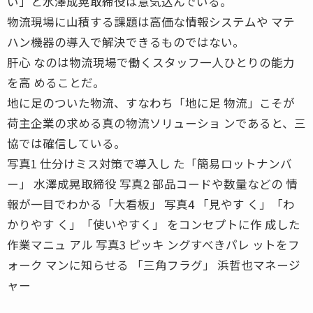
い」と水澤成晃取締役は意気込んでいる。
物流現場に山積する課題は高価な情報システムや マテ
ハン機器の導入で解決できるものではない。
肝心 なのは物流現場で働くスタッフ一人ひとりの能力
を高 めることだ。
地に足のついた物流、すなわち「地に足 物流」こそが
荷主企業の求める真の物流ソリューショ ンであると、三
協では確信している。
写真1 仕分けミス対策で導入し た「簡易ロットナンバ
ー」 水澤成晃取締役 写真2 部品コードや数量などの 情
報が一目でわかる「大看板」 写真4 「見やす く」「わ
かりやす く」「使いやすく」 をコンセプトに作 成した
作業マニュ アル 写真3 ピッキ ングすべきパレ ットをフ
ォーク マンに知らせる 「三角フラグ」 浜哲也マネージ
ャー