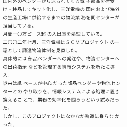
国内外のベンダーから送られてくる電 子部品を荷受
け・検品してキット化し、三洋電機の 国内および海外
の生産工場に供給するまでの物流業 務を同センターが
担当している。
月間一〇万ピース超 の入出庫を処理している。
二〇〇二年七月、三洋電機はＳＣＭプロジェクト の一
環として調達物流体制を見直した。
具体的には 部品ベンダーへの発注や、物流センターへ
の出荷指示 などを管理する情報システムを新たに導
入。
従来は紙 ベースが中心 だった部品ベンダーや物流セン
ターとの やり取りを、情報システムによる処理に置き
換えるこ とで、業務の効率化を図ろうという試みだっ
た。
しかし、このプロジェクトはなかなか軌道に乗らな か
った。