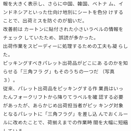
報を大きく表示し、さらに中国、韓国、ベトナ ム、イ
ンドネシアといった仕向け地別にシートを色分 けする
ことで、出荷ミスを防ぐのが狙いだ。
改善前は カートンに貼付された小さいラベルの情報を
チェック していたため、誤読が多かった。
出荷作業をスピーディーに処理するための工夫も凝 らし
た。
ピッキングすべきパレット出荷品がどこにあ るのかを知
らせる「三角フラ グ」もそのうちの一つだ （写真
３）。
従来、パレット出荷品をピッキングする作 業員はいっ
たんフォークリフトから降りてラベルを確 認する必要
があったが、あらかじめ出荷担当者がピッ キング対象
となるパレットに「三角フラグ」を差し込 んでおくルー
ルに改めたことで、荷揃えまでの作業時 間を大幅に短縮
している。