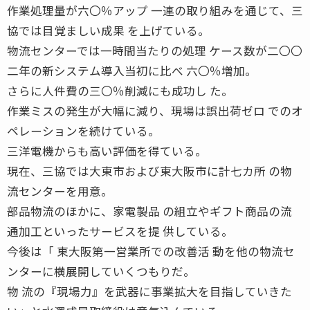
作業処理量が六〇％アップ 一連の取り組みを通じて、三
協では目覚ましい成果 を上げている。
物流センターでは一時間当たりの処理 ケース数が二〇〇
二年の新システム導入当初に比べ 六〇％増加。
さらに人件費の三〇％削減にも成功し た。
作業ミスの発生が大幅に減り、現場は誤出荷ゼロ でのオ
ペレーションを続けている。
三洋電機からも高い評価を得ている。
現在、三協では大東市および東大阪市に計七カ所 の物
流センターを用意。
部品物流のほかに、家電製品 の組立やギフト商品の流
通加工といったサービスを提 供している。
今後は「 東大阪第一営業所での改善活 動を他の物流セ
ンターに横展開していくつもりだ。
物 流の『現場力』を武器に事業拡大を目指していきた