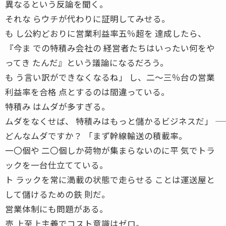
異なるという反論を聞く。
それな らウチが代わりに証明してみせる。
も し公約どおりに営業利益率五％超を 達成したら、
『今ま での特積み会社の 経営者たちはいったい何をや
ってき たんだ』という議論になるだろう。
も う言い訳ができなくなるね」 し、二〜三％台の営業
利益率を合格 点とするのは間違っている。
特積み はムダが多すぎる。
ムダをなくせば、 特積みはもっと儲かるビジネスだ」 ――
どんなムダですか？ 「まず幹線輸送の積載率。
一〇個や 二〇個しか荷物が集まらないのに平 気でトラ
ックを一台仕立てている。
ト ラックを常に満載の状態で走らせる ことは運送屋と
して儲けるための鉄 則だ。
営業体制にも問題がある。
売 上至上主義でコスト意識はゼロ。