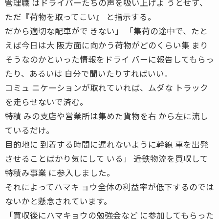
管理職 はドライバーたちの声を吸い上げよ うとせず、
ただ『荷物を取ってこい』 と指示する。
だから適切な配車がで きない」 「集荷の途中で、たと
えば今日は大 阪方面に向かう荷物がどのくらい集 まり
そうなのかといった情報をドライ バーに報告してもらっ
たり、あるいは 自分で聞いたりすればいい。
コミュ ニケーションが取れていれば、ムダな トラック
を走らせないで済む。
特積 みの支店や営業所は集めた貨物を右 から左に流し
ているだけ。
目的地に 到着する時間に遅れないように幹線 車を出発
させることばかり気にして いる」 ――近鉄物流を買収して
特積み事業 に参入しました。
それによってハマキ ョウ全体の利益率が低下するのでは
ないかと懸念されています。
「買収後にハマキョウの勉強会など に参加してもらった