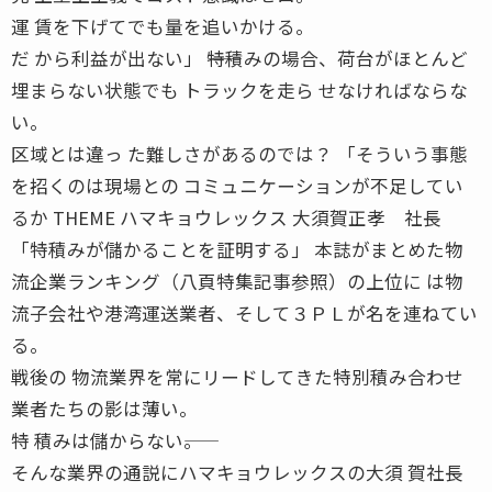
運 賃を下げてでも量を追いかける。
だ から利益が出ない」 ――特積みの場合、荷台がほとんど
埋まらない状態でも トラックを走ら せなければならな
い。
区域とは違っ た難しさがあるのでは？ 「そういう事態
を招くのは現場との コミュニケーションが不足してい
るか THEME ハマキョウレックス 大須賀正孝 社長
「特積みが儲かることを証明する」 本誌がまとめた物
流企業ランキング（八頁特集記事参照）の上位に は物
流子会社や港湾運送業者、そして３ＰＬが名を連ねてい
る。
戦後の 物流業界を常にリードしてきた特別積み合わせ
業者たちの影は薄い。
特 積みは儲からない――。
そんな業界の通説にハマキョウレックスの大須 賀社長