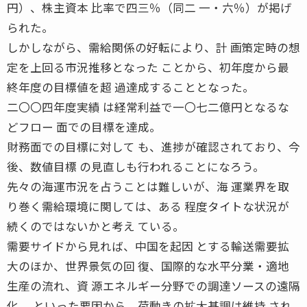
円）、株主資本 比率で四三％（同二 一・六％）が掲げ
られた。
しかしながら、需給関係の好転により、計 画策定時の想
定を上回る市況推移となった ことから、初年度から最
終年度の目標値を超 過達成することとなった。
二〇〇四年度実績 は経常利益で一〇七二億円となるな
どフロー 面での目標を達成。
財務面での目標に対して も、進捗が確認されており、今
後、数値目標 の見直しも行われることになろう。
先々の海運市況を占うことは難しいが、海 運業界を取
り巻く需給環境に関しては、ある 程度タイトな状況が
続くのではないかと考え ている。
需要サイドから見れば、中国を起因 とする輸送需要拡
大のほか、世界景気の回 復、国際的な水平分業・適地
生産の流れ、資 源エネルギー分野での調達ソースの遠隔
化、 といった要因から、荷動きの拡大基調は維持 され