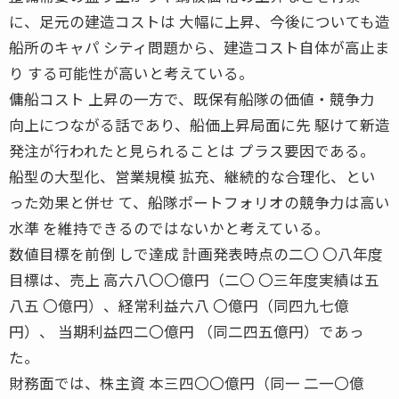
に、足元の建造コストは 大幅に上昇、今後についても造
船所のキャパ シティ問題から、建造コスト自体が高止ま
り する可能性が高いと考えている。
傭船コスト 上昇の一方で、既保有船隊の価値・競争力
向上につながる話であり、船価上昇局面に先 駆けて新造
発注が行われたと見られることは プラス要因である。
船型の大型化、営業規模 拡充、継続的な合理化、とい
った効果と併せ て、船隊ポートフォリオの競争力は高い
水準 を維持できるのではないかと考えている。
数値目標を前倒 しで達成 計画発表時点の二〇 〇八年度
目標は、売上 高六八〇〇億円（二〇 〇三年度実績は五
八五 〇億円）、経常利益六八 〇億円（同四九七億
円）、 当期利益四二〇億円 （同二四五億円）であっ
た。
財務面では、株主資 本三四〇〇億円（同一 二一〇億