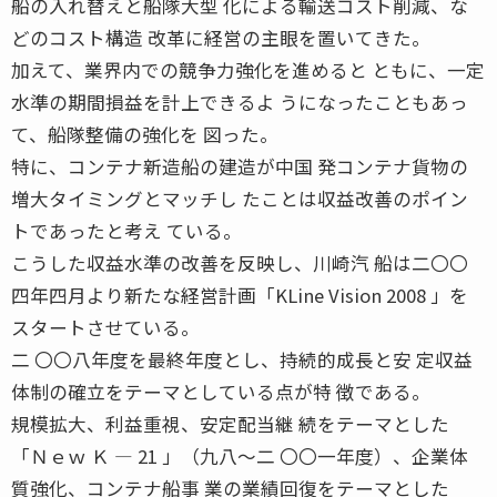
船の入れ替えと船隊大型 化による輸送コスト削減、な
どのコスト構造 改革に経営の主眼を置いてきた。
加えて、業界内での競争力強化を進めると ともに、一定
水準の期間損益を計上できるよ うになったこともあっ
て、船隊整備の強化を 図った。
特に、コンテナ新造船の建造が中国 発コンテナ貨物の
増大タイミングとマッチし たことは収益改善のポイン
トであったと考え ている。
こうした収益水準の改善を反映し、川崎汽 船は二〇〇
四年四月より新たな経営計画「KLine Vision 2008 」を
スタートさせている。
二 〇〇八年度を最終年度とし、持続的成長と安 定収益
体制の確立をテーマとしている点が特 徴である。
規模拡大、利益重視、安定配当継 続をテーマとした
「Ｎｅｗ Ｋ ― 21 」（九八〜二 〇〇一年度）、企業体
質強化、コンテナ船事 業の業績回復をテーマとした