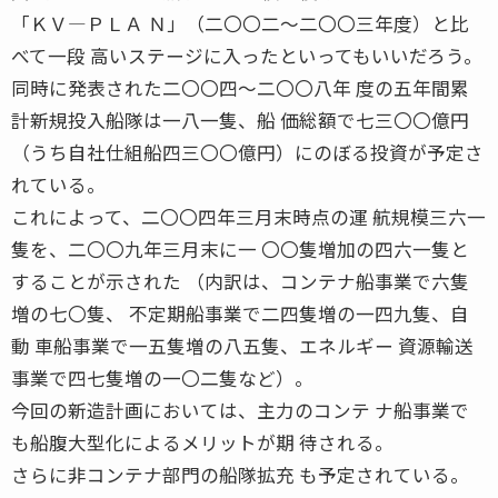
「ＫＶ―ＰＬＡ Ｎ」（二〇〇二〜二〇〇三年度）と比
べて一段 高いステージに入ったといってもいいだろう。
同時に発表された二〇〇四〜二〇〇八年 度の五年間累
計新規投入船隊は一八一隻、船 価総額で七三〇〇億円
（うち自社仕組船四三〇〇億円）にのぼる投資が予定さ
れている。
これによって、二〇〇四年三月末時点の運 航規模三六一
隻を、二〇〇九年三月末に一 〇〇隻増加の四六一隻と
することが示された （内訳は、コンテナ船事業で六隻
増の七〇隻、 不定期船事業で二四隻増の一四九隻、自
動 車船事業で一五隻増の八五隻、エネルギー 資源輸送
事業で四七隻増の一〇二隻など）。
今回の新造計画においては、主力のコンテ ナ船事業で
も船腹大型化によるメリットが期 待される。
さらに非コンテナ部門の船隊拡充 も予定されている。