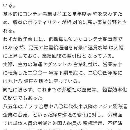
いる。
基本的にコンテナ事業は荷主と単年度契 約を交わすた
め、収益のボラティリティが相 対的に高い事業分野とさ
れる。
わずか数年前 には、低採算に泣いたコンテナ船事業で
はあ るが、足元では需給逼迫を背景に運賃水準 は大幅
に上昇しており、業績回復の牽引役と なっている。
実際、主力の海運セグメントの 営業利益は、営業赤字
に転落した二〇〇一 年度下期を底に、二〇〇四年度に
は九七八 億円を稼ぐに至っている。
同社に限らず、これまでの邦船社の歴史は、 経営効率化
の歴史でもあった。
八五年のプラ ザ合意や八〇年代後半以降のアジア系海運
企業の台頭、といった経営環境の変化に対し、 労務面
では単体人員の削減と外国人船員の 積極活用、不経済