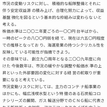
市況の変動リスクに対し、 積極的な船隊整備とそれに
伴う安定収益源 の積み上げ、合理化努力によって、収益
基盤 強化を図るという基本的な枠組みは変わらな いと
考える。
株価水準は二〇〇二年夏ごろの一〇〇円 台半ばから、
一時のピークの八〇〇円弱を経 て、現在は六五〇円程度
での推移となってお り、海運産業の持つシクリカル性を
反映して いる可能性が指摘できよう。
その意味では、 創立九〇周年となる二〇〇九年度に向
けた 今後数年は、市況の緩やかな調整や船価水 準の上
昇といった外部要因の変化に対する経 営の舵取りが重
要になると考えている。
市況変動リスクに対しては、主力のコンテ ナ船事業の
ほかにも、幅広浅喫水型という特 徴のある石炭船コロ
ナシリーズの展開、ガス 輸送分野でのＣＮＧ船に代表さ