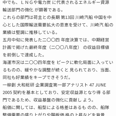
中でも、ＬＮＧや電力炭 に代表されるエネルギー資源
輸送部門の強化 が顕著である。
これらの部門は荷主との長期 第13回 川崎汽船 中国を中
心とした国際輸送需要拡大の恩恵を受けて、川崎汽 船の
業績は堅調に推移している。
五月中旬に発表した二〇〇四 年度決算では、中期経営
計画で掲げた最終年度（二〇〇八年度） の収益目標値
を前倒しで達成した。
海運市況は二〇〇四年度を ピークに軟化局面に入ってい
るものの、緩やかな調整が続くと 見られており、当面、
同社も好業績をキープできそうだ。
一柳創 大和総研 企業調査第一部アナリスト 47 JUNE
2005 契約を基本としており、安定収益源となり得 る部
門であるため、収益基盤の強化に貢献し よう。
船価に関しては、船型による格差はあるも のの、船隊
整備需要の盛り上がりや鋼板価 格の上昇などを背景