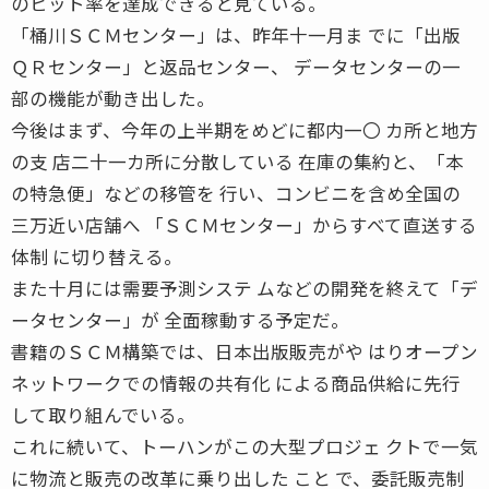
のヒット率を達成できると見ている。
「桶川ＳＣＭセンター」は、昨年十一月ま でに「出版
ＱＲセンター」と返品センター、 データセンターの一
部の機能が動き出した。
今後はまず、今年の上半期をめどに都内一〇 カ所と地方
の支 店二十一カ所に分散している 在庫の集約と、「本
の特急便」などの移管を 行い、コンビニを含め全国の
三万近い店舗へ 「ＳＣＭセンター」からすべて直送する
体制 に切り替える。
また十月には需要予測システ ムなどの開発を終えて「デ
ータセンター」が 全面稼動する予定だ。
書籍のＳＣＭ構築では、日本出版販売がや はりオープン
ネットワークでの情報の共有化 による商品供給に先行
して取り組んでいる。
これに続いて、トーハンがこの大型プロジェ クトで一気
に物流と販売の改革に乗り出した こと で、委託販売制