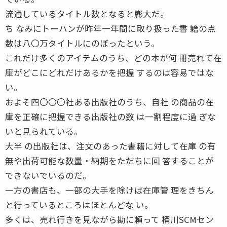
流通しているタイトル数となると膨大だ。
ち なみにトーハンが昨年一年間に取り扱った書 籍の点
数は八〇万タイトルにのぼったという。
これだけ多くのアイテムのうち、どの本が何 冊売れて在
庫がどこにどれだけあるかを把握 するのは容易ではな
い。
およそ四〇〇〇社ある出版社のうち、自社 の商品の在
庫を正確に把握できる出版社の数 は一割程度に過 ぎな
いと見られている。
大半 の出版社は、注文のあった書籍に対して在庫 の有
無や出荷可能な数量・納期をただちに回 答することが
できないでいるのだ。
一方の書店も、一部の大手を除けば在庫管 理をきちん
と行っているところはほとんどな い。
多くは、売れ行きを見ながら勘に頼って 桶川SCMセン