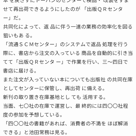
せて再出荷できるようにしたのが 「出版ＱＲセンタ
ー」だ。
共同化によって、返 品に伴う一連の業務の効率化を図る
狙いもあ る。
「流通ＳＣＭセンター」のシステムで返品 処理を行う
際に、書店から注文の入っている 商品を自動的に引き当
てて「出版ＱＲセンタ ー」で作業を行い、三〜四日で
書店に届ける。
また注文が入っていない本についても出版社 の共同在庫
としてセンターに保管し、再出荷 に備える。
新刊の取り置き在庫基地とし ても 活用する。
当面、七〇社の在庫で運営し、最 終的には四〇〇社程
度の参加を予想している。
「四〇〇社の書籍があれば、消費者の不満を ほぼ解消
できる」と池田常務は見る。