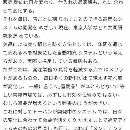
販売 動向は日々変わり、仕入れの最適解もこれに 合わ
せて変化する。
それを毎日、店ごとに割 り出すことのできる高度なシ
ステムの開発を めざして現在、東京大学などと共同研
究を進 めている。
欠品による売り損じを防ぐ方法としては、 年間を通じ
て売れる本を対象にした自動補充 システムという考え
方があり、実際に採用し ている書店もある。
だがこれは、発注業務の 負荷を軽減する点で はメリッ
トがあるものの、 毎日多くの新刊が出て絶えず売れ筋
が変化し、 一般に言う?定番商品〞がほとんどないに等
しい書籍市場では、必ずしも有効な仕組みで はない。
むしろ返品が増えるという弊害のほ うが大きい。
これに対してトーハンが開発中のシステム では、日々
の変化に合わせて需要予測をくり かえすことで補充アイ
テムそのものの見直し も行う、いわば「メンテナンス