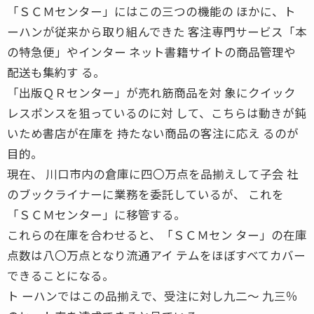
「ＳＣＭセンター」にはこの三つの機能の ほかに、ト
ーハンが従来から取り組んできた 客注専門サービス「本
の特急便」やインター ネット書籍サイトの商品管理や
配送も集約す る。
「出版ＱＲセンター」が売れ筋商品を対 象にクイック
レスポンスを狙っているのに対 して、こちらは動きが鈍
いため書店が在庫を 持たない商品の客注に応え るのが
目的。
現在、 川口市内の倉庫に四〇万点を品揃えして子会 社
のブックライナーに業務を委託しているが、 これを
「ＳＣＭセンター」に移管する。
これらの在庫を合わせると、「ＳＣＭセン ター」の在庫
点数は八〇万点となり流通アイ テムをほぼすべてカバー
できることになる。
ト ーハンではこの品揃えで、受注に対し九二〜 九三％