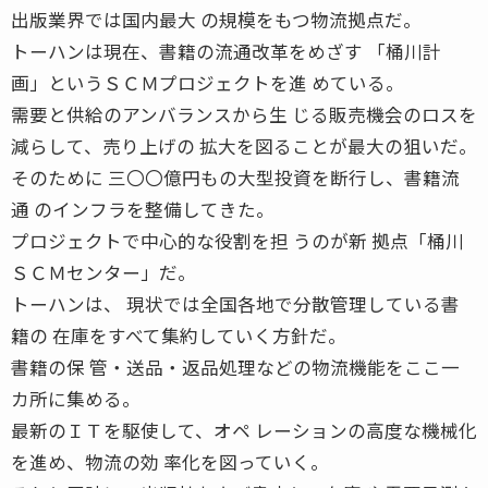
出版業界では国内最大 の規模をもつ物流拠点だ。
トーハンは現在、書籍の流通改革をめざす 「桶川計
画」というＳＣＭプロジェクトを進 めている。
需要と供給のアンバランスから生 じる販売機会のロスを
減らして、売り上げの 拡大を図ることが最大の狙いだ。
そのために 三〇〇億円もの大型投資を断行し、書籍流
通 のインフラを整備してきた。
プロジェクトで中心的な役割を担 うのが新 拠点「桶川
ＳＣＭセンター」だ。
トーハンは、 現状では全国各地で分散管理している書
籍の 在庫をすべて集約していく方針だ。
書籍の保 管・送品・返品処理などの物流機能をここ一
カ所に集める。
最新のＩＴを駆使して、オペ レーションの高度な機械化
を進め、物流の効 率化を図っていく。