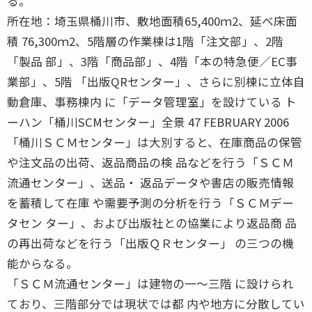
る。
所在地：埼玉県桶川市、敷地面積65,400ｍ2、延べ床面
積 76,300ｍ2、5階層の作業棟は1階「注文部」、2階
「製品 部」、3階「商品部」、4階「本の特急便／EC事
業部」、5階 「出版QRセンター」、さらに別棟に立体自
動倉庫、事務棟内 に「データ管理室」を設けている ト
ーハン「桶川SCMセンター」全景 47 FEBRUARY 2006
「桶川ＳＣＭセンター」は大別すると、在庫商品の保管
や注文品の出荷、返品商品の検 品などを行う「ＳＣＭ
流通センター」、送品・ 返品データや書店の販売情報
を蓄積して在庫 や需要予測の分析を行う「ＳＣＭデー
タセン ター」、および出版社との協業により返品商 品
の再出荷などを行う「出版ＱＲセンター」 の三つの機
能からなる。
「ＳＣＭ流通センター」は建物の一〜三階 に設けられ
ており、三階部分では現状では都 内や地方に分散してい