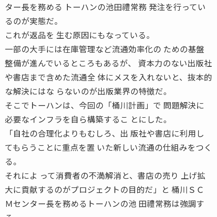
ター長を務める トーハンの池田禮常務 発注を行ってい
るのが実態だ。
これが返品を 生む原因にもなっている。
一部の大手には在庫管理など流通効率化の ための基盤
整備が進んでいるところもあるが、 資本力のない出版社
や書店まで含めた流通全 体にメスを入れないと、抜本的
な解決にはな らないのが出版業界の特徴だ。
そこでトーハンは、今回の「桶川計画」で 問題解決に
必要なインフラを自ら構築するこ とにした。
「自社の合理化よりもむしろ、出 版社や書店に利用し
てもらうことに重点を置 いた新しい流通の仕組みをつく
る。
それによ って消費者の不満解消と、書店の売り 上げ拡
大に貢献するのがプロジェクトの目的だ」と 桶川ＳＣ
Ｍセンター長を務めるトーハンの池 田禮常務は強調す