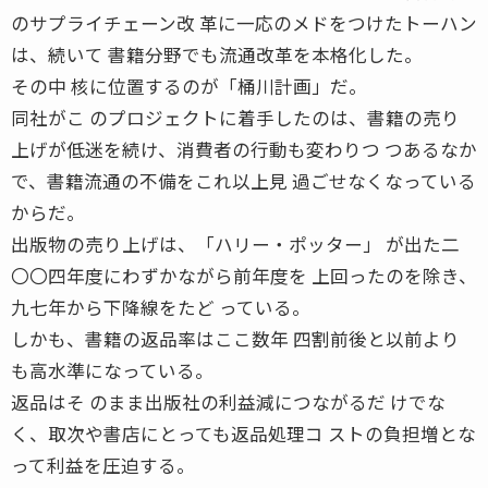
のサプライチェーン改 革に一応のメドをつけたトーハン
は、続いて 書籍分野でも流通改革を本格化した。
その中 核に位置するのが「桶川計画」だ。
同社がこ のプロジェクトに着手したのは、書籍の売り
上げが低迷を続け、消費者の行動も変わりつ つあるなか
で、書籍流通の不備をこれ以上見 過ごせなくなっている
からだ。
出版物の売り上げは、「ハリー・ポッター」 が出た二
〇〇四年度にわずかながら前年度を 上回ったのを除き、
九七年から下降線をたど っている。
しかも、書籍の返品率はここ数年 四割前後と以前より
も高水準になっている。
返品はそ のまま出版社の利益減につながるだ けでな
く、取次や書店にとっても返品処理コ ストの負担増とな
って利益を圧迫する。