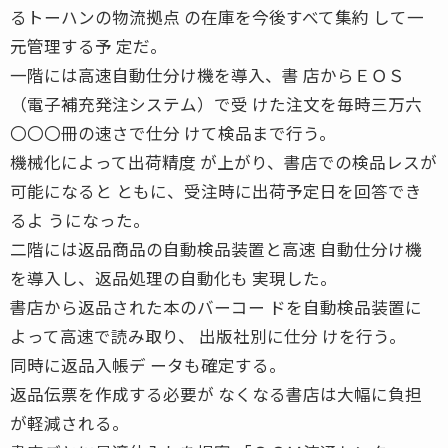
るトーハンの物流拠点 の在庫を今後すべて集約 して一
元管理する予 定だ。
一階には高速自動仕分け機を導入、書 店からＥＯＳ
（電子補充発注システム）で受 けた注文を毎時三万六
〇〇〇冊の速さで仕分 けて検品まで行う。
機械化によって出荷精度 が上がり、書店での検品レスが
可能になると ともに、受注時に出荷予定日を回答でき
るよ うになった。
二階には返品商品の自動検品装置と高速 自動仕分け機
を導入し、返品処理の自動化も 実現した。
書店から返品された本のバーコー ドを自動検品装置に
よって高速で読み取り、 出版社別に仕分 けを行う。
同時に返品入帳デ ータも確定する。
返品伝票を作成する必要が なくなる書店は大幅に負担
が軽減される。