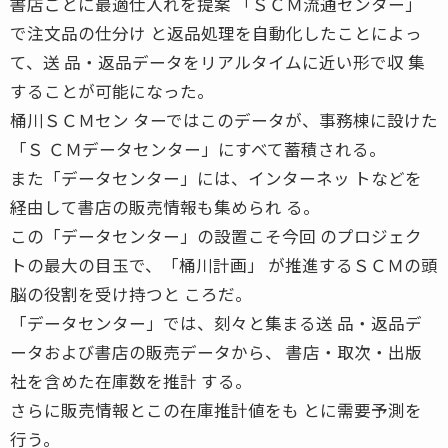
書店ごとに最適仕入れを提案 「ＳＣＭ流通センター」
で注文品の仕分け と返品処理を自動化したことによっ
て、送 品・返品データをリアルタイムに近い形で収 集
することが可能になった。
桶川ＳＣＭセン ターではこのデータが、事務棟に設けた
「Ｓ ＣＭデータセンター」にすべて蓄積される。
また「データセンター」には、インターネッ トなどを
経由して書店の販売情報も集められ る。
この「データセンター」の設置こそ今回 のプロジェク
トの最大の目玉で、「桶川計画」 が推進するＳＣＭの頭
脳の役割を受け持つと ころだ。
「データセンター」では、刻々と集まる送 品・返品デ
ータおよび書店の販売データから、 書店・取次・出版
社を含めた在庫数を推計 する。
さらに販売情報とこの在庫推計値をも とに需要予測を
行う。