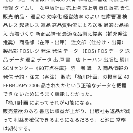
情報 タイムリーな重版計画 売上増 売上増 責任販売 責任
販売 納品・ 返品の 効率化 経営効率 のよい 在庫管理 検
品レス 起票レス 返品 高品質物流による送品 最適な品揃
え 売場づくり 新商品情報 最適な品揃え提案（補充発注
推奨） 商品部（在庫・出庫） 注文部（仕分け・出荷）
製品部 POSレジ 発注 発注 データ （EOS) POS データ 送
品 データ 返品 データ 出 庫 書 店 トーハン 出版社 桶川
SCMセンター《80万点在庫》 読 者 購 入 商品情報の
発信 予約・注文（客注） 販売 「桶川計画」の概念図 49
FEBRUARY 2006 品されたかという正確なデータを把握
できな いためにうまく機能しなかった。
「桶川計画 によってそれが可能になる。
販売意欲のある 書店は収益が上がり、出版社も返品が減
って 利益を確保できるようになるだろう」と池田 常務
は期待する。