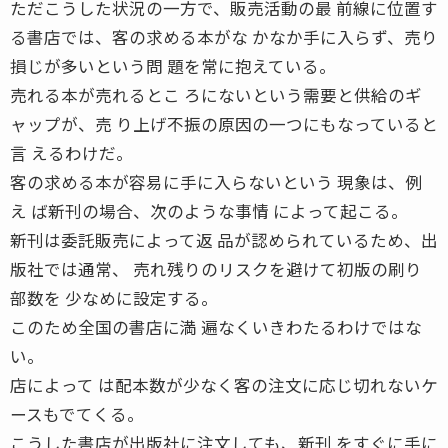
ただこうした状況の一方で、販売活動の最 前線に位置す
る書店では、客の求める本がな かなか手に入らず、売り
損じが多いという問 題を常に抱えている。
売れる本が売れるとこ ろにないという需要と供給のギ
ャップが、売 り上げ不振の原因の一つにもなっていると
言 えるわけだ。
客の求める本が容易に手に入らないという 現象は、例
え ば新刊の場合、次のような事情 によって起こる。
新刊は委託販売によって返 品が認められているため、出
版社では通常、 売れ残りのリスクを避けて初版の刷り
部数を 少なめに設定する。
このため全国の書店に満 遍なくいきわたるわけではな
い。
店によって は配本数が少なく客の注文に応じ切れないケ
ースもでてくる。
こうした書店が出版社に注文しても、新刊 をすぐに手に