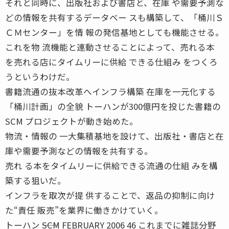
それと同時に、出版社および書店と、在庫 や需要予測な
どの情報を共有するデータベー スも構築して、「桶川Ｓ
ＣＭセンター」を情 報の発信基地としても機能させる。
これを物 流機能と連動させることによって、売れる本
を売れる店にタイムリーに供給 できる仕組み をつくろ
うというわけだ。
書籍流通の抜本改革へインフラ構築 在庫を一元化する
「桶川計画」の全貌 トーハンが300億円を投じた書籍の
SCM プロジェクトが動き始めた。
物流・情報の 一大集積基地を設けて、出版社・書店と在
庫や需要予測などの情報を共有する。
売れ る本をタイムリーに供給できる流通の仕組 みを構
築する狙いだ。
インフラを取次が提 供することで、返品の抑制に向け
た“責任 販売”を業界に働きかけていく。
トーハン ――SCM FEBRUARY 2006 46 これまでに雑誌分野