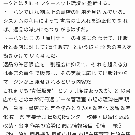
ークとは 別にインターネット環境を 整備する。
トーハンでは九 割以上の書店の利用を見込 んでいる。
システムの利用によって 書店の仕入れを適正化でき れ
ば、返品の減少にもつな がるはずだ。
トーハンはこ の「桶川計画」の推進に合 わせて、出版
社と書店に対 して?責任販売〞という取 引形 態の導入を
働きかけて いく考えだ。
返品の許容限 度を二割程度に抑えて、そ れを超える分
は書店の責任 で販売し、その実績に応じ て出版社から
マージンが上 乗せされるという内容だ。
これまでも?責任販売〞 という制度はあったが、ど の書
店からどの本が何冊返 データ管理室 市場の理論在庫 現
品 単品・書店ごと 完全読みとり入帳 効率化 返品 効率
化 提 案 需要予測 出版QRセンター 改装・良品化 返品
改装・出庫 作業の協業化 商品情報発信 《 情 報 》
《物 流》 商品搬入 情報の共有 市場在庫管理 物流在庫