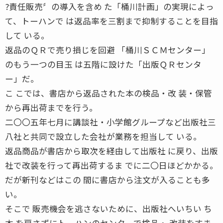
?責任販売〞の導入を含め た「桶川計画」の実現によっ
て、トーハンで は返品率を三割まで抑制することを目指
して いる。
返品のＱＲで売り損じを回避 「桶川ＳＣＭセンター」
のもう一つの目玉 は五階に設けた「出版ＱＲセンタ
ー」だ。
こ こでは、書店から返品された本の検品・改 装・保管
から再出荷までを行う。
二〇〇五年七月に講談社・小学館グループなど出版社三
八社と共同で設立した会社が業務を担当して いる。
返品商品が書店から取次を経由して出版社 に戻り、出版
社で改装を行って再出荷するま でに二〇日ほどかかる。
だが新刊などはこの 間に書店から注文が入ることも多
い。
そこで 販売機会を逃さないために、出版社へいちい ち
本 を戻さずにトーハンのセンターで検品・ 改装をすま