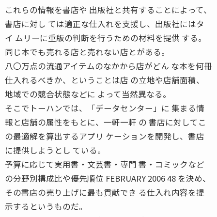
これらの情報を書店や 出版社と共有することによって、
書店に対し ては適正な仕入れを支援し、出版社にはタ
イ ムリーに重版の判断を行うための材料を提供 する。
同じ本でも売れる店と売れない店とがある。
八〇万点の流通アイテムのなかから店がどん な本を何冊
仕入れるべきか、ということは店 の立地や店舗面積、
地域での競合状態などに よって当然異なる。
そこでトーハンでは、「データセンター」に 集まる情
報と店舗の属性をもとに、一軒一軒 の 書店に対してこ
の最適解を算出するアプリ ケーションを開発し、書店
に提供しようとし ている。
予算に応じて実用書・文芸書・専門 書・コミックなど
の分野別構成比や優先順位 FEBRUARY 2006 48 を決め、
その書店の売り上げに最も貢献でき る仕入れ内容を提
示するというものだ。