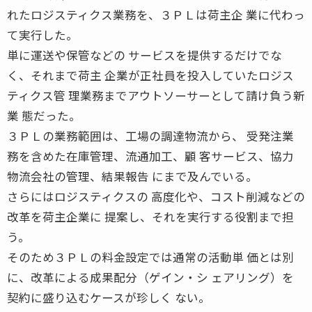
れたロジスティクス業務を、３ＰＬは荷主企 業に代わっ
て実行した。
単に運送や保管などの サービスを提供するだけでな
く、それまで荷主 企業が正社員を投入していたロジス
ティクス管 理業務までアウトソーサーとして請け負う新
業 態だった。
３ＰＬの業務範囲は、工場の調達物流から、 受発注業
務を含めた在庫管理、流通加工、顧 客サービス、協力
物流会社の管理、結果報告 にまで及んでいる。
さらにはロジスティクスの 高度化や、コスト削減などの
改革を荷主企業に 提案し、それを実行する役割まで担
う。
そのため３ＰＬの料金設定では通常の活動単 価とは別
に、改革による成果配分（ゲイン・シ ェアリング）を
契約に盛り込むケースが珍しく ない。