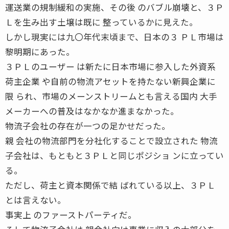
運送業の規制緩和の実施、その後 のバブル崩壊と、３Ｐ
Ｌを生み出す土壌は既に 整っているかに見えた。
しかし現実には九〇年代末頃まで、日本の３ ＰＬ市場は
黎明期にあった。
３ＰＬのユーザー は新たに日本市場に参入した外資系
荷主企業 や自前の物流アセットを持たない新興企業に
限 られ、市場のメーンストリームとも言える国内 大手
メーカーへの普及はなかなか進まなかった。
物流子会社の存在が一つの足かせだった。
親 会社の物流部門を分社化することで設立された 物流
子会社は、もともと３ＰＬと同じポジショ ンに立ってい
る。
ただし、荷主と資本関係で結 ばれている以上、３ＰＬ
とは言えない。
事実上 のファーストパーティだ。