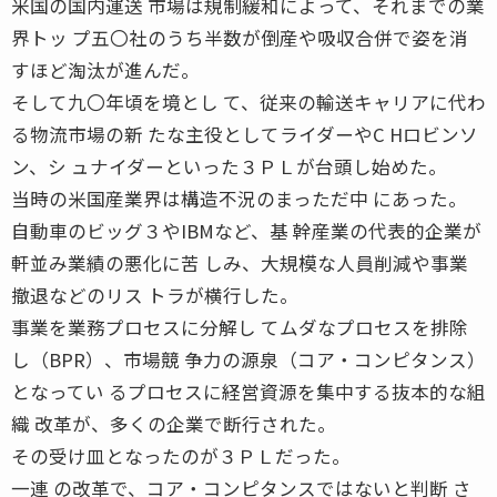
米国の国内運送 市場は規制緩和によって、それまでの業
界トッ プ五〇社のうち半数が倒産や吸収合併で姿を消
すほど淘汰が進んだ。
そして九〇年頃を境とし て、従来の輸送キャリアに代わ
る物流市場の新 たな主役としてライダーやC Hロビンソ
ン、シ ュナイダーといった３ＰＬが台頭し始めた。
当時の米国産業界は構造不況のまっただ中 にあった。
自動車のビッグ３やIBMなど、基 幹産業の代表的企業が
軒並み業績の悪化に苦 しみ、大規模な人員削減や事業
撤退などのリス トラが横行した。
事業を業務プロセスに分解し てムダなプロセスを排除
し（BPR）、市場競 争力の源泉（コア・コンピタンス）
となってい るプロセスに経営資源を集中する抜本的な組
織 改革が、多くの企業で断行された。
その受け皿となったのが３ＰＬだった。
一連 の改革で、コア・コンピタンスではないと判断 さ