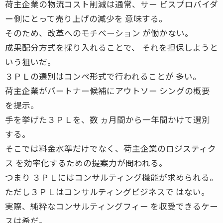
荷主企業の物流コスト削減は通常、サー ビスプロバイダ
ー側にとって売り上げの減少を 意味する。
そのため、改革へのモチベーション が働かない。
成果配分方式を採り入れることで、 それを担保しようと
いう狙いだ。
３ＰＬの選別はコンペ形式で行われることが 多い。
荷主企業がパートナー候補にアウトソー シングの概要
を提示。
手を挙げた３ＰＬを、数 ヵ月間から一年間かけて選別
する。
そこでは料金水準だけでなく、荷主企業のロジスティク
ス を効率化するための提案力が問われる。
つまり ３ＰＬにはコンサルティング機能が求められる。
ただし３ＰＬはコンサルティングビジネスで はない。
実際、純粋なコンサルティングフィー を収受できるケー
スは希だ。