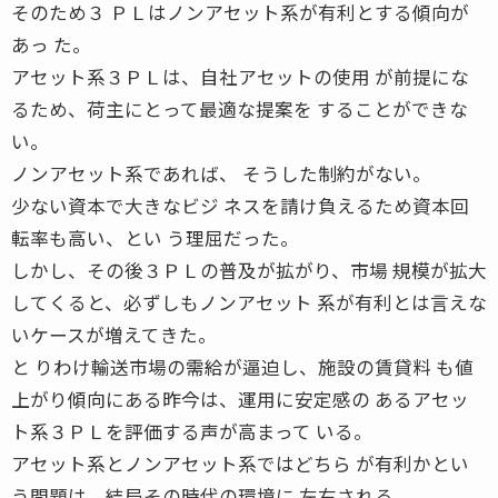
そのため３ ＰＬはノンアセット系が有利とする傾向が
あっ た。
アセット系３ＰＬは、自社アセットの使用 が前提にな
るため、荷主にとって最適な提案を することができな
い。
ノンアセット系であれば、 そうした制約がない。
少ない資本で大きなビジ ネスを請け負えるため資本回
転率も高い、とい う理屈だった。
しかし、その後３ＰＬの普及が拡がり、市場 規模が拡大
してくると、必ずしもノンアセット 系が有利とは言えな
いケースが増えてきた。
と りわけ輸送市場の需給が逼迫し、施設の賃貸料 も値
上がり傾向にある昨今は、運用に安定感の あるアセッ
ト系３ＰＬを評価する声が高まって いる。
アセット系とノンアセット系ではどちら が有利かとい
う問題は、結局その時代の環境に 左右される。