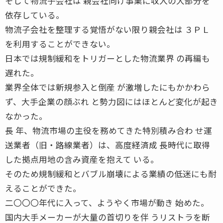
そして物流子会社は 親会社向け事業に収入の大部分を
依存している。
物流子会社を整理する覚悟がない限り親会社は ３ＰＬ
を利用することができない。
日本では規制緩和をトリガーとした物流業界 の再編も
遅れた。
業界全体では新規参入と倒産 が激増したにもかかわら
ず、大手企業の顔ぶれ と勢力図にはほとんど変化が起き
なかった。
長 年、物流市場の主役を務めてきた特別積み合わ せ運
送業者（旧・路線業者）は、高度経済成 長時代に取得
した拠点用地の含み資産を抱えて いる。
そのため規制緩和とバブル崩壊による業績の低迷にも耐
えることができた。
二〇〇〇年代に入って、ようやく市場が動き 始めた。
国内大手メーカーが大量の首切りを伴 うリストラを断