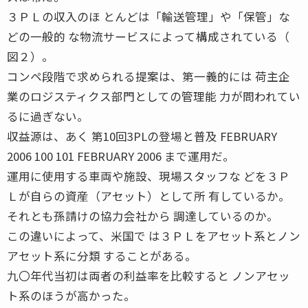
３ＰＬの収入のほ とんどは「輸送管理」や「保管」な
どの一般的 な物流サービスによって構成されている（
図２）。
コンペ段階で求められる提案は、第一義的には 荷主企
業のロジスティクス部門としての管理能 力が問われてい
るに過ぎない。
収益源は、あく 第10回3PLの登場と普及 FEBRUARY
2006 100 101 FEBRUARY 2006 まで運用だ。
運用に使用する車両や施設、現場スタッフな どを３Ｐ
Ｌが自らの資産（アセット）として所 有しているか。
それとも孫請けの協力会社から 調達しているのか。
この違いによって、米国で は３ＰＬをアセット系とノン
アセット系に分類 することがある。
九〇年代当初は両者の利益率を比較すると ノンアセッ
ト系のほうが高かった。