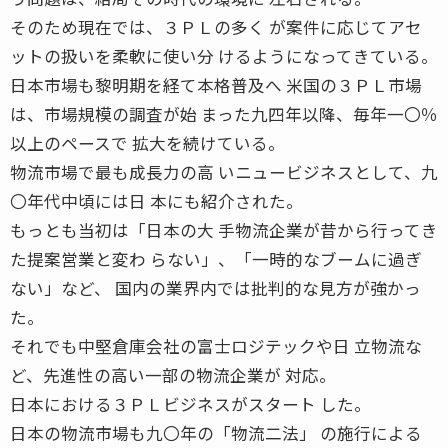
そのため現在では、３ＰＬの多く が案件に応じてアセ
ットの扱いを柔軟に使い分 けるようになってきている。
日本市場も黎明期を経て本格普及へ 米国の３ＰＬ市場
は、市場規模の調査が始 まった九四年以降、毎年一〇％
以上のペースで 拡大を続けている。
物流市場で最も成長力の高 いニュービジネスとして、九
〇年代中頃には日 本にも紹介された。
もっとも当初は「日本の大 手物流企業が昔から行ってき
た提案営業と変わ らない」、「一時的なブームに過ぎ
ない」など、 国内の業界内では批判的な見方が強かっ
た。
それでも中堅倉庫会社の富士ロジテックや日 立物流な
ど、先進性の高い一部の物流企業が 対応。
日本における３ＰＬビジネスがスタート した。
日本の物流市場も九〇年の「物流二法」 の施行による