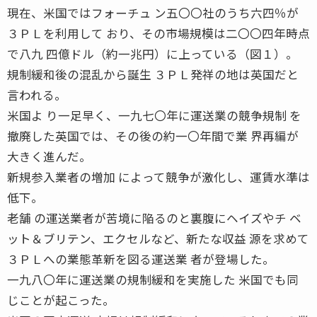
現在、米国ではフォーチュ ン五〇〇社のうち六四％が
３ＰＬを利用して おり、その市場規模は二〇〇四年時点
で八九 四億ドル（約一兆円）に上っている（図１）。
規制緩和後の混乱から誕生 ３ＰＬ発祥の地は英国だと
言われる。
米国よ り一足早く、一九七〇年に運送業の競争規制 を
撤廃した英国では、その後の約一〇年間で業 界再編が
大きく進んだ。
新規参入業者の増加 によって競争が激化し、運賃水準は
低下。
老舗 の運送業者が苦境に陥るのと裏腹にヘイズやチ ベ
ット＆ブリテン、エクセルなど、新たな収益 源を求めて
３ＰＬへの業態革新を図る運送業 者が登場した。
一九八〇年に運送業の規制緩和を実施した 米国でも同
じことが起こった。