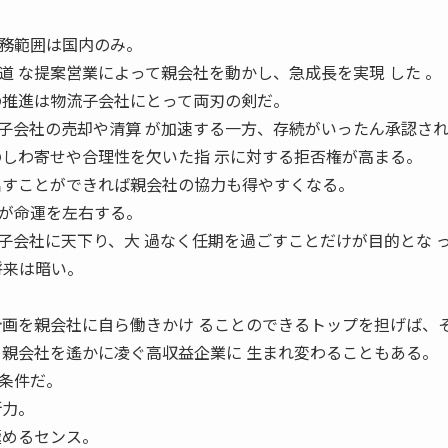
務範囲は国内のみ。
道 な提案営業によって親会社を動かし、急成長を実現 した 。
の推進は物流子会社にとって両刃の剣だ。
子会社の売却や清算 が加速する一方、存続がいったん承認さ
のしわ寄せや合理性を欠いた指 示に対する拒否権が高まる。
出すことができれば親会社の協力も得やすくなる。
が命運を左右する。
子会社に天下り、大 過なく任期を過ごすことだけが目的とな 
 は将来は暗い。
計画を親会社に自ら働きかけ ることのできるトップを担げば、
、親会社を遙かに凌ぐ高収益企業に 生まれ変わることもある。
条件だ。
断力。
極めるセンス。