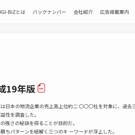
OGI-BIZとは
バックナンバー
会社紹介
広告掲載案内
成19年版
誌は日本の物流企業の売上高上位約二 〇〇〇社を対象に、過去
収益性を調査した。
その強さの秘訣を探ることが目的だ。
の勝ちパターンを紐解く三つのキ ーワードが浮上した。