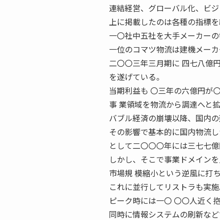
連結経営、グローバル化、ビジ
上に掲載したのは各種の指標を
一〇社中五社を大手メーカーの
一位のコマツ物流は建機メーカ
二〇〇三年三月期に 四七八億
を遂げている。
当期利益も 〇三年の六億円が
事 業領域を物流から調達へと
バブル経済の崩壊以降、国内の
その影響で基本的に国内物流し
として二〇〇〇年には三七七億
しかし、そこで事業ドメインを
市場規 模縮小という逆風に打
これに並行してリストラも実施
ピーク時には一〇 〇〇人近く
同時に情報システムの刷新など