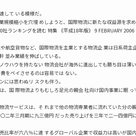
達して いる模様だ。
業規模縮小を穴埋 めしようと、国際物流に新たな収益源を求
8 500社ランキングを読む 特集 《平成18年版》 9 FEBRUARY 2006
連や航空貨物など、国際物流を主業とする物流企 業は日系荷主
軒 並み業績を伸ばしている。
ノウハウを持たない 物流会社が海外に進出しても勝ち目は薄
件費をペイさせるのは容易では ない。
ンには思わぬリ スクも伴う。
は、国 際物流よりもむしろ足元の親会 社向け国内事業に眠 っ
物流サービスは、そ れまで他の物流専業者に流れていた分の
、〇二年三月期に九三億円 だった売り上げを三年で二一四億円
売比率が六八％に達 するグローバル企業で収益力は高いが国