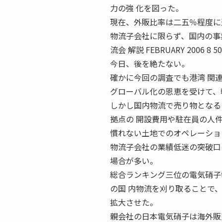
力の強 化を図った。
現在、外販比率は二五％程度に
物流子会社に限らず、国内の事
流会 解説 FEBRUARY 2006 
今日、後を絶たない。
確かに今回の調査でも港湾 関
グローバル化の恩恵を受けて、
しかし国内物流で売り物となる
拠点の 開設費用や駐在員の人
慣れない土地でのオペレーショ
物流子会社の業績低迷の突破口
場合が多い。
総合ランキング三位の電気硝子
の国 内物流を刈り取ることで
拡大させた。
親会社の日本電気硝子は海外販