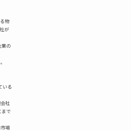
める物
 社が
企業の
い。
ている
親会社
にまで
内市場