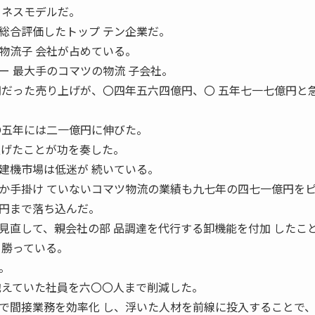
 ネスモデルだ。
総合評価したトップ テン企業だ。
物流子 会社が占めている。
ー 最大手のコマツの物流 子会社。
円だった売り上げが、〇四年五六四億円、〇 五年七一七億円と
〇五年には二一億円に伸びた。
拡げたことが功を奏した。
建機市場は低迷が 続いている。
か手掛け ていないコマツ物流の業績も九七年の四七一億円をピ
円まで落ち込んだ。
見直して、親会社の部 品調達を代行する卸機能を付加 したこ
ち勝っている。
。
抱えていた社員を六〇〇人まで削減した。
で間接業務を効率化 し、浮いた人材を前線に投入することで