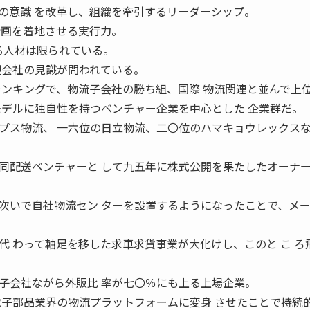
の意識 を改革し、組織を牽引するリーダーシップ。
計画を着地させる実行力。
る人材は限られている。
親会社の見識が問われている。
ランキングで、物流子会社の勝ち組、国際 物流関連と並んで上
モデルに独自性を持つベンチャー企業を中心とした 企業群だ。
プス物流、 一六位の日立物流、二〇位のハマキョウレックスな
同配送ベンチャーと して九五年に株式公開を果たしたオーナ
次いで自社物流セン ターを設置するようになったことで、メ
代 わって軸足を移した求車求貨事業が大化けし、このと こ ろ
子会社ながら外販比 率が七〇％にも上る上場企業。
電子部品業界の物流プラットフォームに変身 させたことで持続