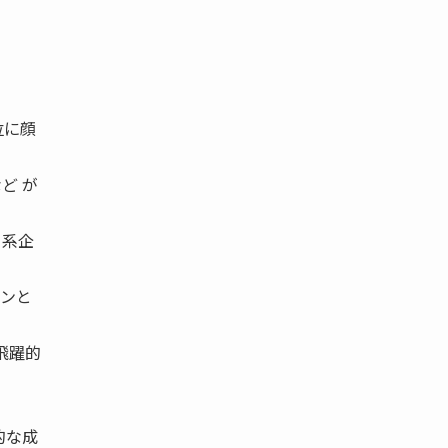
位に顔
ど が
ー系企
ーンと
飛躍的
的な成