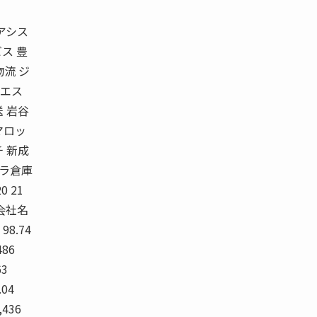
アシス
ス 豊
流 ジ
ウエス
 岩谷
マロッ
 新成
カラ倉庫
0 21
位 会社名
 98.74
486
63
.04
,436