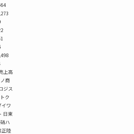
564
,273
9
22
51
5
,498
4
年度 売上高
カノ商
ラロジス
 トク
ダイワ
 日東
日硝ハ
共正陸