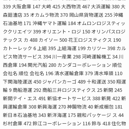
339 大阪倉庫 147 大崎 425 大西物流 467 大浜運輸 380 大
森廻漕店 35 オカムラ物流 370 岡山県貨物運送 255 沖縄
石油基地 171 沖縄ヤマト運輸 184 オムロンロジスティッ
ククリエイツ 399 オリエント・ロジ 150 オリンパスロジ
テックス カ 488 カイソー 500 花王ロジスティクス 190
カトーレック 6 上組 395 上組海運 199 カリツー 398 カル
ピス物流サービス 394 川一産業 298 河崎運輸機工 34 川
西倉庫 194 関光汽船 280 カンダコーポレーション 順位
会社名 順位 会社名 196 清水運輸倉庫 379 清水埠頭 110
下関海陸運送 450 ジャパンカーゴ 489 十和運送 350 翔運
輸 9 商船港運 292 商船三井ロジスティクス 25 新開 245
新開テイ・エス 491 新協オートサービス 388 新晃 422 新
興運輸倉庫 308 新興海運 270 神鋼物流 40 新成梱包 181
新日本石油基地 343 新洋海運 175 親和パッケージ ス 44
杉村倉庫 472 鈴江コーポレーション 116 鈴与 418 住化物