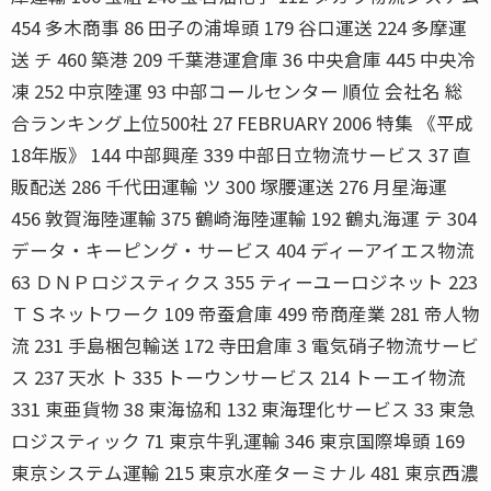
454 多木商事 86 田子の浦埠頭 179 谷口運送 224 多摩運
送 チ 460 築港 209 千葉港運倉庫 36 中央倉庫 445 中央冷
凍 252 中京陸運 93 中部コールセンター 順位 会社名 総
合ランキング上位500社 27 FEBRUARY 2006 特集 《平成
18年版》 144 中部興産 339 中部日立物流サービス 37 直
販配送 286 千代田運輸 ツ 300 塚腰運送 276 月星海運
456 敦賀海陸運輸 375 鶴崎海陸運輸 192 鶴丸海運 テ 304
データ・キーピング・サービス 404 ディーアイエス物流
63 ＤＮＰロジスティクス 355 ティーユーロジネット 223
ＴＳネットワーク 109 帝蚕倉庫 499 帝商産業 281 帝人物
流 231 手島梱包輸送 172 寺田倉庫 3 電気硝子物流サービ
ス 237 天水 ト 335 トーウンサービス 214 トーエイ物流
331 東亜貨物 38 東海協和 132 東海理化サービス 33 東急
ロジスティック 71 東京牛乳運輸 346 東京国際埠頭 169
東京システム運輸 215 東京水産ターミナル 481 東京西濃