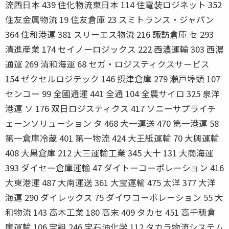
流西日本 439 住化物流東日本 114 住電装ロジネット 352
住友金属物流 19 住友倉庫 23 スミトランス・ジャパン
364 住和港運 381 スリーエス物流 216 諏訪倉庫 セ 293
清進産業 174 セイノーロジックス 222 西濃運輸 303 西濃
通運 269 清和海運 68 セガ・ロジスティクスサービス
154 ゼクセルロジテック 146 摂津倉庫 279 瀬戸埠頭 107
センコー 99 全國通運 441 全通 104 全農サイロ 325 泉洋
港運 ソ 176 双日ロジスティクス 417 ソニーサプライチ
ェーンソリューション タ 468 大一運送 470 第一港運 58
第一倉庫冷蔵 401 第一物流 424 大王紙運輸 70 大興運輸
408 大黒倉庫 212 大三運輸工業 345 大十 131 大商海運
393 ダイセー倉庫運輸 47 ダイトーコーポレーション 416
大東港運 487 大南運送 361 大宝運輸 475 太洋 377 大洋
海運 290 ダイレックス 75 ダイワコーポレーション 55 大
和物流 143 高木工業 180 高末 409 タカセ 451 高千穂倉
庫運輸 106 宝組 246 宝石油化学 112 タカラ物流システム