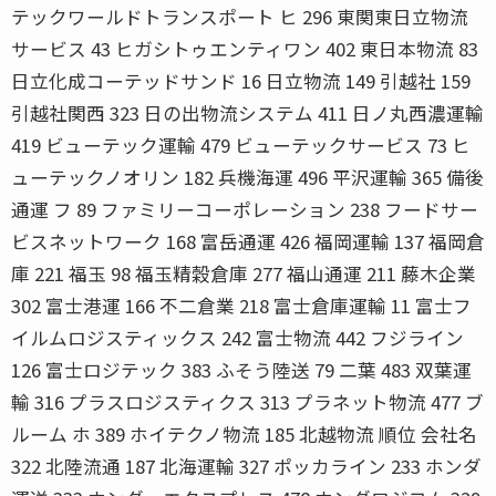
テックワールドトランスポート ヒ 296 東関東日立物流
サービス 43 ヒガシトゥエンティワン 402 東日本物流 83
日立化成コーテッドサンド 16 日立物流 149 引越社 159
引越社関西 323 日の出物流システム 411 日ノ丸西濃運輸
419 ビューテック運輸 479 ビューテックサービス 73 ヒ
ューテックノオリン 182 兵機海運 496 平沢運輸 365 備後
通運 フ 89 ファミリーコーポレーション 238 フードサー
ビスネットワーク 168 富岳通運 426 福岡運輸 137 福岡倉
庫 221 福玉 98 福玉精穀倉庫 277 福山通運 211 藤木企業
302 富士港運 166 不二倉業 218 富士倉庫運輸 11 富士フ
イルムロジスティックス 242 富士物流 442 フジライン
126 富士ロジテック 383 ふそう陸送 79 二葉 483 双葉運
輸 316 プラスロジスティクス 313 プラネット物流 477 ブ
ルーム ホ 389 ホイテクノ物流 185 北越物流 順位 会社名
322 北陸流通 187 北海運輸 327 ポッカライン 233 ホンダ