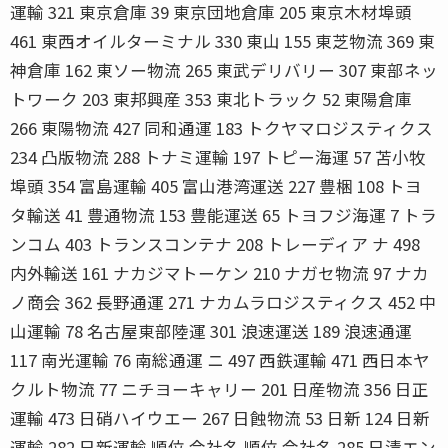
運輸 321 東京倉庫 39 東京団地倉庫 205 東京木材埠頭
461 東西オイルターミナル 330 東山 155 東芝物流 369 東
神倉庫 162 東ソー物流 265 東武デリバリー 307 東部ネッ
トワーク 203 東邦興産 353 東北トラック 52 東陽倉庫
266 東陽物流 427 同和通運 183 トクヤマロジスティクス
234 凸版物流 288 トナミ運輸 197 トピー海運 57 苫小牧
埠頭 354 富島運輸 405 富山港湾運送 227 豊梱 108 トヨ
タ輸送 41 豊通物流 153 豊能運送 65 トヨフジ海運 7 トラ
ンコム 403 トランスコンテナ 208 トレーディア ナ 498
内外輸送 161 ナカジマトーケン 210 ナガセ物流 97 ナカ
ノ商会 362 長野通運 271 ナカムラロジスティクス 452 中
山運輸 78 名古屋東部陸運 301 浪速運送 189 浪速通運
117 南光運輸 76 南総通運 ニ 497 西鉄運輸 471 西日本ヤ
クルト物流 77 ニチヨーキャリー 201 日産物流 356 日正
運輸 473 日硝ハイウエー 267 日蝕物流 53 日新 124 日新
運輸 282 日新運輸 順位 会社名 順位 会社名 285 日清エン