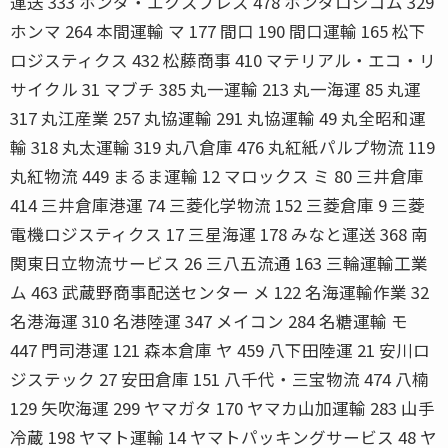
運送 333 ホンダ・エクスプレス 478 ホンダロジコム 329
ホンマ 264 本間運輸 マ 177 間口 190 間口運輸 165 松下
ロジスティクス 432 松藤商事 410 マテリアル・エコ・リ
サイクル 31 マブチ 385 丸一運輸 213 丸一海運 85 丸運
317 丸江産業 257 丸協運輸 291 丸協運輸 49 丸全昭和運
輸 318 丸太運輸 319 丸八倉庫 476 丸紅紙パルプ物流 119
丸紅物流 449 まるま運輸 12 マロックス ミ 80 三井倉庫
414 三井倉庫港運 74 三菱化学物流 152 三菱倉庫 9 三菱
電機ロジスティクス 17 三星海運 178 みなと運送 368 南
関東日立物流サービス 26 三八五流通 163 三輪運輸工業
ム 463 武蔵野商事配送センター メ 122 名海運輸作業 32
名港海運 310 名港陸運 347 メイコン 284 名糖運輸 モ
447 門司港運 121 森本倉庫 ヤ 459 八下田陸運 21 安川ロ
ジステック 27 安田倉庫 151 八千代・三宝物流 474 八楠
129 矢吹海運 299 ヤマガタ 170 ヤマカ山加運輸 283 山手
冷蔵 198 ヤマト運輸 14 ヤマトパッキングサービス 48 ヤ