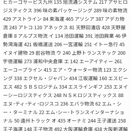
ヒカーゴサービス九州 135 旭流通システム 217 アサヒロ
ジスティクス 396 味の素パッケージング 289 味の素物流
429 アストライン 84 東海運 465 アソシア 387 アデカ物
流 243 アトコ 120 アネックス 81 天野回漕店 428 天野屋
倉庫 8 アルプス物流 イ 134 池田運輸 391 池田興業 46 伊
勢湾海運 421 板橋運送 206 一宮運輸 251 イトー急行 45
イヌイ建物 29 岩谷物流 ウ 240 上野トランステック 200
宇徳運輸 273 浦和中央倉庫 エ 142 エーアイティー 261
エーコープライン 415 エア・ウォーター物流 123 エクシ
ング 338 エクセル・ジャパン 434 江坂運輸 160 エスビー
エス 482 ＳＢＳロジテム 334 エスラインギフ 253 エヌイ
ーシーロジスティクス 248 ＮＳＫロジスティックス 88
エヌ･ティ･ティ･ロジスコ 236 エバラ物流 62 エム・シ
ー・ターミナル 22 エム･シー･トランスインターナショ
ナル 50 遠州トラック オ 435 オーナミ 244 王子運送 258
王子海運 148 王子物流 492 大阪運輸倉庫 438 大阪新運輸