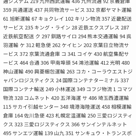
通システム 219 九州西武運輸 436 九州流通 92 京義倉庫
359 共通運送 437 共同物流サービス 332 京都ヤマト運輸
61 旭新運輸 67 キョクレイ 102 キリン物流 357 近畿配送
サービス 235 キング・ライン 28 近鉄エクスプレス 287
近鉄航空配送 ク 297 釧路サイロ 294 熊本交通運輸 94 呉
羽運輸 ケ 312 軽急便 262 ケイヒン 202 京葉日立物流サ
ービス 372 京葉流通倉庫 コ 341 コイケ 430 航空集配サ
ービス 464 合通 306 甲南埠頭 54 鴻池運輸 412 光明 480
神山運輸 490 興菱梱包運輸 263 コカ・コーラウエストジ
ャパンロジスティクス 24 国際コンテナターミナル 337
国際コンテナ輸送 249 小林運送 349 コフジ物流 1 コマツ
物流 328 コムネット 420 五洋海運 サ 486 埼玉西濃運輸
115 サカイ引越センター 348 境港海陸運送 458 相模運輸
倉庫 164 佐川急便 423 札幌定温運輸 250 三愛ロジスティ
クス 323 三愛ロジスティクス 366 サンインテルネット
495 サンエツ運輸 139 山九 351 サンキュウ・トランスポ