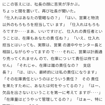
にこの答えには、社長の顔に苦笑が浮かぶ。
ちょっと間を置いて、再び社長が聞いた。
「仕入れはあなたの管轄なの？」 「はい、営業と物流
以外のもろもろを担当してい ます」 「仕入れはもろも
ろですか‥‥まあ、いいですけど、 仕入れの責任者とい
うことは、在庫もあなたの責 任ね？」 「いえ、仕入れ
担当とはいっても、実際は、営業 の連中やセンター長と
相談しながらやってますの で‥‥それに、営業は計画通
り売ってくれません ので、在庫につ いて責任は持てま
せん」 「それじゃ、在庫は誰の責任なの？ 支店
長？」 「は、はい、最終的には私の責任になります」
「その在庫責任というのはどういう責任？ その 責任
を果たすために、あなたは何をやってるの？」 「はー、
欠品を出さないということを第一に考えて ますが‥‥」
「在庫量はどうやって管理してるの？」 「はぁー、特に