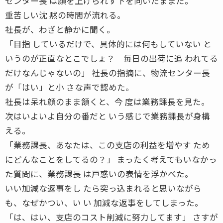
センター長 は顔を上げられず下を向いたままだ。
重苦しい沈 黙の時間が流れる。
社長が、わざと静かに聞く。
「目指 しているだけで、具体的には何もしていない と
いうのが正直なとこでしょ？ 毎日の出荷に追 われてる
だけなんじゃないの」 社長の指摘に、物流センター長
が「はい」と小 さな声で認めた。
社長は呆れ顔のまま頷くと、今 度は業務課長を見た。
次はいよいよ自分の番だと いう感じで業務課長が身構
える。
「業務課長、あなたは、この支店の利益を増やす ため
にどんなことをしてるの？」 まったく考えてもいなかっ
た質問に、業務課長 は戸惑いの表情を浮かべた。
いい加減な返事をし たら突っ込まれると思いながら
も、なぜかつい、い い 加減な返事をしてしまった。
「は、はい、支店のコスト削減に努力してます」 さすが