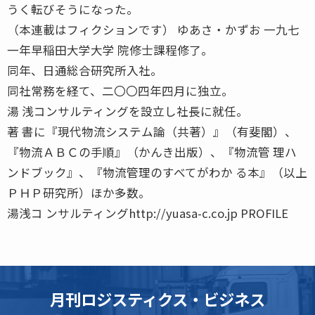
うく転びそうになった。
（本連載はフィクションです） ゆあさ・かずお 一九七
一年早稲田大学大学 院修士課程修了。
同年、日通総合研究所入社。
同社常務を経て、二〇〇四年四月に独立。
湯 浅コンサルティングを設立し社長に就任。
著 書に『現代物流システム論（共著）』（有斐閣）、
『物流ＡＢＣの手順』（かんき出版）、『物流管 理ハ
ンドブック』、『物流管理のすべてがわか る本』（以上
ＰＨＰ研究所）ほか多数。
湯浅コ ンサルティングhttp://yuasa-c.co.jp PROFILE
月刊ロジスティクス・ビジネス