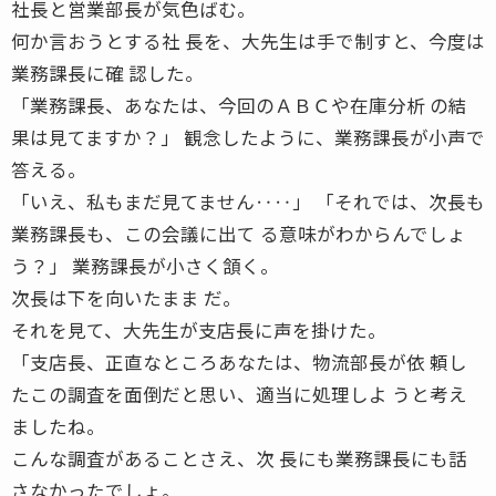
社長と営業部長が気色ばむ。
何か言おうとする社 長を、大先生は手で制すと、今度は
業務課長に確 認した。
「業務課長、あなたは、今回のＡＢＣや在庫分析 の結
果は見てますか？」 観念したように、業務課長が小声で
答える。
「いえ、私もまだ見てません‥‥」 「それでは、次長も
業務課長も、この会議に出て る意味がわからんでしょ
う？」 業務課長が小さく頷く。
次長は下を向いたまま だ。
それを見て、大先生が支店長に声を掛けた。
「支店長、正直なところあなたは、物流部長が依 頼し
たこの調査を面倒だと思い、適当に処理しよ うと考え
ましたね。
こんな調査があることさえ、次 長にも業務課長にも話
さなかったでしょ。