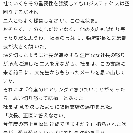
社でいくらその重要性を強調してもロジスティク スは空
回りするだけね。
二人ともよく認識しなさ い、この現状を。
おそらく、この支店だけでなく、 他の支店も似たり寄
ったりだと思うわ」 社長の言葉 に、物流部長と営業部
長が大きく頷 いた。
堰を切ったように社長が追及する 温厚な女社長の怒り
が頂点に達した 二人を見ながら、社長は、この支店に
来る前日 に、大先生からもらったメールを思い出して
いた。
それには『今度のヒアリングで怒りたいことがあ った
ら、思い切り怒って結構』とあった。
社長は 意を決したように福岡支店の連中を見た。
「次長、正直に答えなさい。
今年度の売上目標は 達成できますか？」 指名された次
長が、恐る恐るという感じで社長 の顔を見る。