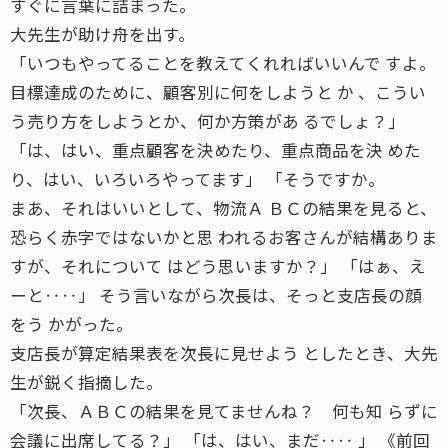
すぐに言葉に詰まった。
大先生が助け舟を出す。
「いつもやってることを教えてくれればいいんで すよ。
目標達成のために、顧客別に何をしようと か 、こうい
う売り方をしようとか、何か方策があ るでしょ？」
「は、はい、重点顧客を決めたり、重点商品を決 めた
り、はい、いろいろやってます」 「そうですか。
まあ、それはいいとして、物流Ａ ＢＣの結果を見ると、
恐らく赤字ではないかと思 われるお客さんが結構ありま
すが、それについて はどう思いますか？」 「はぁ、え
ーと‥‥」 そう言いながら次長は、そっと支店長の顔
をう かがった。
支店長が算定結果表を次長に見せよう としたとき、大先
生が鋭く指摘した。
「次長、ＡＢＣの結果を見てませんね？ 何も知 らずに
会議に出席してる？」 「は、はい、まだ‥‥ 」 《前回