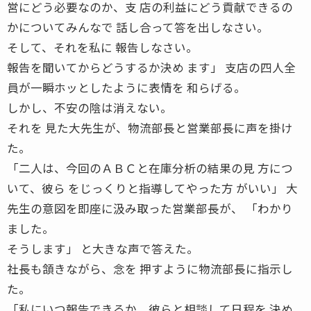
営にどう必要なのか、支 店の利益にどう貢献できるの
かについてみんなで 話し合って答を出しなさい。
そして、それを私に 報告しなさい。
報告を聞いてからどうするか決め ます」 支店の四人全
員が一瞬ホッとしたように表情を 和らげる。
しかし、不安の陰は消えない。
それを 見た大先生が、物流部長と営業部長に声を掛け
た。
「二人は、今回のＡＢＣと在庫分析の結果の見 方につ
いて、彼ら をじっくりと指導してやった方 がいい」 大
先生の意図を即座に汲み取った営業部長が、 「わかり
ました。
そうします」 と大きな声で答えた。
社長も頷きながら、念を 押すように物流部長に指示し
た。
「私にいつ報告できるか、彼らと相談して日程を 決め