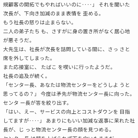
規顧客の開拓でもやればいいのに‥‥」 それを聞いた
次長が、下向き加減のまま表情を 歪める。
もう社長の怒りは止まらない。
二人の弟子たち も、さすがに身の置き所がなく居心地
が悪そうだ。
大先生は、社長が次長を詰問している間に、さっ さと
席を外してしまった。
また応接室に、 たばこ を喫いに行ったようだ。
社長の追及が続く。
「センター長、あなたは物流センターをどうしよ うと
思ってるの？」 今度は矛先が物流センター長に向った。
センタ ー長が答を絞り出す。
「はい、えー、サービスの向上とコストダウンを 目指
してますが‥‥」 あまりにもいい加減な返事に呆れた社
長が、じ っと物流センター長の顔を見つめる。