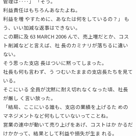
管理は‥‥」 「そう。
利益責任はもちろんあなたよね。
利益を増 やすために、あなたは何をしているの？」 も
う、いい加減な返事はできない。
この期に及 63 MARCH 2006 んで、売上増だとか、コス
ト削減などと言えば、社 長のカミナリが落ちるに違い
ない。
そう思った支店 長はついに黙ってしまった。
社長も何も言わず、う つむいたままの支店長たちを見て
いる。
そこにいる 全員が沈黙に耐え切れなくなった頃、社長
が厳し く言い放った。
「結局、ここにいる誰も、支店の業績を上げるた めの
マネジメントなど何もしていないってことね。
営業の連中が動いて売り上げをあげ、コストはか かるだ
けかかって、結果として利益や損失が生ま れる。