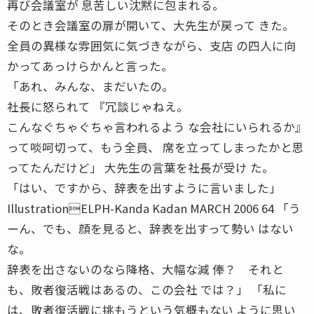
再び会議室が 息苦しい沈黙に包まれる。
そのとき会議室の扉が開いて、大先生が戻って きた。
全員の異様な雰囲気に気づきながら、支店 の四人に向
かってあっけらかんと言った。
「あれ、みんな、まだいたの。
社長に怒られて 『冗談じゃねえ。
こんなぐちゃぐちゃ言われるよう な会社にいられるか』
って啖呵切って、もう全員、 席を立ってしまったかと思
ってたんだけど」 大先生の言葉を社長が受け た。
「はい、ですから、辞表を出すように言いました」
IllustrationELPH-Kanda Kadan MARCH 2006 64 「う
ーん、でも、顔を見ると、辞表を出すって勢い はない
な。
辞表を出さないのなら降格、大幅な減 俸？ それと
も、敗者復活戦はあるの、この会社 では？」 「私に
は、敗者復活戦に挑もうという気概もない ように思い