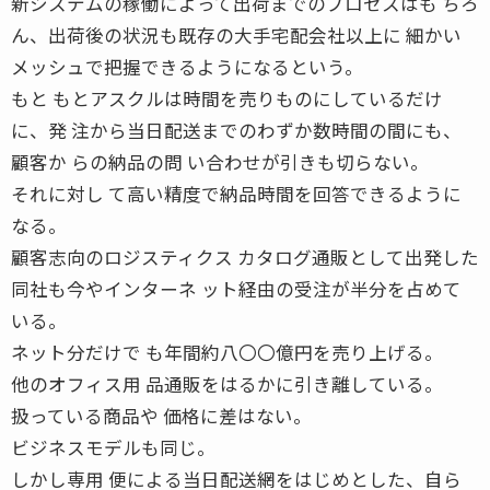
新システムの稼働によって出荷までのプロセスはも ちろ
ん、出荷後の状況も既存の大手宅配会社以上に 細かい
メッシュで把握できるようになるという。
もと もとアスクルは時間を売りものにしているだけ
に、発 注から当日配送までのわずか数時間の間にも、
顧客か らの納品の問 い合わせが引きも切らない。
それに対し て高い精度で納品時間を回答できるように
なる。
顧客志向のロジスティクス カタログ通販として出発した
同社も今やインターネ ット経由の受注が半分を占めて
いる。
ネット分だけで も年間約八〇〇億円を売り上げる。
他のオフィス用 品通販をはるかに引き離している。
扱っている商品や 価格に差はない。
ビジネスモデルも同じ。
しかし専用 便による当日配送網をはじめとした、自ら