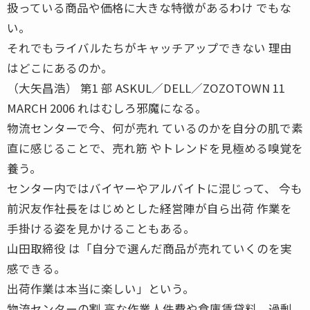
扱っている商品や価格に大きな特徴があるわけ でもな
い。
それでもライバルたちがキャッチアップできない 理由
はどこにあるのか。
（大矢昌浩） 第1 部 ASKUL／DELL／ZOZOTOWN 11
MARCH 2006 れはむしろ邪魔になる。
物流センターで今、何が売れ ているのかを自分の肌で素
直に感じることで、売れ筋 やトレンドを見極める嗅覚を
養う。
センター内ではバイヤーやアルバイトに混じって、 今も
前沢友作社長をはじめとした経営陣が自ら出荷 作業を
手掛ける姿を見かけることもある。
山田取締役 は「自分で選んだ商品が売れていくのを実
感できる。
出荷作業は本当に楽しい」という。
物流センターの割 高な作業人件費や倉庫賃貸料、過剰