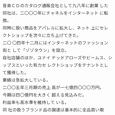
音楽ＣＤのカタログ通販会社として九八年に創業 した
同社は、二〇〇〇年にチャネルをインターネット に転
換。
同時に扱い商品をアパレルに拡大し、ネット 上にセレ
クトショップを次々に立ち上げてきた。
二〇 〇四年十二月にはインターネットのファッション
街と して「ゾゾタウン」を設立。
自社店舗のほか、ユナイ テッドアローズやビームス、シ
ップスといった有力セ レクトショップをテナントとし
て獲得した。
業績は急拡大している。
二〇〇五年三月期の売上 高が一七億四〇〇〇万円。
今期は四〇億円を大きく 超える見込みだ。
利益率も高水準を維持して いる。
同 社の扱うブランド品の調達は基本的に全品買い取