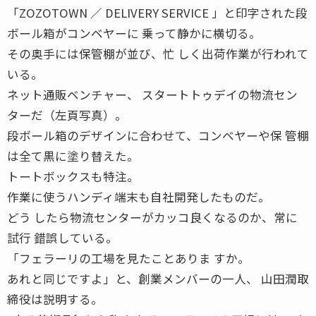
「ZOZOTOWN ／ DELIVERY SERVICE 」と印字された段
ボール箱がコンベヤーに 乗って静かに横切る。
その奥手には保管棚が並び、忙 しく出荷作業が行われて
いる。
ネット通販ベンチャー、 スタートトゥデイの物流セン
ターだ（左頁写真）。
段ボール箱のデザインに合わせて、コンベヤーや保 管棚
は全て黒に塗り替えた。
トートボックスも特注。
作業に使うハンディ端末も自社開発したものだ。
どう したら物流センターがカッコ良くなるのか、常に
試行 錯誤している。
「フェラーリの工場を見たことありま すか。
あれと同じですよ」と、創業メンバーの一人、 山田潤取
締役は説明する。