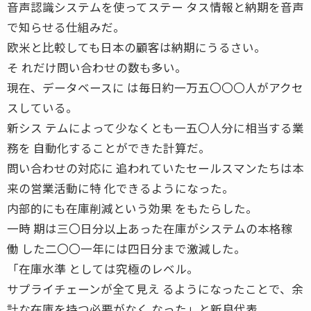
音声認識システムを使ってステー タス情報と納期を音声
で知らせる仕組みだ。
欧米と比較しても日本の顧客は納期にうるさい。
そ れだけ問い合わせの数も多い。
現在、データベースに は毎日約一万五〇〇〇人がアクセ
スしている。
新シス テムによって少なくとも一五〇人分に相当する業
務を 自動化することができた計算だ。
問い合わせの対応に 追われていたセールスマンたちは本
来の営業活動に特 化できるようになった。
内部的にも在庫削減という効果 をもたらした。
一時 期は三〇日分以上あった在庫がシステムの本格稼
働 した二〇〇一年には四日分まで激減した。
「在庫水準 としては究極のレベル。
サプライチェーンが全て見え るようになったことで、余
計な在庫を持つ必要がなく なった」と新良代表。