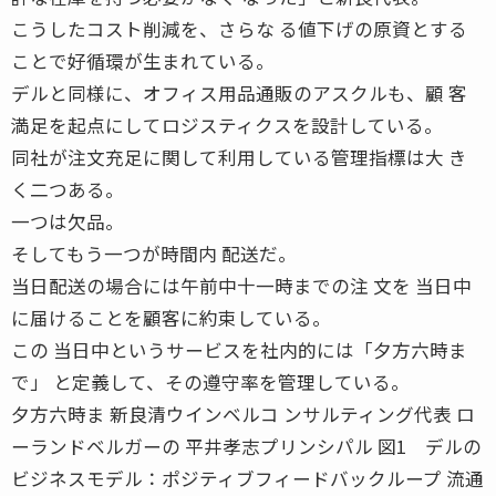
こうしたコスト削減を、さらな る値下げの原資とする
ことで好循環が生まれている。
デルと同様に、オフィス用品通販のアスクルも、顧 客
満足を起点にしてロジスティクスを設計している。
同社が注文充足に関して利用している管理指標は大 き
く二つある。
一つは欠品。
そしてもう一つが時間内 配送だ。
当日配送の場合には午前中十一時までの注 文を 当日中
に届けることを顧客に約束している。
この 当日中というサービスを社内的には「夕方六時ま
で」 と定義して、その遵守率を管理している。
夕方六時ま 新良清ウインベルコ ンサルティング代表 ロ
ーランドベルガーの 平井孝志プリンシパル 図1 デルの
ビジネスモデル：ポジティブフィードバックループ 流通