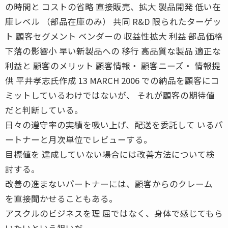
の時間と コストの省略 直接販売、拡大 製品開発 低い在
庫レベル （部品在庫のみ） 共同 R&D 限られたターゲッ
ト 顧客セグメント ベンダーの 収益性拡大 利益 部品価格
下落の影響小 早い新製品への 移行 高品質な製品 適正な
利益と 顧客のメリット 顧客情報・ 顧客ニーズ・ 情報提
供 平井孝志氏作成 13 MARCH 2006 での納品を顧客にコ
ミットしているわけではないが、 それが顧客の期待値
だと判断している。
日々の遵守率の実績を吸い上げ、配送を委託して いるパ
ートナーと月次単位でレビューする。
目標値を 達成していない場合には改善方法について検
討する。
改善の進まないパートナーには、顧客からのクレーム
を直接聞かせることもある。
アスクルのビジネスを理 屈ではなく、身体で感じてもら
いたいという狙いだ。