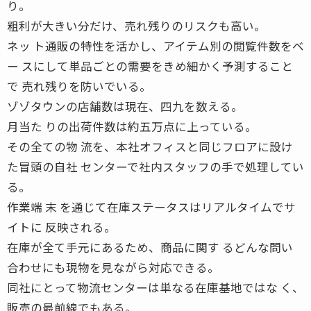
り。
粗利が大きい分だけ、売れ残りのリスクも高い。
ネッ ト通販の特性を活かし、アイテム別の閲覧件数をベ
ー スにして単品ごとの需要をきめ細かく予測すること
で 売れ残りを防いでいる。
ゾゾタウンの店舗数は現在、四九を数える。
月当た りの出荷件数は約五万点に上っている。
その全ての物 流を、本社オフィスと同じフロアに設け
た冒頭の自社 センターで社内スタッフの手で処理してい
る。
作業端 末 を通じて在庫ステータスはリアルタイムでサ
イトに 反映される。
在庫が全て手元にあるため、商品に関す るどんな問い
合わせにも現物を見ながら対応できる。
同社にとって物流センターは単なる在庫基地ではな く、
販売の最前線でもある。