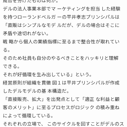
成否を分けたものは何か。
デルの法人事業本部でマ ーケティングを担当 した経験
を持つローランドベルガ ーの平井孝志プリンシパルは
「直販はシンプルなモデ ルだが、デルの場合はそこに
矛盾や途切れがない。
戦 略から個人の業績指標に至るまで整合性が取れてい
る。
そのため社員も自分のやるべきことをハッキリと理解
できる。
それが好循環を生み出している」という。
経営原則が組織を貫徹 図１は平井プリンシパルが作成
したデルモデルの基 本構造だ。
「直接販売、拡大」を出発点として「適正 な利益と顧
客のメリット」に至るプロセスがロジック の積み重ね
によって循環している。
それぞれの立場で、 このサイクルを回すことがデルのス