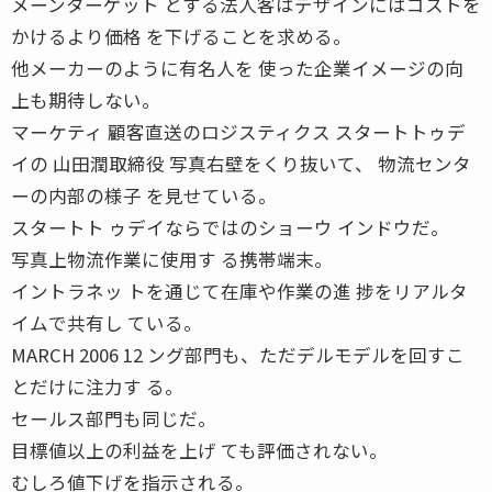
メーンターゲット とする法人客はデザインにはコストを
かけるより価格 を下げることを求める。
他メーカーのように有名人を 使った企業イメージの向
上も期待しない。
マーケティ 顧客直送のロジスティクス スタートトゥデ
イの 山田潤取締役 写真右壁をくり抜いて、 物流センタ
ーの内部の様子 を見せている。
スタートト ゥデイならではのショーウ インドウだ。
写真上物流作業に使用す る携帯端末。
イントラネッ トを通じて在庫や作業の進 捗をリアルタ
イムで共有し ている。
MARCH 2006 12 ング部門も、ただデルモデルを回すこ
とだけに注力す る。
セールス部門も同じだ。
目標値以上の利益を上げ ても評価されない。
むしろ値下げを指示される。