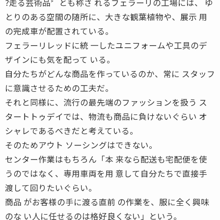
?走る芸術品〞とも称さ れるフェラーリの工場には、 ゆ
とりのある空間の随所に、大きな観葉植物や、展示 用
の完成車が配置されている。
フェラーリレッドに統 一したユニフォームや工具のデ
ザインにも気を配って いる。
自分たちがどんな商品を作っているのか、常に スタッフ
に意識させるための工夫だ。
それと同様に、流行の最先端のファッションを扱う ス
タートトゥデイでは、物流も商品に負けないぐらい オ
シャレであるべきだと考えている。
そのためアウト ソーシングはできない。
センター作業はもちろん「本 来なら配送も宅配便を使
うのではなく、専用車両を用 意して自分たちで直接手
渡して回りたいぐらい。
商品 がお客様の手に渡る直前 の作業を、服に全く興味
のな い人に任せるのは格好良くない」という。