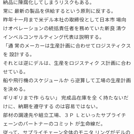
納品に陳腐化してしまうリスクもある。
常に 最新の製品を供給するという原則に反する。
昨年十一月まで米デル本社の取締役として日本市 場向
けオペレーションの統括責任者を務めていた新良 清ウ
インベルコンサルティング代表は説明する。
「通 常のメーカーは生産計画に合わせてロジスティクス
を 設計する。
それとは逆にデルは、生産をロジスティク ス計画に合わ
せている。
船や飛行機のスケジュールか ら逆算して工場の生産計画
を決める。
ギリギリまで作 らない」 完成品在庫を全 く持たないだ
けに、納期を遵守する のは容易ではない。
部材の調達先や組立工場、３Ｐ Ｌといったサプライチ
ェーンのパートナーのコミット が生命線だ。
従って、サプライチェーン全体のモニタ リングがデルの