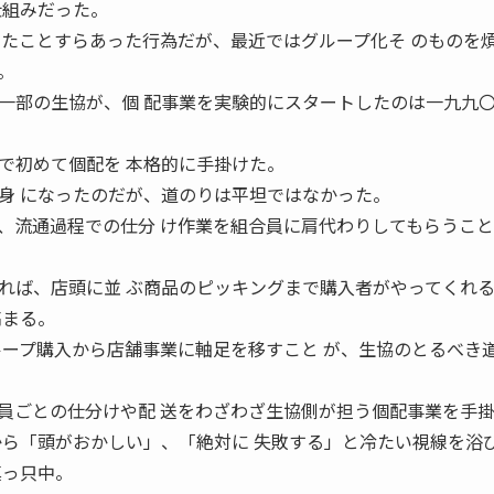
仕組みだった。
いたことすらあった行為だが、最近ではグループ化そ のものを
。
一部の生協が、個 配事業を実験的にスタートしたのは一九九
で初めて個配を 本格的に手掛けた。
身 になったのだが、道のりは平坦ではなかった。
、流通過程での仕分 け作業を組合員に肩代わりしてもらうこ
れば、店頭に並 ぶ商品のピッキングまで購入者がやってくれ
高まる。
ループ購入から店舗事業に軸足を移すこと が、生協のとるべき
員ごとの仕分けや配 送をわざわざ生協側が担う個配事業を手
から「頭がおかしい」、「絶対に 失敗する」と冷たい視線を浴
真っ只中。