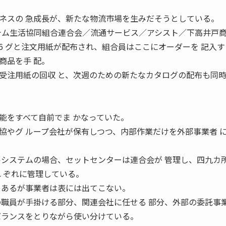
ネスの 急成長が、新たな物流市場を生みだそうとしている。
ステム生活協同組合連合会／流通サービス／アシスト／下高井戸
 2006 グと注文用紙が配布され、組合員はここにオーダーを 記入
商品を手 配。
受注用紙の回収 と、次週のための新たなカタログの配布も同
能をすべて自前でま かなっていた。
協やグ ループ会社が保有しつつ、内部作業だけを外部事業者 
ルシステムの場合、セットセンターは連合会が 管理し、四九カ
れ ぞれに管理している。
 あるが事業者は表には出てこない。
の職員が手掛ける部分、関連会社に任せる 部分、外部の委託事
バランスをとりながら使い分けている。