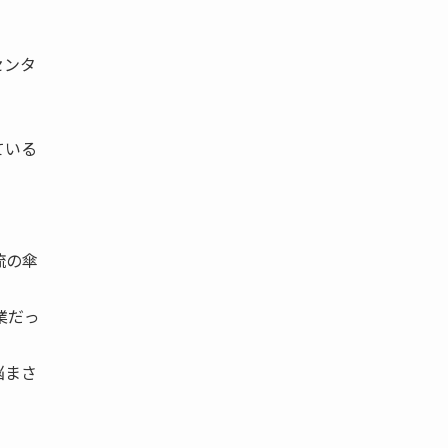
センタ
ている
流の傘
業だっ
悩まさ