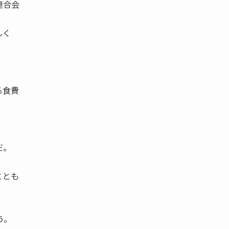
連合会
んく
る食費
だ。
ととも
。
う。