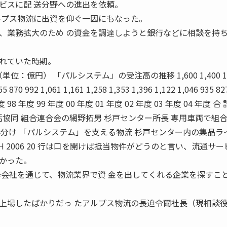
ビスに配 送分野への進出を依頼。
ルプス物流に出資を仰ぐ一因にもなった。
、業務拡大のため の資金を調達しようと銀行などに相談を持
れていた時期。
位：億円） 「パルシステム」の受注高の推移 1,600 1,400 1,
55 870 992 1,061 1,161 1,258 1,353 1,396 1,122 1,046 935 82
7 年度 98 年度 99 年度 00 年度 01 年度 02 年度 03 年度 04 年度 合
活協同 組合連合会の網野拓男 杉戸センター所長 専用車両で組
分け 「パルシステム」を支える物流 杉戸センター内の集品ラ
H 2006 20 行は口を開けば抵当物件がどうのと言い、流通サー
かった。
券会社を通じて、物流業界で資 金を出してくれる企業を探すこ
上場したばかりだっ たアルプス物流の長迫令爾社長（現相談