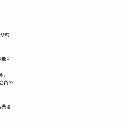
い悲鳴
機能に
る。
合員の
消費者