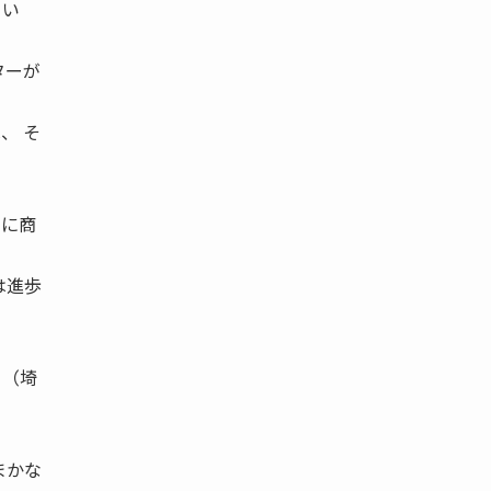
てい
ターが
、 そ
とに商
は進歩
」（埼
まかな