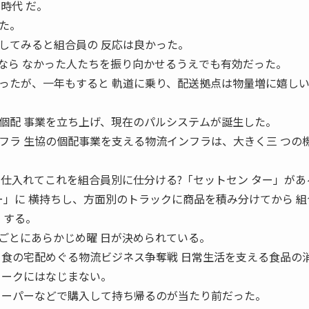
時代 だ。
た。
してみると組合員の 反応は良かった。
なら なかった人たちを振り向かせるうえでも有効だった。
ったが、一年もすると 軌道に乗り、配送拠点は物量増に嬉し
個配 事業を立ち上げ、現在のパルシステムが誕生した。
フラ 生協の個配事業を支える物流インフラは、大きく三 つの
を仕入れてこれを組合員別に仕分ける?「セットセン ター」があ
ー」に 横持ちし、方面別のトラックに商品を積み分けてから 組
」する。
ごとにあらかじめ曜 日が決められている。
 食の宅配めぐる物流ビジネス争奪戦 日常生活を支える食品の
ワークにはなじまない。
 ーパーなどで購入して持ち帰るのが当たり前だった。