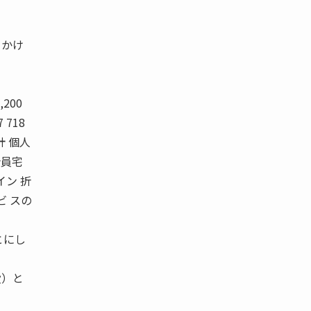
ちかけ
200
7 718
 計 個人
合員宅
イン 折
ビ スの
とにし
役）と