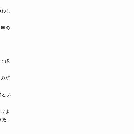
煩わし
〇年の
とで成
るのだ
道とい
掛けよ
びた。