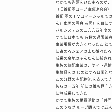
なかでも先頭をひた走るのが、
（旧首都圏コープ事業連合会）
首都 圏のＴＶコマーシャルで
ん」車両の写真 参照）を目に
パルシステムの二〇〇四年度の
すでに日本でも 有数の通販業
事業規模が大きくなったこ と
に占めるシェアはまだ微々たる 
成長の余地はふんだんに残され
生協の個配事業は、ヤマト運輸
生鮮品をは じめとする日常的
この分野の宅配物流 を支えて
彼らは一五年 前には誰も見向
に急成長してきた。
かつて生協の購買活動は「共同
このうちグ ループ購入では五