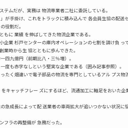
ステムだが、実務は 物流専業者二社に委託している。
ス」が手掛け、これをトラックに積み込んで 各会員生協の配送
」の役割だ。
ともに 業績 を伸ばしてきた物流企業である。
小企業 杉戸センターの庫内オペレーションの七割を請け負 っ
創業時から生 協とともに歩んできた。
約一四九億円（前期比八・三％増）。
、一度も赤字なしという堅実な企業である（囲み記事参照）。
 ったく畑違いで電子部品の物流を専門としているアル プス物
〞をキャッチフレー ズにするほど、流通加工に軸足をおいた企
業の急成長によって配 送業者の車両拡大が追いつかない状況に
ンフラの再整備が 急務だった。