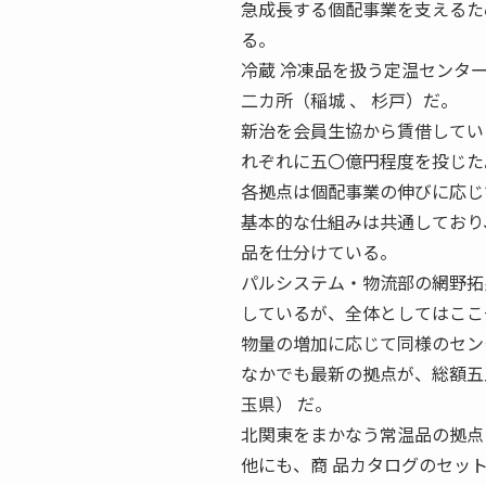
急成長する個配事業を支えるた
る。
冷蔵 冷凍品を扱う定温センタ
二カ所（稲城 、 杉戸）だ。
新治を会員生協から賃借してい
れぞれに五〇億円程度を投じた
各拠点は個配事業の伸びに応じ
基本的な仕組みは共通しており
品を仕分けている。
パルシステム・物流部の網野拓
しているが、全体としてはここ
物量の増加に応じて同様のセン
なかでも最新の拠点が、総額五
玉県） だ。
北関東をまかなう常温品の拠点
他にも、商 品カタログのセッ