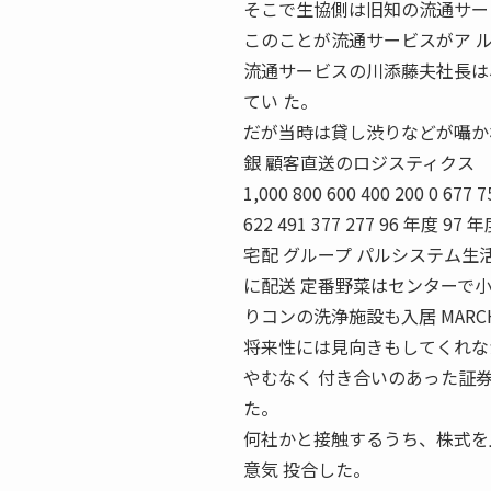
そこで生協側は旧知の流通サー
このことが流通サービスがア 
流通サービスの川添藤夫社長は
てい た。
だが当時は貸し渋りなどが囁か
銀 顧客直送のロジスティクス （単
1,000 800 600 400 200 0 677 7
622 491 377 277 96 年度 9
宅配 グループ パルシステム生
に配送 定番野菜はセンターで小
りコンの洗浄施設も入居 MARC
将来性には見向きもしてくれな
やむなく 付き合いのあった証
た。
何社かと接触するうち、株式を
意気 投合した。