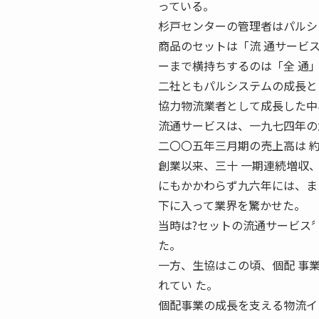
っている。
杉戸センターの管理者はパルシ
商品のセットは「流 通サービ
ーまで横持ちするのは「全 通
二社ともパルシステムの成長と
協力物流業者として成長した中
流通サービスは、一九七四年の
二〇〇五年三月期の売上高は 
創業以来、三十 一期連続増収
にもかかわらず九六年には、ま
下に入って業界を驚かせた。
当時は?セットの流通サービス
た。
一方、生協はこの頃、個配 事
れてい た。
個配事業の成長を支える物流イ