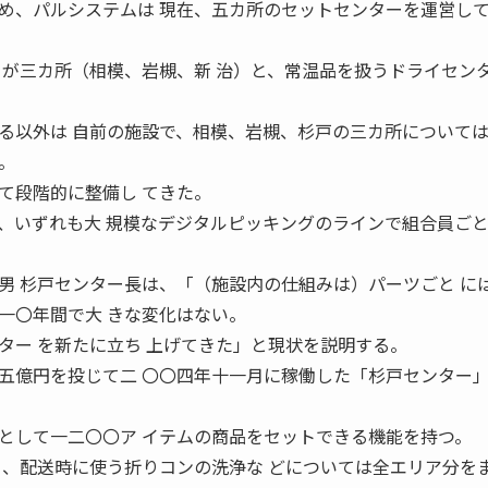
め、パルシステムは 現在、五カ所のセットセンターを運営し
ーが三カ所（相模、岩槻、新 治）と、常温品を扱うドライセン
る以外は 自前の施設で、相模、岩槻、杉戸の三カ所については
。
て段階的に整備し てきた。
、いずれも大 規模なデジタルピッキングのラインで組合員ご
男 杉戸センター長は、「（施設内の仕組みは）パーツごと に
一〇年間で大 きな変化はない。
ター を新たに立ち 上げてきた」と現状を説明する。
五億円を投じて二 〇〇四年十一月に稼働した「杉戸センター
として一二〇〇ア イテムの商品をセットできる機能を持つ。
ト、配送時に使う折りコンの洗浄な どについては全エリア分を