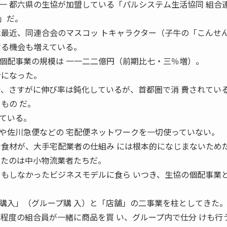
一 都六県の生協が加盟している「パルシステム生活協同 組合
」だ。
は最近、同連合会のマスコッ トキャラクター（子牛の「こんせ
する機会も増えている。
個配事業の規模は 一一二二億円（前期比七・三％増）。
者になった。
で、さすがに伸び率は鈍化しているが、首都圏で消 費されてい
もの だ。
ている。
や佐川急便などの 宅配便ネットワークを一切使っていない。
な食材が、大手宅配業者の仕組み には根本的になじまないため
きたのは中小物流業者たちだ。
きもしなかったビジネスモデルに食ら いつき、生協の個配事業
購入」（グループ購 入）と「店舗」の二事業を柱としてきた
人程度の組合員が一緒に商品を買 い、グループ内で仕分 けも行