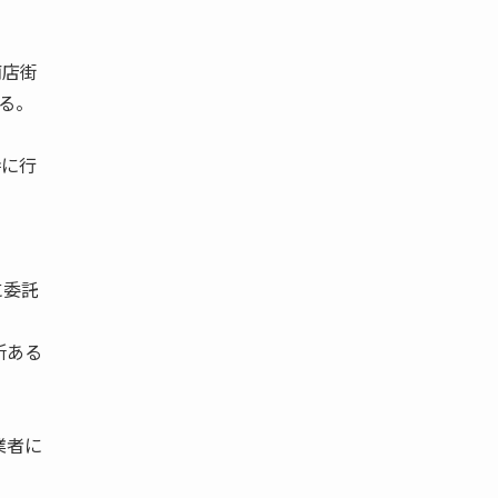
商店街
する。
時に行
に委託
所ある
業者に