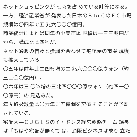
ネットショッピングが 七％を占 めている計算になる。
一方、経済産業省が 発表した日本のＢ to ＣのＥＣ市場
規模は〇四年で五 兆六〇〇〇億円。
商業統計によれば同年の小売市場 規模は一三三兆円だ
から、構成比は四％だ。
ネット通販の普及と歩調を合わせて宅配便の市場 規模
も拡大している。
〇五年は前年比二四％増の二 兆六〇〇〇億ウォン（約
三二〇〇億円）。
〇六年は三 〇％増の三兆四〇〇〇億ウォン（約四一〇
〇億円）の 見込みだ。
年間取扱数量は〇六年に五億個を突破す ることが予想
されている。
宅配大手ＣＪＧＬＳのイ・ドンス経営戦略チーム 課長
は「もはや宅配が無くて は、通販ビジネスは成り 立た