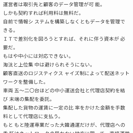
運営者は取引先と顧客のデータ管理が可 能。
しかも契約すれば利用料は無料だ。
自前で情報シ ステムを構築しなくともデータを管理で
きる。
ＩＴで差別化を図ろうとすれば、それに伴う資本が 必
要だ。
もはや中小には対応できない。
淘汰と上位集 中は避けられそうにない。
顧客直送のロジスティクス ャイズ制によって配送ネット
ワークを整備した。
車両 五〜二〇台ほどの中小運送会社と代理店契約を結
び 末端の集配を委託。
集配した貨物の運賃に一定の比 率をかけた金額を手数
料として代理店に支払う。
もと もと陸運専業だった大韓通運だけが、代理店への