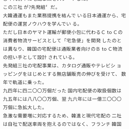
この三社 が?先発組〞だ。
大韓通運もまた業務提携を結んで いる日本通運から、宅
配便の運営ノウハウを学んでい る。
ただし日本のヤマト運輸が郵便小包に代わるＣ to Ｃの
消費者物流サービスとして「宅急便」を開発 したのと
は異なり、韓国の宅配便は通販業者向けのＢ to Ｃ物流
の担い手として設計 されている。
先発組三社の宅配事業は、カタログ通販やテレビシ ョ
ッピングをはじめとする無店舗販売の伸びを受けて、 数
年で軌道に乗った。
九四年に四二〇〇万個だった 国内宅配便の取扱個数は
九五年には八八〇〇万個、翌 九六年には一億三〇〇〇
万個に急拡大した。
急激な需要増に対応するため、韓進と現代宅配の 二社
は自社で配送車両を抱えるのではなく、フランチ 韓国