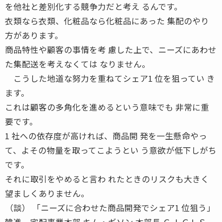
を他社と差別化する競争力だと考え るんです。
衣類なら衣類、化粧品なら化粧品にあった 集配のやり
方があります。
商品特性や顧客の事情を考 慮した上で、ニーズにあわせ
た集配送を考えなくては なりません。
こうした地道な努力を重ねてシェア1 位を狙ってい き
ます。
これは顧客の多角化を進めるという意味でも 非常に重
要です。
1 社への依存度が高ければ、商品開 発を一生懸命やっ
て、よその物量を取ってこようとい う意欲が低下しがち
です。
それに取引をやめると言わ れたときのリスクも大きく
望ましくありません。
（談） 「ニーズに合わせた商品開発でシェア1 位狙う」
韓進 宅配事業本部 キム・ギソン 本部長 ＣＪ ＧＬＳ