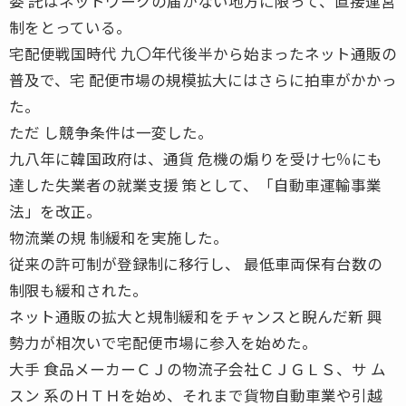
委 託はネットワークの届かない地方に限って、直接運営
制をとっている。
宅配便戦国時代 九〇年代後半から始まったネット通販の
普及で、宅 配便市場の規模拡大にはさらに拍車がかかっ
た。
ただ し競争条件は一変した。
九八年に韓国政府は、通貨 危機の煽りを受け七％にも
達した失業者の就業支援 策として、「自動車運輸事業
法」を改正。
物流業の規 制緩和を実施した。
従来の許可制が登録制に移行し、 最低車両保有台数の
制限も緩和された。
ネット通販の拡大と規制緩和をチャンスと睨んだ新 興
勢力が相次いで宅配便市場に参入を始めた。
大手 食品メーカーＣＪの物流子会社ＣＪＧＬＳ、サ ム
スン 系のＨＴＨを始め、それまで貨物自動車業や引越