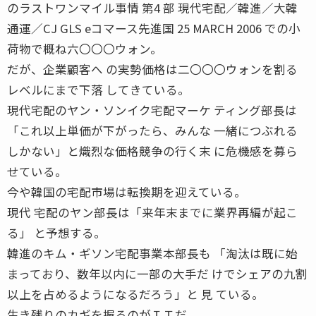
のラストワンマイル事情 第4 部 現代宅配／韓進／大韓
通運／CJ GLS eコマース先進国 25 MARCH 2006 での小
荷物で概ね六〇〇〇ウォン。
だが、企業顧客へ の実勢価格は二〇〇〇ウォンを割る
レベルにまで下落 してきている。
現代宅配のヤン・ソンイク宅配マーケ ティング部長は
「これ以上単価が下がったら、みんな 一緒につぶれる
しかない」と熾烈な価格競争の行く末 に危機感を募ら
せている。
今や韓国の宅配市場は転換期を迎えている。
現代 宅配のヤン部長は「来年末までに業界再編が起こ
る」 と予想する。
韓進のキム・ギソン宅配事業本部長も 「淘汰は既に始
まっており、数年以内に一部の大手だ けでシェアの九割
以上を占めるようになるだろう」と 見 ている。
生き残りのカギを握るのがＩＴだ。