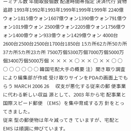
ーミナル数 年間取扱個数 配達時間帯指定 決済代行 貨物
追跡 1993年1992年1993年1999年1999年1999年 2240億
ウォン1815億ウォン1607億ウォン1390億ウォン791億ウ
ォン1019億ウォン 2500億ウォン2205億ウォン1756億ウ
ォン1400億ウォン933億ウォン1429億ウォン 4000台
2600台2500台2500台1700台1850台 15カ所62カ所50カ所
37カ所5カ所23カ所 7500万個5300万個7000万個5000万
個3400万個5000万個 × × × × ○ × × ○ × × ○ ○
○ ○ ○ ○ ○ ○ 韓国宅配大手の概要 注）聞き取り調査
により編集部が作成 受け取りサインをPDAの画面上でも
らう MARCH 2006 26 収支が悪化する従来の郵 便事業
に代わる新しい収益 源として、2003 年から宅 配事業と
国際スピード郵便 （EMS）を集中育成する方 針をとっ
てきました。
従来 型の郵便物は年々減ってき ていますが、宅配と
EMS は順調に伸びています。