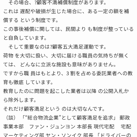
その場合、?顧客不満補償制度があります。
これは 遅配や破損が生じた場合に、ある一定の額を補
償する という制度です。
この事後補償に関しては、民間より も制度が整っている
と自負しています。
そして重要なのは?顧客五大満足運動です。
荷物 を大切に扱い、大切に届ける職員の気持ちが無く
ては、 どんなに立派な施設も意味がありません。
ですから職 員はもとより、3 割を占める委託業者への教
育も徹底 しています。
教育したのに問題を起こした業者は以降 の公開入札か
ら除外します。
それだけ顧客満足という のは大切なんです。
（談） 「“総合物流企業”として顧客満足を追求」 郵政
事業本部 ファン・ジュンヨン 本部長 現代宅配 宅配
マーケティング部 ヤン・ソンイク 部長 「ドライバーの