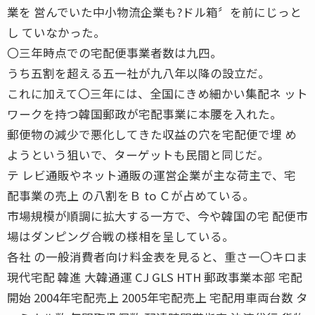
業を 営んでいた中小物流企業も?ドル箱〞を前にじっと
し ていなかった。
〇三年時点での宅配便事業者数は九四。
うち五割を超える五一社が九八年以降の設立だ。
これに加えて〇三年には、全国にきめ細かい集配ネ ット
ワークを持つ韓国郵政が宅配事業に本腰を入れた。
郵便物の減少で悪化してきた収益の穴を宅配便で埋 め
ようという狙いで、ターゲットも民間と同じだ。
テ レビ通販やネット通販の運営企業が主な荷主で、宅
配事業の売上 の八割をＢ to Ｃが占めている。
市場規模が順調に拡大する一方で、今や韓国の宅 配便市
場はダンピング合戦の様相を呈している。
各社 の一般消費者向け料金表を見ると、重さ一〇キロま
現代宅配 韓進 大韓通運 CJ GLS HTH 郵政事業本部 宅配
開始 2004年宅配売上 2005年宅配売上 宅配用車両台数 タ