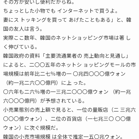
その方が安いし便利だからね。
ちょっとした小物でも インターネットで買うよ。
妻にス トッキングを買って あげたこともある」と、韓
国の友人は言う。
実際ここ数年、韓国のネットショッピング市場は著 し
く伸びている。
韓国政府の資料「主要流通業者の 売上動向と見通し」
によると、二〇〇五年のネットシ ョッピングモールの市
場規模は前年比二七％増の一 〇兆四〇〇〇億ウォン
（約一兆二六〇〇億円）に上 った。
〇六年も二六％増の一三兆二〇〇〇億ウォン （約一兆
六〇〇〇億円）が予想されている。
小売業態別の売上額で見ると、一位の量販店（二 三兆六
〇〇〇億ウォン）、二位の百貨店（一七兆三〇 〇〇億
ウォン）に次ぐ規模だ。
韓国の小売市場規模 は全体で推定一五〇兆ウォン。