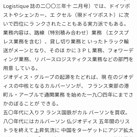
Logistique 誌の二〇〇三年十 二月号）では、ドイツポ
ストやシェンカー、エ クセル（現ドイツポスト）に次
いで四位にラ ンクされたこともある実力派でもある。
業務内容は、路線（特別積み合わせ）業務 （エクスプ
レス業務を含む）、貸し切り業務と いったトラック輸
送がメーンとなり、そのほ かに３ＰＬ業務、フォワーデ
ィング業務、リ バースロジスティクス業務などの部門を
用意 している。
ジオディス・グループの起源をたどれば、現 在のジオデ
ィスの中核となるカルバーソンが、 フランス東部の港
町ル・アーブルで通関業務 を始めた一九〇四年にまでさ
かのぼることが できる。
五〇年代に入りフ ランス国鉄がカル バーソンを買収。
八〇年代にはカルバーソン 仏ジオディス 五年間のリス
トラを終えて上昇気流に 中国をターゲットにアジア拡大