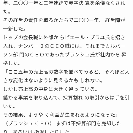
年、二〇〇一年と二年連続で赤字決 算を余儀なくされ
た。
その経営の責任を取るかたちで二〇〇一年、 経営陣が
一新した。
トップの会長職に外部か らピエール・ブラユ氏を招き
入れ、ナンバー ２のＣＥＯ職には、それまでカルバー
ソン部 門のＣＥＯであったブランシュ氏が社内から 昇
格した。
「ここ五年の売上高の数字を並べてみると、 それほど大
きな変化はないように見えるかも しれない。
しかし売上高の中身は大きく違っ ている。
儲かる事業を取り込んで、採算割れ の取引からは手を引
いた。
その結果、ようや く利益が生まれるようになった」
（ブランシュ ＣＥＯ） まずは不採算部門を売却した
り、あるいは 撤退したりした。