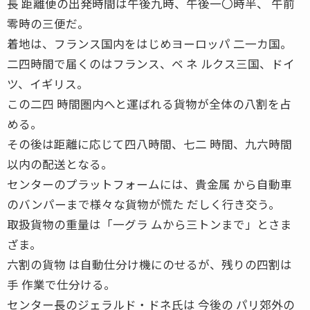
長 距離便の出発時間は午後九時、午後一〇時半、 午前
零時の三便だ。
着地は、フランス国内をはじめヨーロッパ 二一カ国。
二四時間で届くのはフランス、ベ ネ ルクス三国、ドイ
ツ、イギリス。
この二四 時間圏内へと運ばれる貨物が全体の八割を占
める。
その後は距離に応じて四八時間、七二 時間、九六時間
以内の配送となる。
センターのプラットフォームには、貴金属 から自動車
のバンパーまで様々な貨物が慌た だしく行き交う。
取扱貨物の重量は「一グラ ムから三トンまで」とさま
ざま。
六割の貨物 は自動仕分け機にのせるが、残りの四割は
手 作業で仕分ける。
センター長のジェラルド・ドネ氏は 今後の パリ郊外の