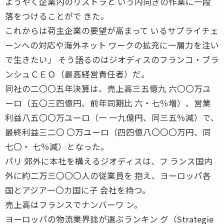
ようやく企業内のリストラと いう内向きの作業に一段
落をつけることがで きた。
これからは荷主企業の要望が高まって いるサプライチェ
ーンへの対応や海外ネット ワークの拡充に一層力を注い
で生きたい」 そう語るのはジオディスのフランコ・ブラ
ンシュＣＥＯ（最高経営責任者）だ。
同社の二〇〇五年決算は、売上高三五億九 六〇〇万ユ
ーロ（五〇三四億円、前年同期比 六・七％増）、営業
利益八五〇〇万ユーロ（一 一九億円、同三五％減）で、
最終利益三二〇 〇万ユーロ（四四億八〇〇〇万円、同
七〇・ 七％減）となった。
パリ 郊外に本社を構えるジオディスは、フ ランス国内
外に約二万三〇〇〇人の従業員を 抱え、ヨーロッパ各
国とアジア一〇カ国に子 会社を持つ。
売上高はフランスでナンバーワ ン。
ヨーロッパの物流業界誌が選ぶランキン グ（Strategie