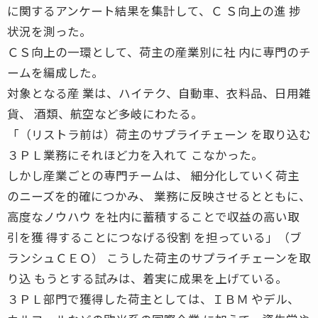
に関するアンケート結果を集計して、Ｃ Ｓ向上の進 捗
状況を測った。
ＣＳ向上の一環として、荷主の産業別に社 内に専門のチ
ームを編成した。
対象となる産 業は、ハイテク、自動車、衣料品、日用雑
貨、 酒類、航空など多岐にわたる。
「（リストラ前は）荷主のサプライチェーン を取り込む
３ＰＬ業務にそれほど力を入れて こなかった。
しかし産業ごとの専門チームは、 細分化していく荷主
のニーズを的確につかみ、 業務に反映させるとともに、
高度なノウハウ を社内に蓄積することで収益の高い取
引を獲 得することにつなげる役割 を担っている」（ブ
ランシュＣＥＯ） こうした荷主のサプライチェーンを取
り込 もうとする試みは、着実に成果を上げている。
３ＰＬ部門で獲得した荷主としては、ＩＢＭ やデル、