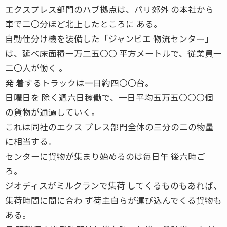
エクスプレス部門のハブ拠点は、パリ郊外 の本社から
車で二〇分ほど北上したところに ある。
自動仕分け機を装備した「ジャンビエ 物流センター」
は、延べ床面積一万二五〇〇 平方メートルで、従業員一
二〇人が働く 。
発 着するトラックは一日約四〇〇台。
日曜日を 除く週六日稼働で、一日平均五万五〇〇〇個
の貨物が通過していく。
これは同社のエクス プレス部門全体の三分の二の物量
に相当する。
センターに貨物が集まり始めるのは毎日午 後六時ご
ろ。
ジオディスがミルクランで集荷 してくるものもあれば、
集荷時間に間に合わ ず荷主自らが運び込んでくる貨物も
ある。