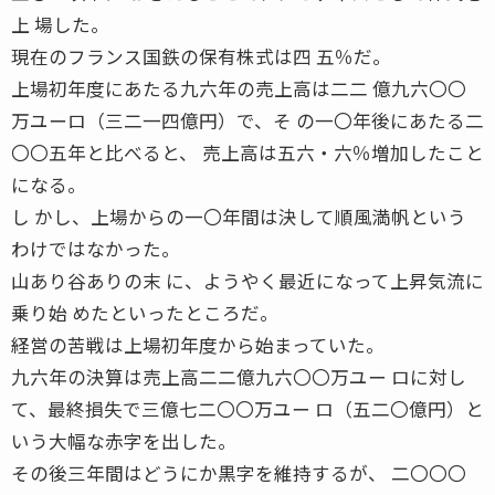
上 場した。
現在のフランス国鉄の保有株式は四 五％だ。
上場初年度にあたる九六年の売上高は二二 億九六〇〇
万ユーロ（三二一四億円）で、そ の一〇年後にあたる二
〇〇五年と比べると、 売上高は五六・六％増加したこと
になる。
し かし、上場からの一〇年間は決して順風満帆という
わけではなかった。
山あり谷ありの末 に、ようやく最近になって上昇気流に
乗り始 めたといったところだ。
経営の苦戦は上場初年度から始まっていた。
九六年の決算は売上高二二億九六〇〇万ユー ロに対し
て、最終損失で三億七二〇〇万ユー ロ（五二〇億円）と
いう大幅な赤字を出した。
その後三年間はどうにか黒字を維持するが、 二〇〇〇