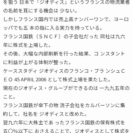
を狙う 日本で「ジオディス」というフランスの物流業者
の名前を耳にする機会は 少ない。
しかしフランス国内では売上高ナンバーワンで、ヨーロ
ッパでも五 本の指に入る実力を持っている。
フランス国鉄（ＳＮＣＦ）の子会社だった 同社は九六
年に株式を上場した。
その後、大幅な内部刷新を行った結果、コ ンスタント
に利益が上がる体制が整った。
ケーススタディ ジオディスのフランコ・ブラ ンシュＣ
ＥＯ 45 APRIL 2006 として株式上場を果たした。
現在のジオディス・グループができるのは 一九九五年の
こと。
フランス国鉄が傘下の物 流子会社をカルバーソンに集
約して、社名を ジオディスと改めた。
翌九六年に大株主であ ったフランス国鉄の保有株式を
五〇％以下に おさえることで、ジオディスとして株式を