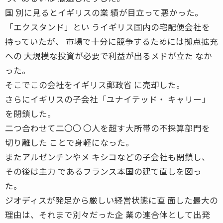
国 別に見るとイギリスの業 績が目立って悪かった。
「エクスタンド」とい うイギリス国内の宅配便会社を
持っていたが、 市場で十分に競争するためには拠点拡充
への 大規模な投資が必要で利益が出るメドが立た なか
った。
そこでこの会社をイギリス郵政省 に売却した。
さらにイギリスの子会社「ユナイテッド・ キャリー」
を閉鎖した。
二つ合わせて二〇〇 〇人を超す大所帯の不採算部門を
切り離した ことで身軽になった。
またアルゼンチンやメ キシコなどの子会社も閉鎖し、
その後は主力 であるフランス本国の建て直しを図っ
た。
ジオディスが発足から厳しい経営状態に直 面した最大の
理由は、それまで別々だった企 業の連合体として出発