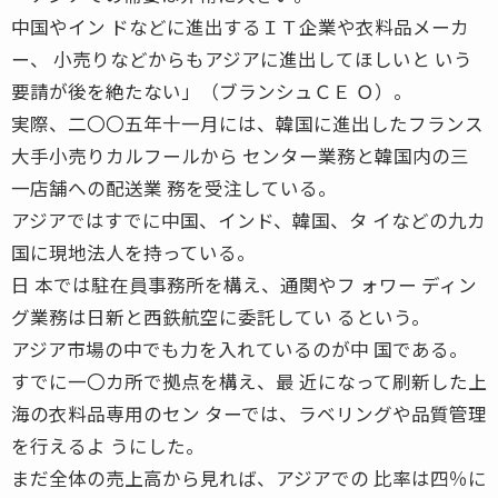
中国やイン ドなどに進出するＩＴ企業や衣料品メーカ
ー、 小売りなどからもアジアに進出してほしいと いう
要請が後を絶たない」（ブランシュＣＥ Ｏ）。
実際、二〇〇五年十一月には、韓国に進出したフランス
大手小売りカルフールから センター業務と韓国内の三
一店舗への配送業 務を受注している。
アジアではすでに中国、インド、韓国、タ イなどの九カ
国に現地法人を持っている。
日 本では駐在員事務所を構え、通関やフ ォワー ディン
グ業務は日新と西鉄航空に委託してい るという。
アジア市場の中でも力を入れているのが中 国である。
すでに一〇カ所で拠点を構え、最 近になって刷新した上
海の衣料品専用のセン ターでは、ラベリングや品質管理
を行えるよ うにした。
まだ全体の売上高から見れば、アジアでの 比率は四％に