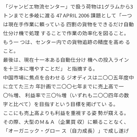
「ジャンビエ物流センター」で扱う荷物は1グラムから3
トンまでと多岐に渡る 47 APRIL 2006 課題として「一つ
は現在手作業に頼っている 四割の貨物をできるだけ自動
仕分け機で処理 することで作業の効率化を図ること。
もう一 つは、センター内での貨物追跡の精度を高め る
こと。
最後は、現在十一本ある自動仕分け 機への投入ライン
を十三本に増やすことだ」 と指摘する。
中国市場に焦点を合わせる ジオディスは二〇〇五年度中
に立てた三カ 年計画で二〇〇七年までに売上高で一
〇％増、 利益率で三〇％増（いずれも二〇〇四年の数
字と比べて）を目指すという目標を掲げてい る。
ここにも売上高よりも利益を重視する姿 勢が窺える。
その際、大型のＭ＆Ａ（企業買 収）に頼ることなく、
「オーガニック・グロー ス（自力成長）」で成し遂げ