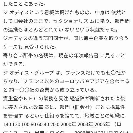
したことにあった。
ジ オディスという看板は掲げたものの、中身は 依然と
して旧会社のままで、セクショナリズ ムに陥り、部門間
の連携もほとんどとれてい ないという状態だった。
ジオディスの違う部門同士が、同じ荷主企業を取り合う
ケースも 見受けられた。
寄り合い所帯の名残は、現在の年次報告書 に見ること
ができる。
ジ オディス・グループ は、フランスだけでも七〇社か
らなり、フラ ンス以外のヨーロッパやアジアを合わせる
と 約一〇〇社の企業から成り立っている。
資生堂やＮＥＣの業務を受注 経営陣が刷新された直後
に導入された改革 案は、部門（旧会社）ごとに採算性
を管理す るという仕組みを捨てて、地域ごとの組織に
140 120 100 80 60 40 20 0 2000年 2003年 2005年 （単
位：ユーロ） 出典：ロイター 2006年2月22日まで ジオ