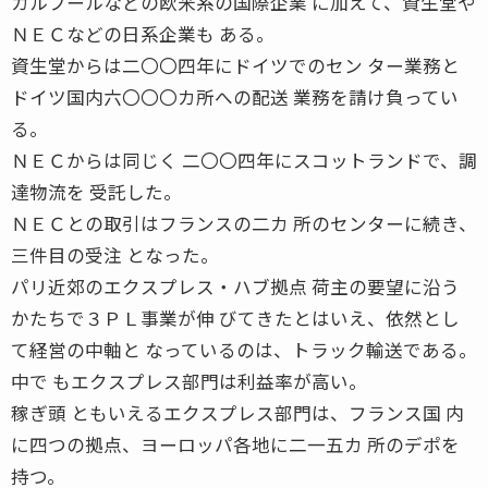
カルフールなどの欧米系の国際企業 に加えて、資生堂や
ＮＥＣなどの日系企業も ある。
資生堂からは二〇〇四年にドイツでのセン ター業務と
ドイツ国内六〇〇〇カ所への配送 業務を請け負ってい
る。
ＮＥＣからは同じく 二〇〇四年にスコットランドで、調
達物流を 受託した。
ＮＥＣとの取引はフランスの二カ 所のセンターに続き、
三件目の受注 となった。
パリ近郊のエクスプレス・ハブ拠点 荷主の要望に沿う
かたちで３ＰＬ事業が伸 びてきたとはいえ、依然とし
て経営の中軸と なっているのは、トラック輸送である。
中で もエクスプレス部門は利益率が高い。
稼ぎ頭 ともいえるエクスプレス部門は、フランス国 内
に四つの拠点、ヨーロッパ各地に二一五カ 所のデポを
持つ。