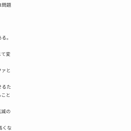
は問題
。
ある。
じて変
ファと
せるた
ること
低減の
高くな