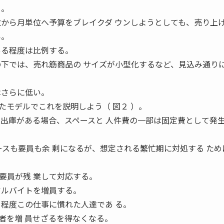
る。
位から月単位へ予算をブレイクダ ウンしようとしても、売り上
い。
ある程度は比例する。
の下では、売れ筋商品の サイズが小型化するなど、見込み通り
はさらに低い。
たモデルでこれを説明しよう（ 図２ ）。
入出庫がある場合、スペースと 人件費の一部は固定費として発
ースも要員も余 剰になるが、想定される繁忙期に対処する ため
要員が残 業して対応する。
アルバイトを増員する。
る程度この仕事に慣れた人達であ る。
者を増 員せざるを得なくなる。