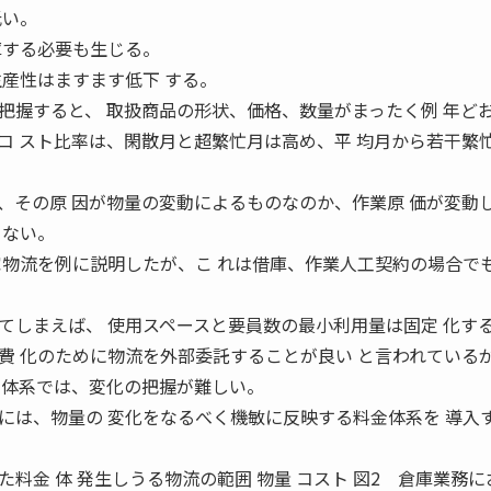
低い。
庫する必要も生じる。
生産性はますます低下 する。
把握すると、 取扱商品の形状、価格、数量がまったく例 年ど
コ スト比率は、閑散月と超繁忙月は高め、平 均月から若干繁
、その原 因が物量の変動によるものなのか、作業原 価が変動
らない。
家物流を例に説明したが、こ れは借庫、作業人工契約の場合で
てしまえば、 使用スペースと要員数の最小利用量は固定 化す
費 化のために物流を外部委託することが良い と言われている
金体系では、変化の把握が難しい。
には、物量の 変化をなるべく機敏に反映する料金体系を 導入
料金 体 発生しうる物流の範囲 物量 コスト 図2 倉庫業務に