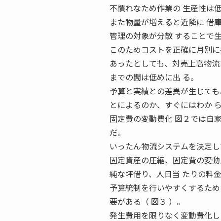
不慣れなため作業の 生産性は
また物量が増えると近隣に 借
管理の対象が分散 することで
このためコストを正確に月別に
あったとしても、対売上高物流
までの間は低めに出 る。
予算と実績との差異が生じても
とによるのか、すぐにはわか 
固定費の変動費化 図２では自
だ。
いったん物流システムを決定し
固定資産の圧縮、固定費の変動
純な坪借り、人日当 たりの料
予算統制を行いやすくするため
要がある（ 図３ ）。
発生費用を限りなく変動費化した