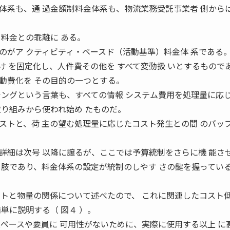
体系も、通 過金額制料金体系も、物流業務受託事業者 側から
と料金との乖離に ある。
のがア クティビティ・ベースド（活動基準）料金体 系である
け を固定化し、人件費その他を すべて変動扱 いとするもので
動費化を その目的の一つとする。
シングという言葉も、すべての情報 システム費用を処理量に応
取り組みから使われ始め たものだ。
ストと、荷 主の望む処理量に応じたコスト発生との間 のバッ
詳細は次号 以降に譲るが、ここでは予算統制をさらに機 能さ
 肢であり、料金体系の設定が統制のしやす さの鍵を握ってい
ストと物量の関係について述べたので、 これに関連したコスト
単に説明する（ 図４ ）。
スペースや要員に 可用性がないために、実際に使用する以上 に