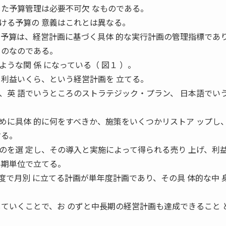
した予算管理は必要不可欠 なものである。
ける予算の 意義はこれとは異なる。
の予算は、経営計画に基づく具体 的な実行計画の管理指標であ
ものなのである。
うな関 係 になっている（ 図１ ）。
、利益いくら、という経営計画を 立てる。
、英 語でいうところのストラテジック・プラン、 日本語でい
めに具体 的に何をすべきか、施策をいくつかリストア ップし
する。
のを選 定し、その導入と実施によって得られる売り 上げ、利
半期単位で立てる。
度で月別 に立てる計画が単年度計画であり、その具 体的な中 
していくことで、お のずと中長期の経営計画も達成できること 