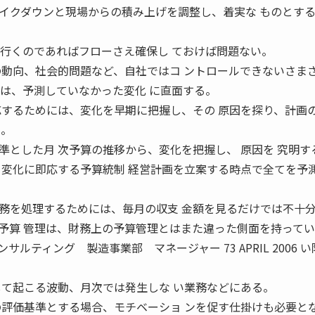
イクダウンと現場からの積み上げを調整し、着実な ものとす
に行くのであればフローさえ確保し ておけば問題ない。
の動向、社会的問題など、自社ではコ ントロールできないさま
では、予測していなかった変化 に直面する。
応するためには、変化を早期に把握し、その 原因を探り、計画
る。
準とした月 次予算の推移から、変化を把握し、 原因を 究明す
 変化に即応する予算統制 経営計画を立案する時点で全てを予
務を処理するためには、毎月の収支 金額を見るだけでは不十
予算 管理は、財務上の予算管理とはまた違った側面を持って
ンサルティング 製造事業部 マネージャー 73 APRIL 2006 
して起こる波動、月次では発生しな い業務などにある。
の評価基準とする場合、モチベーショ ンを促す仕掛けも必要と