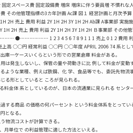
 固定スペース費 固定設備費 増床 増床に伴う要員増 不慣れな
人件費 その他管理指標の3カ年計画 Ac課 図１ 経営計画と月次予算
 2H 売上 費用 利益 2Y 1H 2H 3Y 1H 2H Ab課 A事業部 実施
H 2H 売上 費用 利益 2Y 1H 2H 3Y 1H 2H Ｂ事業部 その
……………… 1 2 3 4 5 6 7 8 9 1 1 1 売上 0 1 2 費用 
高 ○○円 経常利益 ○○円 ○○年度 APRIL 2006 74 系と
 出庫一ケースいくらという形での営業倉庫 料金がある。
 用は発生しないし、保管の量や荷動きに比 例して料金が変動
いるような業種、例えば鉄鋼、化 学、食品等でも、委託先物流
準じる形としていると ころが見られる。
る料金体 系としているのが、日本の流通業に見られる センタ
通過する商品 の価格の何パーセント という料金体系をとってい
ロ円となる。
払う物流コストが計算できる。
、月単位で の利益管理に適した方法といえる。