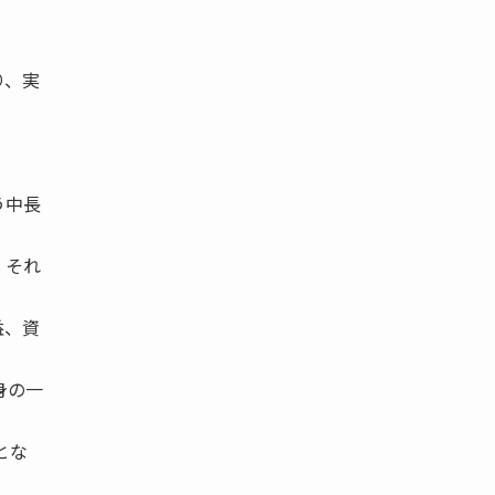
り、実
う中長
、それ
益、資
身の一
とな