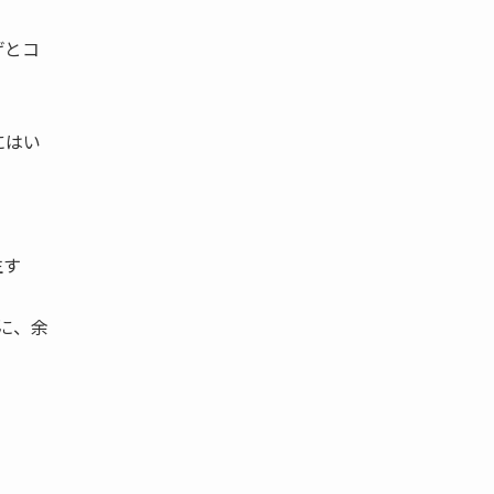
げとコ
にはい
生す
に、余