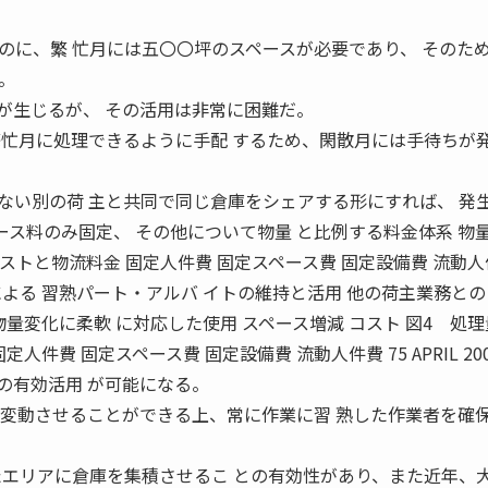
のに、繁 忙月には五〇〇坪のスペースが必要であり、 そのた
。
が生じるが、 その活用は非常に困難だ。
繁忙月に処理できるように手配 するため、閑散月には手待ちが発
ない別の荷 主と共同で同じ倉庫をシェアする形にすれば、 発
ペース料のみ固定、 その他について物量 と比例する料金体系 物
コストと物流料金 固定人件費 固定スペース費 固定設備費 流動
よる 習熟パート・アルバ イトの維持と活用 他の荷主業務との
物量変化に柔軟 に対応した使用 スペース増減 コスト 図4 処
人件費 固定スペース費 固定設備費 流動人件費 75 APRIL 200
の有効活用 が可能になる。
て変動させることができる上、常に作業に習 熟した作業者を確
たエリアに倉庫を集積させるこ との有効性があり、また近年、