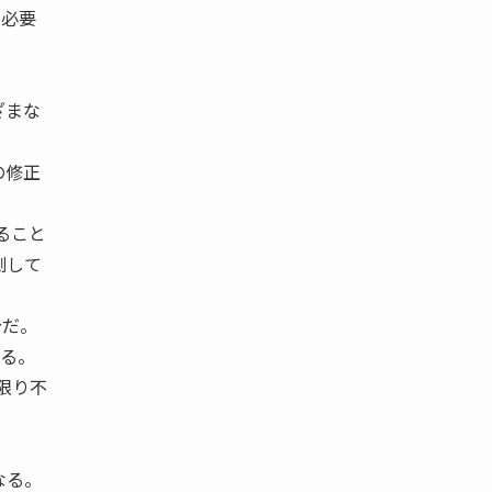
る必要
ざまな
の修正
ること
測して
分だ。
いる。
い限り不
なる。