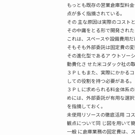
もっとも既存の営業倉庫型料金
点が多く指摘されている。
その 主な原因は実際のコスト
その中庸をとる形で開発された
これは、スペースや設備費用だ
そもそも外部委託は固定費の変
その進化型であるア ウトソー
動費化さ せた米コダック社の
３ＰＬもまた、実際にかかるコ
しての役割を持つ必要がある。
３ＰＬに求められる料金体系の
めには、外部委託が有用な選択
を指摘しておく。
未使用リソースの徹底活用 コ
観点について同 じ図を用いて簡
一般 に倉庫業務の固定費は、