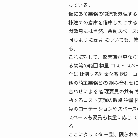
っている。
仮にある業務の物流を処理する
棟建ての倉庫を借庫したとする
閑散月には当然、余剰スペース
同じように要員 についても、
る。
これに対して、繁閑期が重なら
る物流の範囲 物量 コスト ス
全に 比例する料金体系 図3 
他の荷主業務との 組み合わせに
合わせによる 管理要員の共有 
動するコスト実現の観点 物量 固定
員のローテーションやスペース
スペースも要員も物量に応じ 
る。
ここにクラスタ ー型、限られ