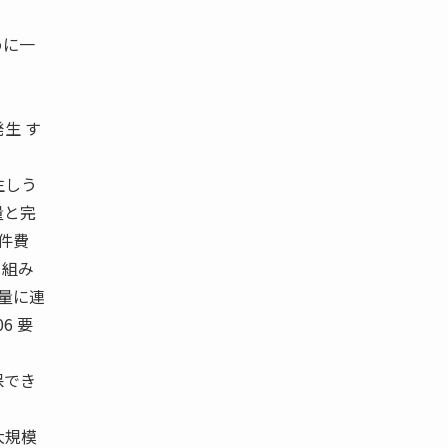
めに一
生 す
生しう
量と完
人件費
 組み
理量に連
6 要
保でき
大規模