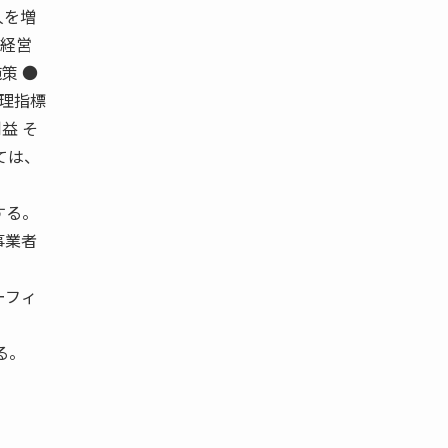
人を増
 経営
施策 ●
他管理指標
利益 そ
しては、
する。
事業者
ーフィ
る。