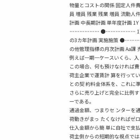
物量とコストの関係 固定人件費
員 増員 残業 残業 増員 流動
計画 中長期計画 単年度計画 1Y 1H
……………… ●……………… 1Y 1
の3カ年計画 実施施策 ●……………… ●
の他管理指標の月次計画 Aa課 売上
例えば一期一ケースいくら、入
この場合、何も預けなければ費
荷主企業で運賃計 算を行って
との契 約料金体系を、これに
さらに売り上げと完全に比例す
ーである。
通過金額、つまりセ ンターを
荷動きがまっ たくなければゼ
仕入金額から簡 単に自社で支
荷主側からの短期的な視点では