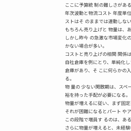
ここに予算統 制の難しさがあ
年次波動と物流コスト 年度単
ストはそ のままでは連動しな
もちろん売り上げと 物量は、
しかし昨今 の急激な市場変化
かない場合が多い。
コストと売り上げの相関 関係
自社倉庫を例にとり、単純化し
倉庫があり、そ こに何らかの
る。
物 量の 少ない閑散期は、スペ
裕を持った手配が必要になる。
物量が増えるに従い、まず固定
それが困難になるとパート や
この段階で増員す るのは、あ
さらに物量が増えると、未経験