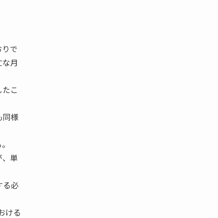
おりで
忙な月
したこ
も同様
る。
が、単
する必
おける