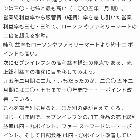
ンは三〇・七％と最も高い（二〇〇五年二月 期）。
営業総利益率から販管費（経費）率を差 し引いた営業
利益率も三七・三％で、ローソン やファミリーマートの
二倍を超える水準。
純利 益率もローソンやファミリーマートより約十二 ポ
イントも高い。
次にセブンイレブンの高利益率構造の原点で ある、売
上総利益率の推移に目を移してみよう。
九五年二月期に二九 ・六％だったのが、二〇〇 五年二
月期には三〇・七％まで一〇年間で一・ 一ポイント改
善している。
これを部門別に見ると、また別の姿が見えて くる。
同じ一〇年間で、セブンイレブンの加工 食品の売上総利
益率は四・九ポイント、ファー ストフードは一・一ポ
イント、そして日配食品 は四・〇ポイント改善してい