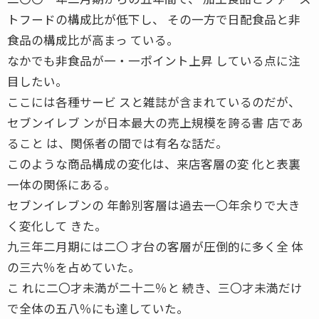
トフードの構成比が低下し、 その一方で日配食品と非
食品の構成比が高まっ ている。
なかでも非食品が一・一ポイント上昇 している点に注
目したい。
ここには各種サービ スと雑誌が含まれているのだが、
セブンイレブ ンが日本最大の売上規模を誇る書 店であ
ること は、関係者の間では有名な話だ。
このような商品構成の変化は、来店客層の変 化と表裏
一体の関係にある。
セブンイレブンの 年齢別客層は過去一〇年余りで大き
く変化して きた。
九三年二月期には二〇 才台の客層が圧倒的に多く全 体
の三六％を占めていた。
こ れに二〇才未満が二十二％と 続き、三〇才未満だけ
で全体の五八％にも達していた。