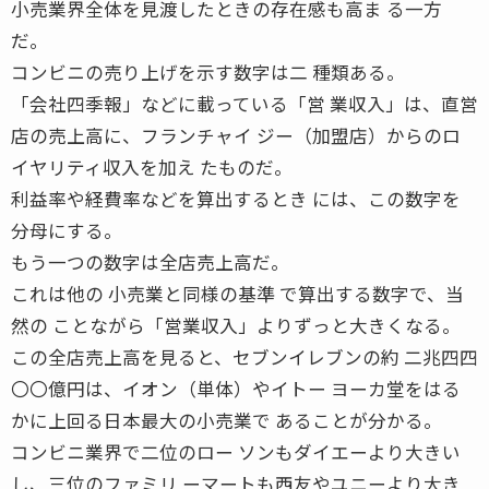
小売業界全体を見渡したときの存在感も高ま る一方
だ。
コンビニの売り上げを示す数字は二 種類ある。
「会社四季報」などに載っている「営 業収入」は、直営
店の売上高に、フランチャイ ジー（加盟店）からのロ
イヤリティ収入を加え たものだ。
利益率や経費率などを算出するとき には、この数字を
分母にする。
もう一つの数字は全店売上高だ。
これは他の 小売業と同様の基準 で算出する数字で、当
然の ことながら「営業収入」よりずっと大きくなる。
この全店売上高を見ると、セブンイレブンの約 二兆四四
〇〇億円は、イオン（単体）やイトー ヨーカ堂をはる
かに上回る日本最大の小売業で あることが分かる。
コンビニ業界で二位のロー ソンもダイエーより大きい
し、三位のファミリ ーマートも西友やユニーより大き