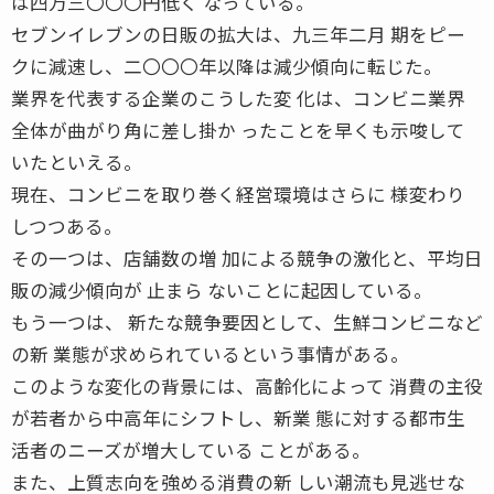
は四万三〇〇〇円低く なっている。
セブンイレブンの日販の拡大は、九三年二月 期をピー
クに減速し、二〇〇〇年以降は減少傾向に転じた。
業界を代表する企業のこうした変 化は、コンビニ業界
全体が曲がり角に差し掛か ったことを早くも示唆して
いたといえる。
現在、コンビニを取り巻く経営環境はさらに 様変わり
しつつある。
その一つは、店舗数の増 加による競争の激化と、平均日
販の減少傾向が 止まら ないことに起因している。
もう一つは、 新たな競争要因として、生鮮コンビニなど
の新 業態が求められているという事情がある。
このような変化の背景には、高齢化によって 消費の主役
が若者から中高年にシフトし、新業 態に対する都市生
活者のニーズが増大している ことがある。
また、上質志向を強める消費の新 しい潮流も見逃せな