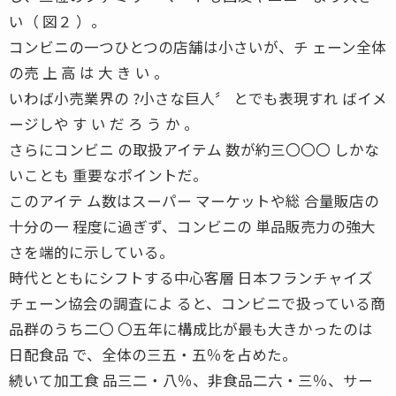
い（ 図２ ）。
コンビニの一つひとつの店舗は小さいが、チ ェーン全体
の売 上 高 は 大 き い 。
いわば小売業界の ?小さな巨人〞 とでも表現すれ ばイメ
ージしや す い だ ろ う か 。
さらにコンビニ の取扱アイテム 数が約三〇〇〇 しかな
いことも 重要なポイントだ。
このアイテ ム数はスーパー マーケットや総 合量販店の
十分の一 程度に過ぎず、コンビニの 単品販売力の強大
さを端的に示している。
時代とともにシフトする中心客層 日本フランチャイズ
チェーン協会の調査によ ると、コンビニで扱っている商
品群のうち二〇 〇五年に構成比が最も大きかったのは
日配食品 で、全体の三五・五％を占めた。
続いて加工食 品三二・八％、非食品二六・三％、サー