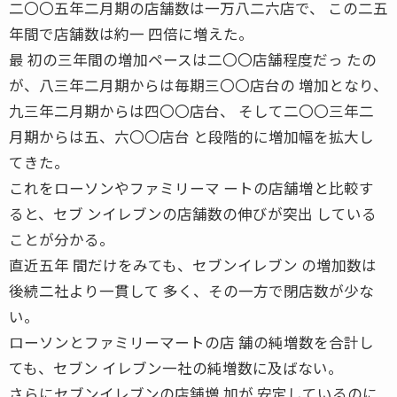
二〇〇五年二月期の店舗数は一万八二六店で、 この二五
年間で店舗数は約一 四倍に増えた。
最 初の三年間の増加ペースは二〇〇店舗程度だっ たの
が、八三年二月期からは毎期三〇〇店台の 増加となり、
九三年二月期からは四〇〇店台、 そして二〇〇三年二
月期からは五、六〇〇店台 と段階的に増加幅を拡大し
てきた。
これをローソンやファミリーマ ートの店舗増と比較す
ると、セブ ンイレブンの店舗数の伸びが突出 している
ことが分かる。
直近五年 間だけをみても、セブンイレブン の増加数は
後続二社より一貫して 多く、その一方で閉店数が少な
い。
ローソンとファミリーマートの店 舗の純増数を合計し
ても、セブン イレブン一社の純増数に及ばない。
さらにセブンイレブンの店舗増 加が 安定しているのに