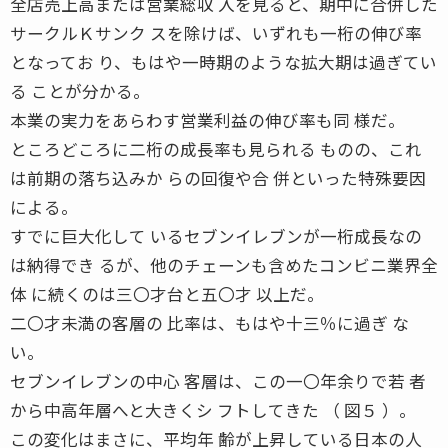
全店売上高または営業総収 入を見ると、期中に合併した
サークルＫサンク スを除けば、いずれも一桁の伸び率
となってお り、もはや一時期のような拡大期は過ぎてい
る ことが分かる。
本業の実力をあらわす営業利益の伸び率も同 様だ。
ところどころに二桁の成長率も見られる ものの、これ
は前期の落ち込みか らの回復や合 併といった特殊要因
による。
すでに巨大化して いるセブンイレブンが一桁成長なの
は納得でき るが、他のチェーンも含めたコンビニ業界全
体 に続くのは三〇才台と五〇才 以上だ。
二〇才未満の客層の 比率は、もはや十三％に過ぎ な
い。
セブンイレブンの中心 客層は、この一〇年余りで若 者
から中高年層へと大きくシ フトしてきた （ 図５ ）。
この変化はまさに、平均年 齢が上昇している日本の人