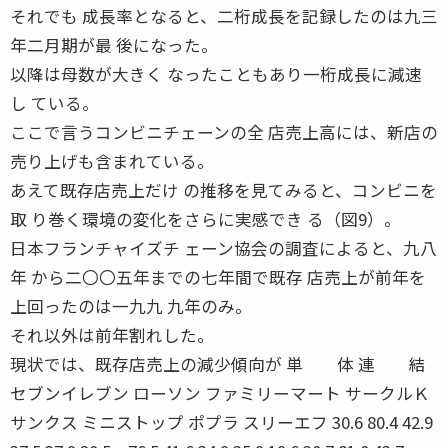
それでも 成長率となると、二桁成長を記録したのは九三
年二月期が最 後になった。
以降は母数が大きく なったこともあり一桁成長に減速
し ている。
ここで言うコンビニチェーンの全 店売上高には、新店の
売り上げも含まれている。
あえて既存店売上だけ の推移を見てみると、コンビニを
取 り巻く環境の変化をさらに実感でき る（図9）。
日本フランチャイズチ ェーン協会の調査によると、九八
年 から二〇〇五年までの七年間で既存 店売上が前年を
上回ったのは一九九 九年のみ。
それ以外は前年割れした。
現状では、既存店売上の減少傾向が 単 体 連 結
セブンイレブン ローソン ファミリーマート サークルＫ
サンクス ミニストップ ポプラ スリーエフ 30.6 80.4 42.9