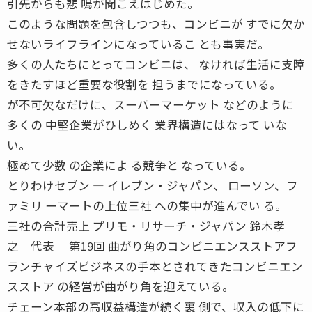
引先からも悲 鳴が聞こえはじめた。
このような問題を包含しつつも、コンビニが すでに欠か
せないライフラインになっているこ とも事実だ。
多くの人たちにとってコンビニは、 なければ生活に支障
をきたすほど重要な役割を 担うまでになっている。
が不可欠なだけに、スーパーマーケット などのように
多くの 中堅企業がひしめく 業界構造にはなって いな
い。
極めて少数 の企業によ る競争と なっている。
とりわけセブン ― イレブン・ジャパン、 ローソン、フ
ァミリ ーマートの上位三社 への集中が進んでい る。
三社の合計売上 プリモ・リサーチ・ジャパン 鈴木孝
之 代表 第19回 曲がり角のコンビニエンスストアフ
ランチャイズビジネスの手本とされてきたコンビニエン
スストア の経営が曲がり角を迎えている。
チェーン本部の高収益構造が続く裏 側で、収入の低下に