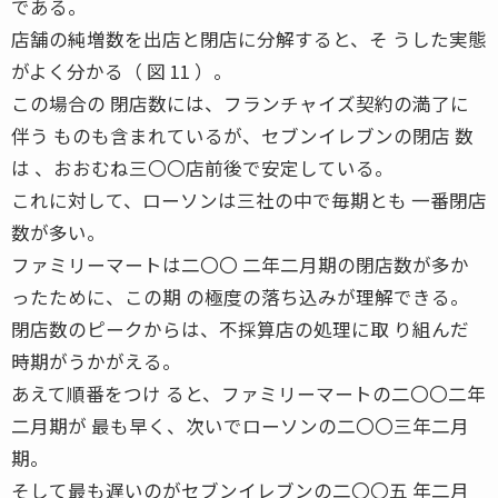
である。
店舗の純増数を出店と閉店に分解すると、そ うした実態
がよく分かる（ 図 11 ）。
この場合の 閉店数には、フランチャイズ契約の満了に
伴う ものも含まれているが、セブンイレブンの閉店 数
は 、おおむね三〇〇店前後で安定している。
これに対して、ローソンは三社の中で毎期とも 一番閉店
数が多い。
ファミリーマートは二〇〇 二年二月期の閉店数が多か
ったために、この期 の極度の落ち込みが理解できる。
閉店数のピークからは、不採算店の処理に取 り組んだ
時期がうかがえる。
あえて順番をつけ ると、ファミリーマートの二〇〇二年
二月期が 最も早く、次いでローソンの二〇〇三年二月
期。
そして最も遅いのがセブンイレブンの二〇〇五 年二月