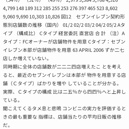
4,799 148 189 312 285 255 253 276 397 465 523 8,602
9,060 9,690 10,303 10,826 図12 セブンイレブン契約形
態別店舗数の推移（国内） 01/2 02/2 03/2 04/2 05/2 Aタ
イプ （構成比） Cタイプ 経営委託 直営店 合 計 （注）A
タイプ：FCオーナーが店舗物件を用意 Cタイプ：セブン
イレブン本部が店舗物件を用意 63 APRIL 2006 ずか二七
店しか増えていない。
同時期に全体の店舗数が二二二四店増えたこ とを考え
ると、最近のセブンイレブンは本部が 物件を用意する店
舗（Ｃタイプ）ばかりを増や していることが分かる。
実際、Ｃタイプの構成 比は二五％から四四％へと上昇し
ている。
聞こえてくるタメ息と悲鳴 コンビニの実力を評価すると
きの最も重要な 指標は、店舗当たりの平均日販の推移
だ。