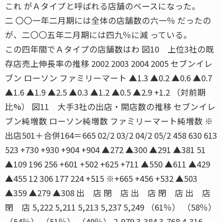
これ がＡタイプと呼ばれる店舗のベースになった。
二 〇〇一年二月期には全体の店舗数の六一％ だったの
が、二〇〇五年二月期には四九％に減 っている。
この四年間でＡタイプの店舗数はわ 図10 上位3社の既
存店売上伸長率の推移 2002 2003 2004 2005 セブンイレ
ブン ローソン ファミリーマート ▲1.3 ▲0.2 ▲0.6 ▲0.7
▲1.6 ▲1.9 ▲2.5 ▲0.3 ▲1.2 ▲0.5 ▲2.9 +1.2 （対前期
比%） 図11 大手3社の出店・開店数の推移 セブンイレ
ブン純増数 ローソン純増数 ファミリーマート純増数 ※
出店501＋合併164＝665 02/2 03/2 04/2 05/2 458 630 613
523 +730 +930 +904 +904 ▲272 ▲300 ▲291 ▲381 51
▲109 196 256 +601 +502 +625 +711 ▲550 ▲611 ▲429
▲455 12 306 177 224 +515 ※+665 +456 +532 ▲503
▲359 ▲279 ▲308 出 店 閉 店 出 店 閉 店 出 店
閉 店 5,222 5,211 5,213 5,237 5,249 （61％） （58％）
（54％） （51％） （49％） 2,979 3,384 3,768 4,316