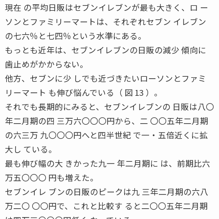
現在 の平均日販はセブンイレブンが最も大きく、ロ ー
ソンとファミリーマートは、それぞれセブン イレブン
の七六％と七四％という水準にある。
もっとも近年は、セブンイレブンの日販の減少 傾向に
歯止めがかからない。
他方、セブンに少 しでも近づきたいローソンとファミ
リーマート も伸び悩んでいる（ 図 13 ）。
それでも長期的にみると、セブンイレブンの 日販は八〇
年二月期の四 三万六〇〇〇円から、二 〇〇五年二月期
の六三万 九〇〇〇円へと四半世紀 で一・五倍近くに拡
大し ている。
最も伸び幅の大 きかった九一 年二月期に は、前期比六
万五〇〇〇 円も増えた。
セブンイレ ブンの日販のピークは九 三年二月期の六八
万二〇 〇〇円で、これと比較す ると二〇〇五年二月期