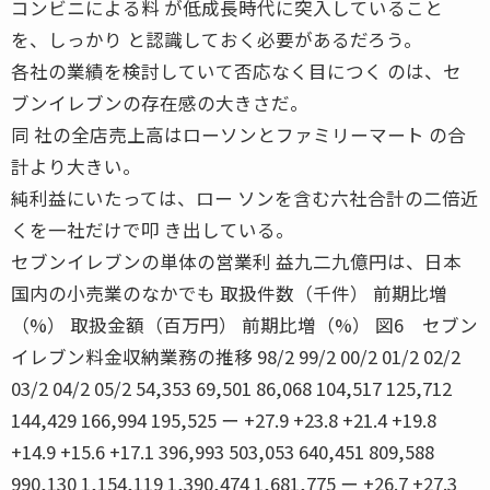
コンビニによる料 が低成長時代に突入していること
を、しっかり と認識しておく必要があるだろう。
各社の業績を検討していて否応なく目につく のは、セ
ブンイレブンの存在感の大きさだ。
同 社の全店売上高はローソンとファミリーマート の合
計より大きい。
純利益にいたっては、ロー ソンを含む六社合計の二倍近
くを一社だけで叩 き出している。
セブンイレブンの単体の営業利 益九二九億円は、日本
国内の小売業のなかでも 取扱件数（千件） 前期比増
（%） 取扱金額（百万円） 前期比増（%） 図6 セブン
イレブン料金収納業務の推移 98/2 99/2 00/2 01/2 02/2
03/2 04/2 05/2 54,353 69,501 86,068 104,517 125,712
144,429 166,994 195,525 ー +27.9 +23.8 +21.4 +19.8
+14.9 +15.6 +17.1 396,993 503,053 640,451 809,588
990,130 1,154,119 1,390,474 1,681,775 ー +26.7 +27.3