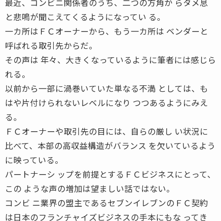
最近、コンビニ関係者のうち、二つの方角か らタメ息
と悲鳴が聞こえてくるようになってい る。
一カ所はＦＣオーナーから、もう一カ所は ベンダーと
呼ばれる取引先からだ。
その声は 年々、大きくなっているように筆者には感じら
れる。
以前から一部に渦巻いていた単なる不満 としては、も
はや片付けられないレベルになり つつあるようにみえ
る。
ＦＣオーナーや取引先の目には、自らの厳し い状況に
比べて、本部の高収益構造がバランス を欠いているよう
に映っている。
パートナーシ ップを前提とするＦＣビジネスにとって、
この ような声の増加は望ましい話ではない。
コンビ ニ業界の盟主であるセブンイレブンのＦＣ契約
は日本のフランチャイズビジネスの手本にもな ってき