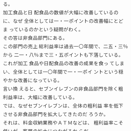
る。
加工食品と日 配食品の数値が大幅に改善しているの
に、なぜ 全体としては一・一ポイントの改善幅にとど
ま っているのかという疑問がわく。
その答は非食品部門にある。
この部門の売上 総利益率は過去一〇年間で、二五・三％
から 二一・八％まで三・五ポイントも下落している。
これが加工 食品や日配食品の改善の成果を食っ てしま
い、全体としては一〇年間で一・一ポイ ントという穏
やかな改善になっている。
言い換 えると、セブンイレブンの非食品部門を除く粗
利益率は、大幅に改善している。
では、なぜセブンイレブンは、全体の粗利益 率を低下
させる非食品部門を拡大してきたのだ ろうか。
それは、料金収納業務やＡＴＭなどは、 粗利益率こそ
低いが、客層の拡大につながるか らだ。