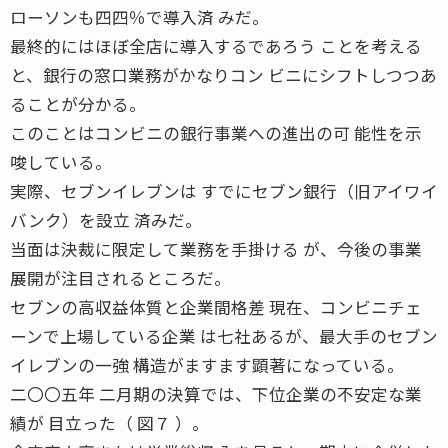
ローソンも四四％で導入済 みだ。
最終的にはほぼ全店に導入するであろう ことを考える
と、銀行の窓口業務がかなりコン ビニにシフトしつつあ
ることが分かる。
このことはコンビニの銀行事業への進出の可 能性を示
唆している。
実際、セブンイレブンは すでにセブン銀行（旧アイワイ
バンク）を設立 済みだ。
当面は決裁に限定して業務を手掛ける が、今後の事業
展開が注目されるところだ。
セブンの高収益体質と企業間格差 現在、コンビニチェ
ーンで上場している企業 は七社あるが、最大手のセブン
イレブンの一強 構造がますます顕著になっている。
二〇〇五年 二月期の決算では、下位企業の不安定な業
績が 目立った（ 図７ ）。