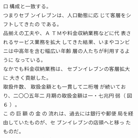
口 構成と一致する。
つまりセブ ンイレブンは、人口動態に応 じて客層をシ
フトしてきたの である。
品揃えの工夫や、Ａ ＴＭや料金収納業務などに代 表さ
れるサービス業務を拡大 してきた結果、いまやコンビ
ニは中高年を含む幅広い年齢 層の人たちが利用するよ
うに なっている。
なかでも料金収納業務は、 セブンイレブンの客層拡大
に 大きく貢献した。
取扱件数、 取扱金額とも一貫して二桁増 が続いてお
り、二〇〇五年二 月期の取扱金額は一・七兆円 弱（ 図
６ ）。
こ の 巨 額 の 金 の 流れは、過去には銀行や郵便 局を経
由していたものが、セ ブンイレブンの店頭へと移っ た
ものだ。