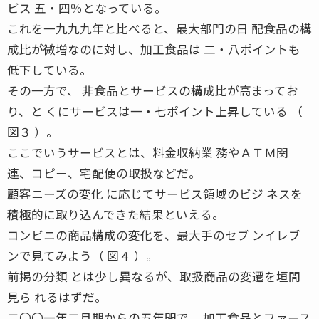
ビス 五・四％となっている。
これを一九九九年と比べると、最大部門の日 配食品の構
成比が微増なのに対し、加工食品は 二・八ポイントも
低下している。
その一方で、 非食品とサービスの構成比が高まってお
り、と くにサービスは一・七ポイント上昇している （
図３ ）。
ここでいうサービスとは、料金収納業 務やＡＴＭ関
連、コピー、宅配便の取扱などだ。
顧客ニーズの変化 に応じてサービス領域のビジ ネスを
積極的に取り込んできた結果といえる。
コンビニの商品構成の変化を、最大手のセブ ンイレブ
ンで見てみよう（ 図４ ）。
前掲の分類 とは少し異なるが、取扱商品の変遷を垣間
見ら れるはずだ。
二〇〇一年二月期からの五年間で、 加工食品とファース