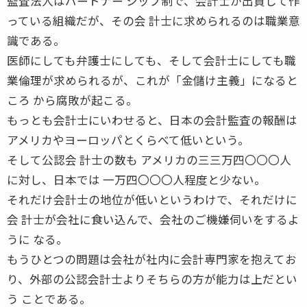
監査法人はパートナー シップ制で、会計士が出資して作
っている組織だが、その会 計士に求められるのは職業意
識である。
医師にしても弁護士にしても、そして会計士にしても職
業倫理が求められるが、これが「金儲け主義」になると
ころ から腐敗が起こる。
もっとも会計士にいわせると、日本の会計監査の報酬は
アメリカやヨーロッパとくらべて低いという。
そして公認会 計士の数も アメリカの三三万四〇〇〇人
に対し、日本では 一万四〇〇〇人程度と少ない。
それだけ会計士の地位が低いというわけで、それだけに
会 計士が会社に食い込んで、会社のご機嫌伺いをするよ
うに なる。
もうひとつの問題は会社が社内に会計専門家を抱えてお
り、外部の公認会計士よりそちらの方が能力は上だとい
う ことである。