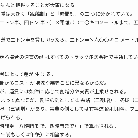
ち んと把握することが大事になる。
運賃は大きく「距離制」と「時間制」の二 つに分かれている。
二トン車、四トン 車…）×距離帯（二〇キロメートルまで、
 送で二トン車を貸し切ったら、二トン車×六〇〇キロ メート
走る場合の運賃の額 はすべてのトラック運送会社で共通して
者によって差が 生じ る。
掛かるコスト が地域や業者ごとに異なるからだ。
が、運賃には条件に 応じて割増分や実費が上乗せされる。
によって異なるが、割増の例としては 悪路（三割増）、冬期（
早朝（三割増）があり、実費の例としては有料道 路利用料、フ
 げられる。
時間帯（八時間ま で、四時間まで）」で算出される。
（午前もしくは午後）に相当する。