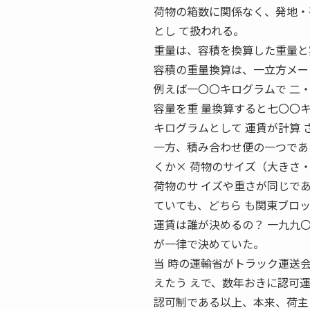
荷物の箱数に関係なく、発地・
とし て扱われる。
重量は、容積を換算した重量と
容積の重量換算は、一立方メー
例えば一〇〇キログラムで 二
容量を重 量換算すると七〇〇
キログラムとして 運賃が計算 
一方、積み合わせ便の一つであ
くか× 荷物のサイズ（大きさ
荷物のサ イズや重さが同じで
ていても、どちら も関東ブロ
運賃は誰が決めるの？ 一九九
が一律で決めていた。
当 時の運輸省がトラック運送
えたう えで、数年おきに認可
認可制である以上、本来、荷主