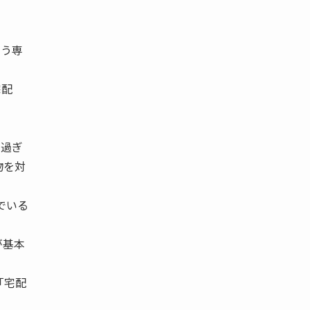
らう専
宅配
多過ぎ
物を対
でいる
が基本
「宅配