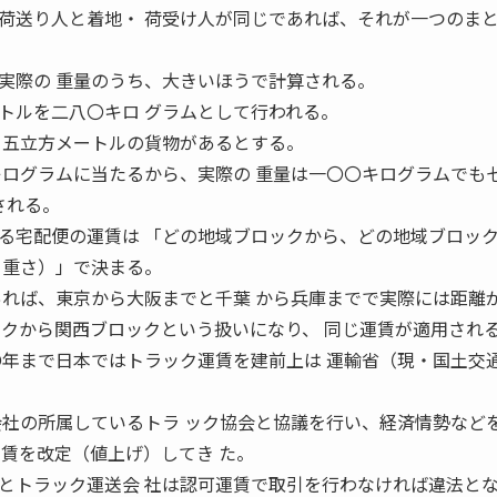
荷送り人と着地・ 荷受け人が同じであれば、それが一つのま
実際の 重量のうち、大きいほうで計算される。
トルを二八〇キロ グラムとして行われる。
・五立方メートルの貨物があるとする。
キログラムに当たるから、実際の 重量は一〇〇キログラムでも
される。
る宅配便の運賃は 「どの地域ブロックから、どの地域ブロッ
・重さ）」で決まる。
あれば、東京から大阪までと千葉 から兵庫までで実際には距離
ックから関西ブロックという扱いになり、 同じ運賃が適用され
〇年まで日本ではトラック運賃を建前上は 運輸省（現・国土交
会社の所属しているトラ ック協会と協議を行い、経済情勢など
運賃を改定（値上げ）してき た。
とトラック運送会 社は認可運賃で取引を行わなければ違法と