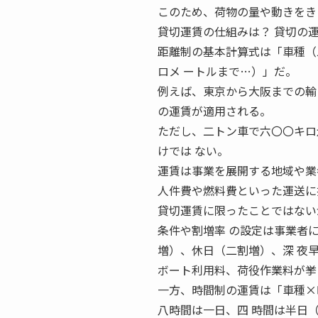
このため、荷物の量や動きをき
貸切運賃の仕組みは？ 貸切の
距離制の基本計算式は「車種（
ロメ ートルまで…）」だ。
例えば、東京から大阪までの輸
の運賃が適用される。
ただし、二トン車で六〇〇キロ
けでは ない。
運賃は事業を展開する地域や業
人件費や燃料費といった運送に
貸切運賃に限ったことではない
条件や割増率 の設定は事業者
増）、休日（二割増）、深 夜
ボート利用料、荷役作業料が挙
一方、時間制の運賃は「車種×
八時間は一日、四 時間は半日