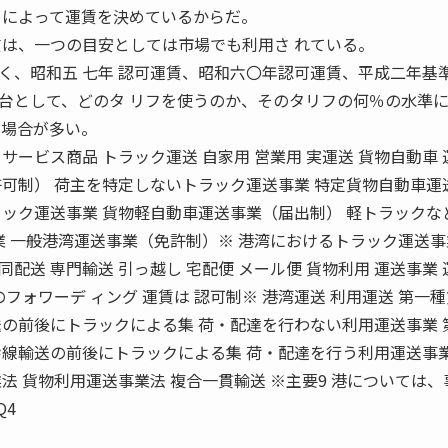
 によって運賃を決めているからだ。
賃は、一つの目安としては市場でも利用さ れている。
く、昭和五 七年 認可運賃、昭和六〇年認可運賃、平成二年基準
台として、どのタ リフを使うのか、そのタリフの何％の水準
る場合が多い。
サービス商品 トラック運送 自家用 営業用 実運送 貨物自動車 
許可制） 荷主を特定しないトラック運送事業 特定貨物自動車運
ラック運送事業 貨物軽自動車運送事業（届出制） 軽トラックな
業 一般港湾運送事業（免許制）※ 港湾におけるトラック運送事
共同配送 専門輸送 引っ越し 宅配便 メール便 貨物利用 運送事業
フォワーデ ィング 運賃は 認可制※ 港湾運送 利用運送 第一
送の前後にトラックによる集 荷・配達を行わない利用運送事業 
幹線輸送の前後にトラックによる集 荷・配達を行う利用運送事業
法 貨物利用運送事業法 複合一貫輸送 ※主要9 港については、
Q4