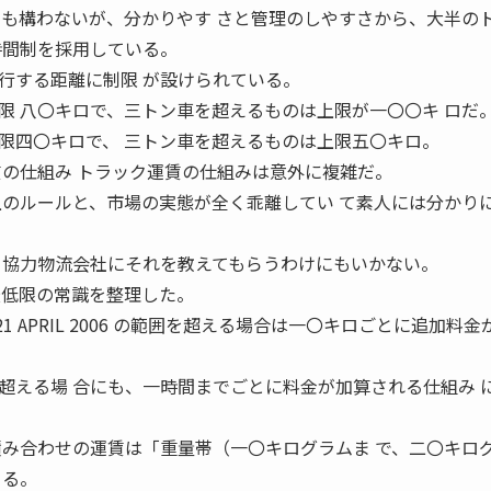
ても構わないが、分かりやす さと管理のしやすさから、大半の
時間制を採用している。
行する距離に制限 が設けられている。
限 八〇キロで、三トン車を超えるものは上限が一〇〇キ ロだ
限四〇キロで、 三トン車を超えるものは上限五〇キロ。
賃の仕組み トラック運賃の仕組みは意外に複雑だ。
上のルールと、市場の実態が全く乖離してい て素人には分かり
 協力物流会社にそれを教えてもらうわけにもいかない。
最低限の常識を整理した。
部 21 APRIL 2006 の範囲を超える場合は一〇キロごとに追加料金
超える場 合にも、一時間までごとに料金が加算される仕組み 
積み合わせの運賃は「重量帯（一〇キログラムま で、二〇キロ
 る。