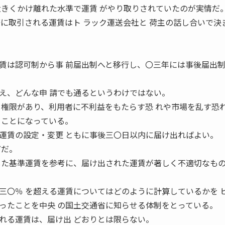
大きくかけ離れた水準で運賃 がやり取りされていたのが実情だ
際に取引される運賃はト ラック運送会社と 荷主の話し合いで決
賃は認可制から事 前届出制へと移行し、〇三年には事後届出
え、どんな申 請でも通るというわけではない。
る権限があり、利用者に不利益をもたらす恐 れや市場を乱す恐
ることになっている。
運賃の設定・変更 ともに事後三〇日以内に届け出ればよい。
どだ。
した基準運賃を参考に、届け出された運賃が著しく不適切なも
三〇％ を超える運賃についてはどのように計算しているかを 
ったことを中央 の国土交通省に知らせる体制をとっている。
れる運賃は、届け出 どおりとは限らない。