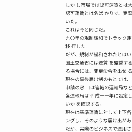
しか し市場では認可運賃とは
認可運賃とは名ば かりで、実
いた。
これは今と同じだ。
九〇年の規制緩和でトラック運
移 行した。
だが、規制が緩和されたとはい
国土交通省には運賃 を監督す
る場合には、変更命令を出せ 
現在の事後届出制のもとでは、
申請の窓 口は管轄の運輸局な
各運輸局は平 成十一年に設定
いか を確認する。
現在は基準運賃に対して上下各
ングし、そのような届け出があ
だが、実際のビジネスで運用さ