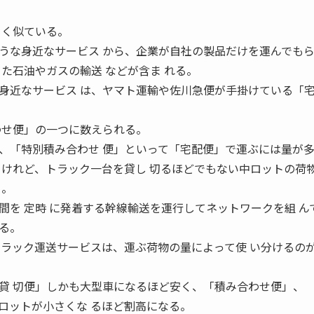
よく似ている。
うな身近なサービス から、企業が自社の製品だけを運んでも
た石油やガスの輸送 などが含ま れる。
身近なサービス は、ヤマト運輸や佐川急便が手掛けている「
わせ便」の一つに数えられる。
、「特別積み合わせ 便」といって「宅配便」で運ぶには量が
るけれど、トラック一台を貸し 切るほどでもない中ロットの荷
る。
間を 定時 に発着する幹線輸送を運行してネットワークを組 ん
る。
トラック運送サービスは、運ぶ荷物の量によって使 い分けるの
貸 切便」しかも大型車になるほど安く、「積み合わせ便」、 
ロットが小さくな るほど割高になる。