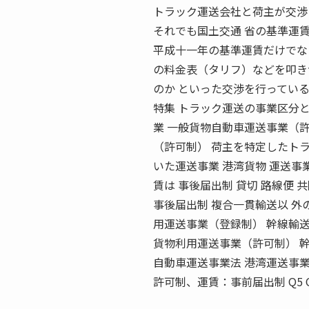
トラック運送会社と荷主が交渉
それでも国土交通 省の基準運
平成十一年の基準運賃だけでな
の料金表（タリフ）などを叩き
のか といった交渉を行ってい
特集 トラック運送の事業区分と
業 一般貨物自動車運送事業（
（許可制） 荷主を特定したト
いた運送事業 港湾貨物 運送事
賃は 事後届出制 貸切 路線便 
事後届出制 複合一貫輸送以 外の
用運送事業（登録制） 幹線輸
貨物利用運送事業（許可制） 
自動車運送事業法 港湾運送事業
許可制、運賃：事前届出制 Q5 