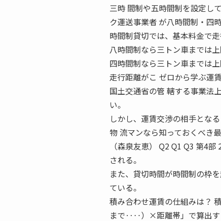
三時 間制や五時間制を設定し
ク運送事業者 が八時間制・四
時間制貸切では、基本料金で走
八時間制なら三トン車までは上
四時間制なら三トン車までは上
走行距離がこ ゼロから学ぶ運
国土交通省の管 轄する事業法
い。
しかし、運賃交渉の相手となる
物 流マンなら知っておくべき
（森泉友恵） Q2 Q1 Q3 第4
される。
また、貸切時間が時間制の枠を
ている。
積み合わせ運賃の仕組みは？ 
まで‥‥）×距離帯」で算出す