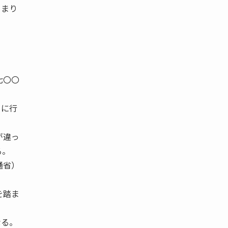
とまり
七〇〇
クに行
が違っ
る。
通省）
を踏ま
なる。