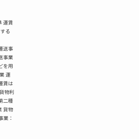
 運賃
にする
運送事
送事業
どを用
業 運
 運賃は
種貨物利
第二種
 貨物
事業：