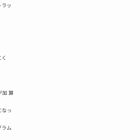
トラッ
。
にく
が加 算
になっ
グラム