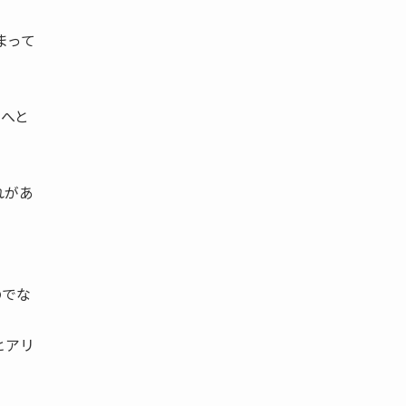
。
まって
制へと
れがあ
のでな
ヒアリ