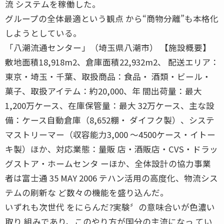
流 システムを稼働した。
グループの全体最適という観点 から“商物分離”も本格化
しようとしている。
「八潮流通センター」（埼玉県八潮市） 【施設概要】
敷地面積18,918m2、倉庫面積22,932m2、 配送エリア：
東京・埼玉・千葉、取扱商品：食品・ 酒類・ビール・
菓子、取扱アイテム：約20,000、年 間出荷量：最大
1,200万ケース、在庫保管量：最大 32万ケース、主な設
備：ケース自動倉庫（8,652棚・ ダイフク製）、システ
マストリーマー（収容能力3,000 〜4500ケース・イトー
キ製）ほか、対応業態：量販 店・酒販店・CVS・ドラッ
グストア・ホームセンタ ーほか、全体設計の協力事業
者は富士通 35 MAY 2006 テハン活用の高度化、物流シス
テムの刷新な ど数々の機能を盛り込んだ。
いずれも次世代 をにらんだ?実験〞の意味合いが色濃い
取り 組みであり、このやり方が国分の主流になっ てい