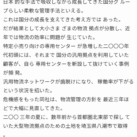
日本 的な手法で吸収しながら成長してきた国分グ ルー
プらしい柔軟な管理手法といえる。
これは国分の成長を支えてきた考え方では あった。
だが結果として大小さま ざまの物流 拠点が分散し、近
年では物流の効率に問題が 生じていた。
特定小売り向けの専用センター が急増した二〇〇〇年
代初頭には、それまで 国分の汎用拠点を利用していた
顧客が、自ら 専用センターを新設して抜けていく事例
が頻 発。
汎用物流ネットワークが歯脱けになり、 稼働率が下がる
という状況を招いた。
危機感をもった同社は、物流管理の方針を 最近三年ほ
どで大幅に見直してきた。
二〇〇 三年の夏に、数年前から首都圏北東部で探し て
いた大型物流拠点のための土地を埼玉県八潮市で取得
。