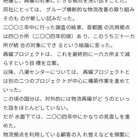
把握し、再編の対象にで きる拠点を洗い出すことだ。
同社にとっては、 グループ横断的な物流改善の取り組み
そのも のが新しい試みだった。
二〇〇三年中に行った調査の結果、首都圏 の汎用拠点
は四〇カ所（二〇〇四年初頭）あ り、このうち三十一カ
所が統 合の対象にでき るという結論に至った。
再編プロジェクトは、 これを最終的に一六カ所まで減
らすという目 標を立案。
以降、八潮センターについては、 再編プロジェクトと
は別の二つのプロジェク トが中心に構築作業を進めて
いった。
この頃の国分は、対外的には物流再編がど うのといっ
た話をほとんどしていない。
だが 水面下では、二〇〇四年中にかなりの見直しを進
めた。
物流拠点を利用している顧客の入 れ替えなどを頻繁に