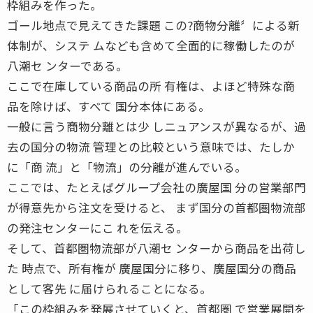
枠組みを作った。
ゴール地点で見えてきた課題 この?商物分離〞による新
体制が、システ ムなども含めて全面的に稼働したのが
八潮セ ンターである。
ここで在庫している商品の所 有権は、よほど特殊な商
品を除けば、すべて 国分本体にある。
一般に言う商物分離とは少 しニュアンスが異なるが、過
去の国分の物流 管理との比較という意味では、たしか
に「商 流」と「物流」の分離が進んでいる。
ここでは、たとえばグループ会社の廣屋国 分の営業部門
が得意先から注文を受けると、 まず国分の首都圏物流部
の発注センターにこ れを伝える。
そして、首都圏物流部が八潮セ ンターから商品を出荷し
た 時点で、所有権が 廣屋国分に移り、廣屋国分の商品
として客先 に届けられることになる。
「この枠組みを発展させていくと、首都圏 で営業展開を