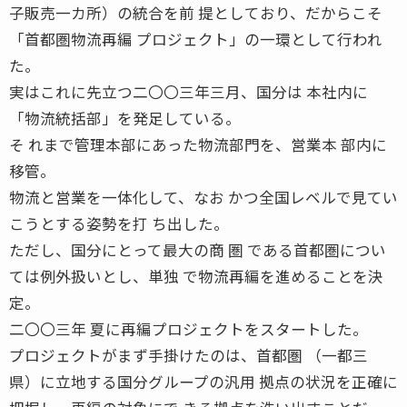
子販売一カ所）の統合を前 提としており、だからこそ
「首都圏物流再編 プロジェクト」の一環として行われ
た。
実はこれに先立つ二〇〇三年三月、国分は 本社内に
「物流統括部」を発足している。
そ れまで管理本部にあった物流部門を、営業本 部内に
移管。
物流と営業を一体化して、なお かつ全国レベルで見てい
こうとする姿勢を打 ち出した。
ただし、国分にとって最大の商 圏 である首都圏につい
ては例外扱いとし、単独 で物流再編を進めることを決
定。
二〇〇三年 夏に再編プロジェクトをスタートした。
プロジェクトがまず手掛けたのは、首都圏 （一都三
県）に立地する国分グループの汎用 拠点の状況を正確に