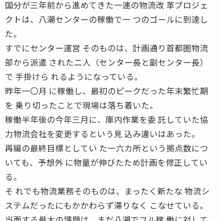
国分が三年前から進めてきた一連の物流改 革プロジェ
クトは、八潮センターの稼働で一 つのゴールに到達し
た。
すでにセンター運営 そのものは、計画通り首都圏物流
部から派遣 された二人（センター長と副センター長）
で 手掛けら れるようになっている。
昨年一〇月 に稼働し、最初のピークだった年末繁忙期
を 乗り切ったことで現場は落ち着いた。
稼働半年後の今年三月に、庫内作業を委 託していた協
力物流会社を変更するという見 込み違いはあった。
再編の最終目標としてい た一六カ所という拠点数につ
いても、予想外 に物量が伸びたため計画を修正してい
る。
そ れでも物流業務そのものは、まったく新たな 物流シ
ステムだったにもかかわらず滞りなく こなせている。
当面する最大の課題は、まだ八潮でフル稼 働に対して