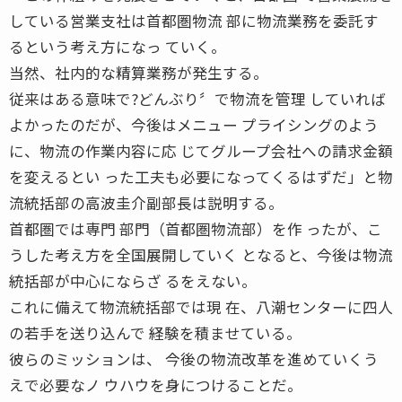
している営業支社は首都圏物流 部に物流業務を委託す
るという考え方になっ ていく。
当然、社内的な精算業務が発生する。
従来はある意味で?どんぶり〞で物流を管理 していれば
よかったのだが、今後はメニュー プライシングのよう
に、物流の作業内容に応 じてグループ会社への請求金額
を変えるとい った工夫も必要になってくるはずだ」と物
流統括部の高波圭介副部長は説明する。
首都圏では専門 部門（首都圏物流部）を作 ったが、こ
うした考え方を全国展開していく となると、今後は物流
統括部が中心にならざ るをえない。
これに備えて物流統括部では現 在、八潮センターに四人
の若手を送り込んで 経験を積ませている。
彼らのミッションは、 今後の物流改革を進めていくう
えで必要なノ ウハウを身につけることだ。