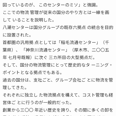
図っているのが、 このセンターのミソ」と強調。
ここでの物流 管理が従来の国分のやり方とは一線を画
して いることを説明した。
八潮センターは国分グループの既存六拠点 の統合を目的
に設置された。
首都圏の汎用拠 点としては「稲毛流通センター」（千
葉県）、 「神奈川流通センター」（厚木市、二〇〇五
年 七月号既報）に次ぐ 三カ所目の大型拠点だ。
そして、国分の物流管理にとって歴史的なタ ーニング・
ポイントとなる拠点でもある。
過去の国分は、支社ごと、グループ会社ご とに物流を管
理してきた。
それぞれに独立し た物流拠点を構えて、コスト管理も経
営体ご とに行うのが一般的だった。
創業から三〇〇 年近い歴史を誇り、その間に多くの卸を