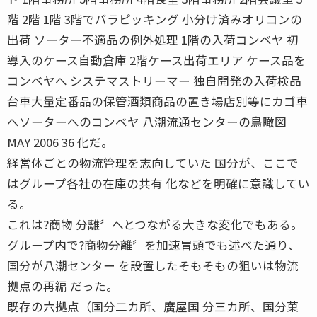
階 2階 1階 3階でバラピッキング 小分け済みオリコンの
出荷 ソーター不適品の例外処理 1階の入荷コンベヤ 初
導入のケース自動倉庫 2階ケース出荷エリア ケース品を
コンベヤへ システマストリーマー 独自開発の入荷検品
台車大量定番品の保管酒類商品の置き場店別等にカゴ車
へソーターへのコンベヤ 八潮流通センターの鳥瞰図
MAY 2006 36 化だ。
経営体ごとの物流管理を志向していた 国分が、ここで
はグループ各社の在庫の共有 化などを明確に意識してい
る。
これは?商物 分離〞へとつながる大きな変化でもある。
グループ内で?商物分離〞を加速冒頭でも述べた通り、
国分が八潮センター を設置したそもそもの狙いは物流
拠点の再編 だった。
既存の六拠点（国分二カ所、廣屋国 分三カ所、国分菓