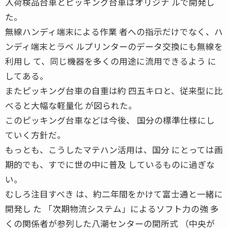
入荷検品台車とピッキング台車はオリジナ ルで開発し
た。
無線ハンディ端末による作業 者への指示だけでなく、ハ
ンディ端末とラベ ルプリンターのデータ交換にも無線を
利用し て、同じ機器を多くの用途に流用できるよう に
してある。
またピッキング台車の自重は約 四五キロと、従来型に比
べると大幅な軽量化 が図られた。
このピッキング台車などは今後、 国分の標準仕様にし
ていく方針だ。
もっとも、こうしたマテハン活用は、国分 にとっては画
期的でも、すでに世の中に普及 しているものに過ぎな
い。
むしろ注目すべき は、約二年間をかけて富士通と一緒に
開発し た 「次期物流システム」によるソフト力の強 多
くの関係者が参列した八潮センターの開所式 （中央が