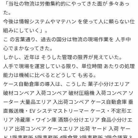
「当社の物流は労働集約的にやってきた面が 多々あっ
た。
今後は情報システムやマテハン を使って人に頼らない仕
組みにしていく」。
こ の言葉通り、過去の国分は物流の現場作業を 人手中
心でまかなってきた。
しかし、近年は そうした管理の限界が見えていた。
人手で現場を運営している限り、単位時間 あたりの処理
能力は機械に比べるとどうして も劣る。
ケース自動倉庫の導入は、こうした 菓子小分けエリア
破材コンベア 入荷コンベア 破材圧縮機 入荷コンベア ソ
ーター 大量品エリア 入出荷コンベア ケース自動倉庫 垂
直搬送機・EV システマストリーマー ケース・不定形エ
リア 冷蔵庫・ワイン庫 酒類小分けエリア 食品小分けエ
リア 出荷コンベア ケースエリア 出荷 ヤード 入荷 ヤー
ド 1階事務所 5階事務所 4階食堂 3階事務所 2階会議室 3