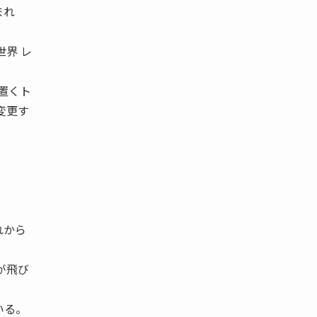
まれ
世界 レ
を置くト
変更す
れから
が飛び
いる。