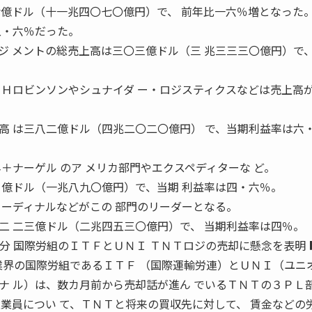
七億ドル（十一兆四〇七〇億円）で、 前年比一六％増となった
五・六％だった。
ジ メントの総売上高は三〇三億ドル（三 兆三三三〇億円）で
・Ｈロビンソンやシュナイダ ー・ロジスティクスなどは売上高が
高 は三八二億ドル（四兆二〇二〇億円） で、当期利益率は六
＋ナーゲル のア メリカ部門やエクスペディターな ど。
 億ドル（一兆八九〇億円）で、当期 利益率は四・六％。
カーディナルなどがこの 部門のリーダーとなる。
二 二三億ドル（二兆四五三〇億円）で、 当期利益率は四％。
発表分 国際労組のＩＴＦとＵＮＩ ＴＮＴロジの売却に懸念を表明 
物流業界の国際労組であるＩＴＦ （国際運輸労連）とＵＮＩ（ユニ
ナ ル）は、数カ月前から売却話が進ん でいるＴＮＴの３ＰＬ
従業員につい て、ＴＮＴと将来の買収先に対して、 賃金などの