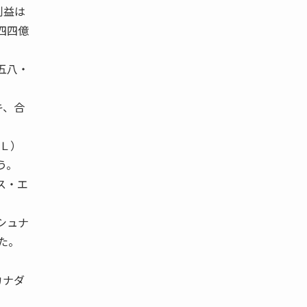
利益は
四四億
五八・
キ、合
ＴＬ）
う。
ス・エ
シュナ
げた。
カナダ