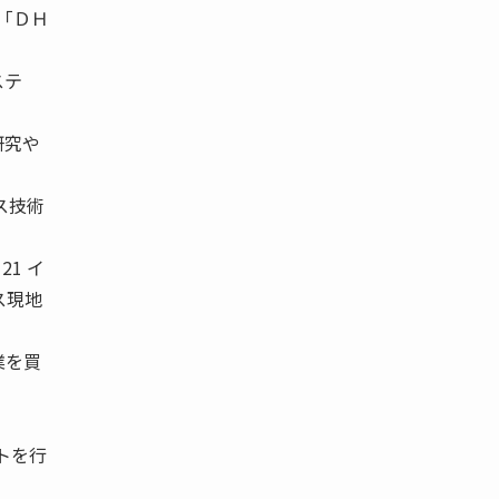
は「ＤＨ
ステ
研究や
ス技術
21 イ
ス現地
業を買
トを行