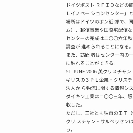
ドイツポスト ＲＦＩＤなどの研
Ｌイノベー ションセンター」
場所はドイツのボン近 郊で、
ム）、郵便事業や国際宅配便な
センターの完成は二〇〇六年秋
調査が 進められることになる
また、訪問 者はセンター内の
に触れることができる。
51 JUNE 2006 英クリス
ギリスの３ＰＬ企業・クリスチ
法人か ら物流に関する情報シ
ダイキン工業は二〇〇三年、販
収した。
ただし、三社とも独自のＩＴ（
クリ スチャン・サルベッセン
う。