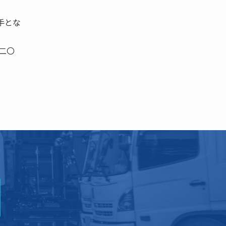
手とな
月二〇