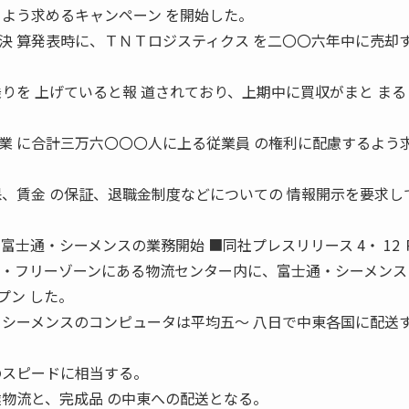
るよう求めるキャンペーン を開始した。
決 算発表時に、ＴＮＴロジスティクス を二〇〇六年中に売却
りを 上げていると報 道されており、上期中に買収がまと ま
業 に合計三万六〇〇〇人に上る従業員 の権利に配慮するよう
保、賃金 の保証、退職金制度などについての 情報開示を要求し
富士通・シーメンスの業務開始 ■同社プレスリリース 4・ 12 
リ・フリーゾーンにある物流センター内に、富士通・シーメンス
プン した。
 シーメンスのコンピュータは平均五〜 八日で中東各国に配送
のスピードに相当する。
達物流と、完成品 の中東への配送となる。