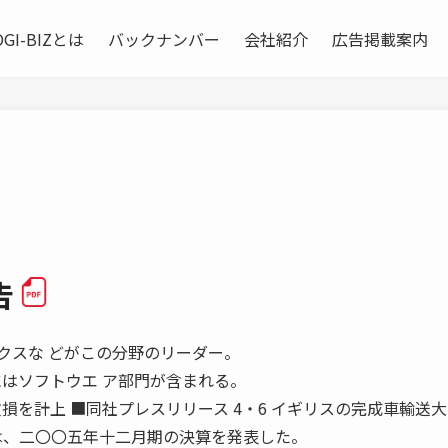
OGI-BIZとは
バックナンバー
会社紹介
広告掲載案内
告
クスな どがこの分野のリーダー。
にはソフトウエ ア部門が含まれる。
損を計上 ■同社プレスリリース 4・6 イギリスの完成車輸送
ic は、二〇〇五年十二月期の決算を発表した。