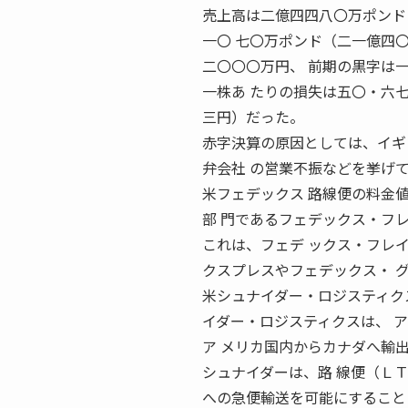
売上高は二億四四八〇万ポンド
一〇 七〇万ポンド（二一億四
二〇〇〇万円、 前期の黒字は
一株あ たりの損失は五〇・六
三円）だった。
赤字決算の原因としては、イギ
弁会社 の営業不振などを挙げ
米フェデックス 路線便の料金値
部 門であるフェデックス・フ
これは、フェデ ックス・フレ
クスプレスやフェデックス・ 
米シュナイダー・ロジスティクス
イダー・ロジスティクスは、 アク
ア メリカ国内からカナダへ輸
シュナイダーは、路 線便（Ｌ
への急便輸送を可能にすること