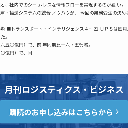
更と、社内でのシー ムレスな情報フローを実現するのが狙 い。
 庫・輸送システムの統合 ノウハウが、 今回の業務受注の決め
燃 ■トランスポート・インテリジェンス 4・ 21 ＵＰＳは四
した。
二六五〇億円）で、前 年同期比一六・五％増。
六〇億円）で、同
月刊ロジスティクス・ビジネス
購読のお申し込みはこちらから