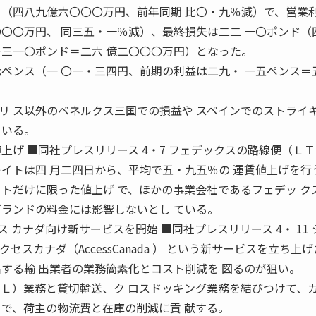
 （四八九億六〇〇〇万円、前年同期 比〇・九％減）で、営業
〇〇〇万円、 同三五・一％減）、最終損失は二二 一〇ポンド（
一三一〇ポンド＝二六 億二〇〇〇万円）となった。
七ペンス（一 〇一・三四円、前期の利益は二九・ 一五ペンス＝
リ ス以外のベネルクス三国での損益や スペインでのストライ
ている。
上げ ■同社プレスリリース 4・7 フェデックスの路線便（Ｌ
レイトは四 月二四日から、平均で五・九五％の 運賃値上げを行
イトだけに限った値上げ で、ほかの事業会社であるフェデッ ク
グランドの料金には影響しないとし ている。
 カナダ向け新サービスを開始 ■同社プレスリリース 4・ 11 
セスカナダ（AccessCanada ） という新サービスを立ち上
出する輸 出業者の業務簡素化とコスト削減を 図るのが狙い。
ＴＬ）業務と貸切輸送、ク ロスドッキング業務を結びつけて、
 で、荷主の物流費と在庫の削減に貢 献する。