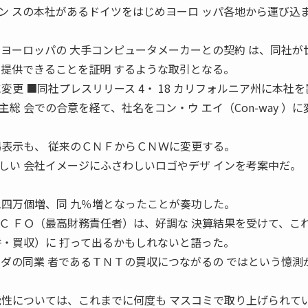
ン スの本社があるドイツをはじめヨーロ ッパ各地から運び込
ヨーロッパの 大手コンピュータメーカーとの契約 は、同社が
を提供できることを証明 するような取引となる。
変更 ■同社プレスリリース 4・ 18 カリフォルニア州に本社
総 会での合意を経て、社名をコン・ウ エイ（Con-way ）に
場表示も、 従来のＣＮＦからＣＮＷに変更する。
しい 会社イメージにふさわしいロゴやデザ インを考案中だ。
二四万個増、同 九％増となったことが奏功した。
Ｃ ＦＯ（最高財務責任者）は、好調な 決算結果を受けて、こ
併・買収）に 打って出るかもしれないと語った。
ンダの同業 者であるＴＮＴの買収につながるの ではという憶測
能性については、これまでに何度も マスコミで取り上げられて