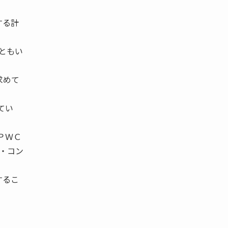
する計
るともい
求めて
てい
ＰＷＣ
・コン
するこ