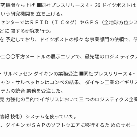
究機関立ち上げ ■同社プレスリリース 4・ 26 ドイツポスト
という研究機関を 立ち上げる。
同センターではＲＦＩＤ（Ｉ Ｃタグ）やＧＰＳ（全地球方位シ
どに 関する研究を行う。
を 予定しており、ドイツポストの様々 な事業部門の依頼で、
。
一二〇〇平方メー トルの展示エリアで、最先端のロジス ティク
チャン・サルベッセン ダイキンの業務受注 ■同社プレスリリース 4・ 
 ャン・サルベッセンはコンペの結果、 ダイキン工業のイギリ
ステムの統合 業務を受注した。
売 力強化の目的でイギリスにおいて三 つのロジスティクス企
情報 技術）システムを使っていた。
は、ダイキン がＳＡＰのソフトウエアに移行するた めのサポー