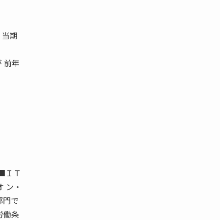
。
、当期
 前年
・
■ＩＴ
オ ン・
部門で
労働条