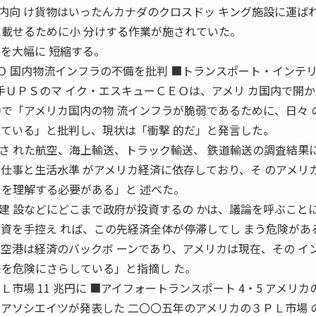
内向 け貨物はいったんカナダのクロスドッ キング施設に運ば
に載せるために小 分けする作業が施されていた。
を大幅に 短縮する。
ＳのＣＥＯ 国内物流インフラの不備を批判 ■トランスポート・インテ
大手ＵＰＳのマ イク・エスキューＣＥＯは、アメリ カ国内で開
中で「アメリカ国内の物 流インフラが脆弱であるために、日々 
している」と批判し、現状は「衝撃 的だ」と発言した。
さ れた航空、海上輸送、トラック輸送、 鉄道輸送の調査結果
の仕事と生活水準 がアメリカ経済に依存しており、そ のアメリ
とを理解する必要がある」と 述べた。
建 設などにどこまで政府が投資するの かは、議論を呼ぶこと
投資を手控え れば、この先経済全体が停滞してし まう危険があ
や空港は経済のバックボ ーンであり、アメリカは現在、その イ
来を危険にさらしている」と指摘し た。
市場 11 兆円に ■アイフォートランスポート 4・5 アメリカ
＆アソシエイツが発表した 二〇〇五年のアメリカの３ＰＬ市場 