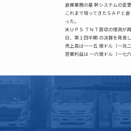
倉庫業務の基 幹システムの変
これまで培ってきたＳＡＰと倉
った。
米ＵＰＳ ＴＮＴ買収の憶測が再
日、第１四半期 の決算を発表
売上高は一一五 億ドル（一兆
営業利益は 一六億ドル（一七