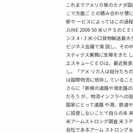
これまでアメリカ発のカナダ国
こで方面ご との積み合わせ便
新サ ービスによってはこの過程
JUNE 2006 50 米ＵＰ
ンス 4・3 米小口貨物輸送最
ビジネス会議で演 説し、その
スティクス業務に支障をきた 
エスキューＣＥＯは、最近発表
し、「アメ リカ人は自分たち
は国際物流に依存し ているこ
さらに「新規の道路や滑走路の
だろう が、物流インフラへの
国家にとって道路 や港、鉄道
に投資しないことで自らの未 
米アームストロング調査 米３ＰＬ
会社であるアーム ストロング