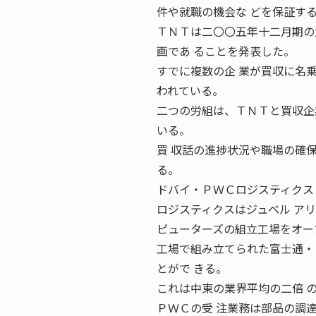
件や就職の機会な どを保証す
ＴＮＴは二〇〇五年十二月期の
画であ ることを発表した。
すでに複数の企 業が買収に名乗
われている。
二つの労組は、ＴＮＴと買収企
いる。
買 収話の進捗状況や職場の確
る。
ドバイ・ＰＷＣロジスティクス 
ロジスティクスはジュベル ア
ピューターズの組立工場をオー
工場で組み立てられた富士通・
とがで きる。
これは中東の業界平均の二倍 
ＰＷＣの受 注業務は部品の調