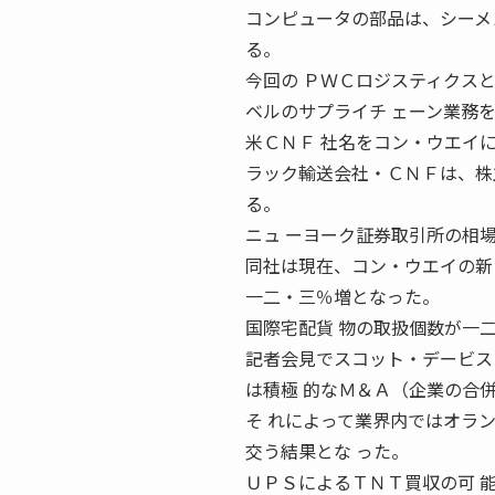
コンピュータの部品は、シーメ
る。
今回の ＰＷＣロジスティクスと
ベルのサプライチ ェーン業務
米ＣＮＦ 社名をコン・ウエイに
ラック輸送会社・ＣＮＦは、株主
る。
ニュ ーヨーク証券取引所の相
同社は現在、コン・ウエイの新
一二・三％増となった。
国際宅配貨 物の取扱個数が一
記者会見でスコット・デービス
は積極 的なＭ＆Ａ（企業の合
そ れによって業界内ではオラ
交う結果とな った。
ＵＰＳによるＴＮＴ買収の可 