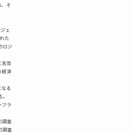
れ、そ
リジェ
かれた
のロジ
に言及
カ経済
になる
る。
ンフラ
の調査
の調査