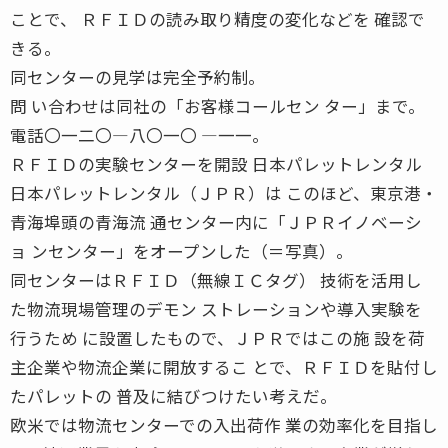
ことで、 ＲＦＩＤの読み取り精度の変化などを 確認で
きる。
同センターの見学は完全予約制。
問 い合わせは同社の「お客様コールセン ター」まで。
電話〇一二〇―八〇一〇 ―一一。
ＲＦＩＤの実験センターを開設 日本パレットレンタル
日本パレットレンタル（ＪＰＲ）は このほど、東京港・
青海埠頭の青海流 通センター内に「ＪＰＲイノベーシ
ョ ンセンター」をオープンした（＝写真）。
同センターはＲＦＩＤ（無線ＩＣタグ） 技術を活用し
た物流現場管理のデモン ストレーションや導入実験を
行うため に設置したもので、ＪＰＲではこの施 設を荷
主企業や物流企業に開放するこ とで、ＲＦＩＤを貼付し
たパレットの 普及に結びつけたい考えだ。
欧米では物流センターでの入出荷作 業の効率化を目指し