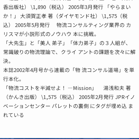
香出版社） \1,890（税込） 2005年3月発行 「やらまい
か！」 大須賀正孝 著（ダイヤモンド社） \1,575（税
込） 2005年5月発行 物流コンサルティング業界の カ
リスマが小説形式のノウハウ 本に挑戦。
「大先生」と「美人 弟子」「体力弟子」の３人組が、
常識破りの物流理論で、クライ アントの課題を次々に解
決。
本誌2002年4月号から連載の「物 流コンサル道場」を単
行本化。
「物流コストを半減せよ！ ―Mission」 湯浅和夫 著
（かんき出版） \1,575（税込） 2005年2月発行 JPRイノ
ベーションセンター パレットの裏側 にタグが埋め込 ま
れている