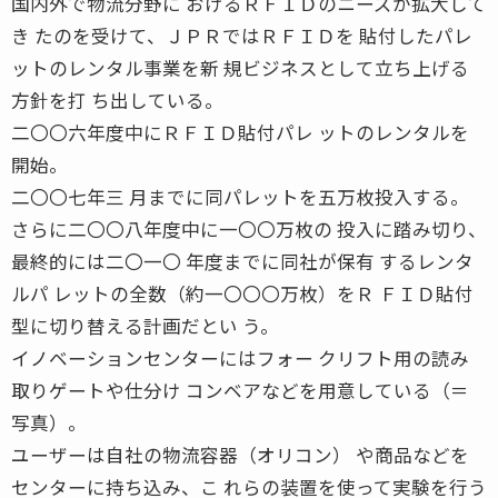
国内外で物流分野に おけるＲＦＩＤのニーズが拡大して
き たのを受けて、ＪＰＲではＲＦＩＤを 貼付したパレ
ットのレンタル事業を新 規ビジネスとして立ち上げる
方針を打 ち出している。
二〇〇六年度中にＲＦＩＤ貼付パレ ットのレンタルを
開始。
二〇〇七年三 月までに同パレットを五万枚投入する。
さらに二〇〇八年度中に一〇〇万枚の 投入に踏み切り、
最終的には二〇一〇 年度までに同社が保有 するレンタ
ルパ レットの全数（約一〇〇〇万枚）をＲ ＦＩＤ貼付
型に切り替える計画だとい う。
イノベーションセンターにはフォー クリフト用の読み
取りゲートや仕分け コンベアなどを用意している（＝
写真）。
ユーザーは自社の物流容器（オリコン） や商品などを
センターに持ち込み、こ れらの装置を使って実験を行う