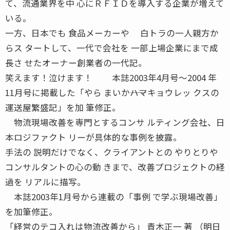
て、流通業界を中 心にＲＦＩＤを導入する企業が増えて
いる。
一方、日本でも 食品メーカーや 白トラの一人親方か
らス タートして、一代で会社を 一部上場企業にまで成
長さ せたオーナー創業者の一代記。
笑えます！泣けます！ 本誌2003年4月号〜2004 年
11月号に掲載した「やら まいか――ハマキョウレッ クスの
運送屋繁盛記」を加 筆修正。
物流現場改善を専門とするコンサ ルティング会社、日
本ロジファクト リーが具体的な事例を披露。
手法の 説明だけでなく、クライアントとの やりとりや
コンサルタントの心の動 きまで、改善プロジェクトの経
過を リアルに描写。
本誌2003年1月号から連載の「事例 で学ぶ現場改善」
を加筆修正。
「経営のテコ入れは物流改善から」 青木正一 著 （明日