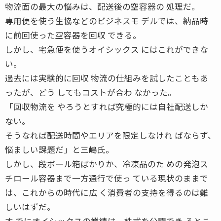
物流面の最大の悩みは、配送後の空容器の 処理だ。
専用便を使う生協などのビジネスモ デルでは、納品時
に前回使った空容器を回収 できる。
しかし、宅急便を使うオイシックス にはこれができな
い。
過去には実験的に回収 物流の仕組みを試したこともあ
ったが、どう してもコストが合わ なかった。
「回収物流を やろうとすれば究極的には自社配送しか
ない。
そうなれば配送時間やエリアを限定しなけれ ばならず、
悩ましい課題だ」と三嶋氏。
しかし、段ボール箱ばかりか、冷凍品のた めの発泡ス
チロール容器まで一方通行で使っ ている現状のままで
は、これからの時代に広 く消費者の支持を得るのは難
しいはずだ。
す でにオイシックスの業績は、株式を公開でき るとこ