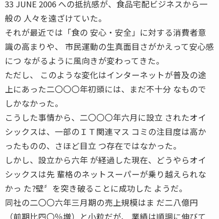
33 JUNE 2006 への抵抗感が、食品宅配ビジネスから一
般の 人々を遠ざけていた。
それが最近では「食の 安心・安全」に対する消費者意
識の高まりや、 市民運動の生真面目さがかえって安心感
につ ながるように風向きが変わってきた。
ただし、 このような変化はインターネットが普及の途
上にあった二〇〇〇年初頭には、まだ不十分 なもので
しかなかった。
こうした事情から、二〇〇〇年六月に設立 されたオイ
シックスは、一部のＩＴ関連マス コミの注目度は高か
ったものの、さほど目立 つ存在ではなかった。
しかし、設立から六年 が経過した現在、どうやらオイ
シックスは先 輩格のネットスーパーが乗り越えられな
かっ た?壁〞を突き破ることに成功した ようだ。
同社の二〇〇六年三月期の売上規模はま だ二八億円
（前期比四〇％増）と小粒だが、 業績は順調に伸びて