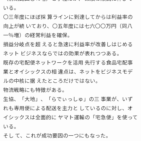
いる。
〇三年度にほぼ採 算ラインに到達してからは利益率の
向上が続 いており、〇五年度には七六〇〇万円（同八
一％増）の経常利益を確保。
損益分岐点を超 えると急速に利益率が改善しはじめる
ネット ビジネスならではの効果が表れつつある。
既存の宅配便ネットワークを活用 先行する食品宅配事
業とオイシックスの相 違点は、ネットをビジネスモデ
ルの中核に据 えたところだけではない。
物流戦略にも特徴がある。
生協、「大地」、「らでぃっしゅ」の三 事業が、いず
れも専用便による配送を主力と しているのに対し、オ
イシックスは全面的に ヤマト運輸の「宅急便」を使って
いる。
そし て、これが成功要因の一つにもなった。