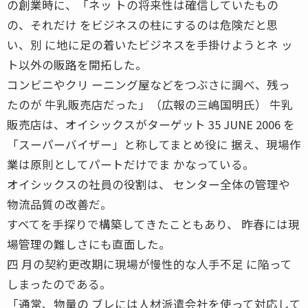
の創業時に、「ネッ トの将来性は確信していたもの
の、それだけ をビジネスの柱にするのは危険だと思
い、別 に地に足の着いたビジネスを手掛けようとネ ッ
ト以外の販路を開拓した。
コンビニやクリ ーニング屋などをつぶさに調べ、残っ
たのが 牛乳販売店だった」（広報の三嶋国明氏） 牛乳
販売店は、オイシックスがターゲット 35 JUNE 2006 を
「スーパーバイザー」と称してまとめ役に 据え、現場作
業は原則としてパートだけでま かなっている。
オイシックスの社員の役割は、 センター全体の管理や
物流品質の改善だ。
すべてを手探りで構築してきたこともあり、 昨春には現
場管理の難しさにも直面した。
四 月の契約更改期に現場が慢性的な人手不足 に陥って
しまったのである。
「通常、物量の ブレには人材派遣会社を使って対応して