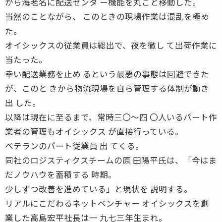
から海老名に配送センタ ー機能を丸ごと移動した。
当然のことながら、 このときの現場作業は混乱を極め
た。
オイシックスの従業員は総出で、夜を徹し て出荷作業に
当たった。
幸い配送業務を止め るという最悪の事態は回避できた
が、このと きから物流現場を自ら管理する体制が動き
出 した。
以降は現在に至るまで、常時三〇〜四 〇人いるパート作
業者の管理もオイシックス が直接行っている。
ベテランのパート従業員 出 てくる。
同社のロジスティクスチームの原 田陽平氏は、「今はま
だノウハウを蓄積する 時期。
少しずつ改善を進めている」と現状を 説明する。
リアルにこだわるネットベンチャー オイシックスを創
業した高島宏平社長は一 九七三年生まれ。