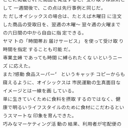
して 一週間後で、この点は先行事例と同じだ。
た だしオイシックスの場合は、たとえば木曜日 に注文
した商品の受取日を、翌週の木曜〜 翌々週の火曜まで
の六日間の中から自由に指 定できる。
ヤマ トの「時間帯お 届けサービス」 を使って受け取 り
時間を指定 することも可能 だ。
専業主婦 であっても時間 に縛られたくな いというニー
ズ に応えた。
また?感動 食品スーパー〞 というキャッチ コピーからも
窺えるように、オイシックスは 市民運動の生真面目な
イメージとは一線を画 している。
単に生きていくために食料を摂取 するのではなく、健
康で明るいライフスタイルのために食材にこだわるとい
うスマートな 印象を育んできた。
巧みなマーケティング活 動の 結果、利用者が宅配便の