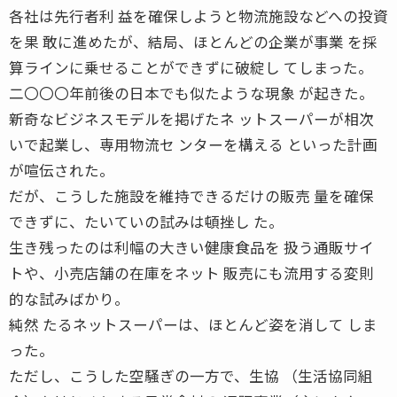
各社は先行者利 益を確保しようと物流施設などへの投資
を果 敢に進めたが、結局、ほとんどの企業が事業 を採
算ラインに乗せることができずに破綻し てしまった。
二〇〇〇年前後の日本でも似たような現象 が起きた。
新奇なビジネスモデルを掲げたネ ットスーパーが相次
いで起業し、専用物流セ ンターを構える といった計画
が喧伝された。
だが、こうした施設を維持できるだけの販売 量を確保
できずに、たいていの試みは頓挫し た。
生き残ったのは利幅の大きい健康食品を 扱う通販サイ
トや、小売店舗の在庫をネット 販売にも流用する変則
的な試みばかり。
純然 たるネットスーパーは、ほとんど姿を消して しま
った。
ただし、こうした空騒ぎの一方で、生協 （生活協同組