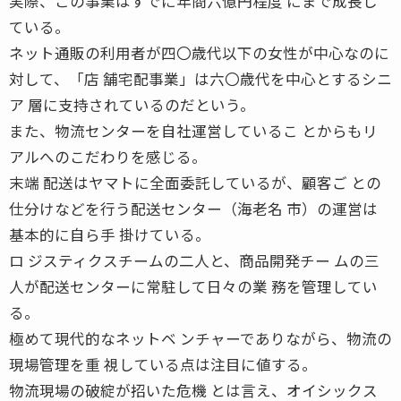
実際、この事業はすでに年商六億円程度 にまで成長し
ている。
ネット通販の利用者が四〇歳代以下の女性が中心なのに
対して、「店 舗宅配事業」は六〇歳代を中心とするシニ
ア 層に支持されているのだという。
また、物流センターを自社運営しているこ とからもリ
アルへのこだわりを感じる。
末端 配送はヤマトに全面委託しているが、顧客ご との
仕分けなどを行う配送センター（海老名 市）の運営は
基本的に自ら手 掛けている。
ロ ジスティクスチームの二人と、商品開発チー ムの三
人が配送センターに常駐して日々の業 務を管理してい
る。
極めて現代的なネットベ ンチャーでありながら、物流の
現場管理を重 視している点は注目に値する。
物流現場の破綻が招いた危機 とは言え、オイシックス