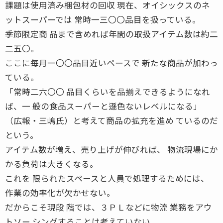
課題は使用済み梱包材の回収 現在、オイシックスのネ
ットスーパーでは 常時一三〇〇品目を扱っている。
季節限定商 品まで含めれば年間の取扱アイテム数は約二
二五〇。
ここに毎月一〇〇品目近いペースで 新たな商品が加わっ
ている。
「常時二六〇〇 品目くらいを品揃えできるようになれ
ば、一 般の食品スーパーと遜色ないレベルになる」
（広報・三嶋氏）と考えて商品の拡充を進め ているのだ
という。
アイテム数が増え、売り上げが伸びれば、 物流現場にか
かる負荷は大きくなる。
これを 限られたスペースと人員で処理するためには、
作業の効率化が欠かせない。
だからこそ現段 階では、３ＰＬなどに物流 業務をアウ
トソー シングすることは考えていない。