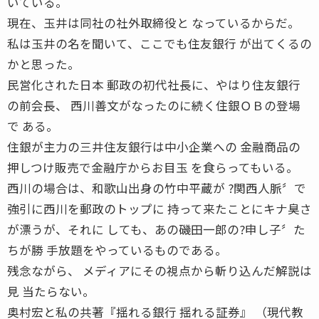
いている。
現在、玉井は同社の社外取締役と なっているからだ。
私は玉井の名を聞いて、ここでも住友銀行 が出てくるの
かと思った。
民営化された日本 郵政の初代社長に、やはり住友銀行
の前会長、 西川善文がなったのに続く住銀ＯＢの登場
で ある。
住銀が主力の三井住友銀行は中小企業への 金融商品の
押しつけ販売で金融庁からお目玉 を食らってもいる。
西川の場合は、和歌山出身の竹中平蔵が ?関西人脈〞で
強引に西川を郵政のトップに 持って来たことにキナ臭さ
が漂うが、それに しても、あの磯田一郎の?申し子〞た
ちが勝 手放題をやっているものである。
残念ながら、 メディアにその視点から斬り込んだ解説は
見 当たらない。
奥村宏と私の共著『揺れる銀行 揺れる証券』 （現代教