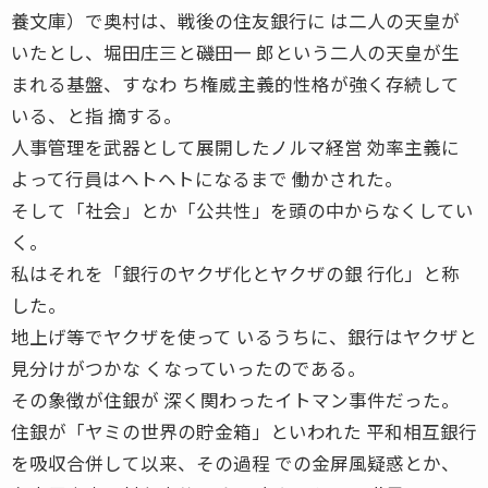
養文庫）で奥村は、戦後の住友銀行に は二人の天皇が
いたとし、堀田庄三と磯田一 郎という二人の天皇が生
まれる基盤、すなわ ち権威主義的性格が強く存続して
いる、と指 摘する。
人事管理を武器として展開したノルマ経営 効率主義に
よって行員はヘトヘトになるまで 働かされた。
そして「社会」とか「公共性」を頭の中からなくしてい
く。
私はそれを「銀行のヤクザ化とヤクザの銀 行化」と称
した。
地上げ等でヤクザを使って いるうちに、銀行はヤクザと
見分けがつかな くなっていったのである。
その象徴が住銀が 深く関わったイトマン事件だった。
住銀が「ヤミの世界の貯金箱」といわれた 平和相互銀行
を吸収合併して以来、その過程 での金屏風疑惑とか、