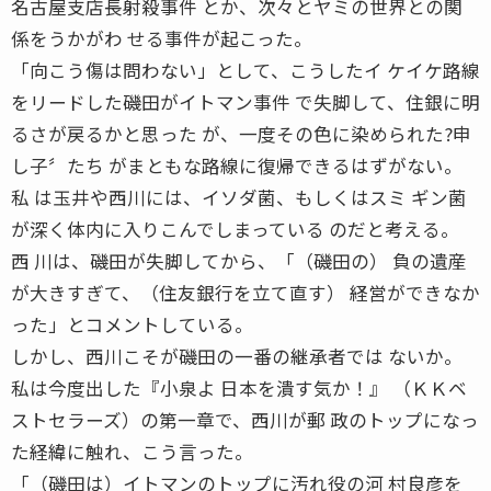
名古屋支店長射殺事件 とか、次々とヤミの世界との関
係をうかがわ せる事件が起こった。
「向こう傷は問わない」として、こうしたイ ケイケ路線
をリードした磯田がイトマン事件 で失脚して、住銀に明
るさが戻るかと思った が、一度その色に染められた?申
し子〞たち がまともな路線に復帰できるはずがない。
私 は玉井や西川には、イソダ菌、もしくはスミ ギン菌
が深く体内に入りこんでしまっている のだと考える。
西 川は、磯田が失脚してから、「（磯田の） 負の遺産
が大きすぎて、（住友銀行を立て直す） 経営ができなか
った」とコメントしている。
しかし、西川こそが磯田の一番の継承者では ないか。
私は今度出した『小泉よ 日本を潰す気か！』 （ＫＫベ
ストセラーズ）の第一章で、西川が郵 政のトップになっ
た経緯に触れ、こう言った。
「（磯田は）イトマンのトップに汚れ役の河 村良彦を